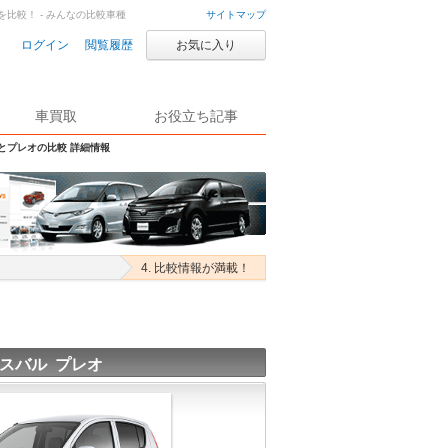
を比較！ - みんなの比較車種
サイトマップ
ログイン
閲覧履歴
お気に入り
車買取
お役立ち記事
Sとプレオの比較 詳細情報
4. 比較情報が満載！
スバル プレオ