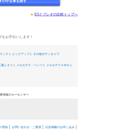
オの中古車を探す
ESとプレオの比較トップへ
びをお手伝いします！
ラック
|
ピックアップ
|
その他ボディタイプ
三菱ふそう
|
メルセデス・ベンツ
|
メルセデスＡＭＧ
|
古車情報のカーセンサー
の理由
お問い合わせ・ご要望
広告掲載のお申し込み