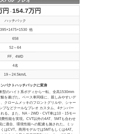
スバル プレオ
万円
154.7万円
～
ハッチバック
3395×1475×1530 他
658
52～64
FF、4WD
4名
19～24.5km/L
コンパクトハッチバックに変身
来型のハイト系ボディから一転、全高1530mm
変貌を遂げた。ベース車同様に、親しみやすいデ
と、クロームメッキのフロントグリルや、シャー
ンプなどクールなプレオ カスタム、4ナンバー
る。また、NA・2WD・CVT車は10・15モー
う燃費性能を実現。CVT以外の4AT、5MTも合わせ
税に適合、環境性能への配慮も施された。ミッ
くはCVT。商用モデルでは5MTもしくは4AT。