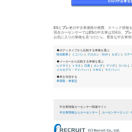
ESの中古車を
ES
と
プレオ
の中古車価格や燃費、スペック情報
現在カーセンサーでは
ES
の中古車は358台、
プレ
お気に入りの車種を見つけたら、豊富な中古車情
◆ボディタイプから比較する車種を選ぶ
軽自動車
|
ミニバン
|
クロカン・SUV
|
セダン
|
ステ
◆メーカーから比較する車種を選ぶ
レクサス
|
トヨタ
|
日産
|
ホンダ
|
マツダ
|
スバル
|
メルセデス・マイバッハ
|
ＡＭＧ
|
マイバッハ
◆車を売却する
車買取・車査定
中古車情報カーセンサー関連サイト
中古車情報ならカーセンサー
カーセンサーエッジ・