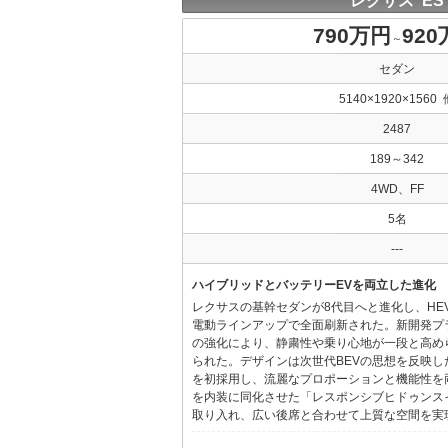
レクサス ES
790万円
92
～
セダン
5140×1920×1560 
2487
189～342
4WD、FF
5名
---
ハイブリッドとバッテリーEVを両立した進化
レクサスの基幹セダンが8代目へと進化し、HE
電動ラインアップで全面刷新された。新開発プ
の強化により、静粛性や乗り心地が一段と高め
られた。デザインは次世代BEVの思想を反映した「Provo
を初採用し、流麗なプロポーションと機能性を
を内装に同化させた「レスポンシブヒドゥンス
取り入れ、広い後席と合わせて上質な空間を実現し