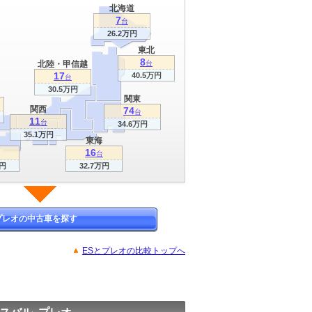
北海道
7
台
26.2万円
東北
8
北陸・甲信越
台
17
40.5万円
台
30.5万円
関東
関西
74
台
11
台
34.6万円
35.1万円
東海
16
台
万円
32.7万円
プレオの中古車を探す
ESとプレオの比較トップへ