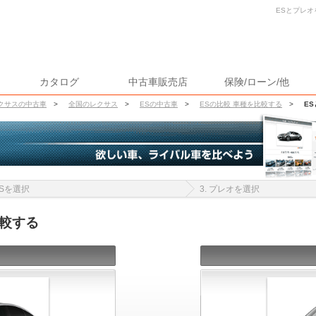
ESとプレオ
カタログ
中古車販売店
保険/ローン/他
クサスの中古車
>
全国のレクサス
>
ESの中古車
>
ESの比較 車種を比較する
>
E
 ESを選択
3. プレオを選択
比較する