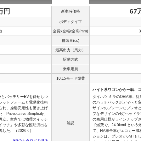
0万円
67
新車時価格
ボディタイプ
他
全長x全幅x全高(mm)
排気量(cc)
最高出力（馬力）
駆動方式
乗車定員
10.15モード燃費
ハイト系ワゴンから一転、
VとバッテリーEVを併せもつ
ダイハツ ミラのOEM車。従
ラットフォームと電動化技術
のハッチバックボディへと
られ、操縦安定性も磨き上げ
ザインのプレーンなプレオ
cative Simplicity」
プなデザインの4灯ヘッドラ
両立。室内では物理スイッチ
の商用仕様がラインナップされ
解説
イッチ」や多彩な照明演出を
ド燃費で、24.0km/Lとい
た。（2026.6）
て、NA車全車がエコカー減
ションは、プレオが5MTもし
ESのカタログを見る