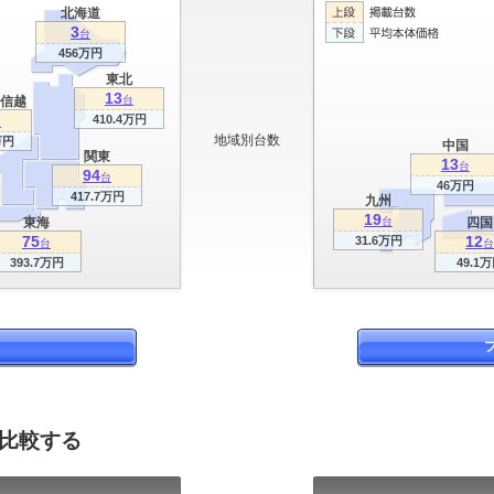
北海道
3
台
456万円
東北
13
信越
台
410.4万円
台
地域別台数
万円
中国
関東
13
台
94
台
46万円
417.7万円
九州
19
東海
台
四国
75
12
31.6万円
台
台
393.7万円
49.1
を比較する