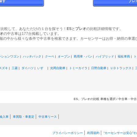
探す
プレ
を比較して、あなただけの１台を探そう！
ES
と
プレオ
の比較詳細情報です。
オ
の中古車は177台掲載しています。
報の中から様々な条件で中古車を検索できます。カーセンサーはお得・納得の車選
ーションワゴン
|
ハッチバック
|
クーペ
|
オープン
|
商用車・バン
|
ハイブリッド
|
福祉車両
|
ト
スズキ
|
三菱
|
ダイハツ
|
いすゞ
|
光岡自動車
|
トミーカイラ
|
日野自動車
|
ＵＤトラックス
|
ES、プレオの比較 車種を選択 / 中古車・中
輸入車
車買取・車査定
中古車リース
プライバシーポリシー
利用規約
“カーセンサーは安心”そ