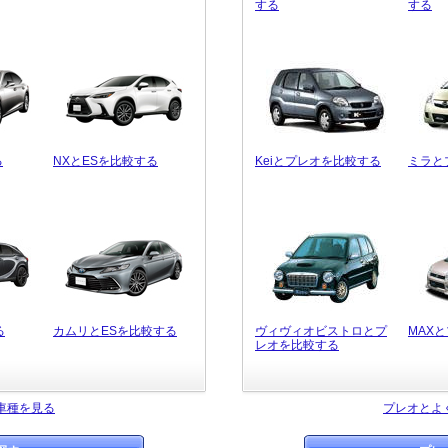
する
する
る
NXとESを比較する
Keiとプレオを比較する
ミラと
る
カムリとESを比較する
ヴィヴィオビストロとプ
MAX
レオを比較する
車種を見る
プレオとよ