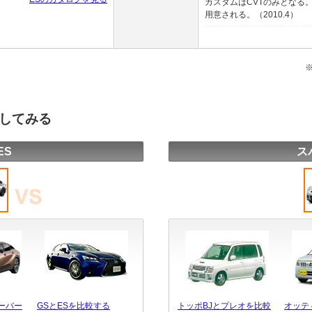
カスタムはCVTのみとなる
用意される。（2010.4）
較してみる
ES
ス
ーバー
GSとESを比較する
トッポBJとプレオを比較
オッテ