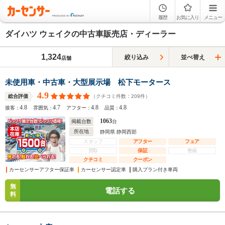
履歴
お気に入り
メニュー
ダイハツ ウェイクの中古車販売店・ディーラー
1,324
絞り込み
並べ替え
店舗
未使用車・中古車・大型展示場 松下モータース
4.9
（クチコミ件数：
209
件）
総合評価
4.8
4.7
4.8
4.8
接客：
雰囲気：
アフター：
品質：
1063
掲載台数
台
所在地
静岡県 静岡西部
スタッフ
アフター
フェア
買取
保証
整備
クチコミ
クーポン
カーセンサーアフター保証車
カーセンサー認定車
購入プラン付き車両
無
電話する
料