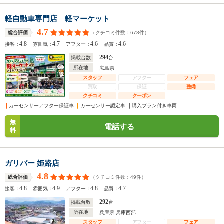
軽自動車専門店 軽マーケット
4.7
（クチコミ件数：
678
件）
総合評価
4.8
4.7
4.6
4.6
接客：
雰囲気：
アフター：
品質：
294
掲載台数
台
所在地
広島県
スタッフ
アフター
フェア
買取
保証
整備
クチコミ
クーポン
カーセンサーアフター保証車
カーセンサー認定車
購入プラン付き車両
無
電話する
料
ガリバー 姫路店
4.8
（クチコミ件数：
49
件）
総合評価
4.8
4.9
4.8
4.7
接客：
雰囲気：
アフター：
品質：
292
掲載台数
台
所在地
兵庫県 兵庫西部
スタッフ
アフター
フェア