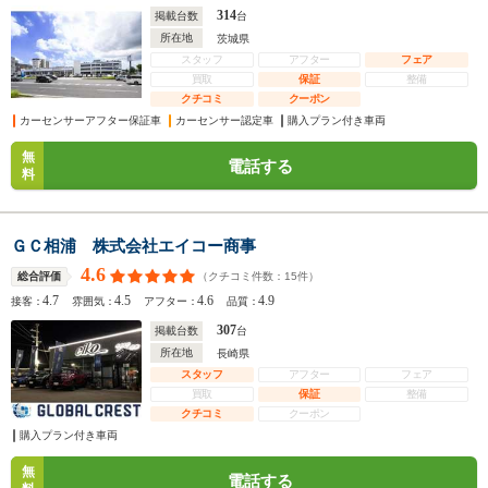
314
掲載台数
台
所在地
茨城県
スタッフ
アフター
フェア
買取
保証
整備
クチコミ
クーポン
カーセンサーアフター保証車
カーセンサー認定車
購入プラン付き車両
無
電話する
料
ＧＣ相浦 株式会社エイコー商事
4.6
（クチコミ件数：
15
件）
総合評価
4.7
4.5
4.6
4.9
接客：
雰囲気：
アフター：
品質：
307
掲載台数
台
所在地
長崎県
スタッフ
アフター
フェア
買取
保証
整備
クチコミ
クーポン
購入プラン付き車両
無
電話する