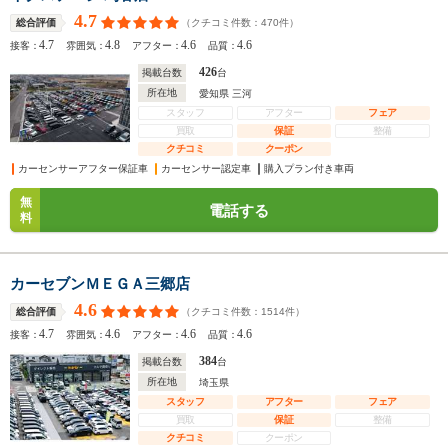
4.7
（クチコミ件数：
470
件）
総合評価
4.7
4.8
4.6
4.6
接客：
雰囲気：
アフター：
品質：
426
掲載台数
台
所在地
愛知県 三河
スタッフ
アフター
フェア
買取
保証
整備
クチコミ
クーポン
カーセンサーアフター保証車
カーセンサー認定車
購入プラン付き車両
無
電話する
料
カーセブンＭＥＧＡ三郷店
4.6
（クチコミ件数：
1514
件）
総合評価
4.7
4.6
4.6
4.6
接客：
雰囲気：
アフター：
品質：
384
掲載台数
台
所在地
埼玉県
スタッフ
アフター
フェア
買取
保証
整備
クチコミ
クーポン