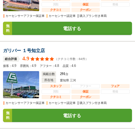
買取
保証
整備
クチコミ
クーポン
カーセンサーアフター保証車
カーセンサー認定車
購入プラン付き車両
無
電話する
料
ガリバー １号知立店
4.9
（クチコミ件数：
84
件）
総合評価
4.9
4.9
4.8
4.6
接客：
雰囲気：
アフター：
品質：
291
掲載台数
台
所在地
愛知県 三河
スタッフ
アフター
フェア
買取
保証
整備
クチコミ
クーポン
カーセンサーアフター保証車
カーセンサー認定車
購入プラン付き車両
無
電話する
料