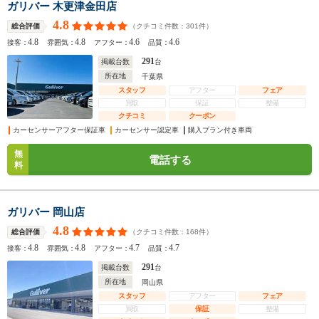
ガリバー 木更津金田店
4.8
（クチコミ件数：
301
件）
総合評価
4.8
4.8
4.6
4.6
接客：
雰囲気：
アフター：
品質：
291
掲載台数
台
所在地
千葉県
スタッフ
アフター
フェア
買取
保証
整備
クチコミ
クーポン
カーセンサーアフター保証車
カーセンサー認定車
購入プラン付き車両
無
電話する
料
ガリバー 岡山店
4.8
（クチコミ件数：
168
件）
総合評価
4.8
4.8
4.7
4.7
接客：
雰囲気：
アフター：
品質：
291
掲載台数
台
所在地
岡山県
スタッフ
アフター
フェア
買取
保証
整備