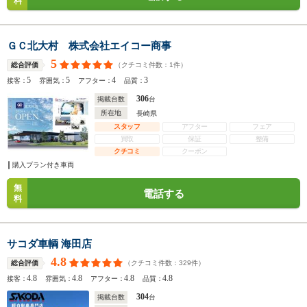
料
ＧＣ北大村 株式会社エイコー商事
5
（クチコミ件数：
1
件）
総合評価
5
5
4
3
接客：
雰囲気：
アフター：
品質：
306
掲載台数
台
所在地
長崎県
スタッフ
アフター
フェア
買取
保証
整備
クチコミ
クーポン
購入プラン付き車両
無
電話する
料
サコダ車輌 海田店
4.8
（クチコミ件数：
329
件）
総合評価
4.8
4.8
4.8
4.8
接客：
雰囲気：
アフター：
品質：
304
掲載台数
台