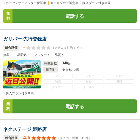
カーセンサーアフター保証車
カーセンサー認定車
購入プラン付き車両
無
電話する
料
ガリバー 先行登録店
-
（クチコミ件数：
-
件）
総合評価
-
-
-
-
接客：
雰囲気：
アフター：
品質：
348
掲載台数
台
所在地
東京都 23区
スタッフ
アフター
フェア
買取
保証
整備
クチコミ
クーポン
購入プラン付き車両
無
電話する
料
ネクステージ 姫路店
4.6
（クチコミ件数：
42
件）
総合評価