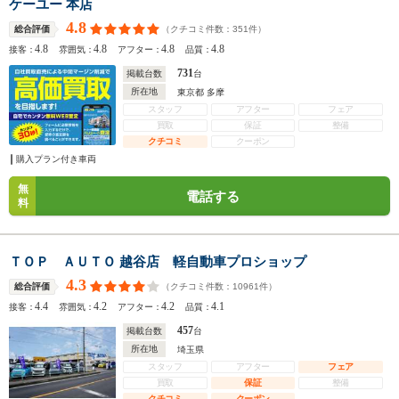
ケーユー 本店
4.8
（クチコミ件数：
351
件）
総合評価
4.8
4.8
4.8
4.8
接客：
雰囲気：
アフター：
品質：
731
掲載台数
台
所在地
東京都 多摩
スタッフ
アフター
フェア
買取
保証
整備
クチコミ
クーポン
購入プラン付き車両
無
電話する
料
ＴＯＰ ＡＵＴＯ 越谷店 軽自動車プロショップ
4.3
（クチコミ件数：
10961
件）
総合評価
4.4
4.2
4.2
4.1
接客：
雰囲気：
アフター：
品質：
457
掲載台数
台
所在地
埼玉県
スタッフ
アフター
フェア
買取
保証
整備
クチコミ
クーポン