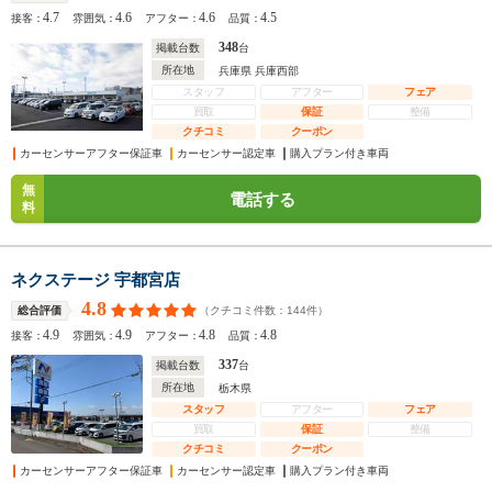
4.7
4.6
4.6
4.5
接客：
雰囲気：
アフター：
品質：
348
掲載台数
台
所在地
兵庫県 兵庫西部
スタッフ
アフター
フェア
買取
保証
整備
クチコミ
クーポン
カーセンサーアフター保証車
カーセンサー認定車
購入プラン付き車両
無
電話する
料
ネクステージ 宇都宮店
4.8
（クチコミ件数：
144
件）
総合評価
4.9
4.9
4.8
4.8
接客：
雰囲気：
アフター：
品質：
337
掲載台数
台
所在地
栃木県
スタッフ
アフター
フェア
買取
保証
整備
クチコミ
クーポン
カーセンサーアフター保証車
カーセンサー認定車
購入プラン付き車両