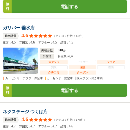
無
電話する
料
ガリバー 垂水店
4.6
（クチコミ件数：
42
件）
総合評価
4.5
4.6
4.5
4.5
接客：
雰囲気：
アフター：
品質：
318
掲載台数
台
所在地
兵庫県 神戸
スタッフ
アフター
フェア
買取
保証
整備
クチコミ
クーポン
カーセンサーアフター保証車
カーセンサー認定車
購入プラン付き車両
無
電話する
料
ネクステージ つくば店
4.6
（クチコミ件数：
178
件）
総合評価
4.7
4.7
4.7
4.6
接客：
雰囲気：
アフター：
品質：