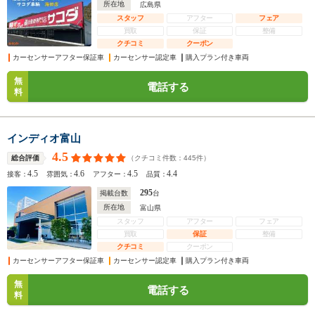
所在地
広島県
スタッフ
アフター
フェア
買取
保証
整備
クチコミ
クーポン
カーセンサーアフター保証車
カーセンサー認定車
購入プラン付き車両
無
電話する
料
インディオ富山
4.5
（クチコミ件数：
445
件）
総合評価
4.5
4.6
4.5
4.4
接客：
雰囲気：
アフター：
品質：
295
掲載台数
台
所在地
富山県
スタッフ
アフター
フェア
買取
保証
整備
クチコミ
クーポン
カーセンサーアフター保証車
カーセンサー認定車
購入プラン付き車両
無
電話する
料