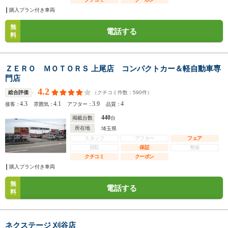
購入プラン付き車両
無
電話する
料
ＺＥＲＯ ＭＯＴＯＲＳ 上尾店 コンパクトカー＆軽自動車専
門店
4.2
（クチコミ件数：
590
件）
総合評価
4.3
4.1
3.9
4
接客：
雰囲気：
アフター：
品質：
440
掲載台数
台
所在地
埼玉県
スタッフ
アフター
フェア
買取
保証
整備
クチコミ
クーポン
購入プラン付き車両
無
電話する
料
ネクステージ 刈谷店