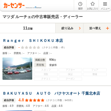
履歴
お気に入り
メニュー
マツダ ルーチェの中古車販売店・ディーラー
11
絞り込み
並べ替え
店舗
Ｒａｎｇｅｒ ＳＨＩＫＯＫＵ 本店
-
（クチコミ件数：
-
件）
総合評価
-
-
-
-
接客：
雰囲気：
アフター：
品質：
956
掲載台数
台
所在地
愛媛県
スタッフ
アフター
フェア
買取
保証
整備
クチコミ
クーポン
ＢＡＫＵＹＡＳＵ ＡＵＴＯ バクヤスオート 千葉北本店
4.8
（クチコミ件数：
945
件）
総合評価
4.9
4.8
4.6
4.6
接客：
雰囲気：
アフター：
品質：