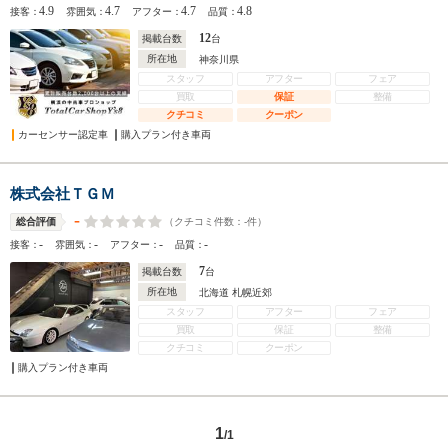
4.9
4.7
4.7
4.8
接客：
雰囲気：
アフター：
品質：
12
掲載台数
台
所在地
神奈川県
スタッフ
アフター
フェア
買取
保証
整備
クチコミ
クーポン
カーセンサー認定車
購入プラン付き車両
株式会社ＴＧＭ
-
（クチコミ件数：
-
件）
総合評価
-
-
-
-
接客：
雰囲気：
アフター：
品質：
7
掲載台数
台
所在地
北海道 札幌近郊
スタッフ
アフター
フェア
買取
保証
整備
クチコミ
クーポン
購入プラン付き車両
1
/1