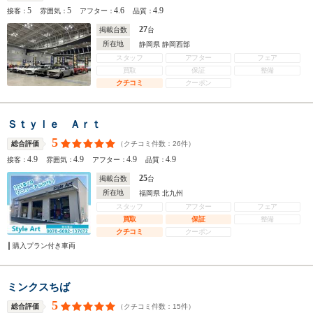
5
5
4.6
4.9
接客：
雰囲気：
アフター：
品質：
27
掲載台数
台
所在地
静岡県 静岡西部
スタッフ
アフター
フェア
買取
保証
整備
クチコミ
クーポン
Ｓｔｙｌｅ Ａｒｔ
5
（クチコミ件数：
26
件）
総合評価
4.9
4.9
4.9
4.9
接客：
雰囲気：
アフター：
品質：
25
掲載台数
台
所在地
福岡県 北九州
スタッフ
アフター
フェア
買取
保証
整備
クチコミ
クーポン
購入プラン付き車両
ミンクスちば
5
（クチコミ件数：
15
件）
総合評価