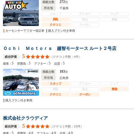
272
掲載台数
台
所在地
千葉県
スタッフ
アフター
フェア
買取
保証
整備
クチコミ
クーポン
カーセンサーアフター保証車
購入プラン付き車両
Ｏｃｈｉ Ｍｏｔｏｒｓ 越智モータース ルート２号店
5
（クチコミ件数：
4
件）
総合評価
5
5
5
5
接客：
雰囲気：
アフター：
品質：
183
掲載台数
台
所在地
広島県
スタッフ
アフター
フェア
買取
保証
整備
クチコミ
クーポン
購入プラン付き車両
株式会社クラウディア
5
（クチコミ件数：
23
件）
総合評価
5
4.8
4.9
4.9
接客：
雰囲気：
アフター：
品質：