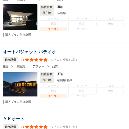
38
掲載台数
台
所在地
広島県
スタッフ
アフター
フェア
買取
保証
整備
クチコミ
クーポン
購入プラン付き車両
オートバジェット パティオ
5
（クチコミ件数：
1
件）
総合評価
5
5
5
5
接客：
雰囲気：
アフター：
品質：
37
掲載台数
台
所在地
福岡県 福岡
スタッフ
アフター
フェア
買取
保証
整備
クチコミ
クーポン
購入プラン付き車両
ＹＫオート
5
（クチコミ件数：
7
件）
総合評価