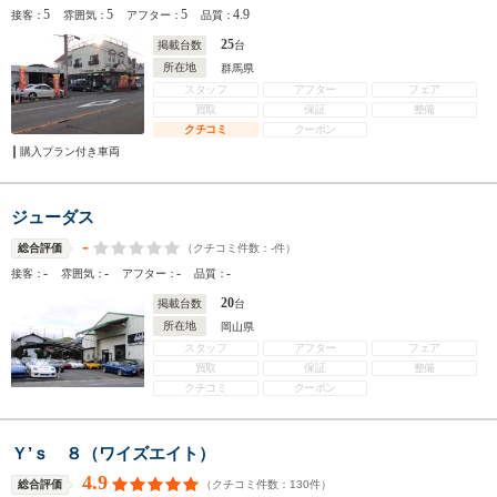
5
5
5
4.9
接客：
雰囲気：
アフター：
品質：
25
掲載台数
台
所在地
群馬県
スタッフ
アフター
フェア
買取
保証
整備
クチコミ
クーポン
購入プラン付き車両
ジューダス
-
（クチコミ件数：
-
件）
総合評価
-
-
-
-
接客：
雰囲気：
アフター：
品質：
20
掲載台数
台
所在地
岡山県
スタッフ
アフター
フェア
買取
保証
整備
クチコミ
クーポン
Ｙ’ｓ ８（ワイズエイト）
4.9
（クチコミ件数：
130
件）
総合評価