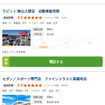
ラビット 狭山入曽店 自動車販売部
4.8
（クチコミ件数：
32
件）
総合評価
5
4.9
4.9
4.9
接客：
雰囲気：
アフター：
品質：
163
掲載台数
台
所在地
埼玉県
スタッフ
アフター
フェア
買取
保証
整備
クチコミ
クーポン
購入プラン付き車両
無
電話する
料
セダン／スポーツ専門店 ファイントラスト高蔵寺店
4.9
（クチコミ件数：
869
件）
総合評価
4.9
4.9
4.9
4.9
接客：
雰囲気：
アフター：
品質：
156
掲載台数
台
所在地
愛知県 尾張