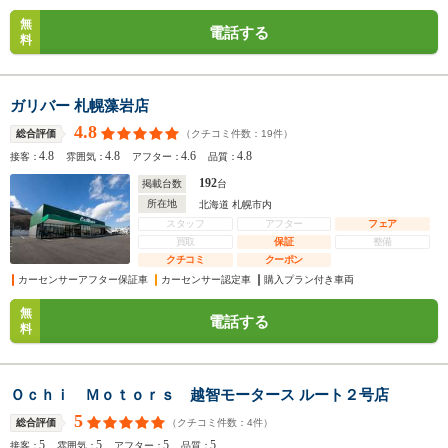
無
電話する
料
ガリバー 札幌藻岩店
4.8
（クチコミ件数：
19
件）
総合評価
4.8
4.8
4.6
4.8
接客：
雰囲気：
アフター：
品質：
192
掲載台数
台
所在地
北海道 札幌市内
スタッフ
アフター
フェア
買取
保証
整備
クチコミ
クーポン
カーセンサーアフター保証車
カーセンサー認定車
購入プラン付き車両
無
電話する
料
Ｏｃｈｉ Ｍｏｔｏｒｓ 越智モータース ルート２号店
5
（クチコミ件数：
4
件）
総合評価
5
5
5
5
接客：
雰囲気：
アフター：
品質：