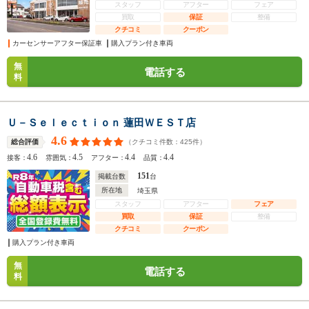
スタッフ
アフター
フェア
買取
保証
整備
クチコミ
クーポン
カーセンサーアフター保証車
購入プラン付き車両
無
電話する
料
Ｕ－Ｓｅｌｅｃｔｉｏｎ 蓮田ＷＥＳＴ店
4.6
（クチコミ件数：
425
件）
総合評価
4.6
4.5
4.4
4.4
接客：
雰囲気：
アフター：
品質：
151
掲載台数
台
所在地
埼玉県
スタッフ
アフター
フェア
買取
保証
整備
クチコミ
クーポン
購入プラン付き車両
無
電話する
料