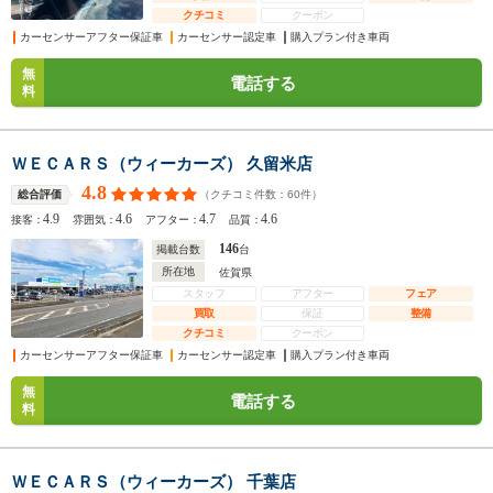
クチコミ
クーポン
カーセンサーアフター保証車
カーセンサー認定車
購入プラン付き車両
無
電話する
料
ＷＥＣＡＲＳ（ウィーカーズ） 久留米店
4.8
（クチコミ件数：
60
件）
総合評価
4.9
4.6
4.7
4.6
接客：
雰囲気：
アフター：
品質：
146
掲載台数
台
所在地
佐賀県
スタッフ
アフター
フェア
買取
保証
整備
クチコミ
クーポン
カーセンサーアフター保証車
カーセンサー認定車
購入プラン付き車両
無
電話する
料
ＷＥＣＡＲＳ（ウィーカーズ） 千葉店