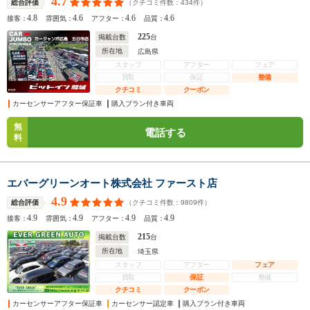
4.7
（クチコミ件数：
434
件）
総合評価
4.8
4.6
4.6
4.6
接客：
雰囲気：
アフター：
品質：
225
掲載台数
台
所在地
広島県
スタッフ
アフター
フェア
買取
保証
整備
クチコミ
クーポン
カーセンサーアフター保証車
購入プラン付き車両
無
電話する
料
エバーグリーンオート株式会社 ファースト店
4.9
（クチコミ件数：
9809
件）
総合評価
4.9
4.9
4.9
4.9
接客：
雰囲気：
アフター：
品質：
215
掲載台数
台
所在地
埼玉県
スタッフ
アフター
フェア
買取
保証
整備
クチコミ
クーポン
カーセンサーアフター保証車
カーセンサー認定車
購入プラン付き車両