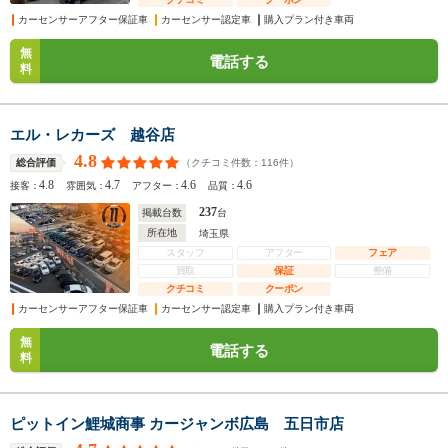
カーセンサーアフター保証車
カーセンサー認定車
購入プラン付き車両
無
電話する
料
エル・レカーズ 越谷店
4.8
（クチコミ件数：
116
件）
総合評価
4.8
4.7
4.6
4.6
接客：
雰囲気：
アフター：
品質：
237
掲載台数
台
所在地
埼玉県
スタッフ
アフター
フェア
買取
保証
整備
クチコミ
クーポン
カーセンサーアフター保証車
カーセンサー認定車
購入プラン付き車両
無
電話する
料
ピットイン鯉城商事 カージャンボ広島 五日市店