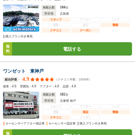
184
掲載台数
台
所在地
広島県
スタッフ
アフター
フェア
買取
保証
整備
クチコミ
クーポン
購入プラン付き車両
無
電話する
料
ワンゼット 東神戸
4.9
（クチコミ件数：
1859
件）
総合評価
4.8
4.9
4.8
4.8
接客：
雰囲気：
アフター：
品質：
182
掲載台数
台
所在地
兵庫県 神戸
スタッフ
アフター
フェア
買取
保証
整備
クチコミ
クーポン
カーセンサーアフター保証車
カーセンサー認定車
購入プラン付き車両
無