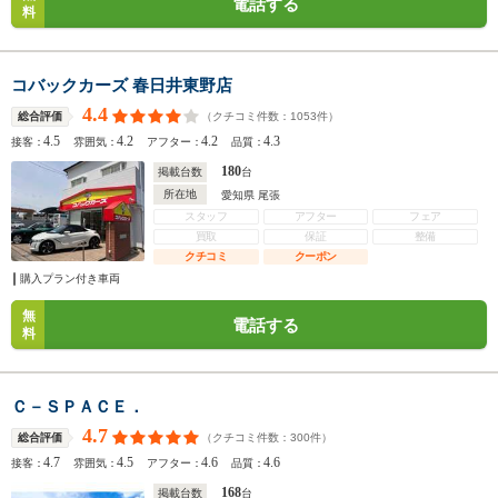
電話する
料
コバックカーズ 春日井東野店
4.4
（クチコミ件数：
1053
件）
総合評価
4.5
4.2
4.2
4.3
接客：
雰囲気：
アフター：
品質：
180
掲載台数
台
所在地
愛知県 尾張
スタッフ
アフター
フェア
買取
保証
整備
クチコミ
クーポン
購入プラン付き車両
無
電話する
料
Ｃ－ＳＰＡＣＥ．
4.7
（クチコミ件数：
300
件）
総合評価
4.7
4.5
4.6
4.6
接客：
雰囲気：
アフター：
品質：
168
掲載台数
台