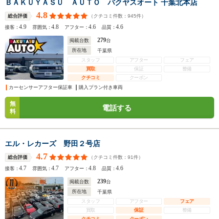
ＢＡＫＵＹＡＳＵ ＡＵＴＯ バクヤスオート 千葉北本店
4.8
（クチコミ件数：
945
件）
総合評価
4.9
4.8
4.6
4.6
接客：
雰囲気：
アフター：
品質：
279
掲載台数
台
所在地
千葉県
スタッフ
アフター
フェア
買取
保証
整備
クチコミ
クーポン
カーセンサーアフター保証車
購入プラン付き車両
無
電話する
料
エル・レカーズ 野田２号店
4.7
（クチコミ件数：
91
件）
総合評価
4.7
4.7
4.8
4.6
接客：
雰囲気：
アフター：
品質：
239
掲載台数
台
所在地
千葉県
スタッフ
アフター
フェア
買取
保証
整備
クチコミ
クーポン