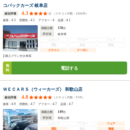
コバックカーズ 岐阜店
4.3
（クチコミ件数：
1000
件）
総合評価
4.3
4.1
4
4.1
接客：
雰囲気：
アフター：
品質：
150
掲載台数
台
所在地
岐阜県
スタッフ
アフター
フェア
買取
保証
整備
クチコミ
クーポン
購入プラン付き車両
無
電話する
料
ＷＥＣＡＲＳ（ウィーカーズ） 和歌山店
4.8
（クチコミ件数：
57
件）
総合評価
4.9
4.7
4.7
4.7
接客：
雰囲気：
アフター：
品質：
149
掲載台数
台
所在地
和歌山県
スタッフ
アフター
フェア
買取
保証
整備