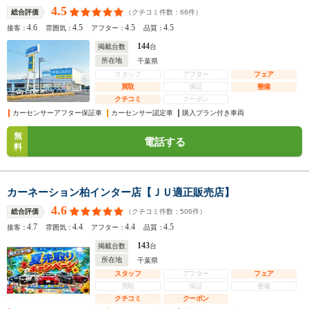
4.5
（クチコミ件数：
66
件）
総合評価
4.6
4.5
4.5
4.5
接客：
雰囲気：
アフター：
品質：
144
掲載台数
台
所在地
千葉県
スタッフ
アフター
フェア
買取
保証
整備
クチコミ
クーポン
カーセンサーアフター保証車
カーセンサー認定車
購入プラン付き車両
無
電話する
料
カーネーション柏インター店【ＪＵ適正販売店】
4.6
（クチコミ件数：
506
件）
総合評価
4.7
4.4
4.4
4.5
接客：
雰囲気：
アフター：
品質：
143
掲載台数
台
所在地
千葉県
スタッフ
アフター
フェア
買取
保証
整備
クチコミ
クーポン