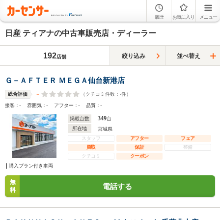
履歴
お気に入り
メニュー
日産 ティアナの中古車販売店・ディーラー
192
絞り込み
並べ替え
店舗
Ｇ－ＡＦＴＥＲ ＭＥＧＡ仙台新港店
-
（クチコミ件数：
-
件）
総合評価
-
-
-
-
接客：
雰囲気：
アフター：
品質：
349
掲載台数
台
所在地
宮城県
スタッフ
アフター
フェア
買取
保証
整備
クチコミ
クーポン
購入プラン付き車両
無
電話する
料