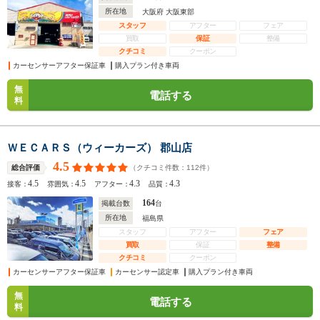
所在地
大阪府 大阪東部
スタッフ
アフター
フェア
買取
保証
整備
クチコミ
クーポン
カーセンサーアフター保証車
購入プラン付き車両
無
電話する
料
ＷＥＣＡＲＳ（ウィーカーズ） 郡山店
4.5
（クチコミ件数：
112
件）
総合評価
4.5
4.5
4.3
4.3
接客：
雰囲気：
アフター：
品質：
164
掲載台数
台
所在地
福島県
スタッフ
アフター
フェア
買取
保証
整備
クチコミ
クーポン
カーセンサーアフター保証車
カーセンサー認定車
購入プラン付き車両
無
電話する
料