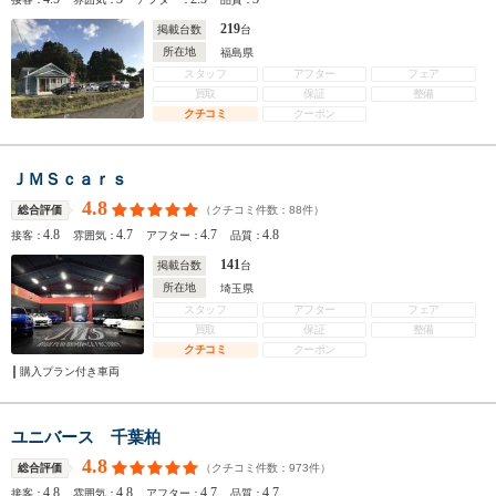
219
掲載台数
台
所在地
福島県
スタッフ
アフター
フェア
買取
保証
整備
クチコミ
クーポン
ＪＭＳｃａｒｓ
4.8
（クチコミ件数：
88
件）
総合評価
4.8
4.7
4.7
4.8
接客：
雰囲気：
アフター：
品質：
141
掲載台数
台
所在地
埼玉県
スタッフ
アフター
フェア
買取
保証
整備
クチコミ
クーポン
購入プラン付き車両
ユニバース 千葉柏
4.8
（クチコミ件数：
973
件）
総合評価
4.8
4.8
4.7
4.7
接客：
雰囲気：
アフター：
品質：