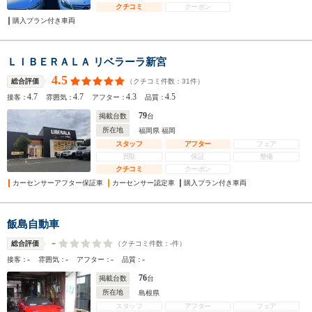
クチコミ
クーポン
購入プラン付き車両
ＬＩＢＥＲＡＬＡ リベラーラ新宮
4.5
（クチコミ件数：
31
件）
総合評価
4.7
4.7
4.3
4.5
接客：
雰囲気：
アフター：
品質：
79
掲載台数
台
所在地
福岡県 福岡
スタッフ
アフター
フェア
買取
保証
整備
クチコミ
クーポン
カーセンサーアフター保証車
カーセンサー認定車
購入プラン付き車両
飯島自動車
-
（クチコミ件数：
-
件）
総合評価
-
-
-
-
接客：
雰囲気：
アフター：
品質：
76
掲載台数
台
所在地
島根県
スタッフ
アフター
フェア