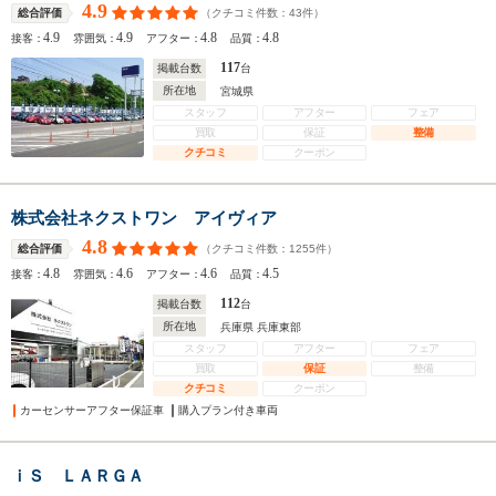
4.9
（クチコミ件数：
43
件）
総合評価
4.9
4.9
4.8
4.8
接客：
雰囲気：
アフター：
品質：
117
掲載台数
台
所在地
宮城県
スタッフ
アフター
フェア
買取
保証
整備
クチコミ
クーポン
株式会社ネクストワン アイヴィア
4.8
（クチコミ件数：
1255
件）
総合評価
4.8
4.6
4.6
4.5
接客：
雰囲気：
アフター：
品質：
112
掲載台数
台
所在地
兵庫県 兵庫東部
スタッフ
アフター
フェア
買取
保証
整備
クチコミ
クーポン
カーセンサーアフター保証車
購入プラン付き車両
ｉＳ ＬＡＲＧＡ