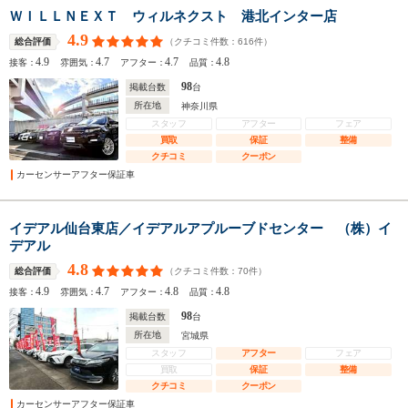
ＷＩＬＬＮＥＸＴ ウィルネクスト 港北インター店
4.9
（クチコミ件数：
616
件）
総合評価
4.9
4.7
4.7
4.8
接客：
雰囲気：
アフター：
品質：
98
掲載台数
台
所在地
神奈川県
スタッフ
アフター
フェア
買取
保証
整備
クチコミ
クーポン
カーセンサーアフター保証車
イデアル仙台東店／イデアルアプルーブドセンター （株）イ
デアル
4.8
（クチコミ件数：
70
件）
総合評価
4.9
4.7
4.8
4.8
接客：
雰囲気：
アフター：
品質：
98
掲載台数
台
所在地
宮城県
スタッフ
アフター
フェア
買取
保証
整備
クチコミ
クーポン
カーセンサーアフター保証車