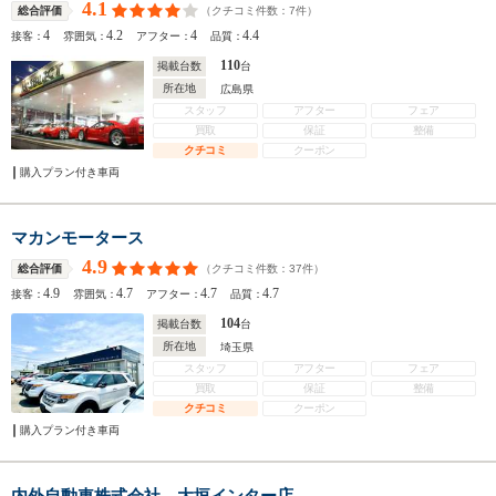
4.1
（クチコミ件数：
7
件）
総合評価
4
4.2
4
4.4
接客：
雰囲気：
アフター：
品質：
110
掲載台数
台
所在地
広島県
スタッフ
アフター
フェア
買取
保証
整備
クチコミ
クーポン
購入プラン付き車両
マカンモータース
4.9
（クチコミ件数：
37
件）
総合評価
4.9
4.7
4.7
4.7
接客：
雰囲気：
アフター：
品質：
104
掲載台数
台
所在地
埼玉県
スタッフ
アフター
フェア
買取
保証
整備
クチコミ
クーポン
購入プラン付き車両
内外自動車株式会社 大垣インター店