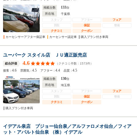
133
掲載台数
台
所在地
千葉県
スタッフ
アフター
フェア
買取
保証
整備
クチコミ
クーポン
カーセンサーアフター保証車
カーセンサー認定車
購入プラン付き車両
ユーパーク スタイル店 ＪＵ適正販売店
4.6
（クチコミ件数：
1573
件）
総合評価
4.6
4.5
4.4
4.5
接客：
雰囲気：
アフター：
品質：
130
掲載台数
台
所在地
埼玉県
スタッフ
アフター
フェア
買取
保証
整備
クチコミ
クーポン
購入プラン付き車両
イデアル泉店 プジョー仙台泉／アルファロメオ仙台／フィア
ット・アバルト仙台泉 （株）イデアル