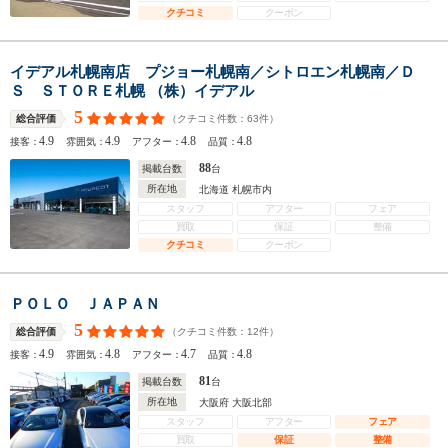
クチコミ
クーポン
イデアル札幌南店 プジョー札幌南／シトロエン札幌南／Ｄ
Ｓ ＳＴＯＲＥ札幌 （株）イデアル
5
（クチコミ件数：
63
件）
総合評価
4.9
4.9
4.8
4.8
接客：
雰囲気：
アフター：
品質：
88
掲載台数
台
所在地
北海道 札幌市内
スタッフ
アフター
フェア
買取
保証
整備
クチコミ
クーポン
ＰＯＬＯ ＪＡＰＡＮ
5
（クチコミ件数：
12
件）
総合評価
4.9
4.8
4.7
4.8
接客：
雰囲気：
アフター：
品質：
81
掲載台数
台
所在地
大阪府 大阪北部
スタッフ
アフター
フェア
買取
保証
整備