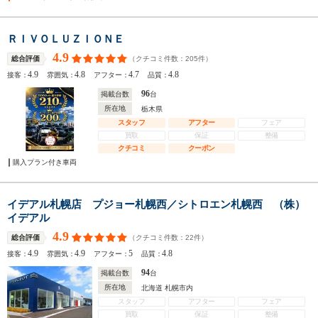
ＲＩＶＯＬＵＺＩＯＮＥ
4.9
（クチコミ件数：
205
件）
総合評価
4.9
4.8
4.7
4.8
接客：
雰囲気：
アフター：
品質：
96
掲載台数
台
所在地
栃木県
スタッフ
アフター
フェア
買取
保証
整備
クチコミ
クーポン
購入プラン付き車両
イデアル札幌店 プジョー札幌西／シトロエン札幌西 （株）
イデアル
4.9
（クチコミ件数：
22
件）
総合評価
4.9
4.9
5
4.8
接客：
雰囲気：
アフター：
品質：
94
掲載台数
台
所在地
北海道 札幌市内
スタッフ
アフター
フェア
買取
保証
整備