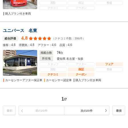
買取
保証
整備
クチコミ
クーポン
購入プラン付き車両
ユニバース 名東
4.8
（クチコミ件数：
396
件）
総合評価
4.8
4.8
4.6
4.6
接客：
雰囲気：
アフター：
品質：
74
掲載台数
台
所在地
愛知県 名古屋・知多
スタッフ
アフター
フェア
買取
保証
整備
クチコミ
クーポン
カーセンサーアフター保証車
カーセンサー認定車
購入プラン付き車両
1
/7
最初
前の20件
次の20件
最後