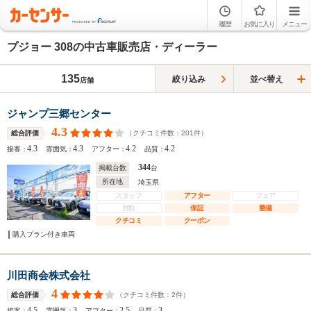
履歴
お気に入り
メニュー
プジョー 308の中古車販売店・ディーラー
135
絞り込み
並べ替え
店舗
ジャンプ三郷センター
4.3
（クチコミ件数：
201
件）
総合評価
4.3
4.3
4.2
4.2
接客：
雰囲気：
アフター：
品質：
344
掲載台数
台
所在地
埼玉県
スタッフ
アフター
フェア
買取
保証
整備
クチコミ
クーポン
購入プラン付き車両
川田商会株式会社
4
（クチコミ件数：
2
件）
総合評価
4.5
3
2.5
3
接客：
雰囲気：
アフター：
品質：