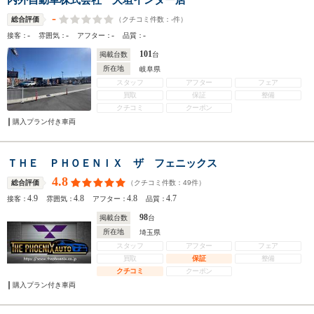
-
（クチコミ件数：
-
件）
総合評価
-
-
-
-
接客：
雰囲気：
アフター：
品質：
101
掲載台数
台
所在地
岐阜県
スタッフ
アフター
フェア
買取
保証
整備
クチコミ
クーポン
購入プラン付き車両
ＴＨＥ ＰＨＯＥＮＩＸ ザ フェニックス
4.8
（クチコミ件数：
49
件）
総合評価
4.9
4.8
4.8
4.7
接客：
雰囲気：
アフター：
品質：
98
掲載台数
台
所在地
埼玉県
スタッフ
アフター
フェア
買取
保証
整備
クチコミ
クーポン
購入プラン付き車両