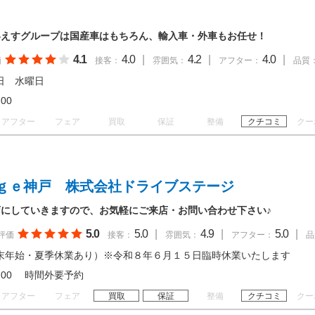
いえすグループは国産車はもちろん、輸入車・外車もお任せ！
4.1
4.0
|
4.2
|
4.0
|
価
接客：
雰囲気：
アフター：
品質
日 水曜日
18:00
アフター
フェア
買取
保証
整備
クチコミ
クー
ｇｅ神戸 株式会社ドライブステージ
にしていきますので、お気軽にご来店・お問い合わせ下さい♪
5.0
5.0
|
4.9
|
5.0
|
評価
接客：
雰囲気：
アフター：
品
末年始・夏季休業あり）※令和８年６月１５日臨時休業いたします
 19:00 時間外要予約
アフター
フェア
買取
保証
整備
クチコミ
クー