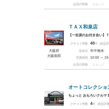
お店の情報
スタッフ
ＴＡＸ和泉店
【一生涯のお付き合い】
40
クチコミ件数
件
総合評
大阪府
年中無休 
定休日
大阪南部
10:00 ～ 
営業時間
お店の情報
スタッフ
オートコレクショ
ちょっと おもろいクルマ
4
クチコミ件数
件
総合評