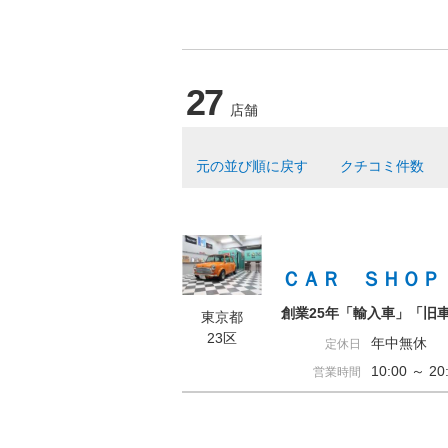
27
店舗
元の並び順に戻す
クチコミ件数
ＣＡＲ ＳＨＯＰ
創業25年「輸入車」「旧車
東京都
23区
年中無休
定休日
10:00 ～ 
営業時間