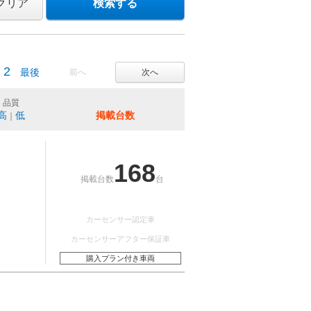
クリア
検索する
2
最後
前へ
次へ
品質
高
低
掲載台数
｜
168
掲載台数
台
カーセンサー認定車
カーセンサーアフター保証車
購入プラン付き車両