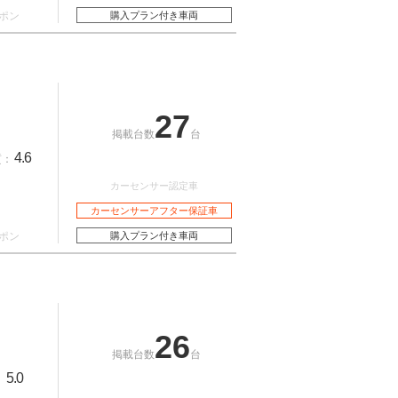
ポン
購入プラン付き車両
27
掲載台数
台
4.6
質：
カーセンサー認定車
カーセンサーアフター保証車
ポン
購入プラン付き車両
26
掲載台数
台
5.0
：