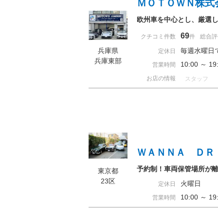
ＭＯＴＯＷＮ株式
欧州車を中心とし、厳選
69
クチコミ件数
件
総合評
兵庫県
毎週水曜日
定休日
兵庫東部
10:00 ～ 
営業時間
お店の情報
スタッフ
ＷＡＮＮＡ ＤＲ
予約制！車両保管場所が
東京都
23区
火曜日
定休日
10:00 ～ 
営業時間