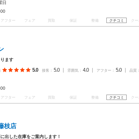
曜日
18:00
アフター
フェア
買取
保証
整備
クチコミ
クー
ン
おります
5.0
5.0
|
4.0
|
5.0
|
価
接客：
雰囲気：
アフター：
品質
20:00
アフター
フェア
買取
保証
整備
クチコミ
クー
藤枝店
面に出した在庫をご案内します！