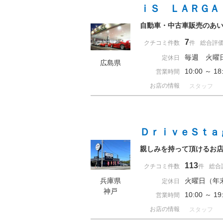
ｉＳ ＬＡＲＧＡ
自動車・中古車販売のあ
7
クチコミ件数
件
総合評
毎週 火曜
定休日
広島県
10:00 ～ 
営業時間
お店の情報
スタッフ
ＤｒｉｖｅＳｔａ
親しみを持って頂けるお店
113
クチコミ件数
件
総合
兵庫県
火曜日（年
定休日
神戸
10:00 ～
営業時間
お店の情報
スタッフ