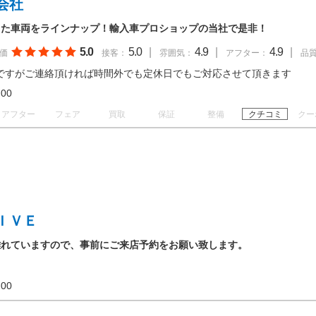
会社
した車両をラインナップ！輸入車プロショップの当社で是非！
5.0
5.0
|
4.9
|
4.9
|
価
接客：
雰囲気：
アフター：
品
ですがご連絡頂ければ時間外でも定休日でもご対応させて頂きます
19:00
アフター
フェア
買取
保証
整備
クチコミ
クー
ＩＶＥ
離れていますので、事前にご来店予約をお願い致します。
19:00