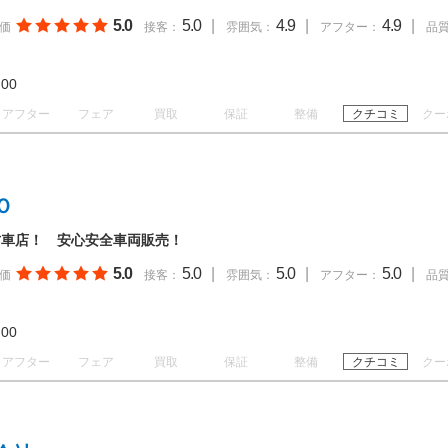
5.0
5.0
|
4.9
|
4.9
|
価
接客：
雰囲気：
アフター：
品
19:00
アフター
フェア
買取
保証
整備
クチコミ
クー
Ｏ
古車店！ 安心安全車両販売！
5.0
5.0
|
5.0
|
5.0
|
価
接客：
雰囲気：
アフター：
品
18:00
アフター
フェア
買取
保証
整備
クチコミ
クー