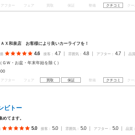
アフター
フェア
買取
保証
整備
クチコミ
クー
ＴＡＸ和泉店 お客様により良いカーライフを！
4.6
4.7
|
4.8
|
4.7
|
価
接客：
雰囲気：
アフター：
品
（ＧＷ・お盆・年末年始を除く）
19:00
アフター
フェア
買取
保証
整備
クチコミ
クー
ンビトー
 集めてます。
5.0
5.0
|
5.0
|
5.0
|
価
接客：
雰囲気：
アフター：
品質