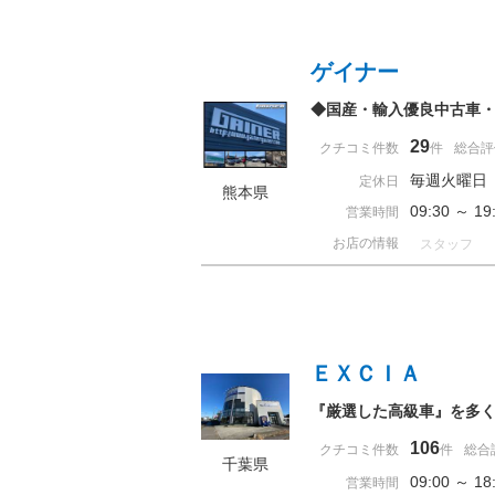
ゲイナー
◆国産・輸入優良中古車
29
クチコミ件数
件
総合評
毎週火曜日
定休日
熊本県
09:30 ～
営業時間
お店の情報
スタッフ
ＥＸＣＩＡ
『厳選した高級車』を多
106
クチコミ件数
件
総合
千葉県
09:00 ～ 
営業時間