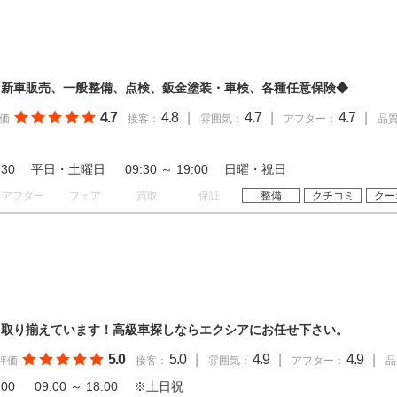
・新車販売、一般整備、点検、鈑金塗装・車検、各種任意保険◆
4.7
4.8
|
4.7
|
4.7
|
価
接客：
雰囲気：
アフター：
品
 19:30 平日・土曜日 09:30 ～ 19:00 日曜・祝日
アフター
フェア
買取
保証
整備
クチコミ
クー
く取り揃えています！高級車探しならエクシアにお任せ下さい。
5.0
5.0
|
4.9
|
4.9
|
評価
接客：
雰囲気：
アフター：
品
18:00 09:00 ～ 18:00 ※土日祝