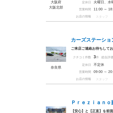
大阪府
火曜日、水
定休日
大阪北部
11:00 ～ 
営業時間
お店の情報
スタッフ
カーズステーショ
ご来店ご連絡お待ちして
3
クチコミ件数
件
総合評
不定休
定休日
奈良県
09:00 ～ 
営業時間
お店の情報
スタッフ
Ｐｒｅｚｉａｎｏ
【安心】と【正直】を前