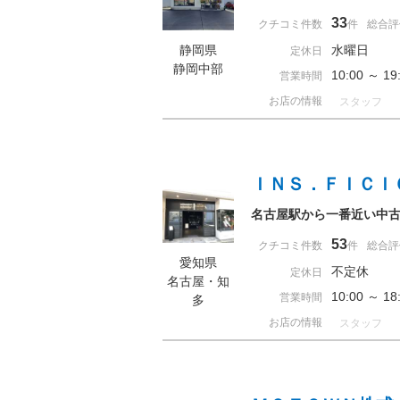
33
クチコミ件数
件
総合評
静岡県
水曜日
定休日
静岡中部
10:00 ～ 
営業時間
お店の情報
スタッフ
ＩＮＳ．ＦＩＣＩ
名古屋駅から一番近い中
53
クチコミ件数
件
総合評
愛知県
不定休
定休日
名古屋・知
10:00 ～ 
営業時間
多
お店の情報
スタッフ