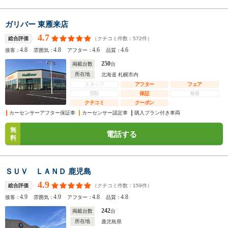
ガリバー 東雁来店
4.7
（クチコミ件数：
572
件）
総合評価
4.8
4.8
4.6
4.6
接客：
雰囲気：
アフター：
品質：
250
掲載台数
台
所在地
北海道 札幌市内
スタッフ
アフター
フェア
買取
保証
整備
クチコミ
クーポン
カーセンサーアフター保証車
カーセンサー認定車
購入プラン付き車両
無
電話する
料
ＳＵＶ ＬＡＮＤ 鹿児島
4.9
（クチコミ件数：
159
件）
総合評価
4.9
4.9
4.8
4.8
接客：
雰囲気：
アフター：
品質：
242
掲載台数
台
所在地
鹿児島県