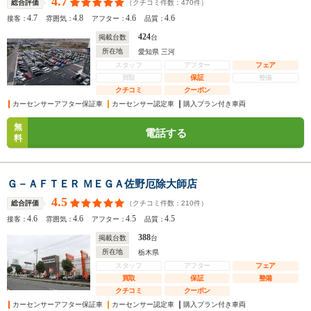
4.7
（クチコミ件数：
470
件）
総合評価
4.7
4.8
4.6
4.6
接客：
雰囲気：
アフター：
品質：
424
掲載台数
台
所在地
愛知県 三河
スタッフ
アフター
フェア
買取
保証
整備
クチコミ
クーポン
カーセンサーアフター保証車
カーセンサー認定車
購入プラン付き車両
無
電話する
料
Ｇ－ＡＦＴＥＲ ＭＥＧＡ佐野厄除大師店
4.5
（クチコミ件数：
210
件）
総合評価
4.6
4.6
4.5
4.5
接客：
雰囲気：
アフター：
品質：
388
掲載台数
台
所在地
栃木県
スタッフ
アフター
フェア
買取
保証
整備
クチコミ
クーポン
カーセンサーアフター保証車
カーセンサー認定車
購入プラン付き車両