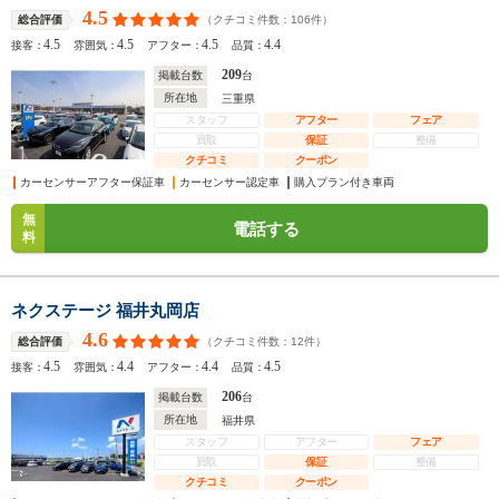
4.5
（クチコミ件数：
106
件）
総合評価
4.5
4.5
4.5
4.4
接客：
雰囲気：
アフター：
品質：
209
掲載台数
台
所在地
三重県
スタッフ
アフター
フェア
買取
保証
整備
クチコミ
クーポン
カーセンサーアフター保証車
カーセンサー認定車
購入プラン付き車両
無
電話する
料
ネクステージ 福井丸岡店
4.6
（クチコミ件数：
12
件）
総合評価
4.5
4.4
4.4
4.5
接客：
雰囲気：
アフター：
品質：
206
掲載台数
台
所在地
福井県
スタッフ
アフター
フェア
買取
保証
整備
クチコミ
クーポン