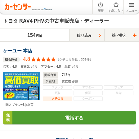
履歴
お気に入り
メニュー
トヨタ RAV4 PHVの中古車販売店・ディーラー
154
絞り込み
並べ替え
店舗
ケーユー 本店
4.8
（クチコミ件数：
351
件）
総合評価
4.8
4.8
4.8
4.8
接客：
雰囲気：
アフター：
品質：
742
掲載台数
台
所在地
東京都 多摩
スタッフ
アフター
フェア
買取
保証
整備
クチコミ
クーポン
購入プラン付き車両
無
電話する
料