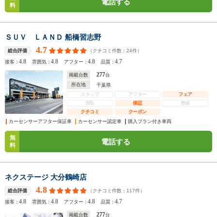
電話する
料
ＳＵＶ ＬＡＮＤ 船橋習志野
4.7
（クチコミ件数：
24
件）
総合評価
4.8
4.8
4.8
4.7
接客：
雰囲気：
アフター：
品質：
277
掲載台数
台
所在地
千葉県
スタッフ
アフター
フェア
買取
保証
整備
クチコミ
クーポン
カーセンサーアフター保証車
カーセンサー認定車
購入プラン付き車両
無
電話する
料
ネクステージ 大分鶴崎店
4.8
（クチコミ件数：
117
件）
総合評価
4.8
4.8
4.8
4.7
接客：
雰囲気：
アフター：
品質：
277
掲載台数
台