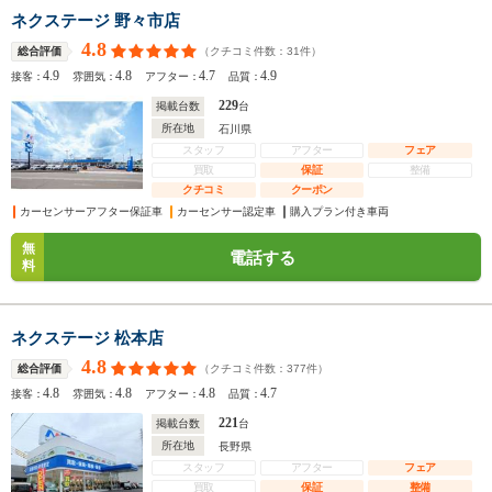
ネクステージ 野々市店
4.8
（クチコミ件数：
31
件）
総合評価
4.9
4.8
4.7
4.9
接客：
雰囲気：
アフター：
品質：
229
掲載台数
台
所在地
石川県
スタッフ
アフター
フェア
買取
保証
整備
クチコミ
クーポン
カーセンサーアフター保証車
カーセンサー認定車
購入プラン付き車両
無
電話する
料
ネクステージ 松本店
4.8
（クチコミ件数：
377
件）
総合評価
4.8
4.8
4.8
4.7
接客：
雰囲気：
アフター：
品質：
221
掲載台数
台
所在地
長野県
スタッフ
アフター
フェア
買取
保証
整備