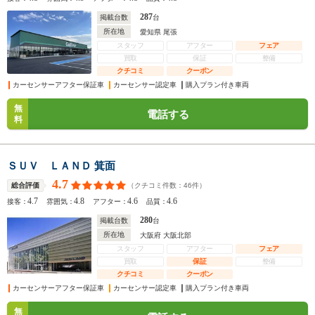
287
掲載台数
台
所在地
愛知県 尾張
スタッフ
アフター
フェア
買取
保証
整備
クチコミ
クーポン
カーセンサーアフター保証車
カーセンサー認定車
購入プラン付き車両
無
電話する
料
ＳＵＶ ＬＡＮＤ 箕面
4.7
（クチコミ件数：
46
件）
総合評価
4.7
4.8
4.6
4.6
接客：
雰囲気：
アフター：
品質：
280
掲載台数
台
所在地
大阪府 大阪北部
スタッフ
アフター
フェア
買取
保証
整備
クチコミ
クーポン
カーセンサーアフター保証車
カーセンサー認定車
購入プラン付き車両
無