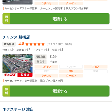
クチコミ
クーポン
カーセンサーアフター保証車
カーセンサー認定車
購入プラン付き車両
無
電話する
料
チャンス 船橋店
4.8
（クチコミ件数：
37
件）
総合評価
4.9
4.7
4.8
4.5
接客：
雰囲気：
アフター：
品質：
210
掲載台数
台
所在地
千葉県
スタッフ
アフター
フェア
買取
保証
整備
クチコミ
クーポン
カーセンサーアフター保証車
購入プラン付き車両
無
電話する
料
ネクステージ 津店