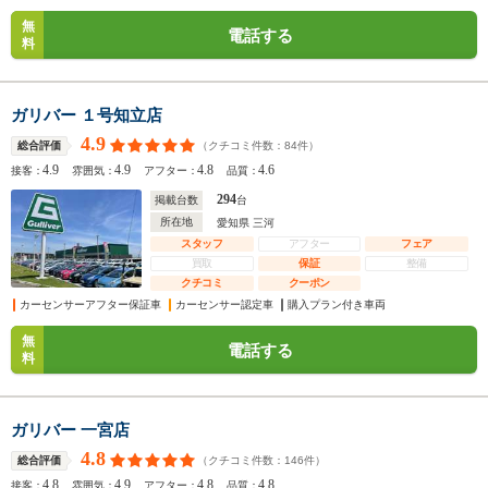
無
電話する
料
ガリバー １号知立店
4.9
（クチコミ件数：
84
件）
総合評価
4.9
4.9
4.8
4.6
接客：
雰囲気：
アフター：
品質：
294
掲載台数
台
所在地
愛知県 三河
スタッフ
アフター
フェア
買取
保証
整備
クチコミ
クーポン
カーセンサーアフター保証車
カーセンサー認定車
購入プラン付き車両
無
電話する
料
ガリバー 一宮店
4.8
（クチコミ件数：
146
件）
総合評価
4.8
4.9
4.8
4.8
接客：
雰囲気：
アフター：
品質：