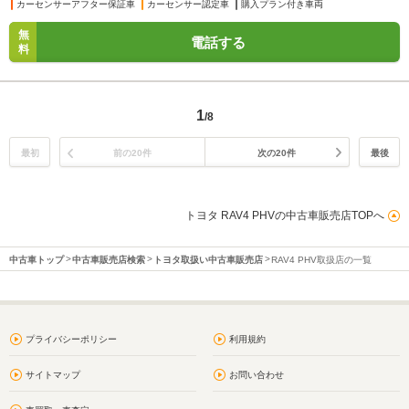
カーセンサーアフター保証車
カーセンサー認定車
購入プラン付き車両
無
電話する
料
1
/8
最初
前の20件
次の20件
最後
トヨタ RAV4 PHVの中古車販売店TOPへ
中古車トップ
中古車販売店検索
トヨタ取扱い中古車販売店
RAV4 PHV取扱店の一覧
プライバシーポリシー
利用規約
サイトマップ
お問い合わせ