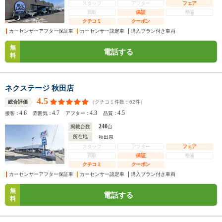
スタッフ
アフター
フェア
買取
保証
整備
クチコミ
クーポン
カーセンサーアフター保証車
カーセンサー認定車
購入プラン付き車両
無
電話する
料
ネクステージ 秋田店
4.5
（クチコミ件数：
62
件）
総合評価
4.6
4.7
4.3
4.5
接客：
雰囲気：
アフター：
品質：
240
掲載台数
台
所在地
秋田県
スタッフ
アフター
フェア
買取
保証
整備
クチコミ
クーポン
カーセンサーアフター保証車
カーセンサー認定車
購入プラン付き車両
無
電話する
料