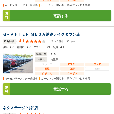
カーセンサーアフター保証車
カーセンサー認定車
購入プラン付き車両
無
電話する
料
Ｇ－ＡＦＴＥＲ ＭＥＧＡ越谷レイクタウン店
4.1
（クチコミ件数：
361
件）
総合評価
4.2
4.2
3.9
4.1
接客：
雰囲気：
アフター：
品質：
516
掲載台数
台
所在地
埼玉県
スタッフ
アフター
フェア
買取
保証
整備
クチコミ
クーポン
カーセンサーアフター保証車
カーセンサー認定車
購入プラン付き車両
無
電話する
料
ネクステージ 刈谷店