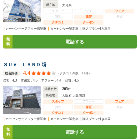
所在地
大分県
スタッフ
アフター
フェア
買取
保証
整備
クチコミ
クーポン
カーセンサーアフター保証車
カーセンサー認定車
購入プラン付き車両
無
電話する
料
ＳＵＶ ＬＡＮＤ 堺
4.4
（クチコミ件数：
71
件）
総合評価
4.3
4.6
4.4
4.5
接客：
雰囲気：
アフター：
品質：
265
掲載台数
台
所在地
大阪府 大阪南部
スタッフ
アフター
フェア
買取
保証
整備
クチコミ
クーポン
カーセンサーアフター保証車
カーセンサー認定車
購入プラン付き車両
無
電話する
料