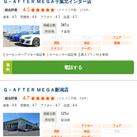
Ｇ－ＡＦＴＥＲ ＭＥＧＡ千葉北インター店
4.5
（クチコミ件数：
172
件）
総合評価
4.5
4.6
4.5
4.5
接客：
雰囲気：
アフター：
品質：
587
掲載台数
台
所在地
千葉県
スタッフ
アフター
フェア
買取
保証
整備
クチコミ
クーポン
カーセンサーアフター保証車
カーセンサー認定車
購入プラン付き車両
無
電話する
料
Ｇ－ＡＦＴＥＲ ＭＥＧＡ新潟店
4.7
（クチコミ件数：
64
件）
総合評価
4.8
4.7
4.7
4.6
接客：
雰囲気：
アフター：
品質：
525
掲載台数
台
所在地
新潟県
スタッフ
アフター
フェア
買取
保証
整備
クチコミ
クーポン