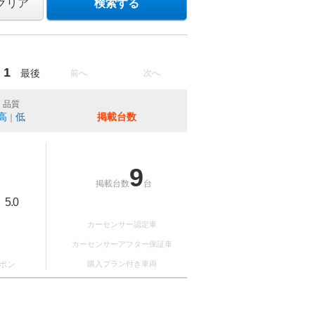
クリア
検索する
1
最後
前へ
次へ
品質
高
低
掲載台数
｜
9
掲載台数
台
5.0
：
カーセンサー認定車
カーセンサーアフター保証車
ポン
購入プラン付き車両