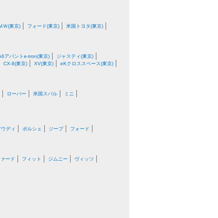
ＭＷ(東京)
フォード(東京)
米国トヨタ(東京)
A6アバントe-tron(東京)
ジャスティ(東京)
CX-8(東京)
XV(東京)
eKクロススペース(東京)
ローバー
米国スバル
ミニ
アウディ
ポルシェ
ジープ
フォード
ファード
フィット
ジムニー
ヴィッツ