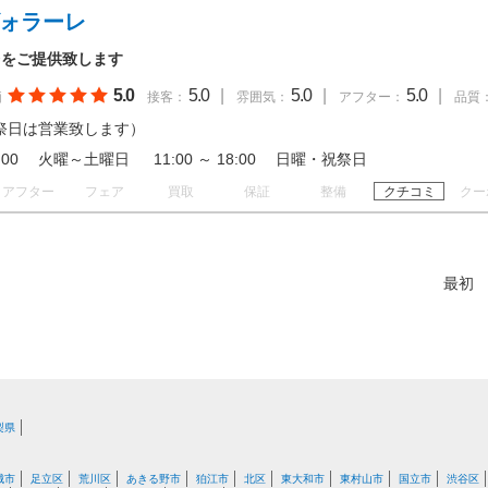
ヴォラーレ
台をご提供致します
5.0
5.0
|
5.0
|
5.0
|
価
接客：
雰囲気：
アフター：
品質
祭日は営業致します）
 19:00 火曜～土曜日 11:00 ～ 18:00 日曜・祝祭日
アフター
フェア
買取
保証
整備
クチコミ
クー
最初
梨県
城市
足立区
荒川区
あきる野市
狛江市
北区
東大和市
東村山市
国立市
渋谷区