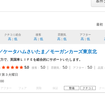
条件
最初
クチコミ総合
接客
雰囲気
アフター
高
低
高
低
高
低
高
低
｜
｜
｜
｜
／ケータハムさいたま／モーガンカーズ東京北
術力で、英国車ＬＩＦＥを総合的にサポートいたします。
5.0
5.0
|
5.0
|
5.0
|
価
接客：
雰囲気：
アフター：
品質
２第３火曜日
18:00
アフター
フェア
買取
保証
整備
クチコミ
クー