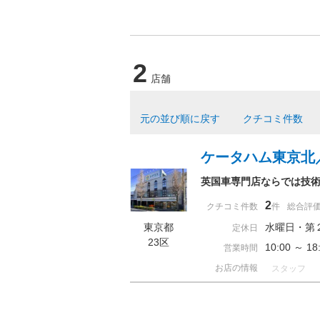
2
店舗
元の並び順に戻す
クチコミ件数
ケータハム東京北
英国車専門店ならでは技
2
クチコミ件数
件
総合評
東京都
水曜日・第
定休日
23区
10:00 ～ 
営業時間
お店の情報
スタッフ