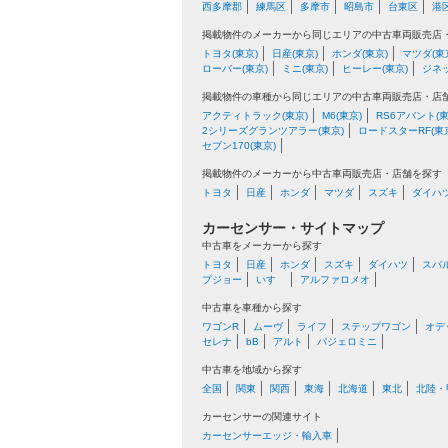
西多摩郡
練馬区
多摩市
昭島市
台東区
港
掲載物件のメーカーから同じエリアの中古車両販売店
トヨタ(東京)
日産(東京)
ホンダ(東京)
マツダ(東
ローバー(東京)
ミニ(東京)
ヒーレー(東京)
ジネッ
掲載物件の車種から同じエリアの中古車両販売店・店
アクティトラック(東京)
M6(東京)
RS6アバント(東
2シリーズグランツアラー(東京)
ロードスターRF(東
セブン170(東京)
掲載物件のメーカーから中古車両販売店・店舗を探す
トヨタ
日産
ホンダ
マツダ
スズキ
ダイハ
カーセンサー・サイトマップ
中古車をメーカーから探す
トヨタ
日産
ホンダ
スズキ
ダイハツ
スバ
プジョー
いすゞ
アルファロメオ
中古車を車種から探す
ワゴンR
ムーヴ
ライフ
ステップワゴン
オデ
セレナ
bB
アルト
パジェロミニ
中古車を地域から探す
全国
関東
関西
東海
北海道
東北
北陸・
カーセンサーの関連サイト
カーセンサーエッジ・輸入車