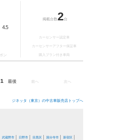
2
掲載台数
台
4.5
：
カーセンサー認定車
カーセンサーアフター保証車
ポン
購入プラン付き車両
1
最後
前へ
次へ
ジネッタ（東京）の中古車販売店トップへ
武蔵野市
日野市
目黒区
国分寺市
新宿区