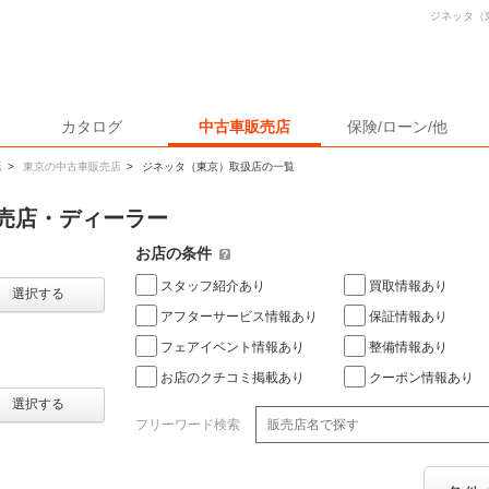
ジネッタ（
カタログ
中古車販売店
保険/ローン/他
店
>
東京の中古車販売店
>
ジネッタ（東京）取扱店の一覧
売店・ディーラー
お店の条件
スタッフ紹介あり
買取情報あり
選択する
アフターサービス情報あり
保証情報あり
フェアイベント情報あり
整備情報あり
お店のクチコミ掲載あり
クーポン情報あり
選択する
フリーワード検索