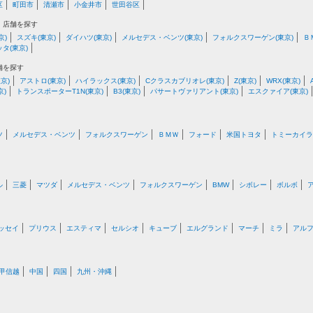
区
町田市
清瀬市
小金井市
世田谷区
・店舗を探す
京)
スズキ(東京)
ダイハツ(東京)
メルセデス・ベンツ(東京)
フォルクスワーゲン(東京)
Ｂ
タ(東京)
舗を探す
京)
アストロ(東京)
ハイラックス(東京)
Cクラスカブリオレ(東京)
Z(東京)
WRX(東京)
京)
トランスポーターT1N(東京)
B3(東京)
パサートヴァリアント(東京)
エスクァイア(東京)
ツ
メルセデス・ベンツ
フォルクスワーゲン
ＢＭＷ
フォード
米国トヨタ
トミーカイラ
ル
三菱
マツダ
メルセデス・ベンツ
フォルクスワーゲン
BMW
シボレー
ボルボ
ッセイ
プリウス
エスティマ
セルシオ
キューブ
エルグランド
マーチ
ミラ
アル
甲信越
中国
四国
九州・沖縄