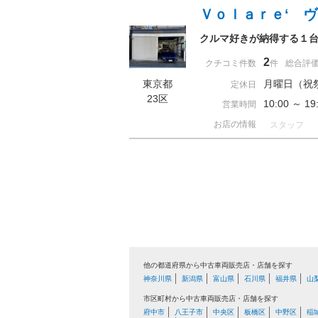
Ｖｏｌａｒｅ‘ 
クルマ好きが納得する１
2
クチコミ件数
件
総合評
東京都
月曜日（祝
定休日
23区
10:00 ～
営業時間
お店の情報
スタッフ
他の都道府県から中古車両販売店・店舗を探す
神奈川県
新潟県
富山県
石川県
福井県
山
市区町村から中古車両販売店・店舗を探す
府中市
八王子市
中央区
板橋区
中野区
稲