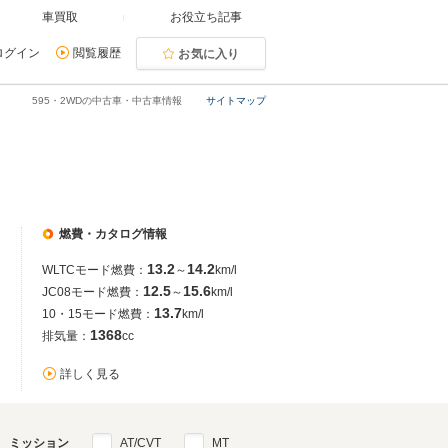
車買取
お役立ち記事
ログイン
閲覧履歴
お気に入り
595・2WDの中古車・中古車情報
サイトマップ
燃費・カタログ情報
13.2
14.2
WLTCモード燃費：
～
km/l
12.5
15.6
JC08モード燃費：
～
km/l
13.7
10・15モード燃費：
km/l
1368
排気量：
cc
詳しく見る
ミッション
AT/CVT
MT