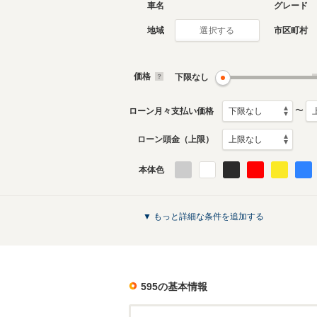
車名
グレード
地域
市区町村
選択する
現行
初代
2012年12月～生産中
1963年9
生産モデ
価格
下限なし
595のカタログを見る
〜
ローン月々支払い価格
ローン頭金（上限）
本体色
▼ もっと詳細な条件を追加する
595
の基本情報