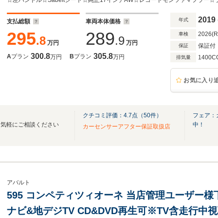
ー HIDライト 前後ドラレコ AppleCarPlay A
2019
年式
支払総額
車両本体価格
295
289
2026(
車検
.8
.9
万円
万円
保証付
保証
300.8
305.8
A
プラン
B
プラン
万円
万円
1400C
排気量
お気に入り
クチコミ評価：
4.7
点（
50
件）
フェア：
は気軽にご相談ください
中！
カーセンサーアフター保証取扱店
アバルト
595 コンペティツィオーネ 当店管理ユーザー
ナビ&地デジTV CD&DVD再生可※TV含走行中視