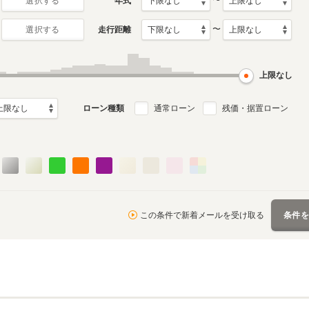
〜
年式
選択する
〜
走行距離
選択する
月～1971年12月
ル
上限なし
ローン種類
通常ローン
残価・据置ローン
この条件で新着メールを受け取る
条件