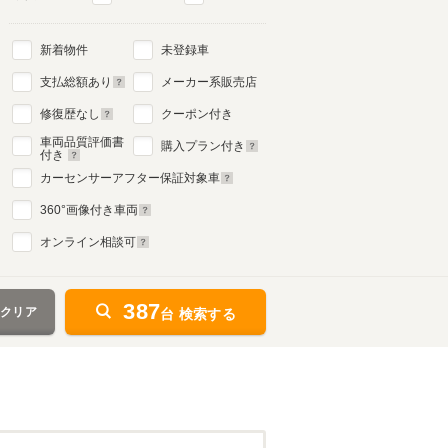
新着物件
未登録車
支払総額あり
メーカー系販売店
修復歴なし
クーポン付き
車両品質評価書
購入プラン付き
付き
カーセンサーアフター保証対象車
360
°画像付き車両
オンライン相談可
387
をクリア
台 検索する