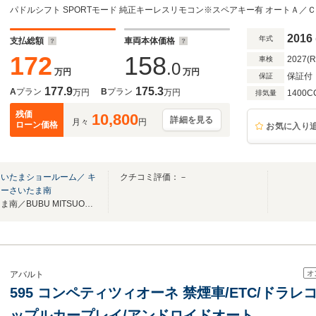
物センサー ETC車載器 バイキセノンH/L Bre
ト 純正17インチAW 記録簿
2016
年式
支払総額
車両本体価格
172
158
2027(
車検
.0
万円
万円
保証付
保証
177.9
175.3
A
プラン
B
プラン
万円
万円
1400C
排気量
残価
10,800
詳細を見る
月々
円
ローン価格
お気に入り
いたまショールーム／ キ
クチコミ評価：－
レーさいたま南
キャデラック／シボレーさいたま南／BUBU MITSUOKAさいたま
オ
アバルト
595 コンペティツィオーネ 禁煙車/ETC/ドラレ
ップルカープレイ/アンドロイドオート