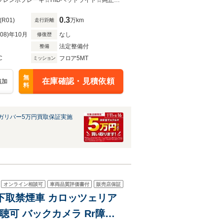
ndroidAuto
☆左ハンドル☆Sabeltシート☆純正17インチAW☆レコードモンツァマフラー☆ブレンボブレーキ☆HIDヘッドライト☆純正ディスプレイオーディオ☆AppleCarPlay/AndroidAuto/USB/BT☆ETC☆
0.3
(R01)
万km
走行距離
R08)年10月
なし
修復歴
法定整備付
整備
C
フロア5MT
ミッション
無
在庫確認・見積依頼
追加
料
ガリバー5万円買取保証実施
オンライン相談可
車両品質評価書付
販売店保証
様下取禁煙車 カロッツェリア
聴可 バックカメラ Rr障害