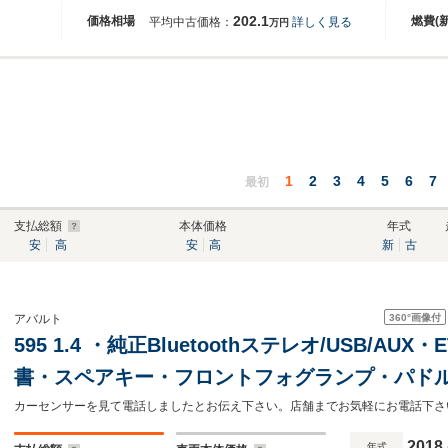
202.1
価格相場
燃費(
平均中古価格：
詳しく見る
万円
1
2
3
4
5
6
7
最初
支払総額
本体価格
年式
安
高
安
高
新
古
360°
画像付
アバルト
595 1.4 ・純正Bluetoothステレオ/USB/A
書・スペアキー・フロントフォグランプ・パド
2018
年式