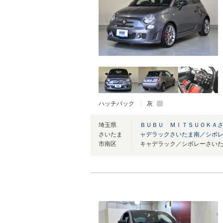
ハッチバック
灰
埼玉県
ＢＵＢＵ ＭＩＴＳＵＯＫＡさ
さいたま
ャデラックさいたま南／シボ
市南区