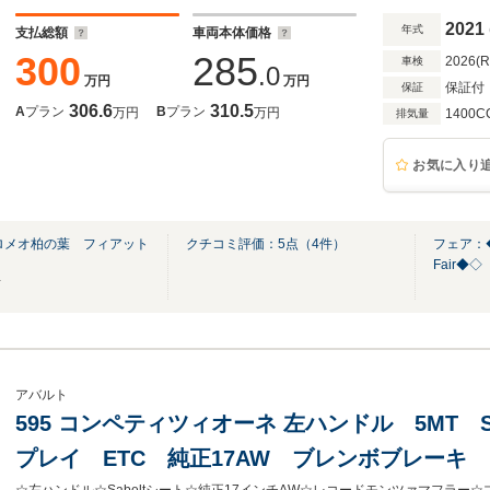
2021
年式
支払総額
車両本体価格
300
285
2026(
車検
.0
万円
万円
保証付
保証
306.6
310.5
A
プラン
B
プラン
万円
万円
1400C
排気量
お気に入り
ロメオ柏の葉 フィアット
クチコミ評価：
5
点（
4
件）
フェア：◆◇
Fair◆◇
店
アバルト
595 コンペティツィオーネ 左ハンドル 5MT S
プレイ ETC 純正17AW ブレンボブレーキ