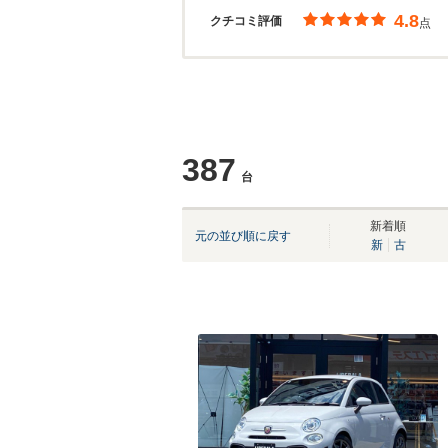
4.8
クチコミ評価
点
387
台
新着順
元の並び順に戻す
新
古