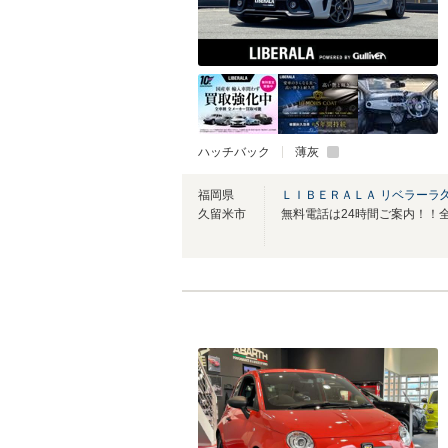
ハッチバック
薄灰
福岡県
ＬＩＢＥＲＡＬＡ リベラーラ
久留米市