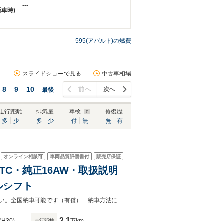
---
新車時)
---
595(アバルト)の燃費
スライドショーで見る
中古車相場
8
9
10
前へ
次へ
最後
走行距離
排気量
車検
修復歴
多
少
多
少
付
無
無
有
オンライン相談可
車両品質評価書付
販売店保証
UX・ETC・純正16AW・取扱説明
ルシフト
カーセンサーを見て電話しましたとお伝え下さい。店舗までお気軽にお電話下さい。全国納車可能です（有償） 納車方法に関してもご相談ください
2.1
(H30)
万km
走行距離