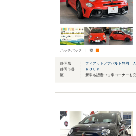
ハッチバック
橙
静岡県
フィアット／アバルト静岡 
静岡市葵
ＲＯＵＰ
区
新車も認定中古車コーナーも