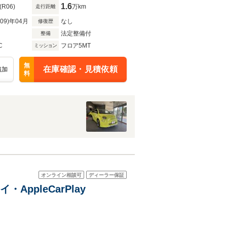
1.6
(R06)
万km
走行距離
R09)年04月
なし
修復歴
法定整備付
整備
C
フロア5MT
ミッション
無
在庫確認・見積依頼
追加
料
オンライン相談可
ディーラー保証
ppleCarPlay