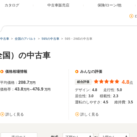
カタログ
中古車販売店
保険/ローン/他
中古車
全国のアバルト
595の中古車
595・2WDの中古車
（全国）の中古車
価格相場情報
みんなの評価
4.8
208.7
総合評価
平均価格：
点
万円
43.8
476.9
価格帯：
万円～
万円
デザイン:
4.8
走行性:
5.0
居住性:
3.0
積載性:
2.3
運転のしやすさ:
4.5
維持費:
3.5
詳しく見る
詳しく見る