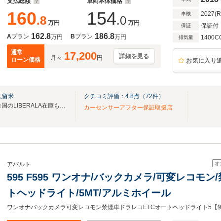
支払総額
車両本体価格
160
154
2027(
車検
.8
.0
万円
万円
保証付
保証
162.8
186.8
A
プラン
B
プラン
万円
万円
1400C
排気量
通常
17,200
詳細を見る
月々
円
ローン価格
お気に入り
久留米
クチコミ評価：
4.8
点（
72
件）
無料電話は24時間ご案内！！全国のLIBERALA在庫も見たい方は一括照会が可能です！
カーセンサーアフター保証取扱店
オ
アバルト
595 F595 ワンオナ/バックカメラ/可変レコモン/
トヘッドライト/5MT/アルミホイール
ワンオナバックカメラ可変レコモン禁煙車ドラレコETCオートヘッドライト5【