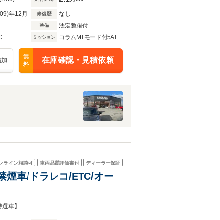
R09)年12月
なし
修復歴
法定整備付
整備
C
コラムMTモード付5AT
ミッション
無
在庫確認・見積依頼
追加
料
ンライン相談可
車両品質評価書付
ディーラー保証
禁煙車/ドラレコ/ETC/オー
特選車】