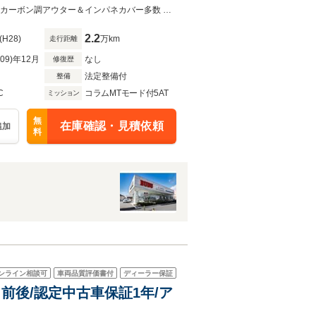
mboブレーキ サーベルトシー
パドルシフト SPORTモード 純正キーレスリモコン※スペアキー有 オートＡ／Ｃカーボン調アウター＆インパネカバー多数 アルミペダル 取り扱い説明書等完備 フォグランプ パワーウィンド
2.2
(H28)
万km
走行距離
R09)年12月
なし
修復歴
法定整備付
整備
C
コラムMTモード付5AT
ミッション
無
在庫確認・見積依頼
追加
料
ンライン相談可
車両品質評価書付
ディーラー保証
コ前後/認定中古車保証1年/ア