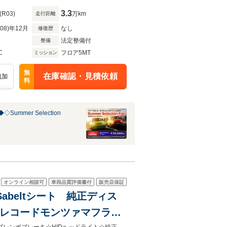
3.3
(R03)
万km
走行距離
R08)年12月
なし
修復歴
法定整備付
整備
C
フロア5MT
ミッション
無
在庫確認・見積依頼
追加
料
Summer Selection
オンライン相談可
車両品質評価書付
販売店保証
abeltシート 純正ディス
 レコードモンツァマフラ