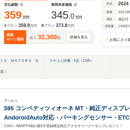
2024
年式
支払総額
車両本体価格
359
345
2027(
車検
.0
万円
万円
保証付
保証
359.9
373.8
A
プラン
B
プラン
万円
万円
1400C
排気量
残価
32,300
詳細を見る
月々
円
ローン価格
お気に入り
ＡＬＣ ＭＯＴＯＲＳ Ｇ
クチコミ評価：
5
点（
13
件）
充実！
アバルト
595 コンペティツィオーネ MT・純正ディスプレイ・A
AndoroidAuto対応・パーキングセンサー・ETC
CIAO！ABARTH柏の葉8月登録限定純正アクセサリークーポンプレゼント！