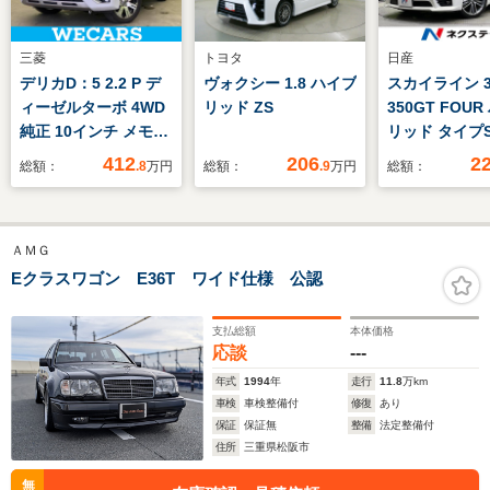
三菱
トヨタ
日産
デリカD：5 2.2 P デ
ヴォクシー 1.8 ハイブ
スカイライン 3
ィーゼルターボ 4WD
リッド ZS
350GT FOU
純正 10インチ メモリ
リッド タイプ
ーナビ/イーアシスト
4WD サン
412
206
2
総額：
.8
万円
総額：
.9
万円
総額：
(ミツビシ)/両側電動ス
純正8インチナ
ライドドア/シートヒ
周囲カメラ 
ーター 前席/全方位モ
ジェントエマ
ＡＭＧ
ニター/車線逸脱防止
シーブレーキ
支援システム/電動バ
ークルーズ 
Eクラスワゴン E36T ワイド仕様 公認
ックドア/ドライブレ
ドラレコ 黒
コーダー 社外
ト コーナー
支払総額
本体価格
ー グレード
応談
---
19インチAW 
年式
1994
年
走行
11.8
万km
車検
車検整備付
修復
あり
保証
保証無
整備
法定整備付
住所
三重県松阪市
無