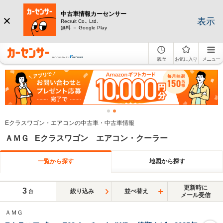
中古車情報カーセンサー
表示
Recruit Co., Ltd.
無料 － Google Play
履歴
お気に入り
メニュー
Eクラスワゴン・エアコンの中古車・中古車情報
ＡＭＧ Eクラスワゴン エアコン・クーラー
一覧から探す
地図から探す
更新時に
3
絞り込み
並べ替え
台
メール受信
ＡＭＧ