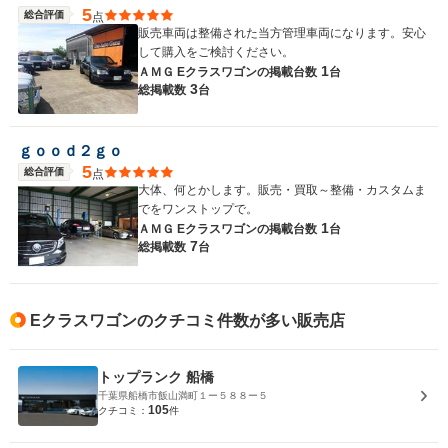
5
総合評価
点
販売車両は整備された当方管理車両になります。安心
して購入をご検討ください。
1
ＡＭＧ Eクラスワゴンの
掲載台数
台
3
総掲載数
台
ｇｏｏｄ２ｇｏ
5
総合評価
点
大体、何とかします。販売・買取～整備・カスタムま
でをワンストップで。
1
ＡＭＧ Eクラスワゴンの
掲載台数
台
7
総掲載数
台
Eクラスワゴンのクチコミ件数が多い販売店
トップランク 船橋
千葉県船橋市飯山満町１ー５８８ー５
105
クチコミ：
件