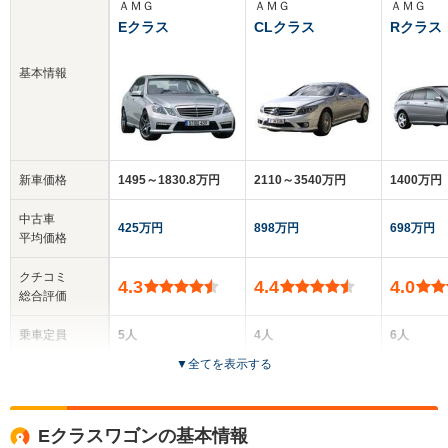
ＡＭＧ
ＡＭＧ
ＡＭＧ
Eクラス
CLクラス
Rクラス
基本情報
新車価格
1495～1830.8万円
2110～3540万円
1400万円
中古車
425万円
898万円
698万円
平均価格
クチコミ
4.3
4.4
4.0
総合評価
乗車定員
5人
4人
6人
▼
全てを表示する
ドア数
4ドア
2ドア
5ドア
全高
全高
全
Eクラスワゴンの基本情報
1.44m～1.46m
1.42m
1.