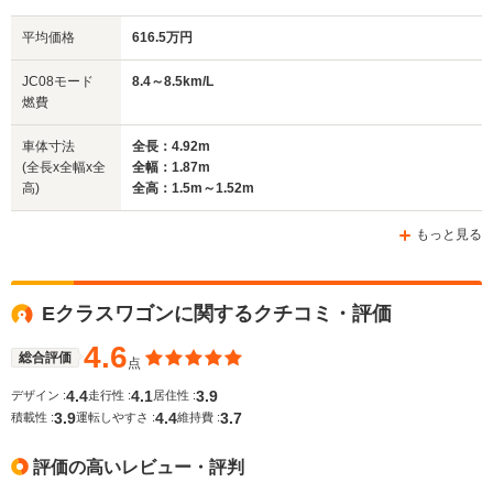
平均価格
616.5万円
全幅
全幅
全
JC08モード
8.4～8.5km/L
サイズ
1.87m
1.87m
1.
燃費
全長
全長
(全長x全幅x全高)
4.9m
5.08m～5.11m
4.
車体寸法
全長：4.92m
(全長x全幅x全
全幅：1.87m
高)
全高：1.5m～1.52m
ホイールベース
ホイールベース
ホイー
-m
-m
もっと見る
Eクラスワゴンに関するクチコミ・評価
WLTCモード
-
-
-
燃費
4.6
総合評価
点
4.4
4.1
3.9
デザイン :
走行性 :
居住性 :
3.9
4.4
3.7
積載性 :
運転しやすさ :
維持費 :
排気量
5461～6208cc
5461～6208cc
6208cc
評価の高いレビュー・評判
駆動方式
FR、4WD
FR
4WD