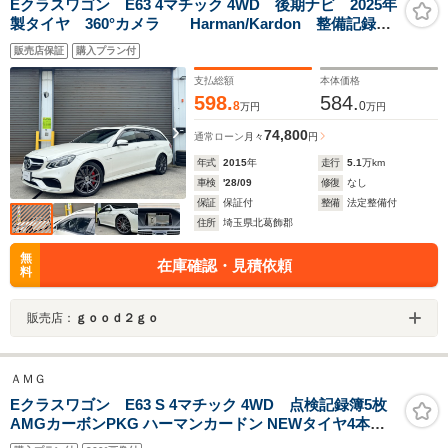
Eクラスワゴン E63 4マチック 4WD 後期ナビ 2025年
製タイヤ 360°カメラ Harman/Kardon 整備記録8
枚 ダイヤモンドホワイト デジタルインナーミラー
販売店保証
購入プラン付
支払総額
本体価格
598.
584.
8
0
万円
万円
74,800
通常ローン
月々
円
年式
2015
年
走行
5.1
万km
車検
'28/09
修復
なし
保証
保証付
整備
法定整備付
住所
埼玉県北葛飾郡
無
在庫確認・見積依頼
料
販売店：
ｇｏｏｄ２ｇｏ
ＡＭＧ
Eクラスワゴン E63 S 4マチック 4WD 点検記録簿5枚
AMGカーボンPKG ハーマンカードン NEWタイヤ4本交
換済 サンルーフ AMGスポーツステアリング 全席シート