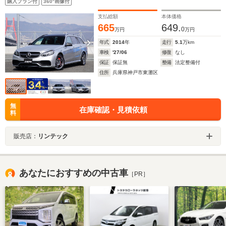
購入プラン付
360°画像付
ヒーター 前席ベンチレーター(メモリ付き)
支払総額
本体価格
665
649.
0
万円
万円
年式
2014
年
走行
5.1
万km
車検
'27/06
修復
なし
保証
保証無
整備
法定整備付
住所
兵庫県神戸市東灘区
無
在庫確認・見積依頼
料
販売店：
リンテック
あなたにおすすめの中古車
［PR］