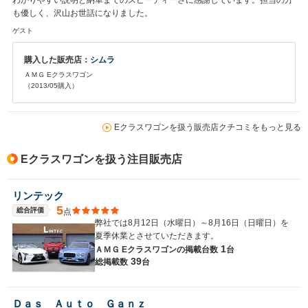
わかりやすい説明と納車までのスピーディーさに感謝しています。担当の方
も優しく、沢山お世話になりました。
ゲスト
購入した販売店：
シムラ
ＡＭＧ Eクラスワゴン
（2013/05購入）
Eクラスワゴンを扱う販売店クチコミをもっと見る
Eクラスワゴンを扱う注目販売店
リンテック
5
総合評価
点
弊社では8月12日（水曜日）～8月16日（日曜日）を
夏季休業とさせていただきます。
1
ＡＭＧ Eクラスワゴンの
掲載台数
台
39
総掲載数
台
Ｄａｓ Ａｕｔｏ Ｇａｎｚ