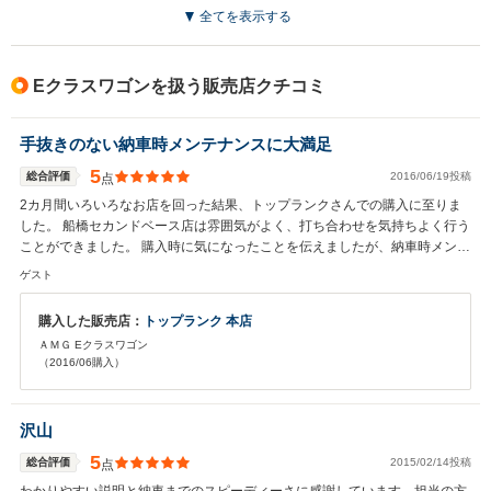
全てを表示する
Eクラスワゴンを扱う販売店クチコミ
手抜きのない納車時メンテナンスに大満足
5
総合評価
2016/06/19投稿
点
2カ月間いろいろなお店を回った結果、トップランクさんでの購入に至りま
した。 船橋セカンドベース店は雰囲気がよく、打ち合わせを気持ちよく行う
ことができました。 購入時に気になったことを伝えましたが、納車時メンテ
ナンスで全てを叶えていただき大変満足してております。（ローター研磨、
ゲスト
パッド交換、マウント交換） こちらで購入したナビCDも納車時にアップデ
ートしていただき、最新のナビ情報でドライブできました。今後はメンテナ
購入した販売店：
トップランク 本店
ンスもお願いすることにしようと思います。
ＡＭＧ Eクラスワゴン
（2016/06購入）
沢山
5
総合評価
2015/02/14投稿
点