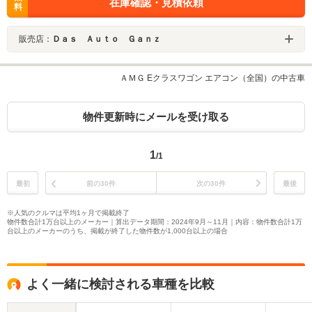
在庫確認・見積依頼
料
販売店：
Ｄａｓ Ａｕｔｏ Ｇａｎｚ
ＡＭＧ Eクラスワゴン エアコン（全国）の中古車
物件更新時にメールを受け取る
1
/1
最初
前の30件
次の30件
最後
※人気のクルマは平均1ヶ月で掲載終了
物件数合計1万台以上のメーカー｜算出データ期間：2024年9月～11月｜内容：物件数合計1万
台以上のメーカーのうち、掲載が終了した物件数が1,000台以上の場合
よく一緒に検討される車種を比較