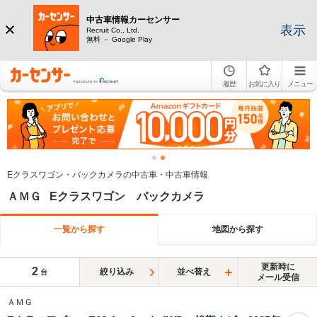
中古車情報カーセンサー
表示
Recruit Co., Ltd.
無料 － Google Play
履歴
お気に入り
メニュー
Eクラスワゴン・バックカメラの中古車・中古車情報
ＡＭＧ Eクラスワゴン バックカメラ
一覧から探す
地図から探す
更新時に
2
絞り込み
並べ替え
台
メール受信
ＡＭＧ