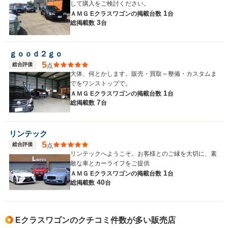
して購入をご検討ください。
1
ＡＭＧ Eクラスワゴンの
掲載台数
台
3
総掲載数
台
ｇｏｏｄ２ｇｏ
5
総合評価
点
大体、何とかします。販売・買取～整備・カスタムま
でをワンストップで。
1
ＡＭＧ Eクラスワゴンの
掲載台数
台
7
総掲載数
台
リンテック
5
総合評価
点
リンテックへようこそ。お客様とのご縁を大切に、素
敵な車とカーライフをご提供
1
ＡＭＧ Eクラスワゴンの
掲載台数
台
40
総掲載数
台
Eクラスワゴンのクチコミ件数が多い販売店