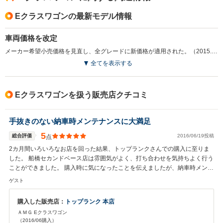
Eクラスワゴンの最新モデル情報
車両価格を改定
メーカー希望小売価格を見直し、全グレードに新価格が適用された。（2015.4）
全てを表示する
Eクラスワゴンを扱う販売店クチコミ
手抜きのない納車時メンテナンスに大満足
5
総合評価
2016/06/19投稿
点
2カ月間いろいろなお店を回った結果、トップランクさんでの購入に至りま
した。 船橋セカンドベース店は雰囲気がよく、打ち合わせを気持ちよく行う
ことができました。 購入時に気になったことを伝えましたが、納車時メンテ
ナンスで全てを叶えていただき大変満足してております。（ローター研磨、
ゲスト
パッド交換、マウント交換） こちらで購入したナビCDも納車時にアップデ
ートしていただき、最新のナビ情報でドライブできました。今後はメンテナ
購入した販売店：
トップランク 本店
ンスもお願いすることにしようと思います。
ＡＭＧ Eクラスワゴン
（2016/06購入）