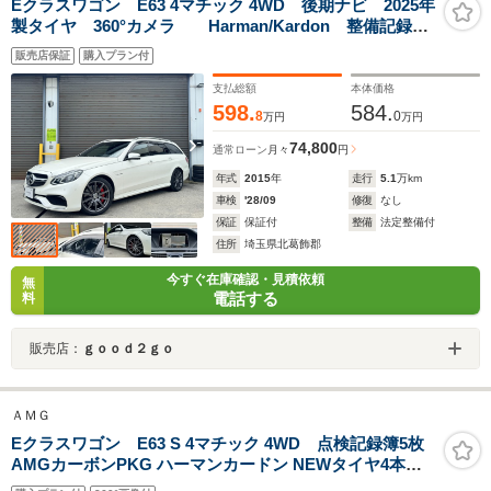
Eクラスワゴン E63 4マチック 4WD 後期ナビ 2025年
製タイヤ 360°カメラ Harman/Kardon 整備記録8
枚 ダイヤモンドホワイト デジタルインナーミラー
販売店保証
購入プラン付
支払総額
本体価格
598.
584.
8
0
万円
万円
74,800
通常ローン
月々
円
年式
2015
年
走行
5.1
万km
車検
'28/09
修復
なし
保証
保証付
整備
法定整備付
住所
埼玉県北葛飾郡
今すぐ在庫確認・見積依頼
無
電話する
料
販売店：
ｇｏｏｄ２ｇｏ
ＡＭＧ
Eクラスワゴン E63 S 4マチック 4WD 点検記録簿5枚
AMGカーボンPKG ハーマンカードン NEWタイヤ4本交
換済 サンルーフ AMGスポーツステアリング 全席シート