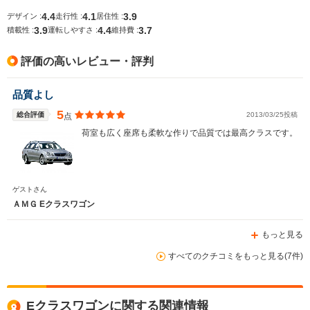
4.4
4.1
3.9
デザイン :
走行性 :
居住性 :
3.9
4.4
3.7
積載性 :
運転しやすさ :
維持費 :
排気量
5461～6208cc
5461～6208cc
6208cc
評価の高いレビュー・評判
駆動方式
FR、4WD
FR
4WD
品質よし
5
総合評価
2013/03/25投稿
点
荷室も広く座席も柔軟な作りで品質では最高クラスです。
ゲストさん
ＡＭＧ Eクラスワゴン
もっと見る
すべてのクチコミをもっと見る(7件)
Eクラスワゴンに関する関連情報