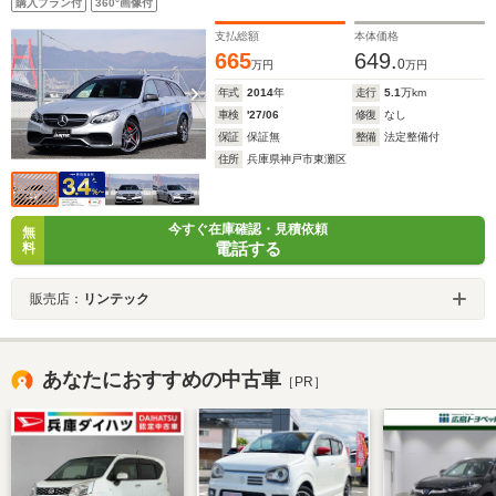
購入プラン付
360°画像付
ヒーター 前席ベンチレーター(メモリ付き)
支払総額
本体価格
665
649.
0
万円
万円
年式
2014
年
走行
5.1
万km
車検
'27/06
修復
なし
保証
保証無
整備
法定整備付
住所
兵庫県神戸市東灘区
今すぐ在庫確認・見積依頼
無
電話する
料
販売店：
リンテック
あなたにおすすめの中古車
［PR］