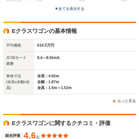
▼
全てを表示する
ドア数
4ドア
2ドア
5ドア
全高
全高
全
Eクラスワゴンの基本情報
1.44m～1.46m
1.42m
1.
平均価格
616.5万円
全幅
全幅
全
JC08モード
8.4～8.5km/L
サイズ
1.87m
1.87m
1.
燃費
全長
全長
(全長x全幅x全高)
4.9m
5.08m～5.11m
4.
車体寸法
全長：4.92m
(全長x全幅x全
全幅：1.87m
高)
全高：1.5m～1.52m
ホイールベース
ホイールベース
ホイー
-m
-m
もっと見る
Eクラスワゴンに関するクチコミ・評価
WLTCモード
-
-
-
燃費
4.6
総合評価
点