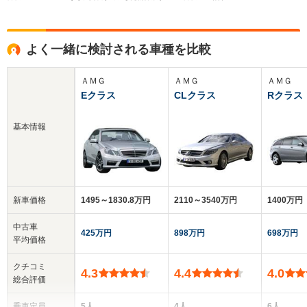
よく一緒に検討される車種を比較
ＡＭＧ
ＡＭＧ
ＡＭＧ
Eクラス
CLクラス
Rクラス
基本情報
新車価格
1495～1830.8万円
2110～3540万円
1400万円
中古車
425万円
898万円
698万円
平均価格
クチコミ
4.3
4.4
4.0
総合評価
乗車定員
5人
4人
6人