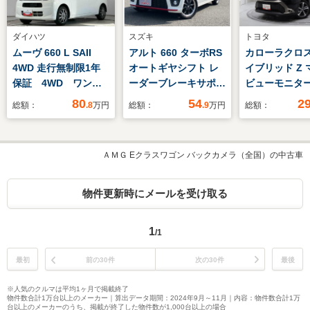
ダイハツ
スズキ
トヨタ
ムーヴ 660 L SAII
アルト 660 ターボRS
カローラクロス 
4WD 走行無制限1年
オートギヤシフト レ
イブリッド Z 
保証 4WD ワンオ
ーダーブレーキサポー
ビューモニ
ーナー 禁煙車 CD
ト/社外SDナビ/フルセ
ETC ドラレ
80
54
2
総額：
.8
万円
総額：
.9
万円
総額：
オーディオ USB接
グ
続 アイドリングスト
TV/Bluetooth/ETC/HID
ップ 横滑り防止装
ヘッドライト/フォグ
ＡＭＧ Eクラスワゴン バックカメラ（全国）の中古車
置 ドアバイザー ヘ
ランプ/純正15インチ
ッドライトレベライザ
AW/シートヒーター
ー 電動格納ドアミラ
物件更新時にメールを受け取る
ー 14インチアルミ
ホイール
1
/1
最初
前の30件
次の30件
最後
※人気のクルマは平均1ヶ月で掲載終了
物件数合計1万台以上のメーカー｜算出データ期間：2024年9月～11月｜内容：物件数合計1万
台以上のメーカーのうち、掲載が終了した物件数が1,000台以上の場合