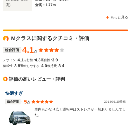
高)
全高：1.77m
ホイールベース
ホイールベース
ホイー
-m
-m
もっと見る
Mクラスに関するクチコミ・評価
WLTCモード
-
-
-
燃費
4.1
総合評価
点
4.1
4.3
3.9
デザイン :
走行性 :
居住性 :
3.8
4.0
3.4
積載性 :
運転しやすさ :
維持費 :
排気量
5461cc
5461cc
6208cc
評価の高いレビュー・評判
駆動方式
4WD
FR、4WD
4WD
快適すぎ
5
総合評価
2013/03/25投稿
点
車内もかなり広く運転中はストレスが一切ありませんでし
た。