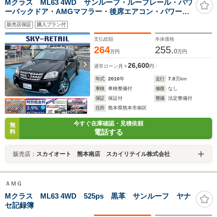
Mクラス ML63 4WD サンルーフ・ルーフレール・パワ
ーバックドア・AMGマフラー・後席エアコン・パワーシ
ート・パドルシフト・Wエアコン・シートヒーター・ナ
販売店保証
購入プラン付
ビ・バックカメラ・ETC・ハーマンカードンスピーカー
支払総額
本体価格
264
255.
0
万円
万円
26,600
通常ローン
月々
円
年式
2010
年
走行
7.0
万km
車検
車検整備付
修復
なし
保証
保証付
整備
法定整備付
住所
熊本県熊本市南区
今すぐ在庫確認・見積依頼
無
電話する
料
販売店：
スカイオート 熊本南店 スカイリテイル株式会社
ＡＭＧ
Mクラス ML63 4WD 525ps 黒革 サンルーフ ヤナ
セ記録簿