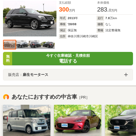
支払総額
本体価格
300
283.
0
万円
万円
年式
2013
年
走行
7.8
万km
車検
'28/08
修復
なし
保証
保証無
整備
法定整備無
住所
神奈川県川崎市川崎区
今すぐ在庫確認・見積依頼
無
電話する
料
販売店：
麻生モータース
あなたにおすすめの中古車
［PR］