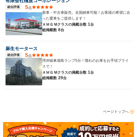
有限会社樋渡コーポレーション
5
総合評価
点
新車・中古車販売。全国納車可能！お客様の希望に合
った愛車をご提供します！
1
ＡＭＧ Mクラスの
掲載台数
台
8
総掲載数
台
麻生モータース
5
総合評価
点
湾岸線東扇島ランプ5分！憧れのお車をお手頃プライ
スで！
1
ＡＭＧ Mクラスの
掲載台数
台
29
総掲載数
台
ページトップへ