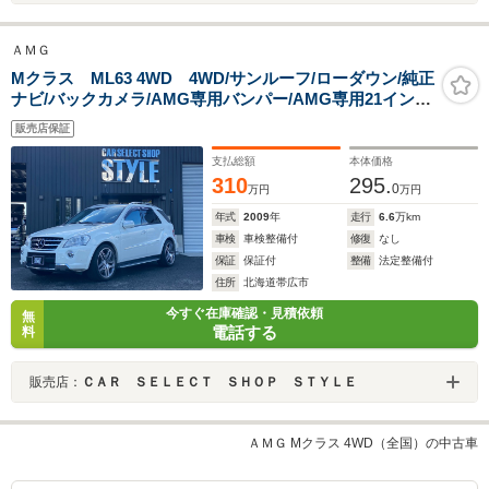
ＡＭＧ
Mクラス ML63 4WD 4WD/サンルーフ/ローダウン/純正
ナビ/バックカメラ/AMG専用バンパー/AMG専用21インチ
AW/AMG専用シート/AMG専用マフラー/シルバールーフ
販売店保証
レール/パワーバックドア
支払総額
本体価格
310
295.
0
万円
万円
年式
2009
年
走行
6.6
万km
車検
車検整備付
修復
なし
保証
保証付
整備
法定整備付
住所
北海道帯広市
今すぐ在庫確認・見積依頼
無
電話する
料
販売店：
ＣＡＲ ＳＥＬＥＣＴ ＳＨＯＰ ＳＴＹＬＥ
ＡＭＧ Mクラス 4WD（全国）の中古車