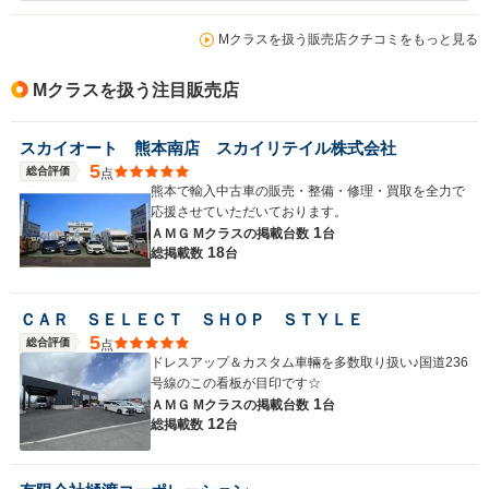
Mクラスを扱う販売店クチコミをもっと見る
Mクラスを扱う注目販売店
スカイオート 熊本南店 スカイリテイル株式会社
5
総合評価
点
熊本で輸入中古車の販売・整備・修理・買取を全力で
応援させていただいております。
1
ＡＭＧ Mクラスの
掲載台数
台
18
総掲載数
台
ＣＡＲ ＳＥＬＥＣＴ ＳＨＯＰ ＳＴＹＬＥ
5
総合評価
点
ドレスアップ＆カスタム車輛を多数取り扱い♪国道236
号線のこの看板が目印です☆
1
ＡＭＧ Mクラスの
掲載台数
台
12
総掲載数
台