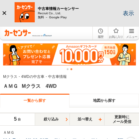
中古車情報カーセンサー
表示
Recruit Co., Ltd.
無料 － Google Play
履歴
お気に入り
メニュー
Mクラス・4WDの中古車・中古車情報
ＡＭＧ Mクラス 4WD
一覧から探す
地図から探す
更新時に
5
絞り込み
並べ替え
台
メール受信
ＡＭＧ