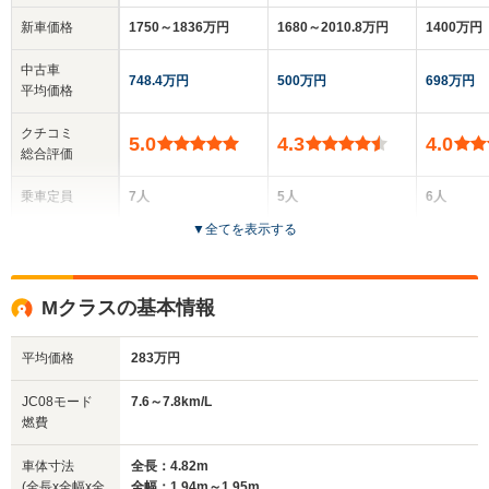
新車価格
1750～1836万円
1680～2010.8万円
1400万円
中古車
748.4万円
500万円
698万円
平均価格
クチコミ
5.0
4.3
4.0
総合評価
乗車定員
7人
5人
6人
▼
全てを表示する
ドア数
5ドア
5ドア
5ドア
全高
全高
全
Mクラスの基本情報
1.85m
1.42m～1.44m
1.
平均価格
283万円
全幅
全幅
全
JC08モード
7.6～7.8km/L
サイズ
1.98m
1.88m
1.
燃費
全長
全長
(全長x全幅x全高)
5.15m
4.98m～5m
4.
車体寸法
全長：4.82m
(全長x全幅x全
全幅：1.94m～1.95m