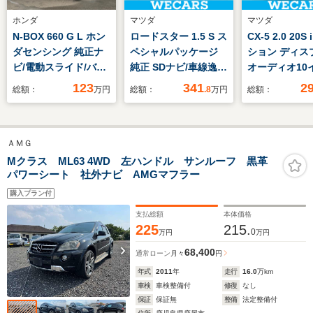
ホンダ
マツダ
マツダ
N-BOX 660 G L ホン
ロードスター 1.5 S ス
CX-5 2.0 20S
ダセンシング 純正ナ
ペシャルパッケージ
ション ディス
ビ/電動スライド/バッ
純正 SDナビ/車線逸脱
オーディオ10
クモニター
防止支援システム/ヘ
アイアクティ
123
341
2
総額：
万円
総額：
.8
万円
総額：
ッドランプ
(マツダ)/全方
LED/ETC/EBD付ABS/
ー/車線逸脱防
横滑り防止装置/エア
システム/電動
ＡＭＧ
バッグ 運転席/エアバ
ドア/ヘッドラ
ッグ 助手席/エアバッ
LED/Bluetoo
Mクラス ML63 4WD 左ハンドル サンルーフ 黒革
パワーシート 社外ナビ AMGマフラー
グ サイド
続/ETC
購入プラン付
支払総額
本体価格
225
215.
0
万円
万円
68,400
通常ローン
月々
円
年式
2011
年
走行
16.0
万km
車検
車検整備付
修復
なし
保証
保証無
整備
法定整備付