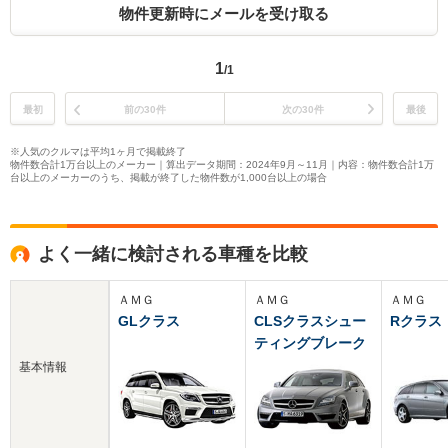
物件更新時にメールを受け取る
1
/1
最初
前の30件
次の30件
最後
※人気のクルマは平均1ヶ月で掲載終了
物件数合計1万台以上のメーカー｜算出データ期間：2024年9月～11月｜内容：物件数合計1万
台以上のメーカーのうち、掲載が終了した物件数が1,000台以上の場合
よく一緒に検討される車種を比較
ＡＭＧ
ＡＭＧ
ＡＭＧ
GLクラス
CLSクラスシュー
Rクラス
ティングブレーク
基本情報