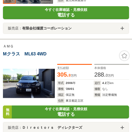
住所
鹿児島県鹿屋市
今すぐ在庫確認・見積依頼
電話する
販売店：
有限会社樋渡コーポレーション
ＡＭＧ
Mクラス ML63 4WD
支払総額
本体価格
305.
288.
9
0
万円
万円
年式
2006
年
走行
4.2
万km
車検
'28/01
修復
なし
保証
保証無
整備
法定整備無
住所
東京都足立区
今すぐ在庫確認・見積依頼
無
電話する
料
販売店：
Ｄｉｒｅｃｔｏｒｓ ディレクターズ