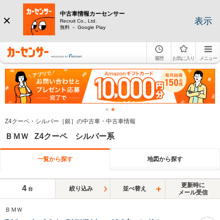
中古車情報カーセンサー
表示
Recruit Co., Ltd.
無料 － Google Play
履歴
お気に入り
メニュー
Z4クーペ・シルバー［銀］の中古車・中古車情報
ＢＭＷ Z4クーペ シルバー系
一覧から探す
地図から探す
更新時に
4
絞り込み
並べ替え
台
メール受信
ＢＭＷ