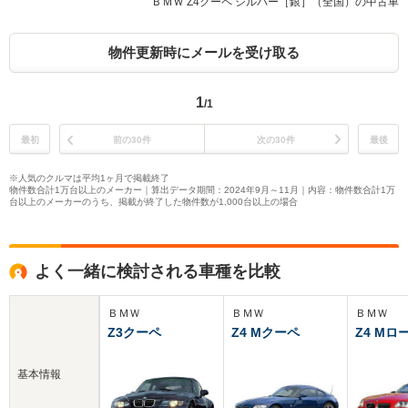
ＢＭＷ Z4クーペ シルバー［銀］（全国）の中古車
物件更新時にメールを受け取る
1
/1
最初
前の30件
次の30件
最後
※人気のクルマは平均1ヶ月で掲載終了
物件数合計1万台以上のメーカー｜算出データ期間：2024年9月～11月｜内容：物件数合計1万
台以上のメーカーのうち、掲載が終了した物件数が1,000台以上の場合
よく一緒に検討される車種を比較
ＢＭＷ
ＢＭＷ
ＢＭＷ
Z3クーペ
Z4 Mクーペ
Z4 M
基本情報