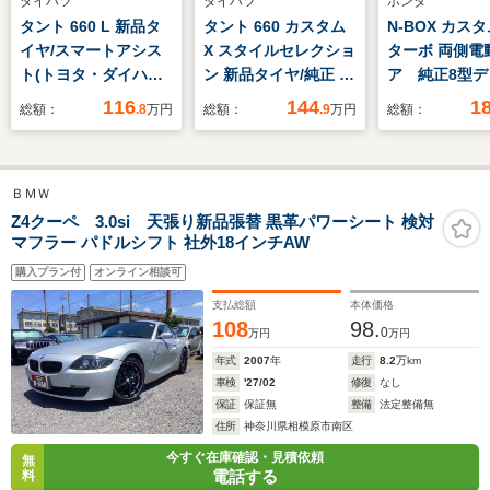
ダイハツ
ダイハツ
ホンダ
タント 660 L 新品タ
タント 660 カスタム
N-BOX カスタ
イヤ/スマートアシス
X スタイルセレクショ
ターボ 両側電
ト(トヨタ・ダイハツ)/
ン 新品タイヤ/純正 9
ア 純正8型デ
車線逸脱防止支援シス
インチ SDナビ/衝突安
レイオーディ
116
144
1
総額：
.8
万円
総額：
.9
万円
総額：
テム/ヘッドランプ
全装置/両側電動スラ
クカメラ 衝
LED/EBD付ABS/横滑
イドドア/シートヒー
置 レーダー
り防止装置/アイドリ
ター 前席/車線逸脱防
ズ 禁煙車 
ＢＭＷ
ングストップ/禁煙車/
止支援システム/ヘッ
ザーシート 
衝突安全ボディ
ドランプ
ーター 前後
Z4クーペ 3.0si 天張り新品張替 黒革パワーシート 検対
マフラー パドルシフト 社外18インチAW
LED/Bluetooth接
機能付きデジ
続/ETC
ナーミラー 
購入プラン付
オンライン相談可
ンサー
支払総額
本体価格
108
98.
0
万円
万円
年式
2007
年
走行
8.2
万km
車検
'27/02
修復
なし
保証
保証無
整備
法定整備無
住所
神奈川県相模原市南区
今すぐ在庫確認・見積依頼
無
電話する
料