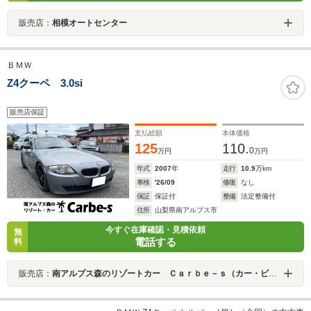
販売店：
相模オートセンター
ＢＭＷ
Z4クーペ 3.0si
販売店保証
支払総額
本体価格
125
110.
0
万円
万円
年式
2007
年
走行
10.9
万km
車検
'26/09
修復
なし
保証
保証付
整備
法定整備付
住所
山梨県南アルプス市
今すぐ在庫確認・見積依頼
無
電話する
料
販売店：
南アルプス森のリゾートカー Ｃａｒｂｅ－ｓ（カー・ビーズ）