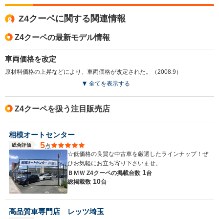
Z4クーペに関する関連情報
Z4クーペの最新モデル情報
車両価格を改定
原材料価格の上昇などにより、車両価格が改定された。（2008.9）
全てを表示する
Z4クーペを扱う注目販売店
相模オートセンター
5
総合評価
点
☆低価格の良質な中古車を厳選したラインナップ！ぜ
ひお気軽にお立ち寄り下さいませ。
1
ＢＭＷ Z4クーペの
掲載台数
台
10
総掲載数
台
高品質車専門店 レッツ埼玉