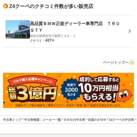
Z4クーペのクチコミ件数が多い販売店
高品質ＢＭＷ正規ディーラー車専門店 ＴＲＵ
ＳＴＹ
神奈川県厚木市下荻野１４０－１
427
クチコミ：
件
ページトップへ
中古車トップ
中古車検索：メーカー一覧
ＢＭＷの中古車
全国のＢＭＷ
Z4クーペの中古車