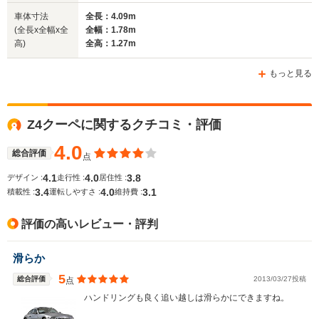
車体寸法
全長：4.09m
(全長x全幅x全
全幅：1.78m
高)
全高：1.27m
ホイールベース
ホイールベース
ホイー
-m
-m
もっと見る
Z4クーペに関するクチコミ・評価
WLTCモード
-
-
-
燃費
4.0
総合評価
点
4.1
4.0
3.8
デザイン :
走行性 :
居住性 :
3.4
4.0
3.1
積載性 :
運転しやすさ :
維持費 :
排気量
2793～2979cc
3245cc
3245cc
評価の高いレビュー・評判
駆動方式
FR
FR
FR
滑らか
5
総合評価
2013/03/27投稿
点
ハンドリングも良く追い越しは滑らかにできますね。