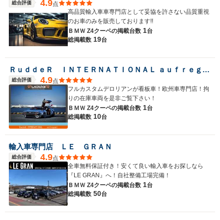
4.9
総合評価
点
高品質輸入車車専門店として妥協を許さない品質重視
のお車のみを販売しております!!
1
ＢＭＷ Z4クーペの
掲載台数
台
19
総掲載数
台
ＲｕｄｄｅＲ ＩＮＴＥＲＮＡＴＩＯＮＡＬ ａｕｆｒｅｇｅｎｄ
4.9
総合評価
点
フルカスタムデロリアンが看板車！欧州車専門店！拘
りの在庫車両を是非ご覧下さい！
1
ＢＭＷ Z4クーペの
掲載台数
台
10
総掲載数
台
輸入車専門店 ＬＥ ＧＲＡＮ
4.9
総合評価
点
全車無料保証付き！安くて良い輸入車をお探しなら
『LE GRAN』へ！自社整備工場完備！
1
ＢＭＷ Z4クーペの
掲載台数
台
50
総掲載数
台