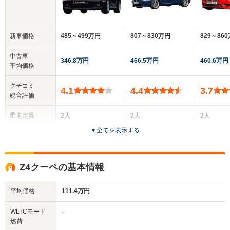
新車価格
485～499万円
807～830万円
829～86
中古車
346.8万円
466.5万円
460.6万円
平均価格
クチコミ
4.1
4.4
3.7
総合評価
乗車定員
2人
2人
2人
▼
全てを表示する
ドア数
3ドア
3ドア
2ドア
全高
全高
全
Z4クーペの基本情報
1.31m
1.29m
1
平均価格
111.4万円
全幅
全幅
全
WLTCモード
-
サイズ
1.74m
1.78m
1.
燃費
全長
全長
(全長x全幅x全高)
4.04m
4.11m
4.