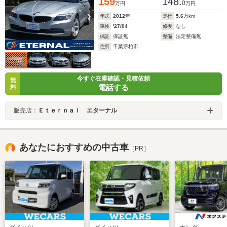
159
148.
0
万円
万円
年式
2012
年
走行
5.6
万km
車検
'27/04
修復
なし
保証
保証無
整備
法定整備無
住所
千葉県柏市
今すぐ在庫確認・見積依頼
無
電話する
料
販売店：
Ｅｔｅｒｎａｌ エターナル
あなたにおすすめの中古車
［PR］