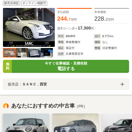
プアシスト エマージェンシーブレーキシステム リア
販売店保証
オンライン相談可
クロストラフィックアラート レザーシート シートヒ
ーター バックカメラ
支払総額
本体価格
244.
228.
7
2
万円
万円
17,300
通常ローン
月々
円
年式
2015
年
走行
2.7
万km
車検
車検整備付
修復
なし
保証
保証付
整備
法定整備付
住所
兵庫県西宮市
今すぐ在庫確認・見積依頼
無
電話する
料
販売店：
ＳＡＮＣ．西宮
あなたにおすすめの中古車
［PR］