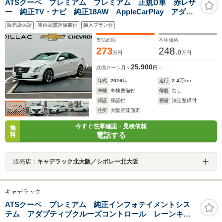
ATSクーペ プレミアム プレミアム 正規D車 赤レザ
ー 純正TV・ナビ 純正18AW AppleCarPlay アダプ
ティブクルーズ ヘッドアップディスプレイ シートヒ
販売店保証
車両品質評価書付
購入プラン付
ーター マグネティックライド BOSEサウンド
支払総額
本体価格
273
248.
0
万円
万円
25,900
残価ローン
月々
円
年式
2016
年
走行
2.4
万km
車検
車検整備付
修復
なし
保証
保証付
整備
法定整備付
住所
大阪府箕面市
今すぐ在庫確認・見積依頼
無
電話する
料
販売店：
キャデラック北大阪／シボレー北大阪
キャデラック
ATSクーペ プレミアム 純正インフォテイメントシス
テム アダプティブクルーズコントロール レーンキー