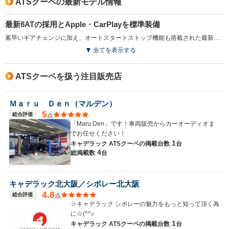
ATSクーペの最新モデル情報
最新8ATの採用とApple・CarPlayを標準装備
素早いギアチェンジに加え、オートスタートストップ機能も搭載された最新式の8速ATが搭載された。また、車内の画面でiPhoneの対応アプリを直接表示できる、Apple・CarPlayが標準装備された。Siriにより電話、音楽、メッセージなどのiPhone機能を操作することができる（2016.1）
排気量
3564～6156cc
1998～3564cc
3564～36
全てを表示する
駆動方式
FR
FR
FF、4WD
ATSクーペを扱う注目販売店
Ｍａｒｕ Ｄｅｎ（マルデン）
5
総合評価
点
「Maru Den」です！車両販売からカーオーディオま
でお任せください！
1
キャデラック ATSクーペの
掲載台数
台
4
総掲載数
台
キャデラック北大阪／シボレー北大阪
4.8
総合評価
点
☆キャデラック シボレーの魅力をもっと知って頂く為
に☆(^^♪
1
キャデラック ATSクーペの
掲載台数
台