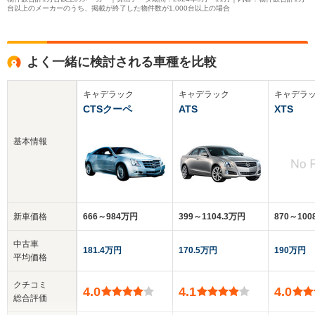
台以上のメーカーのうち、掲載が終了した物件数が1,000台以上の場合
よく一緒に検討される車種を比較
キャデラック
キャデラック
キャデラ
CTSクーペ
ATS
XTS
基本情報
新車価格
666～984万円
399～1104.3万円
870～10
中古車
181.4万円
170.5万円
190万円
平均価格
クチコミ
4.0
4.1
4.0
総合評価