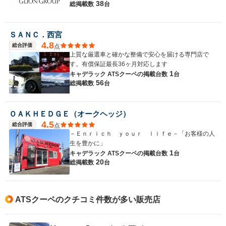
38
総掲載数
台
ＳＡＮＣ．西宮
4.8
総合評価
点
上質な厳選車と確かな整備で安心を届ける専門店で
す。有償保証最長36ヶ月対応します
1
キャデラック ATSクーペの
掲載台数
台
56
総掲載数
台
ＯＡＫＨＥＤＧＥ（オークヘッジ）
4.5
総合評価
点
－Ｅｎｒｉｃｈ ｙｏｕｒ ｌｉｆｅ－「お客様の人
生を豊かに」
1
キャデラック ATSクーペの
掲載台数
台
20
総掲載数
台
ATSクーペのクチコミ件数が多い販売店