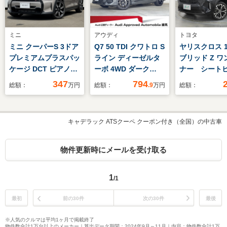
ミニ
アウディ
トヨタ
ミニ クーパーS 3ドア
Q7 50 TDI クワトロ S
ヤリスクロス 1
プレミアムプラスパッ
ライン ディーゼルタ
ブリッド Z ワ
ケージ DCT ピアノブ
ーボ 4WD ダーク
ナー シート
ラックエクステリア
Audi rings & ブラッ
ー ミュージ
347
794
総額：
万円
総額：
.9
万円
総額：
タッチパネルナビ リ
クスタイリング オー
イヤー接続可
ヤカメラ 18インチAW
ルホイールステアリン
カメラ 衝突
黒半革シート シート
グ マトリクスLEDヘ
システム ETC
キャデラック ATSクーペ クーポン付き（全国）の中古車
ヒーター アクティブ
ッドライト レザーシ
ヘッドランプ
クルコン Dアシスト
ートパッケージ サン
リングストッ
ワイヤレスチャージ
ブラインド プライバ
物件更新時にメールを受け取る
Bluetooth ETC2.0 前
シーガラス 認定中古
後コーナーセンサー
車
1
/1
禁煙車
最初
前の30件
次の30件
最後
※人気のクルマは平均1ヶ月で掲載終了
物件数合計1万台以上のメーカー｜算出データ期間：2024年9月～11月｜内容：物件数合計1万