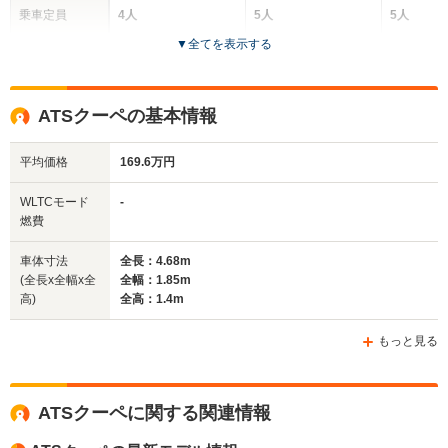
乗車定員
4人
5人
5人
▼
全てを表示する
ドア数
2ドア
4ドア
4ドア
全高
全高
全
ATSクーペの基本情報
1.42m
1.42m
1.
平均価格
169.6万円
全幅
全幅
全
WLTCモード
-
サイズ
1.9m
1.81m～1.9m
1.
燃費
全長
全長
(全長x全幅x全高)
4.8m
4.68m～4.7m
5.
車体寸法
全長：4.68m
(全長x全幅x全
全幅：1.85m
高)
全高：1.4m
ホイールベース
ホイールベース
ホイー
-m
-m
もっと見る
ATSクーペに関する関連情報
WLTCモード
-
-
-
燃費