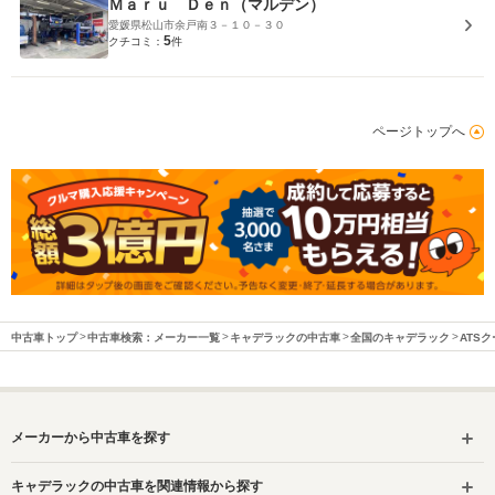
Ｍａｒｕ Ｄｅｎ（マルデン）
愛媛県松山市余戸南３－１０－３０
5
クチコミ：
件
ページトップへ
中古車トップ
中古車検索：メーカー一覧
キャデラックの中古車
全国のキャデラック
ATS
メーカーから中古車を探す
キャデラックの中古車を関連情報から探す