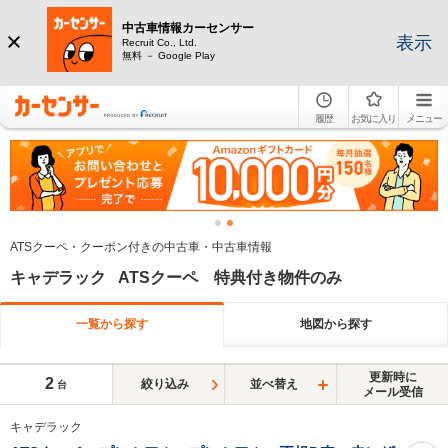
中古車情報カーセンサー
表示
Recruit Co., Ltd.
無料 － Google Play
履歴
お気に入り
メニュー
ATSクーペ・クーポン付きの中古車・中古車情報
キャデラック ATSクーペ 特典付き物件のみ
一覧から探す
地図から探す
更新時に
2
絞り込み
並べ替え
台
メール受信
キャデラック