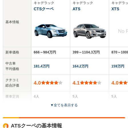
キャデラック
キャデラック
キャデラ
CTSクーペ
ATS
XTS
基本情報
新車価格
666～984万円
399～1104.3万円
870～10
中古車
181.4万円
164.2万円
159万円
平均価格
クチコミ
4.0
4.1
4.0
総合評価
乗車定員
4人
5人
5人
▼
全てを表示する
ドア数
2ドア
4ドア
4ドア
全高
全高
全
ATSクーペの基本情報
1.42m
1.42m
1.