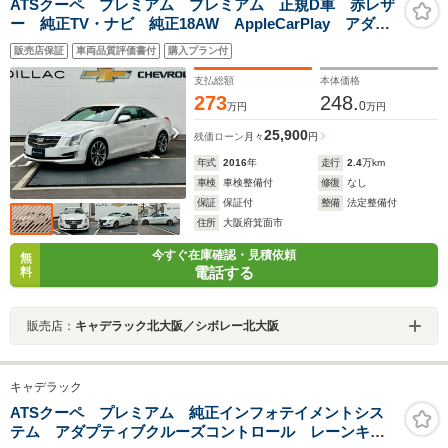
ATSクーペ プレミアム プレミアム 正規D車 赤レザ
ー 純正TV・ナビ 純正18AW AppleCarPlay アダプ
ティブクルーズ ヘッドアップディスプレイ シートヒ
販売店保証
車両品質評価書付
購入プラン付
ーター マグネティックライド BOSEサウンド
支払総額
本体価格
273
248.
0
万円
万円
25,900
残価ローン
月々
円
年式
2016
年
走行
2.4
万km
車検
車検整備付
修復
なし
保証
保証付
整備
法定整備付
住所
大阪府箕面市
今すぐ在庫確認・見積依頼
無
電話する
料
販売店：
キャデラック北大阪／シボレー北大阪
キャデラック
ATSクーペ プレミアム 純正インフォテイメントシス
テム アダプティブクルーズコントロール レーンキー