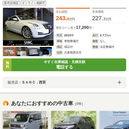
プアシスト エマージェンシーブレーキシステム リア
販売店保証
オンライン相談可
クロストラフィックアラート レザーシート シートヒ
ーター バックカメラ
支払総額
本体価格
243.
227.
8
3
万円
万円
17,200
通常ローン
月々
円
年式
2015
年
走行
2.7
万km
車検
車検整備付
修復
なし
保証
保証付
整備
法定整備付
住所
兵庫県西宮市
今すぐ在庫確認・見積依頼
無
電話する
料
販売店：
ＳＡＮＣ．西宮
あなたにおすすめの中古車
［PR］