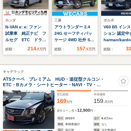
ホンダ
三菱
ボルボ
N-VAN e: e: ファン
アウトランダー 2.4
V60 B5 イン
試乗車 純正ナビ フ
24G セーフティパッ
ション 認定
ルセグ ETC ドラレ
ケージ 4WD 社外 SD
harman/kar
コ 運転席シートヒー
ナビ/イーアシスト(ミ
ンテリセーフ
214
157
3
総額：
.9
万円
総額：
.9
万円
総額：
ター
ツビシ)/車線逸脱防止
害軽減ブレー
支援システム/ヘッド
ロットアシス
ランプ
ダークルーズ
キャデラック
LED/Bluetooth接
バックドア 
続/ETC/EBD付ABS/横
シートヒータ
ATSクーペ プレミアム HUD・追従型クルコン・
ETC・Bカメラ・シートヒーター・NAVI・TV・
滑り防止装置/アイド
チレーション
Bluetoothオーディオ・レザーシート・正規輸入車
リングストップ/バッ
ージ機能付き
支払総額
本体価格
クモニター
169
159.
0
万円
万円
12,900
通常ローン
月々
円
年式
2015
年
走行
8.4
万km
車検
車検整備付
修復
なし
保証
保証無
整備
法定整備付