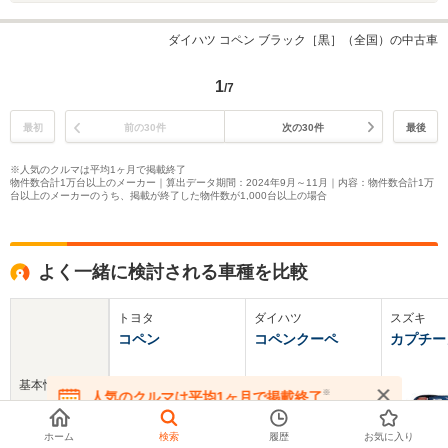
ダイハツ コペン ブラック［黒］（全国）の中古車
1
/7
最初
前の30件
次の30件
最後
※人気のクルマは平均1ヶ月で掲載終了
物件数合計1万台以上のメーカー｜算出データ期間：2024年9月～11月｜内容：物件数合計1万
台以上のメーカーのうち、掲載が終了した物件数が1,000台以上の場合
よく一緒に検討される車種を比較
トヨタ
ダイハツ
スズキ
コペン
コペンクーペ
カプチー
基本情報
※
人気のクルマは平均1ヶ月で掲載終了
在庫が無くなる前にお問い合わせください
ホーム
検索
履歴
お気に入り