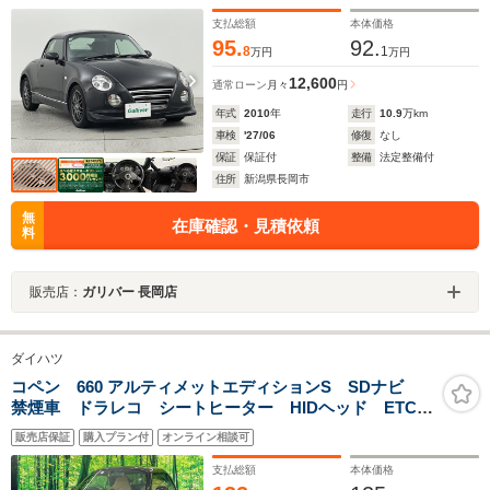
シートヒーター
支払総額
本体価格
95.
92.
8
1
万円
万円
12,600
通常ローン
月々
円
年式
2010
年
走行
10.9
万km
車検
'27/06
修復
なし
保証
保証付
整備
法定整備付
住所
新潟県長岡市
無
在庫確認・見積依頼
料
販売店：
ガリバー 長岡店
ダイハツ
コペン 660 アルティメットエディションS SDナビ
禁煙車 ドラレコ シートヒーター HIDヘッド ETC
純正15インチアルミ Bluetooth CD DVD再生 フル
販売店保証
購入プラン付
オンライン相談可
セグ
支払総額
本体価格