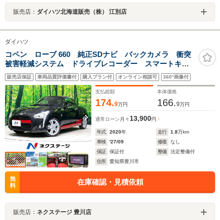
販売店：
ダイハツ北海道販売（株） 江別店
ダイハツ
コペン ローブ 660 純正SDナビ バックカメラ 衝突
被害軽減システム ドライブレコーダー スマートキ
ー LEDヘッド 純正16インチアルミホイール オー
販売店保証
車両品質評価書付
購入プラン付
オンライン相談可
360°画像付
トライト オートエアコン Bluetooth CD DVD再生
支払総額
本体価格
174.
166.
9
9
万円
万円
13,900
通常ローン
月々
円
年式
2020
年
走行
1.8
万km
車検
'27/09
修復
なし
保証
保証付
整備
法定整備付
住所
愛知県豊川市
無
在庫確認・見積依頼
料
販売店：
ネクステージ 豊川店