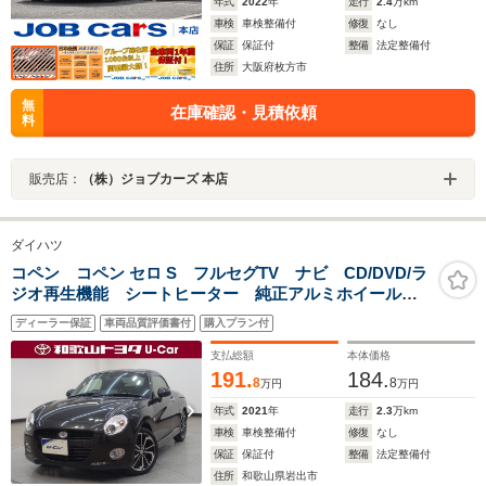
年式
2022
年
走行
2.4
万km
車検
車検整備付
修復
なし
保証
保証付
整備
法定整備付
住所
大阪府枚方市
無
在庫確認・見積依頼
料
販売店：
（株）ジョブカーズ 本店
ダイハツ
コペン コペン セロ S フルセグTV ナビ CD/DVD/ラ
ジオ再生機能 シートヒーター 純正アルミホイール
オートエアコン LEDヘッドライト スマートキー パ
ディーラー保証
車両品質評価書付
購入プラン付
ワーウィンドウ
支払総額
本体価格
191.
184.
8
8
万円
万円
年式
2021
年
走行
2.3
万km
車検
車検整備付
修復
なし
保証
保証付
整備
法定整備付
住所
和歌山県岩出市