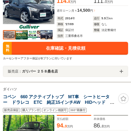
114.
111.
8
0
万円
万円
14,500
通常ローン
月々
円
年式
2014
年
走行
5.9
万km
車検
'27/09
修復
なし
保証
保証付
整備
法定整備付
住所
三重県桑名市
無
在庫確認・見積依頼
料
カーセンサーアフター保証がBプランに付いています
販売店：
ガリバー ２５８桑名店
ダイハツ
コペン 660 アクティブトップ MT車 シートヒータ
ー ドラレコ ETC 純正15インチAW HIDヘッド 禁
煙車 盗難防止システム 運転席/助手席エアバッグ パ
販売店保証
購入プラン付
オンライン相談可
360°画像付
ワーステアリング パワーウィンドウ
支払総額
本体価格
94.
86.
9
8
万円
万円