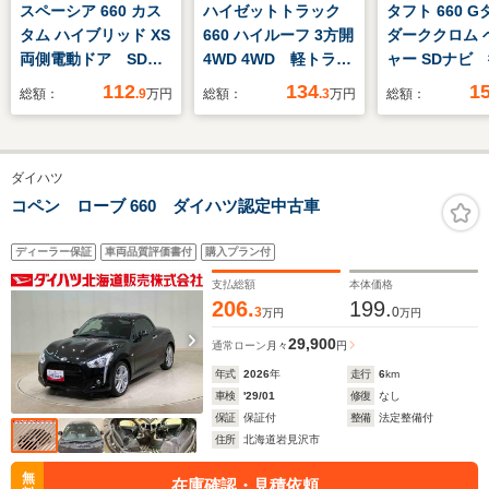
スペーシア 660 カス
ハイゼットトラック
タフト 660 
タム ハイブリッド XS
660 ハイルーフ 3方開
ダーククロム 
両側電動ドア SDナ
4WD 4WD 軽トラッ
ャー SDナビ
ビ 全周囲カメラ 衝
ク CVT 衝突被害軽
害軽減システ
112
134
1
総額：
.9
万円
総額：
.3
万円
総額：
突被害軽減システム
減システム クリアラ
ダークルーズ
禁煙車 シートヒータ
ンスソナー アイドリ
車 ドラレコ
ー ドラレコ コーナ
ングストップ ESC
ーセンサー 
ダイハツ
ーセンサー スマート
エアコン パワーウィ
キー LEDヘ
キー LEDヘッド
ンドウ 運転席エアバ
正15インチ
コペン ローブ 660 ダイハツ認定中古車
ETC 純正15インチ
ッグ
オートハイビ
アルミ 車線逸脱警
線逸脱警報 
ディーラー保証
車両品質評価書付
購入プラン付
報 オートライト
イト オート
支払総額
本体価格
206.
199.
3
0
万円
万円
29,900
通常ローン
月々
円
年式
2026
年
走行
6
km
車検
'29/01
修復
なし
保証
保証付
整備
法定整備付
住所
北海道岩見沢市
無
在庫確認・見積依頼