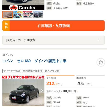
保証
保証付
整備
法定整備付
住所
大阪府枚方市
無
在庫確認・見積依頼
料
販売店：
カーチス枚方
ダイハツ
コペン セロ 660 ダイハツ認定中古車
ディーラー保証
車両品質評価書付
購入プラン付
支払総額
本体価格
212.
205.
3
0
万円
万円
30,900
通常ローン
月々
円
年式
2026
年
走行
20
km
車検
'29/01
修復
なし