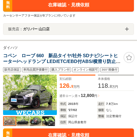
無
在庫確認・見積依頼
料
カーセンサーアフター保証がBプランに付いています
販売店：
ガリバー 山口店
ダイハツ
コペン ローブ 660 新品タイヤ/社外 SDナビ/シートヒ
ーター/ヘッドランプ LED/ETC/EBD付ABS/横滑り防止装
置/フルセグTV/エアバッグ 運転席/エアバッグ 助手席
販売店保証
車両品質評価書付
購入プラン付
オンライン相談可
360°画像付
支払総額
本体価格
126.
118.
9
8
万円
万円
12,800
通常ローン
月々
円
年式
2015
年
走行
7.9
万km
車検
'27/02
修復
なし
保証
保証付
整備
法定整備付
住所
岡山県倉敷市
無
在庫確認・見積依頼