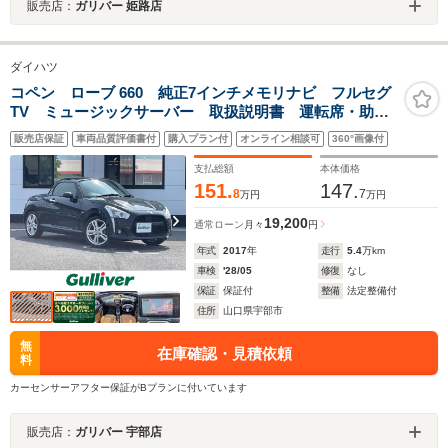
販売店：
ガリバー 姫路店
ダイハツ
コペン ローブ 660 純正7インチメモリナビ フルセグ
TV ミュージックサーバー 取扱説明書 運転席・助手
席シートヒーター スマートキー 純正16インチアルミ
販売店保証
車両品質評価書付
購入プラン付
オンライン相談可
360°画像付
ホイール LEDヘッドライト LEDフォグランプ
支払総額
本体価格
151.
147.
8
7
万円
万円
19,200
通常ローン
月々
円
年式
2017
年
走行
5.4
万km
車検
'28/05
修復
なし
保証
保証付
整備
法定整備付
住所
山口県宇部市
無
在庫確認・見積依頼
料
カーセンサーアフター保証がBプランに付いています
販売店：
ガリバー 宇部店