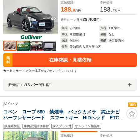
支払総額
本体価格
188.
183.
8
7
万円
万円
29,400
通常ローン
月々
円
年式
2023
年
走行
1.0
万km
車検
車検整備付
修復
なし
保証
保証付
整備
法定整備付
住所
愛知県名古屋市守山区
無
在庫確認・見積依頼
料
カーセンサーアフター保証がBプランに付いています
販売店：
ガリバー 守山店
ダイハツ
NEW
コペン ローブ 660 禁煙車 バックカメラ 純正ナビ
ハーフレザーシート スマートキー HIDヘッド ETC
純正16インチアルミ オートライト オートエアコン
販売店保証
車両品質評価書付
購入プラン付
オンライン相談可
Bluetooth フルセグ アイドリングストップ
支払総額
本体価格