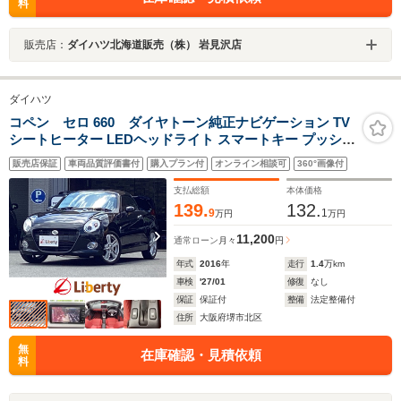
料
販売店：
ダイハツ北海道販売（株） 岩見沢店
ダイハツ
コペン セロ 660 ダイヤトーン純正ナビゲーション TV
シートヒーター LEDヘッドライト スマートキー プッシュ
スタート 革巻きステアリング 純正アルミホイール 電動オ
販売店保証
車両品質評価書付
購入プラン付
オンライン相談可
360°画像付
ープン オートエアコン ステアリングスイッチ シー
トヒーター
支払総額
本体価格
139.
132.
9
1
万円
万円
11,200
通常ローン
月々
円
年式
2016
年
走行
1.4
万km
車検
'27/01
修復
なし
保証
保証付
整備
法定整備付
住所
大阪府堺市北区
無
在庫確認・見積依頼
料