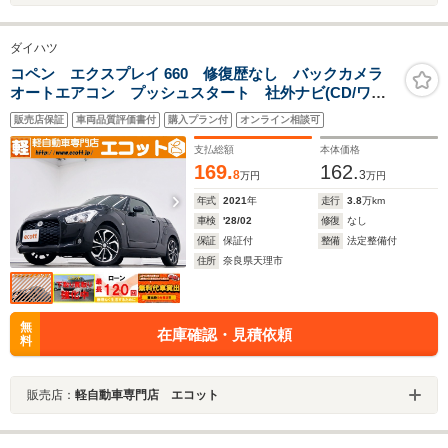
ダイハツ
コペン エクスプレイ 660 修復歴なし バックカメラ
オートエアコン プッシュスタート 社外ナビ(CD/ワン
セグ) チルトステアリング 純正アルミホイール MT(5
販売店保証
車両品質評価書付
購入プラン付
オンライン相談可
速) LEDヘッドライト シートヒーター(運転席+助手
席) ABS
支払総額
本体価格
169.
162.
8
3
万円
万円
年式
2021
年
走行
3.8
万km
車検
'28/02
修復
なし
保証
保証付
整備
法定整備付
住所
奈良県天理市
無
在庫確認・見積依頼
料
販売店：
軽自動車専門店 エコット