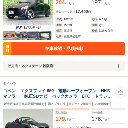
204.
197.
9
0
万円
万円
17,400
通常ローン
月々
円
年式
2024
年
走行
0.9
万km
車検
'27/09
修復
なし
保証
保証付
整備
法定整備付
住所
三重県松阪市
無
在庫確認・見積依頼
料
販売店：
ネクステージ 松阪店
ダイハツ
コペン エクスプレイ 660 電動ルーフオープン HKS
マフラー 純正SDナビ バックカメラ ETC ドラレ
コ 全席シートヒーター オートライト アイドリング
販売店保証
車両品質評価書付
購入プラン付
オンライン相談可
360°画像付
ストップ LEDヘッドライト 社外16インチアルミホイ
ール スマートキー
支払総額
本体価格
179.
176.
8
4
万円
万円
21,800