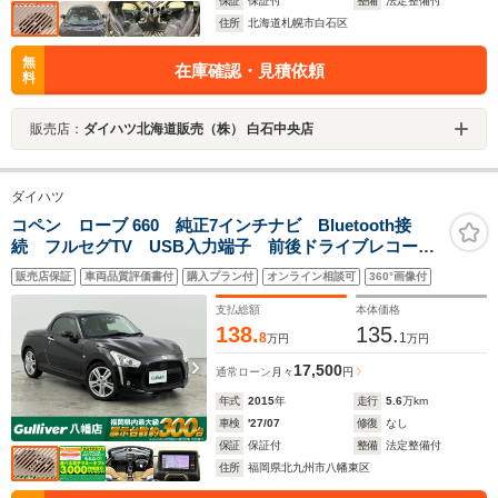
保証
保証付
整備
法定整備付
住所
北海道札幌市白石区
無
在庫確認・見積依頼
料
販売店：
ダイハツ北海道販売（株） 白石中央店
ダイハツ
コペン ローブ 660 純正7インチナビ Bluetooth接
続 フルセグTV USB入力端子 前後ドライブレコーダ
ー ETC シートヒーター オープンカー 純正フロア
販売店保証
車両品質評価書付
購入プラン付
オンライン相談可
360°画像付
マット 純正LEDヘッドライト 純正アルミホイール
支払総額
本体価格
138.
135.
8
1
万円
万円
17,500
通常ローン
月々
円
年式
2015
年
走行
5.6
万km
車検
'27/07
修復
なし
保証
保証付
整備
法定整備付
住所
福岡県北九州市八幡東区