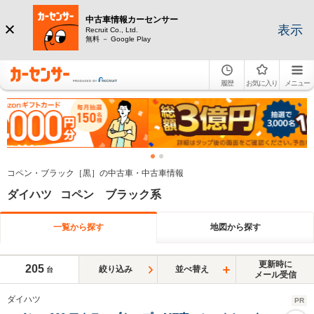
中古車情報カーセンサー
表示
Recruit Co., Ltd.
無料 － Google Play
履歴
お気に入り
メニュー
コペン・ブラック［黒］の中古車・中古車情報
ダイハツ コペン ブラック系
一覧から探す
地図から探す
更新時に
205
絞り込み
並べ替え
台
メール受信
ダイハツ
PR