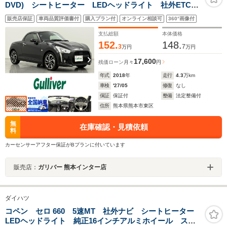
DVD) シートヒーター LEDヘッドライト 社外ETC
純正16インチAW 純正フロアマット アイドリングスト
販売店保証
車両品質評価書付
購入プラン付
オンライン相談可
360°画像付
ップ 電動格納ミラー フォグライト スマートキー
支払総額
本体価格
152.
148.
3
7
万円
万円
17,600
残価ローン
月々
円
年式
2018
年
走行
4.3
万km
車検
'27/05
修復
なし
保証
保証付
整備
法定整備付
住所
熊本県熊本市東区
無
在庫確認・見積依頼
料
カーセンサーアフター保証がBプランに付いています
販売店：
ガリバー 熊本インター店
ダイハツ
コペン セロ 660 5速MT 社外ナビ シートヒーター
LEDヘッドライト 純正16インチアルミホイール ステ