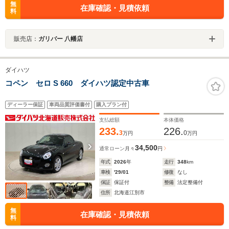
無
在庫確認・見積依頼
料
販売店：
ガリバー 八幡店
ダイハツ
コペン セロ S 660 ダイハツ認定中古車
ディーラー保証
車両品質評価書付
購入プラン付
支払総額
本体価格
233.
226.
3
0
万円
万円
34,500
通常ローン
月々
円
年式
2026
年
走行
348
km
車検
'29/01
修復
なし
保証
保証付
整備
法定整備付
住所
北海道江別市
無
在庫確認・見積依頼
料