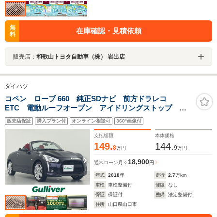
無
在庫確認・見積依頼
料
販売店：
和歌山トヨタ自動車（株） 岩出店
ダイハツ
コペン ローブ 660 純正SDナビ 前方ドラレコ
ETC 電動ルーフオープン アイドリングストップ 横
滑り防止 純正LEDライト ハーフレザーシート 全席
販売店保証
購入プラン付
オンライン相談可
360°画像付
シートヒーター 純正16インチAW 純正フロアマット
スマートキー
支払総額
本体価格
149.
144.
8
9
万円
万円
18,900
通常ローン
月々
円
年式
2018
年
走行
2.7
万km
車検
車検整備付
修復
なし
保証
保証付
整備
法定整備付
住所
山口県山口市