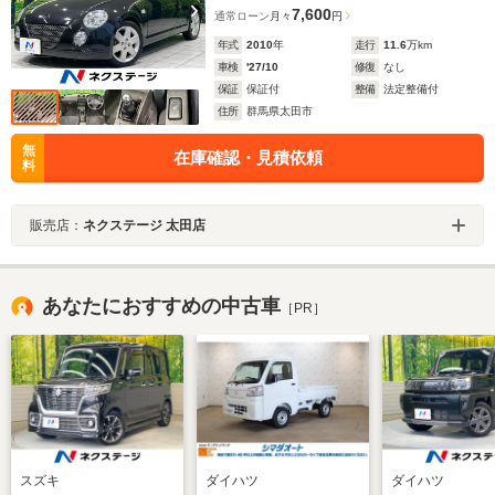
7,600
通常ローン
月々
円
年式
2010
年
走行
11.6
万km
車検
'27/10
修復
なし
保証
保証付
整備
法定整備付
住所
群馬県太田市
無
在庫確認・見積依頼
料
販売店：
ネクステージ 太田店
あなたにおすすめの中古車
［PR］
スズキ
ダイハツ
ダイハツ