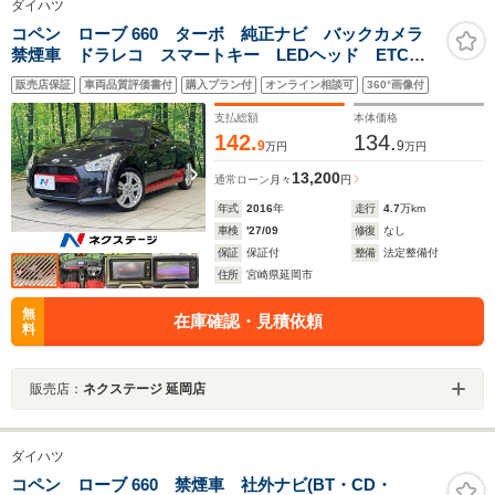
ダイハツ
コペン ローブ 660 ターボ 純正ナビ バックカメラ
禁煙車 ドラレコ スマートキー LEDヘッド ETC
純正16インチアルミ オートエアコン CD フルセグ
販売店保証
車両品質評価書付
購入プラン付
オンライン相談可
360°画像付
支払総額
本体価格
142.
134.
9
9
万円
万円
13,200
通常ローン
月々
円
年式
2016
年
走行
4.7
万km
車検
'27/09
修復
なし
保証
保証付
整備
法定整備付
住所
宮崎県延岡市
無
在庫確認・見積依頼
料
販売店：
ネクステージ 延岡店
ダイハツ
コペン ローブ 660 禁煙車 社外ナビ(BT・CD・