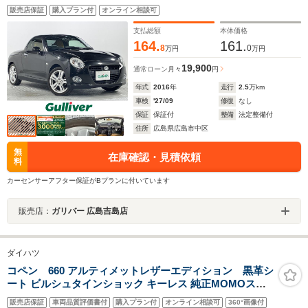
アリングスイッチ スマートキー ETC ドライブレコ
販売店保証
購入プラン付
オンライン相談可
ーダー フォグランプ DVD ワンセグ 横滑り防止
支払総額
本体価格
164.
161.
8
0
万円
万円
19,900
通常ローン
月々
円
年式
2016
年
走行
2.5
万km
車検
'27/09
修復
なし
保証
保証付
整備
法定整備付
住所
広島県広島市中区
無
在庫確認・見積依頼
料
カーセンサーアフター保証がBプランに付いています
販売店：
ガリバー 広島吉島店
ダイハツ
コペン 660 アルティメットレザーエディション 黒革シ
ート ビルシュタインショック キーレス 純正MOMOステ
アリング ETC HIDヘッドライト BSSアルミ リアウイング
販売店保証
車両品質評価書付
購入プラン付
オンライン相談可
360°画像付