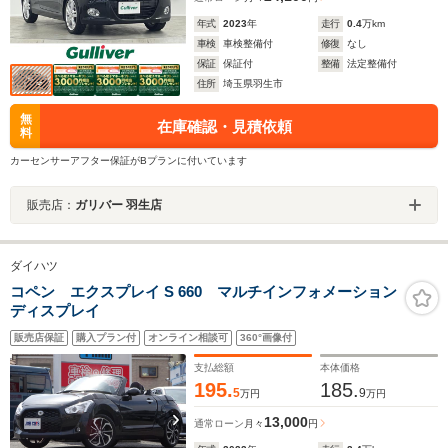
年式
2023
年
走行
0.4
万km
車検
車検整備付
修復
なし
保証
保証付
整備
法定整備付
住所
埼玉県羽生市
無
在庫確認・見積依頼
料
カーセンサーアフター保証がBプランに付いています
販売店：
ガリバー 羽生店
ダイハツ
コペン エクスプレイ S 660 マルチインフォメーション
ディスプレイ
販売店保証
購入プラン付
オンライン相談可
360°画像付
支払総額
本体価格
195.
185.
5
9
万円
万円
13,000
通常ローン
月々
円