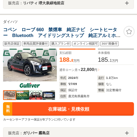
販売店：
リバティ 堺大泉緑地前店
ダイハツ
コペン ローブ 660 禁煙車 純正ナビ シートヒータ
ー Bluetooth アイドリングストップ 純正アルミホイ
ール フルセグTV LEDヘッドライト スマートキー
販売店保証
車両品質評価書付
購入プラン付
オンライン相談可
360°画像付
純正フロアマット USB入力端子 DVD再生 ターボ
支払総額
本体価格
188.
185.
8
1
万円
万円
22,800
通常ローン
月々
円
年式
2024
年
走行
1.3
万km
車検
'27/09
修復
なし
保証
保証付
整備
法定整備付
住所
鹿児島県霧島市
無
在庫確認・見積依頼
料
カーセンサーアフター保証がBプランに付いています
販売店：
ガリバー 霧島店