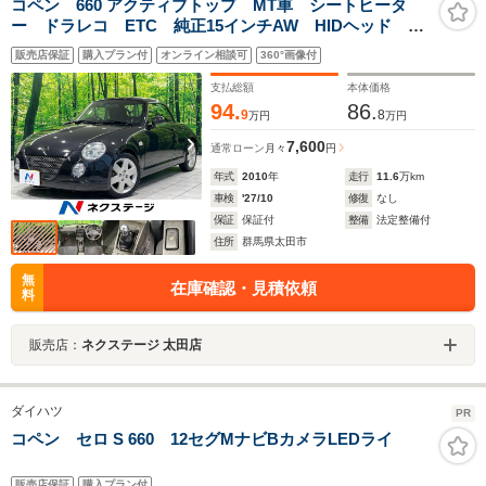
コペン 660 アクティブトップ MT車 シートヒータ
ー ドラレコ ETC 純正15インチAW HIDヘッド 禁
煙車 盗難防止システム 運転席/助手席エアバッグ パ
販売店保証
購入プラン付
オンライン相談可
360°画像付
ワーステアリング パワーウィンドウ
支払総額
本体価格
94.
86.
9
8
万円
万円
7,600
通常ローン
月々
円
年式
2010
年
走行
11.6
万km
車検
'27/10
修復
なし
保証
保証付
整備
法定整備付
住所
群馬県太田市
無
在庫確認・見積依頼
料
販売店：
ネクステージ 太田店
ダイハツ
PR
コペン セロ S 660 12セグMナビBカメラLEDライ
販売店保証
購入プラン付