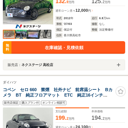
132.
125.
9
2
万円
万円
12,000
通常ローン
月々
円
年式
2012
年
走行
6.8
万km
車検
'27/03
修復
なし
保証
保証付
整備
法定整備付
住所
香川県高松市
無
在庫確認・見積依頼
料
販売店：
ネクステージ 高松店
ダイハツ
コペン セロ 660 禁煙 社外ナビ 前席温シート Bカ
メラ BT 純正フロアマット ETC 純正16インチ
AW LEDヘッドライト オートライト CD/DVD対応
販売店保証
購入プラン付
オンライン相談可
MTモード付 スマートキー ワンオーナー
支払総額
本体価格
199.
194.
2
2
万円
万円
24,100
通常ローン
月々
円