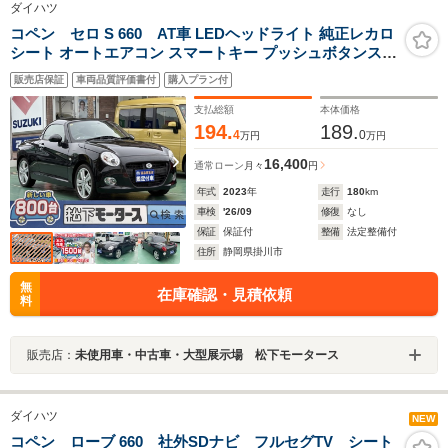
ダイハツ
コペン セロ S 660 AT車 LEDヘッドライト 純正レカロ
シート オートエアコン スマートキー プッシュボタンスタ
ート 純正アルミホイール
販売店保証
車両品質評価書付
購入プラン付
支払総額
本体価格
194.
189.
4
0
万円
万円
16,400
通常ローン
月々
円
年式
2023
年
走行
180
km
車検
'26/09
修復
なし
保証
保証付
整備
法定整備付
住所
静岡県掛川市
無
在庫確認・見積依頼
料
販売店：
未使用車・中古車・大型展示場 松下モータース
ダイハツ
NEW
コペン ローブ 660 社外SDナビ フルセグTV シート