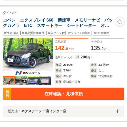
ダイハツ
コペン エクスプレイ 660 禁煙車 メモリーナビ バッ
クカメラ ETC スマートキー シートヒーター オー
トエアコン LEDヘッド フロントフォグ Bluetooth
販売店保証
車両品質評価書付
購入プラン付
オンライン相談可
360°画像付
フルセグTV ステアリングスイッチ アイドリングスト
ップ
支払総額
本体価格
142.
135.
9
2
万円
万円
13,200
通常ローン
月々
円
年式
2016
年
走行
3.8
万km
車検
'27/04
修復
なし
保証
保証付
整備
法定整備付
住所
愛知県一宮市
無
在庫確認・見積依頼
料
販売店：
ネクステージ 一宮インター店