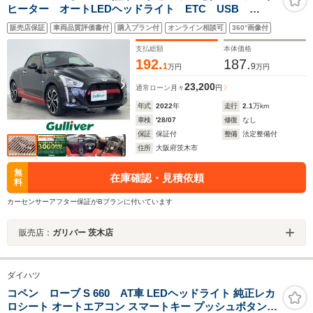
ヒーター オートLEDヘッドライト ETC USB
Bluetooth 純正アルミホイール スマートキー プッシ
販売店保証
車両品質評価書付
購入プラン付
オンライン相談可
360°画像付
ュスタート ハードトップオープン 革巻きステアリン
グ ステアリングスイッチ
支払総額
本体価格
192.
187.
1
9
万円
万円
23,200
通常ローン
月々
円
年式
2022
年
走行
2.1
万km
車検
'28/07
修復
なし
保証
保証付
整備
法定整備付
住所
大阪府茨木市
無
在庫確認・見積依頼
料
カーセンサーアフター保証がBプランに付いています
販売店：
ガリバー 茨木店
ダイハツ
コペン ローブ S 660 AT車 LEDヘッドライト 純正レカ
ロシート オートエアコン スマートキー プッシュボタンス