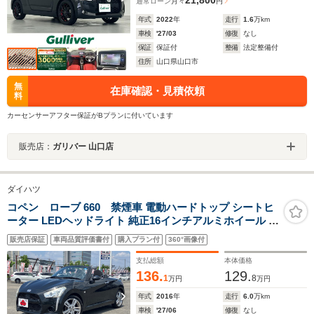
通常ローン
月々
円
年式
2022
年
走行
1.6
万km
車検
'27/03
修復
なし
保証
保証付
整備
法定整備付
住所
山口県山口市
無
在庫確認・見積依頼
料
カーセンサーアフター保証がBプランに付いています
販売店：
ガリバー 山口店
ダイハツ
コペン ローブ 660 禁煙車 電動ハードトップ シートヒ
ーター LEDヘッドライト 純正16インチアルミホイール エ
コアイドル
販売店保証
車両品質評価書付
購入プラン付
360°画像付
支払総額
本体価格
136.
129.
1
8
万円
万円
年式
2016
年
走行
6.0
万km
車検
'27/06
修復
なし