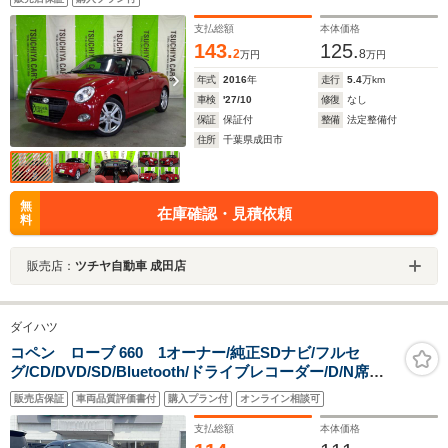
支払総額
本体価格
143.
125.
2
8
万円
万円
年式
2016
年
走行
5.4
万km
車検
'27/10
修復
なし
保証
保証付
整備
法定整備付
住所
千葉県成田市
無
在庫確認・見積依頼
料
販売店：
ツチヤ自動車 成田店
ダイハツ
コペン ローブ 660 1オーナー/純正SDナビ/フルセ
グ/CD/DVD/SD/Bluetooth/ドライブレコーダー/D/N席シ
ートヒーター/165/65R16インチ純正AW/電動オープン/プ
販売店保証
車両品質評価書付
購入プラン付
オンライン相談可
ッシュスタート/スマートキー/スペアキー/純正フロアマッ
ト
支払総額
本体価格