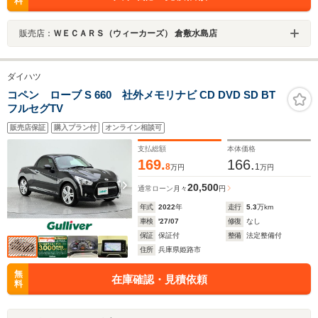
料
販売店：
ＷＥＣＡＲＳ（ウィーカーズ） 倉敷水島店
ダイハツ
コペン ローブ S 660 社外メモリナビ CD DVD SD BT
フルセグTV
販売店保証
購入プラン付
オンライン相談可
支払総額
本体価格
169.
166.
8
1
万円
万円
20,500
通常ローン
月々
円
年式
2022
年
走行
5.3
万km
車検
'27/07
修復
なし
保証
保証付
整備
法定整備付
住所
兵庫県姫路市
無
在庫確認・見積依頼
料