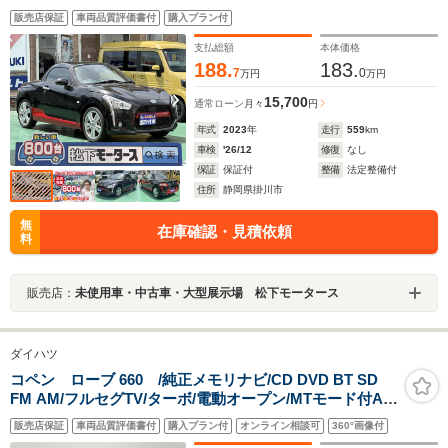
タート 純正アルミホイール
販売店保証
車両品質評価書付
購入プラン付
支払総額
本体価格
188.
183.
7
0
万円
万円
15,700
通常ローン
月々
円
年式
2023
年
走行
559
km
車検
'26/12
修復
なし
保証
保証付
整備
法定整備付
住所
静岡県掛川市
無
在庫確認・見積依頼
料
販売店：
未使用車・中古車・大型展示場 松下モータース
ダイハツ
コペン ローブ 660 /純正メモリナビ/CD DVD BT SD
FM AM/フルセグTV/ターボ/電動オープン/MTモード付AT/
シートヒーター/LEDオートライト/純正フォグライト/スマ
販売店保証
車両品質評価書付
購入プラン付
オンライン相談可
360°画像付
ートキー/純正フロアマット/純正16インチAW