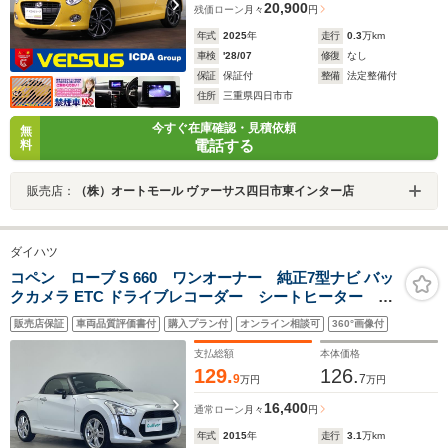
20,900
残価ローン
月々
円
年式
2025
年
走行
0.3
万km
車検
'28/07
修復
なし
保証
保証付
整備
法定整備付
住所
三重県四日市市
今すぐ在庫確認・見積依頼
無
電話する
料
販売店：
（株）オートモール ヴァーサス四日市東インター店
ダイハツ
コペン ローブ S 660 ワンオーナー 純正7型ナビ バッ
クカメラ ETC ドライブレコーダー シートヒーター
CD/DVD再生機能 Bluetooth アイドリングストップ
販売店保証
車両品質評価書付
購入プラン付
オンライン相談可
360°画像付
純正16インチAW 横滑り防止装置 オートエアコン ス
マートキー
支払総額
本体価格
129.
126.
9
7
万円
万円
16,400
通常ローン
月々
円
年式
2015
年
走行
3.1
万km