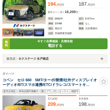
194.
187.
9
0
万円
万円
16,200
通常ローン
月々
円
年式
2022
年
走行
0.5
万km
車検
'27/08
修復
なし
保証
保証付
整備
法定整備付
住所
茨城県東茨城郡
今すぐ在庫確認・見積依頼
無
電話する
料
販売店：
ネクステージ 水戸南店
ダイハツ
コペン セロ 660 5MT/ターボ/禁煙/社外ディスプレイオ
ーディオ/BT/スマホ連携/ETC/ドラレコ/スマートキ
ー/LEDヘッドライト/パーキングセンサー/シートヒータ
販売店保証
車両品質評価書付
購入プラン付
オンライン相談可
ー/純正16AW/コンバーチブルトップ
支払総額
本体価格
209.
198.
9
9
万円
万円