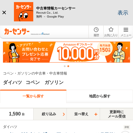
中古車情報カーセンサー
表示
Recruit Co., Ltd.
無料 － Google Play
履歴
お気に入り
メニュー
コペン・ガソリンの中古車・中古車情報
ダイハツ コペン ガソリン
一覧から探す
地図から探す
更新時に
1,590
絞り込み
並べ替え
台
メール受信
ダイハツ
PR