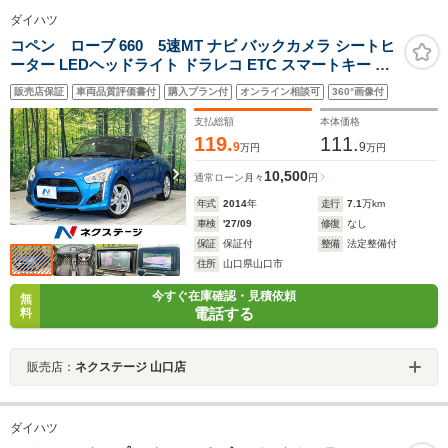
ダイハツ
コペン ローブ 660 5速MT ナビ バックカメラ シートヒ
ーター LEDヘッドライト ドラレコ ETC スマートキー 純
正16インチAW オートエアコン Bluetooth
販売店保証
車両品質評価書付
購入プラン付
オンライン相談可
360°画像付
支払総額
本体価格
119.
111.
9
9
万円
万円
10,500
通常ローン
月々
円
年式
2014
年
走行
7.1
万km
車検
'27/09
修復
なし
保証
保証付
整備
法定整備付
住所
山口県山口市
今すぐ在庫確認・見積依頼
無
電話する
料
販売店：
ネクステージ 山口店
ダイハツ