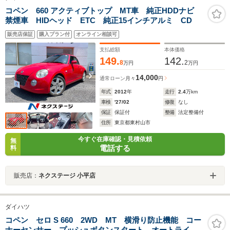
コペン 660 アクティブトップ MT車 純正HDDナビ
禁煙車 HIDヘッド ETC 純正15インチアルミ CD
販売店保証
購入プラン付
オンライン相談可
支払総額
本体価格
149.
142.
8
2
万円
万円
14,000
通常ローン
月々
円
年式
2012
年
走行
2.4
万km
車検
'27/02
修復
なし
保証
保証付
整備
法定整備付
住所
東京都東村山市
今すぐ在庫確認・見積依頼
無
電話する
料
販売店：
ネクステージ 小平店
ダイハツ
コペン セロ S 660 2WD MT 横滑り防止機能 コー
ナーセンサー プッシュボタンスタート オートライ