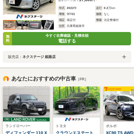
通常ローン
月々
円
年式
2022
年
走行
0.2
万km
車検
'27/11
修復
なし
保証
保証付
整備
法定整備付
住所
兵庫県姫路市
今すぐ在庫確認・見積依頼
無
電話する
料
販売店：
ネクステージ 姫路店
あなたにおすすめの中古車
［PR］
ランドローバー
トヨタ
ボルボ
ディフェンダー 110 X
クラウンエステート
XC90 T5 AW