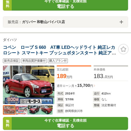
今すぐ在庫確認・見積依頼
無
電話する
料
販売店：
ガリバー 和歌山バイパス店
ダイハツ
コペン ローブ S 660 AT車 LEDヘッドライト 純正レカ
ロシート スマートキー プッシュボタンスタート 純正アル
ミホイール オートエアコン
販売店保証
車両品質評価書付
購入プラン付
支払総額
本体価格
189
183.
0
万円
万円
15,700
通常ローン
月々
円
年式
2024
年
走行
412
km
車検
'27/06
修復
なし
保証
保証付
整備
法定整備付
住所
静岡県掛川市
今すぐ在庫確認・見積依頼
無
電話する
料