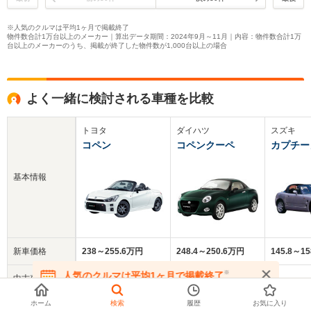
※人気のクルマは平均1ヶ月で掲載終了
物件数合計1万台以上のメーカー｜算出データ期間：2024年9月～11月｜内容：物件数合計1万
台以上のメーカーのうち、掲載が終了した物件数が1,000台以上の場合
よく一緒に検討される車種を比較
トヨタ
ダイハツ
スズキ
コペン
コペンクーペ
カプチー
基本情報
新車価格
238～255.6万円
248.4～250.6万円
145.8～1
※
人気のクルマは平均1ヶ月で掲載終了
中古車
210.8万円
252.8万円
130.4万円
在庫が無くなる前にお問い合わせください
平均価格
ホーム
検索
履歴
お気に入り