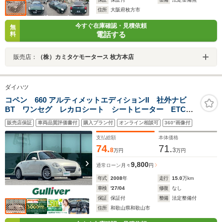
住所
大阪府枚方市
今すぐ在庫確認・見積依頼
無
電話する
料
販売店：
（株）カミタケモータース 枚方本店
ダイハツ
コペン 660 アルティメットエディションII 社外ナビ
BT ワンセグ レカロシート シートヒーター ETC
アクティブトップ ワイヤレス充電スマートフォンホル
販売店保証
車両品質評価書付
購入プラン付
オンライン相談可
360°画像付
ダー GPSレーダー探知機 パワーステアリング パワ
ーウィンドウ 純正フロアマット
支払総額
本体価格
74.
71.
8
3
万円
万円
9,800
通常ローン
月々
円
年式
2008
年
走行
15.0
万km
車検
'27/04
修復
なし
保証
保証付
整備
法定整備付
住所
和歌山県和歌山市