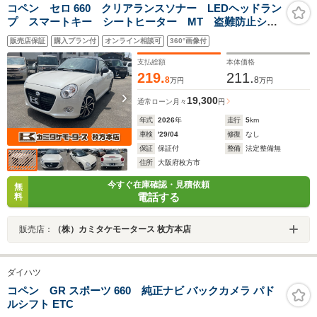
コペン セロ 660 クリアランスソナー LEDヘッドラン
プ スマートキー シートヒーター MT 盗難防止シス
テム ABS ESC アルミホイール 衝突安全ボディ
販売店保証
購入プラン付
オンライン相談可
360°画像付
エアコン パワーステアリング パワーウィンドウ
支払総額
本体価格
219.
211.
8
8
万円
万円
19,300
通常ローン
月々
円
年式
2026
年
走行
5
km
車検
'29/04
修復
なし
保証
保証付
整備
法定整備無
住所
大阪府枚方市
今すぐ在庫確認・見積依頼
無
電話する
料
販売店：
（株）カミタケモータース 枚方本店
ダイハツ
コペン GR スポーツ 660 純正ナビ バックカメラ パド
ルシフト ETC