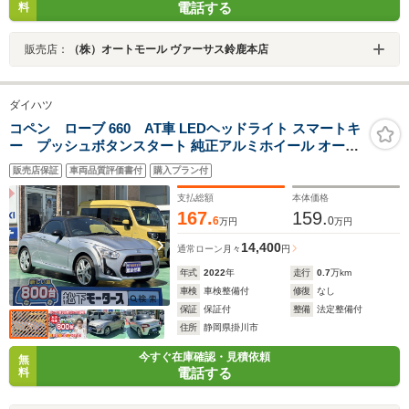
電話する
料
販売店：
（株）オートモール ヴァーサス鈴鹿本店
ダイハツ
コペン ローブ 660 AT車 LEDヘッドライト スマートキ
ー プッシュボタンスタート 純正アルミホイール オート
エアコン アイドリングストップ オーディオレス
販売店保証
車両品質評価書付
購入プラン付
支払総額
本体価格
167.
159.
6
0
万円
万円
14,400
通常ローン
月々
円
年式
2022
年
走行
0.7
万km
車検
車検整備付
修復
なし
保証
保証付
整備
法定整備付
住所
静岡県掛川市
今すぐ在庫確認・見積依頼
無
電話する
料