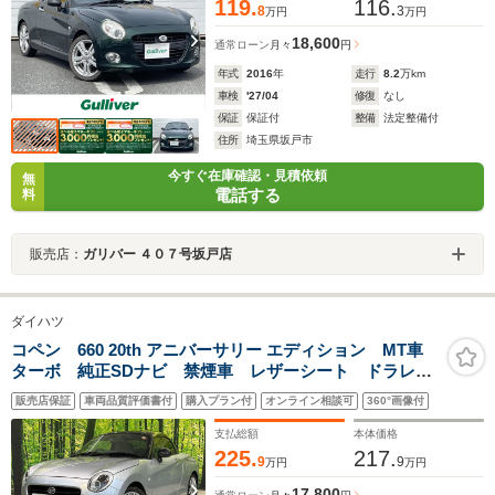
119.
116.
8
3
万円
万円
18,600
通常ローン
月々
円
年式
2016
年
走行
8.2
万km
車検
'27/04
修復
なし
保証
保証付
整備
法定整備付
住所
埼玉県坂戸市
今すぐ在庫確認・見積依頼
無
電話する
料
販売店：
ガリバー ４０７号坂戸店
ダイハツ
コペン 660 20th アニバーサリー エディション MT車
ターボ 純正SDナビ 禁煙車 レザーシート ドラレ
コ スマートキー LEDヘッド ETC オートライト
販売店保証
車両品質評価書付
購入プラン付
オンライン相談可
360°画像付
オートエアコン Bluetooth CD DVD再生 フルセグ
支払総額
本体価格
225.
217.
9
9
万円
万円
17,800