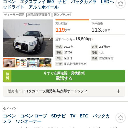
コペン エクスプレイ 660 ナビ バックカメラ LEDヘ
ッドライト アルミホイール
ディーラー保証
車両品質評価書付
購入プラン付
支払総額
本体価格
119
113.
0
万円
万円
15,500
通常ローン
月々
円
年式
2016
年
走行
2.5
万km
車検
'27/06
修復
なし
保証
保証付
整備
法定整備付
住所
鹿児島県鹿児島市
今すぐ在庫確認・見積依頼
無
電話する
料
販売店：
トヨタカローラ鹿児島 与次郎オートシティ
ダイハツ
コペン コペン ローブ SDナビ TV ETC バックカ
メラ ワンオーナー