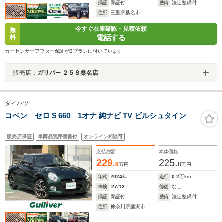
保証
保証付
整備
法定整備付
住所
三重県桑名市
今すぐ在庫確認・見積依頼
無
電話する
料
カーセンサーアフター保証がBプランに付いています
販売店：
ガリバー ２５８桑名店
ダイハツ
コペン セロ S 660 1オナ 純ナビ TV ビルシュタイン
販売店保証
車両品質評価書付
オンライン相談可
支払総額
本体価格
229.
225.
8
8
万円
万円
年式
2024
年
走行
0.2
万km
車検
'27/12
修復
なし
保証
保証付
整備
法定整備付
住所
神奈川県藤沢市