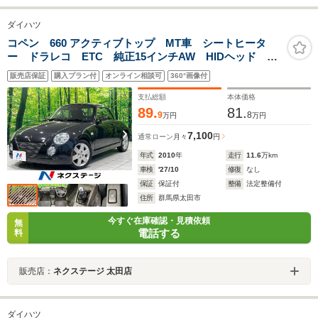
ダイハツ
コペン 660 アクティブトップ MT車 シートヒータ
ー ドラレコ ETC 純正15インチAW HIDヘッド 禁
煙車 盗難防止システム 運転席/助手席エアバッグ パ
販売店保証
購入プラン付
オンライン相談可
360°画像付
ワーステアリング パワーウィンドウ
支払総額
本体価格
89.
81.
9
8
万円
万円
7,100
通常ローン
月々
円
年式
2010
年
走行
11.6
万km
車検
'27/10
修復
なし
保証
保証付
整備
法定整備付
住所
群馬県太田市
今すぐ在庫確認・見積依頼
無
電話する
料
販売店：
ネクステージ 太田店
ダイハツ