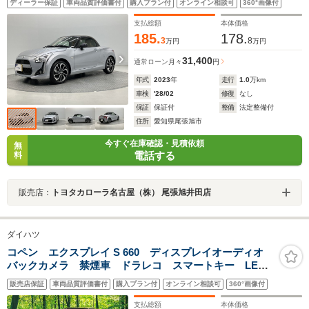
ディーラー保証
車両品質評価書付
購入プラン付
オンライン相談可
360°画像付
支払総額
本体価格
185.
178.
3
8
万円
万円
31,400
通常ローン
月々
円
年式
2023
年
走行
1.0
万km
車検
'28/02
修復
なし
保証
保証付
整備
法定整備付
住所
愛知県尾張旭市
今すぐ在庫確認・見積依頼
無
電話する
料
販売店：
トヨタカローラ名古屋（株） 尾張旭井田店
ダイハツ
コペン エクスプレイ S 660 ディスプレイオーディオ
バックカメラ 禁煙車 ドラレコ スマートキー LED
ヘッド ETC RECAROシート 純正16インチアルミ
販売店保証
車両品質評価書付
購入プラン付
オンライン相談可
360°画像付
オートライト オートエアコン パドルシフト LEDフ
ォグ
支払総額
本体価格