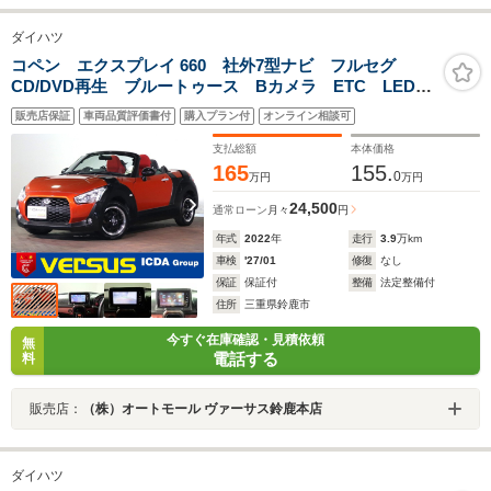
ダイハツ
コペン エクスプレイ 660 社外7型ナビ フルセグ
CD/DVD再生 ブルートゥース Bカメラ ETC LEDオ
ートライト インテリキー シートヒーター 電動オー
販売店保証
車両品質評価書付
購入プラン付
オンライン相談可
プン ターボ車 社外14AW 禁煙車
支払総額
本体価格
165
155.
0
万円
万円
24,500
通常ローン
月々
円
年式
2022
年
走行
3.9
万km
車検
'27/01
修復
なし
保証
保証付
整備
法定整備付
住所
三重県鈴鹿市
今すぐ在庫確認・見積依頼
無
電話する
料
販売店：
（株）オートモール ヴァーサス鈴鹿本店
ダイハツ