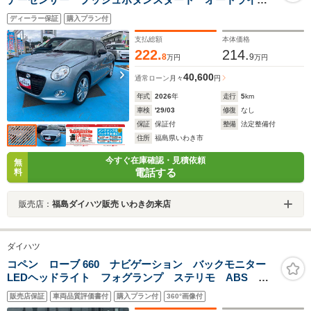
ト フォグランプ LEDヘッドライト キーフリー 運
ディーラー保証
購入プラン付
転席・助手席エアバック ABS シートヒーター
支払総額
本体価格
222.
214.
8
9
万円
万円
40,600
通常ローン
月々
円
年式
2026
年
走行
5
km
車検
'29/03
修復
なし
保証
保証付
整備
法定整備付
住所
福島県いわき市
今すぐ在庫確認・見積依頼
無
電話する
料
販売店：
福島ダイハツ販売 いわき勿来店
ダイハツ
コペン ローブ 660 ナビゲーション バックモニター
LEDヘッドライト フォグランプ ステリモ ABS ア
イドリングストップ MTモード ETC ドラレコ フル
販売店保証
車両品質評価書付
購入プラン付
360°画像付
セグTV Bluetooth USB DVD再生 シートヒータ