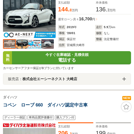
ー スマートキー 純正AW
支払総額
本体価格
144.
136.
8
3
万円
万円
16,700
通常ローン
月々
円
年式
2019
年
走行
5.9
万km
車検
'28/01
修復
なし
保証
保証付
整備
法定整備付
住所
宮城県大崎市
今すぐ在庫確認・見積依頼
無
電話する
料
カーセンサーアフター保証がBプランに付いています
販売店：
株式会社エーシーネクスト 大崎店
ダイハツ
NEW
コペン ローブ 660 ダイハツ認定中古車
ディーラー保証
車両品質評価書付
購入プラン付
支払総額
本体価格
206.
199.
3
0