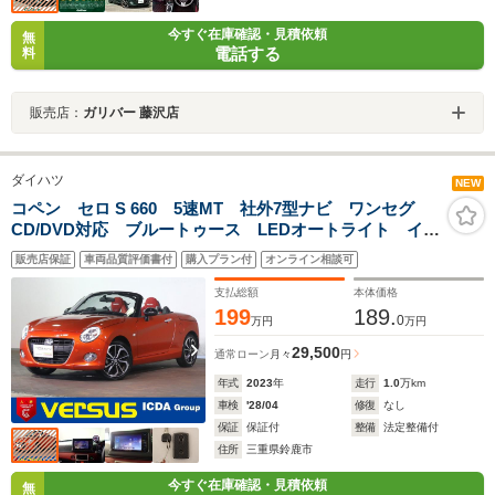
今すぐ在庫確認・見積依頼
無
電話する
料
販売店：
ガリバー 藤沢店
ダイハツ
NEW
コペン セロ S 660 5速MT 社外7型ナビ ワンセグ
CD/DVD対応 ブルートゥース LEDオートライト イン
テリキー シートヒーター 純正16AW レカロシート
販売店保証
車両品質評価書付
購入プラン付
オンライン相談可
自社買取車 禁煙車
支払総額
本体価格
199
189.
0
万円
万円
29,500
通常ローン
月々
円
年式
2023
年
走行
1.0
万km
車検
'28/04
修復
なし
保証
保証付
整備
法定整備付
住所
三重県鈴鹿市
今すぐ在庫確認・見積依頼
無