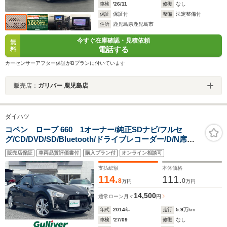
車検
'26/11
修復
なし
保証
保証付
整備
法定整備付
住所
鹿児島県鹿児島市
今すぐ在庫確認・見積依頼
無
電話する
料
カーセンサーアフター保証がBプランに付いています
販売店：
ガリバー 鹿児島店
ダイハツ
コペン ローブ 660 1オーナー/純正SDナビ/フルセ
グ/CD/DVD/SD/Bluetooth/ドライブレコーダー/D/N席シ
ートヒーター/165/65R16インチ純正AW/電動オープン/プ
販売店保証
車両品質評価書付
購入プラン付
オンライン相談可
ッシュスタート/スマートキー/スペアキー/純正フロアマッ
ト
支払総額
本体価格
114.
111.
8
0
万円
万円
14,500
通常ローン
月々
円
年式
2014
年
走行
5.9
万km
車検
'27/09
修復
なし