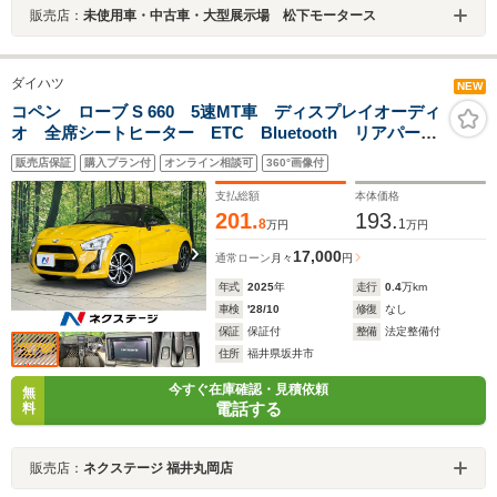
販売店：
未使用車・中古車・大型展示場 松下モータース
ダイハツ
NEW
コペン ローブ S 660 5速MT車 ディスプレイオーディ
オ 全席シートヒーター ETC Bluetooth リアパーキ
ングセンサー LEDランプ フロントフォグ オートラ
販売店保証
購入プラン付
オンライン相談可
360°画像付
イト オートエアコン スマートキー 横滑り防止装置
支払総額
本体価格
201.
193.
8
1
万円
万円
17,000
通常ローン
月々
円
年式
2025
年
走行
0.4
万km
車検
'28/10
修復
なし
保証
保証付
整備
法定整備付
住所
福井県坂井市
今すぐ在庫確認・見積依頼
無
電話する
料
販売店：
ネクステージ 福井丸岡店