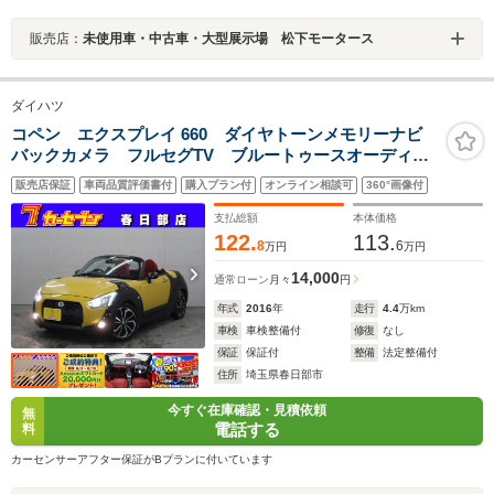
販売店：
未使用車・中古車・大型展示場 松下モータース
ダイハツ
コペン エクスプレイ 660 ダイヤトーンメモリーナビ
バックカメラ フルセグTV ブルートゥースオーディ
オ シートヒーター スマートキー 純正アルミホイー
販売店保証
車両品質評価書付
購入プラン付
オンライン相談可
360°画像付
ル ETC
支払総額
本体価格
122.
113.
8
6
万円
万円
14,000
通常ローン
月々
円
年式
2016
年
走行
4.4
万km
車検
車検整備付
修復
なし
保証
保証付
整備
法定整備付
住所
埼玉県春日部市
今すぐ在庫確認・見積依頼
無
電話する
料
カーセンサーアフター保証がBプランに付いています