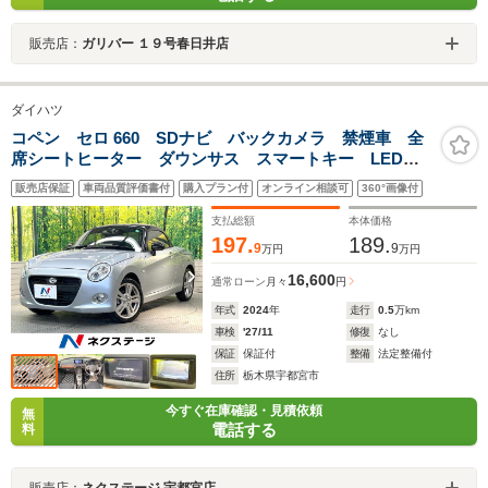
販売店：
ガリバー １９号春日井店
ダイハツ
コペン セロ 660 SDナビ バックカメラ 禁煙車 全
席シートヒーター ダウンサス スマートキー LEDヘ
ッド ETC2.0 純正16インチアルミ オートライト オ
販売店保証
車両品質評価書付
購入プラン付
オンライン相談可
360°画像付
ートエアコン Bluetooth フルセグ
支払総額
本体価格
197.
189.
9
9
万円
万円
16,600
通常ローン
月々
円
年式
2024
年
走行
0.5
万km
車検
'27/11
修復
なし
保証
保証付
整備
法定整備付
住所
栃木県宇都宮市
今すぐ在庫確認・見積依頼
無
電話する
料
販売店：
ネクステージ 宇都宮店