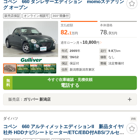
コペン 660 タンレザーエディション momoステアリン
グ オープン
販売店保証
オンライン相談可
360°画像付
支払総額
本体価格
82.
78.
1
9
万円
万円
10,800
通常ローン
月々
円
年式
2005
年
走行
9.8
万km
車検
'26/12
修復
なし
保証
保証付
整備
法定整備付
住所
新潟県新潟市東区
今すぐ在庫確認・見積依頼
無
電話する
料
販売店：
ガリバー 新潟店
ダイハツ
PR
コペン 660 アルティメットエディションII 新品タイヤ/
社外 HDDナビ/シートヒーター/ETC/EBD付ABS/フルセグ
TV/エアバッグ 運転席/エアバッグ 助手席/アルミホイール