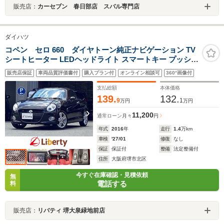
販売店：
カーセブン 春日部店 スバル専門店
ダイハツ
コペン セロ 660 ダイヤトーン純正ナビゲーション TV
シートヒーター LEDヘッドライト スマートキー プッシュ
スタート 革巻きステアリング 純正アルミホイール 電動オ
販売店保証
車両品質評価書付
購入プラン付
オンライン相談可
360°画像付
ープン オートエアコン ステアリングスイッチ シー
トヒーター
支払総額
本体価格
139.
132.
9
1
万円
万円
11,200
通常ローン
月々
円
年式
2016
年
走行
1.4
万km
車検
'27/01
修復
なし
保証
保証付
整備
法定整備付
住所
大阪府堺市北区
今すぐ在庫確認・見積依頼
無
電話する
料
販売店：
リバティ 堺大泉緑地前店