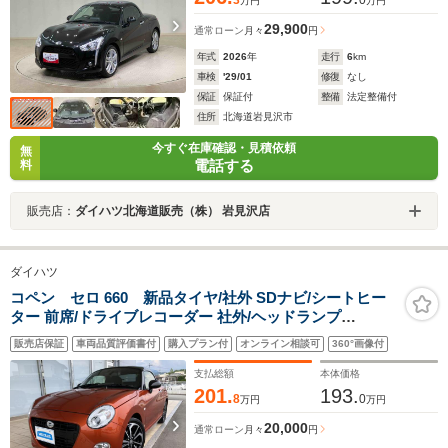
万円
万円
29,900
通常ローン
月々
円
年式
2026
年
走行
6
km
車検
'29/01
修復
なし
保証
保証付
整備
法定整備付
住所
北海道岩見沢市
今すぐ在庫確認・見積依頼
無
電話する
料
販売店：
ダイハツ北海道販売（株） 岩見沢店
ダイハツ
コペン セロ 660 新品タイヤ/社外 SDナビ/シートヒー
ター 前席/ドライブレコーダー 社外/ヘッドランプ
LED/Bluetooth接続/ETC/EBD付ABS/横滑り防止装置/バ
販売店保証
車両品質評価書付
購入プラン付
オンライン相談可
360°画像付
ックモニター
支払総額
本体価格
201.
193.
8
0
万円
万円
20,000
通常ローン
月々
円