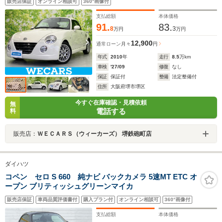
販売店保証
オンライン相談可
360°画像付
社外 15インチ/パワーウインドウ/キーレスエントリー
支払総額
本体価格
91.
83.
8
3
万円
万円
12,900
通常ローン
月々
円
年式
2010
年
走行
8.5
万km
車検
'27/09
修復
なし
保証
保証付
整備
法定整備付
住所
大阪府堺市堺区
今すぐ在庫確認・見積依頼
無
電話する
料
販売店：
ＷＥＣＡＲＳ（ウィーカーズ） 堺鉄砲町店
ダイハツ
コペン セロ S 660 純ナビ バックカメラ 5速MT ETC オ
ープン ブリティッシュグリーンマイカ
販売店保証
車両品質評価書付
購入プラン付
オンライン相談可
360°画像付
支払総額
本体価格