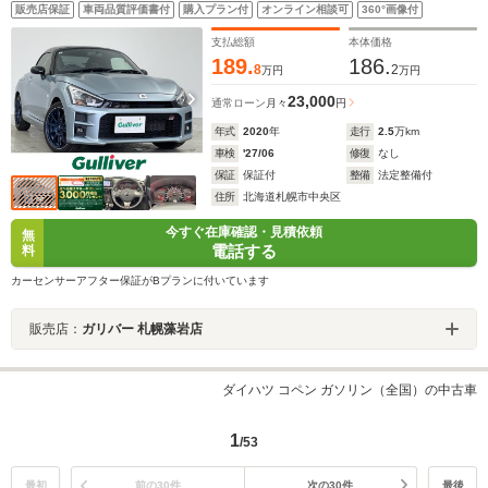
販売店保証
車両品質評価書付
購入プラン付
オンライン相談可
360°画像付
支払総額
本体価格
189.
186.
8
2
万円
万円
23,000
通常ローン
月々
円
年式
2020
年
走行
2.5
万km
車検
'27/06
修復
なし
保証
保証付
整備
法定整備付
住所
北海道札幌市中央区
今すぐ在庫確認・見積依頼
無
電話する
料
カーセンサーアフター保証がBプランに付いています
販売店：
ガリバー 札幌藻岩店
ダイハツ コペン ガソリン（全国）の中古車
1
/53
最初
前の30件
次の30件
最後