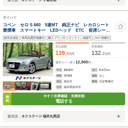
ダイハツ
コペン セロ S 660 5速MT 純正ナビ レカロシート
禁煙車 スマートキー LEDヘッド ETC 前席シート
ヒーター オートライト オートエアコン Bluetooth
販売店保証
車両品質評価書付
購入プラン付
オンライン相談可
360°画像付
CD DVD再生 フルセグ
支払総額
本体価格
139.
132.
9
2
万円
万円
12,900
通常ローン
月々
円
年式
2016
年
走行
5.0
万km
車検
'27/03
修復
なし
保証
保証付
整備
法定整備付
住所
福井県坂井市
今すぐ在庫確認・見積依頼
無
電話する
料
販売店：
ネクステージ 福井丸岡店