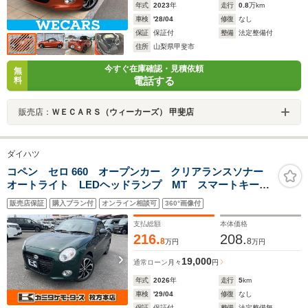
年式
2023
年
走行
0.8
万km
車検
'28/04
修復
なし
保証
保証付
整備
法定整備付
住所
山梨県甲斐市
今すぐ在庫確認・見積依頼
無
電話する
料
販売店：
ＷＥＣＡＲＳ（ウィーカーズ） 甲斐店
ダイハツ
コペン セロ 660 オープンカー クリアランスソナー
オートライト LEDヘッドランプ MT スマートキー
シートヒーター アルミホイール 盗難防止システム
販売店保証
購入プラン付
オンライン相談可
360°画像付
衝突安全ボディ ABS ESC エアコン パワーステア
リング
支払総額
本体価格
216.
208.
8
8
万円
万円
19,000
通常ローン
月々
円
年式
2026
年
走行
5
km
車検
'29/04
修復
なし
保証
保証付
整備
法定整備無