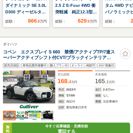
ダイナミック SE 3.0L
2.5 Z E-Four 4WD 衝
タム 4WD ナ
D300 ディーゼルター
突軽減 純正12.3型デ
パノラミック
ボ 4WD 認定中古車
ィスプレイオーディオ
ニター パノ
866
629
総額：
.8
万円
総額：
.9
万円
総額：
ディーゼル 衝突軽
+ 全周囲カメラ
スサンルーフ 
減 ブラインドスポッ
LEDヘッド 電動リア
乗 茶革シー
トモニター ブラック
ゲート シートベンチ
ター レーダ
ダイハツ
フィックスドサイドス
レーション デジタル
ズコントロー
テップ 3Dサラウン
インナーミラー メモ
インドスポッ
コペン エクスプレイ S 660 禁煙/アクティブTP/7速ス
ーパーアクティブシフト付CVT/ブラックインテリア
ドカメラ
リ機能付パワーシー
ー パワーバ
P/RECAROシート/シートヒーター/ビルシュタイン製ショ
MERIDIAN スマート
ト Bluetooth接続
ア LEDヘッ
販売店保証
車両品質評価書付
購入プラン付
オンライン相談可
360°画像付
ックアブソーバー/momoステ/社外ナビ/ドラレコ/ETC
キー キーレスエント
支払総額
本体価格
リー
168.
165.
8
1
万円
万円
年式
2022
年
走行
2.4
万km
車検
'27/09
修復
なし
保証
保証付
整備
法定整備付
住所
愛知県春日井市
今すぐ在庫確認・見積依頼
無
電話する
料