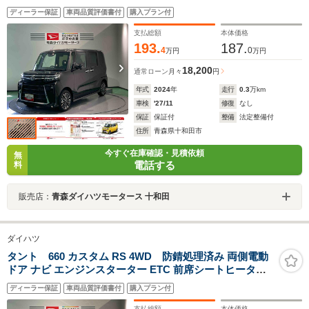
衝突被害軽減ブレーキ
ディーラー保証
車両品質評価書付
購入プラン付
支払総額
本体価格
193.
187.
4
0
万円
万円
18,200
通常ローン
月々
円
年式
2024
年
走行
0.3
万km
車検
'27/11
修復
なし
保証
保証付
整備
法定整備付
住所
青森県十和田市
今すぐ在庫確認・見積依頼
無
電話する
料
販売店：
青森ダイハツモータース 十和田
ダイハツ
タント 660 カスタム RS 4WD 防錆処理済み 両側電動
ドア ナビ エンジンスターター ETC 前席シートヒーター
保証1年距離無制限 寒冷地仕様
ディーラー保証
車両品質評価書付
購入プラン付
支払総額
本体価格