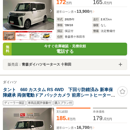
172
165.
0
万円
万円
13,900
通常ローン
月々
円
年式
2025
年
走行
2.0
万km
車検
'28/10
修復
なし
保証
保証付
整備
法定整備付
住所
青森県十和田市
今すぐ在庫確認・見積依頼
無
電話する
料
販売店：
青森ダイハツモータース 十和田
ダイハツ
タント 660 カスタム RS 4WD 下回り防錆済み 新車保
障継承 両側電動ドア バックカメラ 前席シートヒーター
衝突被害軽減ブレーキ 障害物センサー
ディーラー保証
車両品質評価書付
購入プラン付
支払総額
本体価格
185.
179.
8
0
万円
万円
16,700
通常ローン
月々
円