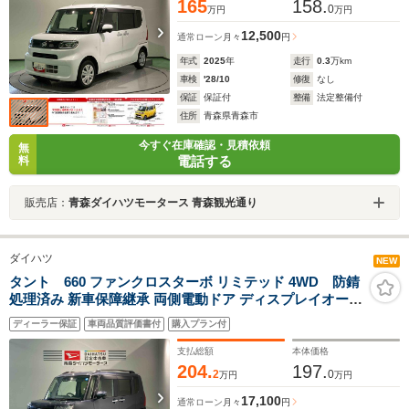
165
158.
0
万円
万円
12,500
通常ローン
月々
円
年式
2025
年
走行
0.3
万km
車検
'28/10
修復
なし
保証
保証付
整備
法定整備付
住所
青森県青森市
今すぐ在庫確認・見積依頼
無
電話する
料
販売店：
青森ダイハツモータース 青森観光通り
ダイハツ
NEW
タント 660 ファンクロスターボ リミテッド 4WD 防錆
処理済み 新車保障継承 両側電動ドア ディスプレイオーデ
ィオ バックカメラ ETC TV 前席シートヒーター アダプテ
ディーラー保証
車両品質評価書付
購入プラン付
ィブクルーズコントロール
支払総額
本体価格
204.
197.
2
0
万円
万円
17,100
通常ローン
月々
円