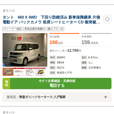
ダイハツ
タント 660 X 4WD 下回り防錆済み 新車保障継承 片側
電動ドア バックカメラ 前席シートヒーター CD 衝突被害
軽減ブレーキ 障害物センサー
ディーラー保証
車両品質評価書付
購入プラン付
支払総額
本体価格
166
159.
0
万円
万円
12,700
通常ローン
月々
円
年式
2025
年
走行
0.4
万km
車検
'28/10
修復
なし
保証
保証付
整備
法定整備付
住所
青森県八戸市
今すぐ在庫確認・見積依頼
無
電話する
料
販売店：
青森ダイハツモータース 八戸類家
ダイハツ