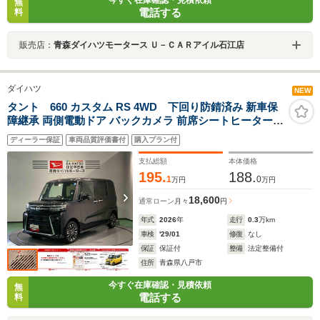
無
電話する
料
販売店：
青森ダイハツモータース Ｕ－ＣＡＲアイル石江店
ダイハツ
NEW
タント 660 カスタム RS 4WD 下回り防錆済み 新車保
障継承 両側電動ドア バックカメラ 前席シートヒーター
衝突被害軽減ブレーキ 障害物センサー
ディーラー保証
車両品質評価書付
購入プラン付
支払総額
本体価格
195.
188.
1
0
万円
万円
18,600
通常ローン
月々
円
年式
2026
年
走行
0.3
万km
車検
'29/01
修復
なし
保証
保証付
整備
法定整備付
住所
青森県八戸市
今すぐ在庫確認・見積依頼
無
電話する
料