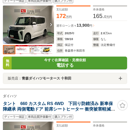
ディーラー保証
車両品質評価書付
購入プラン付
支払総額
本体価格
172
165.
0
万円
万円
13,900
通常ローン
月々
円
年式
2025
年
走行
2.0
万km
車検
'28/10
修復
なし
保証
保証付
整備
法定整備付
住所
青森県十和田市
今すぐ在庫確認・見積依頼
無
電話する
料
販売店：
青森ダイハツモータース 十和田
ダイハツ
タント 660 カスタム RS 4WD 下回り防錆済み 新車保
障継承 両側電動ドア 前席シートヒーター 衝突被害軽減ブ
レーキ 障害物センサー
ディーラー保証
車両品質評価書付
購入プラン付
支払総額
本体価格