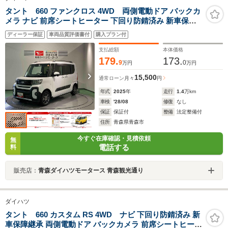
タント 660 ファンクロス 4WD 両側電動ドア バックカ
メラ ナビ 前席シートヒーター 下回り防錆済み 新車保障
継承 衝突被害軽減ブレーキ
ディーラー保証
車両品質評価書付
購入プラン付
支払総額
本体価格
179.
173.
9
0
万円
万円
15,500
通常ローン
月々
円
年式
2025
年
走行
1.4
万km
車検
'28/08
修復
なし
保証
保証付
整備
法定整備付
住所
青森県青森市
今すぐ在庫確認・見積依頼
無
電話する
料
販売店：
青森ダイハツモータース 青森観光通り
ダイハツ
タント 660 カスタム RS 4WD ナビ 下回り防錆済み 新
車保障継承 両側電動ドア バックカメラ 前席シートヒータ