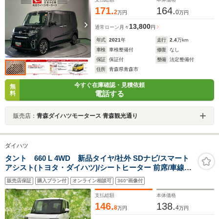
171.
164.
2
0
万円
万円
13,800
通常ローン
月々
円
年式
2021
年
走行
2.4
万km
車検
車検整備付
修復
なし
保証
保証付
整備
法定整備付
住所
青森県青森市
今すぐ在庫確認・見積依頼
無
電話する
料
販売店：
青森ダイハツモータース 青森観光通り
ダイハツ
タント 660 L 4WD 新品タイヤ/社外 SDナビ/スマート
アシスト(トヨタ・ダイハツ)/シートヒーター 前席/車線逸
脱防止支援システム/ヘッドランプ LED/Bluetooth接
販売店保証
購入プラン付
オンライン相談可
360°画像付
続/EBD付ABS
支払総額
本体価格
146.
138.
8
4
万円
万円