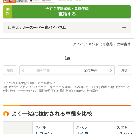
今すぐ在庫確認・見積依頼
無
電話する
料
販売店：
カースーパー 東バイパス店
ダイハツ タント（青森県）の中古車
1
/9
最初
前の30件
次の30件
最後
※人気のクルマは平均1ヶ月で掲載終了
物件数合計1万台以上のメーカー｜算出データ期間：2024年9月～11月｜内容：物件数合計1万
台以上のメーカーのうち、掲載が終了した物件数が1,000台以上の場合
よく一緒に検討される車種を比較
スバル
スバル
スズキ
シフォン
ルクラ
パレット