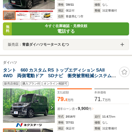
車検
'28/11
修復
なし
保証
保証付
整備
法定整備付
住所
青森県むつ市
今すぐ在庫確認・見積依頼
無
電話する
料
販売店：
青森ダイハツモータース むつ
ダイハツ
タント 660 カスタム RS トップエディション SAII
4WD 両側電動ドア SDナビ 衝突被害軽減システム
禁煙車 ハーフレザーシート スマートキー LEDヘッ
販売店保証
購入プラン付
オンライン相談可
ド 純正15インチアルミ オートライト オートエアコ
ン CD DVD再生
支払総額
本体価格
79.
71.
8
7
万円
万円
9,900
通常ローン
月々
円
年式
2016
年
走行
11.6
万km
車検
'27/11
修復
なし
保証
保証付
整備
法定整備付