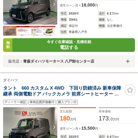
18,000
通常ローン
月々
円
年式
2026
年
走行
0.2
万km
車検
'29/01
修復
なし
保証
保証付
整備
法定整備付
住所
青森県八戸市
今すぐ在庫確認・見積依頼
無
電話する
料
販売店：
青森ダイハツモータース 八戸卸センター店
ダイハツ
タント 660 カスタム X 4WD 下回り防錆済み 新車保障
継承 両側電動ドア バックカメラ 前席シートヒーター 衝
突被害軽減ブレーキ 障害物センサー
ディーラー保証
車両品質評価書付
購入プラン付
支払総額
本体価格
180
173.
0
万円
万円
15,500
通常ローン
月々
円
年式
2025
年
走行
0.4
万km