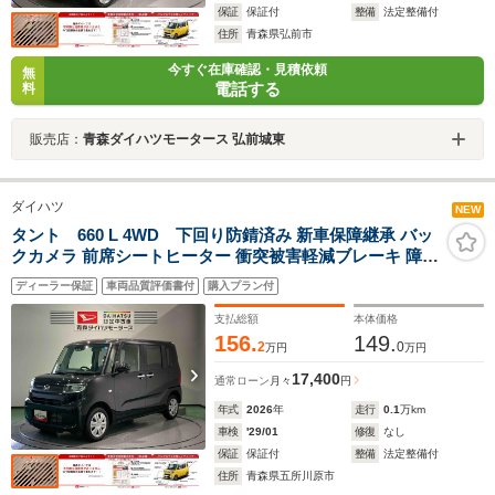
保証
保証付
整備
法定整備付
住所
青森県弘前市
今すぐ在庫確認・見積依頼
無
電話する
料
販売店：
青森ダイハツモータース 弘前城東
ダイハツ
NEW
タント 660 L 4WD 下回り防錆済み 新車保障継承 バッ
クカメラ 前席シートヒーター 衝突被害軽減ブレーキ 障害
物センサー
ディーラー保証
車両品質評価書付
購入プラン付
支払総額
本体価格
156.
149.
2
0
万円
万円
17,400
通常ローン
月々
円
年式
2026
年
走行
0.1
万km
車検
'29/01
修復
なし
保証
保証付
整備
法定整備付
住所
青森県五所川原市