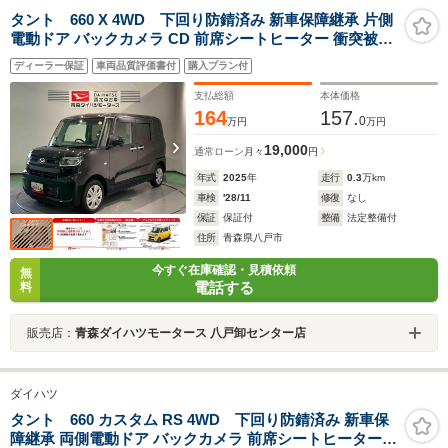
タント 660 X 4WD 下回り防錆済み 新車保障継承 片側
電動ドア バックカメラ CD 前席シートヒーター 衝突被害
軽減ブレーキ 障害物センサー
ディーラー保証
車両品質評価書付
購入プラン付
支払総額
本体価格
164
157.
0
万円
万円
19,000
通常ローン
月々
円
年式
2025
年
走行
0.3
万km
車検
'28/11
修復
なし
保証
保証付
整備
法定整備付
住所
青森県八戸市
今すぐ在庫確認・見積依頼
無
電話する
料
販売店：
青森ダイハツモータース 八戸卸センター店
ダイハツ
タント 660 カスタム RS 4WD 下回り防錆済み 新車保
障継承 両側電動ドア バックカメラ 前席シートヒーター