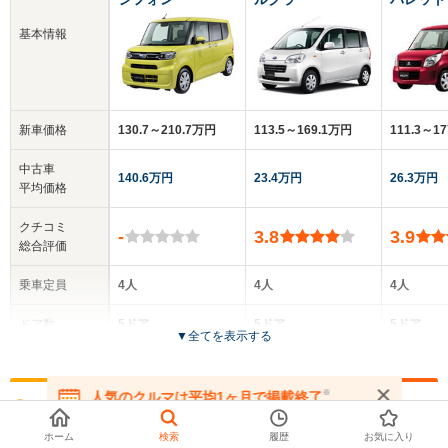
基本情報
新車価格
130.7～210.7万円
113.5～169.1万円
111.3～1
中古車
140.6万円
23.4万円
26.3万円
平均価格
クチコミ
-
3.8
3.9
総合評価
乗車定員
4人
4人
4人
ドア数
5ドア
5ドア
5ドア
▼
全てを表示する
全高
全高
全高
1.76m～1.81m
1.73m
1.74m
※
人気のクルマは平均1ヶ月で掲載終了
お探しの車種でリースできるクルマ
在庫が無くなる前にお問い合わせください
ホーム
検索
履歴
お気に入り