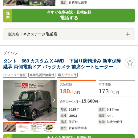
住所
青森県弘前市
今すぐ在庫確認・見積依頼
無
電話する
料
販売店：
ネクステージ 弘前店
ダイハツ
タント 660 カスタム X 4WD 下回り防錆済み 新車保障
継承 両側電動ドア バックカメラ 前席シートヒーター ア
ダプティブヘッドライト 衝突被害軽減ブレーキ
ディーラー保証
車両品質評価書付
購入プラン付
支払総額
本体価格
180.
173.
1
0
万円
万円
15,600
通常ローン
月々
円
年式
2025
年
走行
0.3
万km
車検
'28/11
修復
なし
保証
保証付
整備
法定整備付
住所
青森県青森市
今すぐ在庫確認・見積依頼