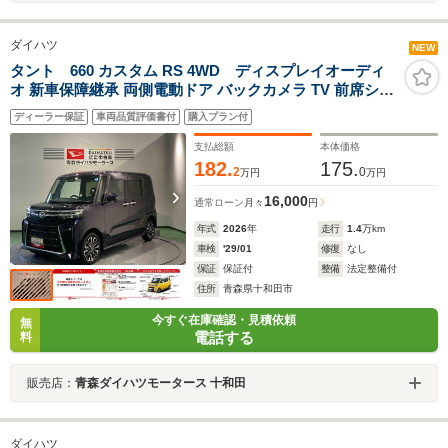
ダイハツ
NEW
タント 660 カスタム RS 4WD ディスプレイオーディ
オ 新車保障継承 両側電動ドア バックカメラ TV 前席シー
トヒーター アダプティブヘッドライト 衝突被害軽減ブレ
ディーラー保証
車両品質評価書付
購入プラン付
ーキ
支払総額
本体価格
182.
175.
2
0
万円
万円
16,000
通常ローン
月々
円
年式
2026
年
走行
1.4
万km
車検
'29/01
修復
なし
保証
保証付
整備
法定整備付
住所
青森県十和田市
今すぐ在庫確認・見積依頼
無
電話する
料
販売店：
青森ダイハツモータース 十和田
ダイハツ