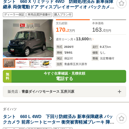
タント 660 X リミテッド 4WD 防錆処理済み 新車保障
継承 両側電動ドア ディスプレイオーディオ バックカメラ
前席シートヒーター 衝突被害軽減ブレーキ
ディーラー保証
車両品質評価書付
購入プラン付
支払総額
本体価格
170.
163.
2
0
万円
万円
13,600
通常ローン
月々
円
年式
2026
年
走行
0.2
万km
車検
'29/01
修復
なし
保証
保証付
整備
法定整備付
住所
青森県五所川原市
今すぐ在庫確認・見積依頼
無
電話する
料
販売店：
青森ダイハツモータース 五所川原
ダイハツ
タント 660 L 4WD 下回り防錆済み 新車保障継承 バッ
クカメラ 前席シートヒーター 衝突被害軽減ブレーキ 障害
物センサー