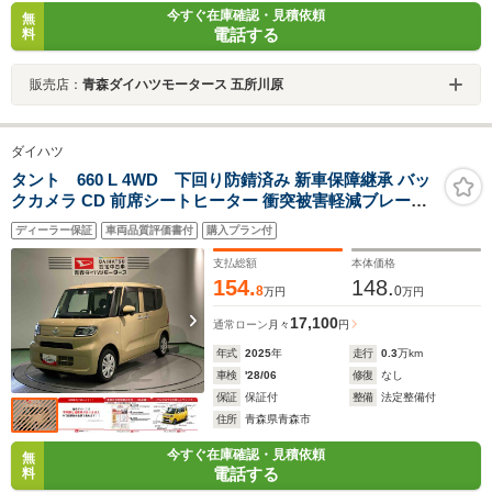
今すぐ在庫確認・見積依頼
無
電話する
料
販売店：
青森ダイハツモータース 五所川原
ダイハツ
タント 660 L 4WD 下回り防錆済み 新車保障継承 バッ
クカメラ CD 前席シートヒーター 衝突被害軽減ブレーキ
障害物センサー
ディーラー保証
車両品質評価書付
購入プラン付
支払総額
本体価格
154.
148.
8
0
万円
万円
17,100
通常ローン
月々
円
年式
2025
年
走行
0.3
万km
車検
'28/06
修復
なし
保証
保証付
整備
法定整備付
住所
青森県青森市
今すぐ在庫確認・見積依頼
無
電話する
料