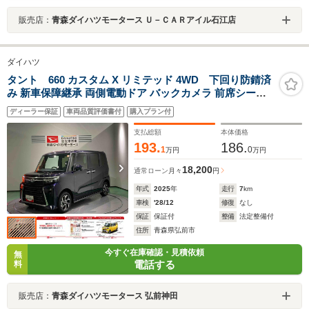
販売店：
青森ダイハツモータース Ｕ－ＣＡＲアイル石江店
ダイハツ
タント 660 カスタム X リミテッド 4WD 下回り防錆済
み 新車保障継承 両側電動ドア バックカメラ 前席シート
ヒーター アダプティブクルーズコントロール アダプティ
ディーラー保証
車両品質評価書付
購入プラン付
ブヘッドライト
支払総額
本体価格
193.
186.
1
0
万円
万円
18,200
通常ローン
月々
円
年式
2025
年
走行
7
km
車検
'28/12
修復
なし
保証
保証付
整備
法定整備付
住所
青森県弘前市
今すぐ在庫確認・見積依頼
無
電話する
料
販売店：
青森ダイハツモータース 弘前神田