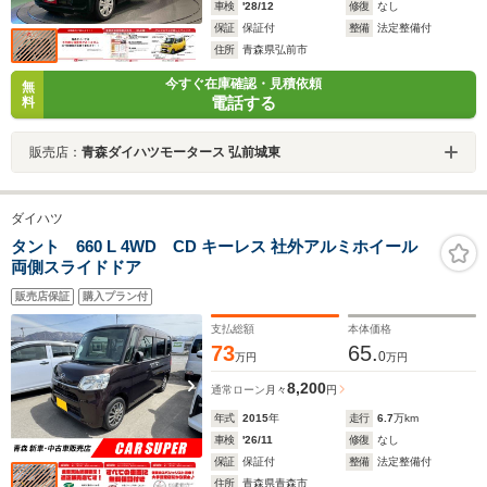
車検
'28/12
修復
なし
保証
保証付
整備
法定整備付
住所
青森県弘前市
今すぐ在庫確認・見積依頼
無
電話する
料
販売店：
青森ダイハツモータース 弘前城東
ダイハツ
タント 660 L 4WD CD キーレス 社外アルミホイール
両側スライドドア
販売店保証
購入プラン付
支払総額
本体価格
73
65.
0
万円
万円
8,200
通常ローン
月々
円
年式
2015
年
走行
6.7
万km
車検
'26/11
修復
なし
保証
保証付
整備
法定整備付
住所
青森県青森市