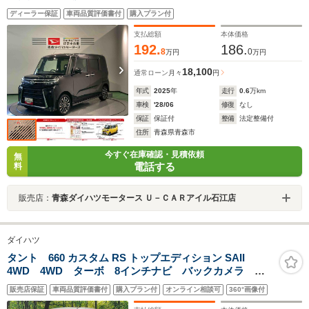
ー 衝突被害軽減ブレーキ 障害物センサー
ディーラー保証
車両品質評価書付
購入プラン付
支払総額
本体価格
192.
186.
8
0
万円
万円
18,100
通常ローン
月々
円
年式
2025
年
走行
0.6
万km
車検
'28/06
修復
なし
保証
保証付
整備
法定整備付
住所
青森県青森市
今すぐ在庫確認・見積依頼
無
電話する
料
販売店：
青森ダイハツモータース Ｕ－ＣＡＲアイル石江店
ダイハツ
タント 660 カスタム RS トップエディション SAII
4WD 4WD ターボ 8インチナビ バックカメラ ス
マートアシスト 両側電動スライドドア ETC スマー
販売店保証
車両品質評価書付
購入プラン付
オンライン相談可
360°画像付
トキー LEDヘッド 純正15インチアルミ Bluetooth再