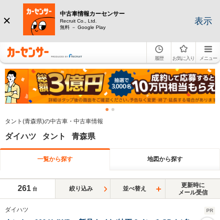
中古車情報カーセンサー
表示
Recruit Co., Ltd.
無料 － Google Play
履歴
お気に入り
メニュー
タント(青森県)の中古車・中古車情報
ダイハツ タント 青森県
一覧から探す
地図から探す
更新時に
261
絞り込み
並べ替え
台
メール受信
ダイハツ
PR