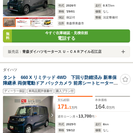
年式
2026
年
走行
0.9
万km
車検
'29/01
修復
なし
保証
保証付
整備
法定整備付
住所
青森県青森市
今すぐ在庫確認・見積依頼
無
電話する
料
販売店：
青森ダイハツモータース Ｕ－ＣＡＲアイル石江店
ダイハツ
タント 660 X リミテッド 4WD 下回り防錆済み 新車保
障継承 両側電動ドア バックカメラ 前席シートヒーター
衝突被害軽減ブレーキ 障害物センサー
ディーラー保証
車両品質評価書付
購入プラン付
支払総額
本体価格
171.
164.
1
0
万円
万円
13,700
通常ローン
月々
円
年式
2025
年
走行
6
km
車検
'28/12
修復
なし