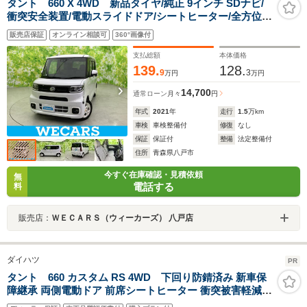
タント 660 X 4WD 新品タイヤ/純正 9インチ SDナビ/
衝突安全装置/電動スライドドア/シートヒーター/全方位モ
ニター/車線逸脱防止支援システム/ヘッドランプ
販売店保証
オンライン相談可
360°画像付
LED/Bluetooth接続/ETC
支払総額
本体価格
139.
128.
9
3
万円
万円
14,700
通常ローン
月々
円
年式
2021
年
走行
1.5
万km
車検
車検整備付
修復
なし
保証
保証付
整備
法定整備付
住所
青森県八戸市
今すぐ在庫確認・見積依頼
無
電話する
料
販売店：
ＷＥＣＡＲＳ（ウィーカーズ） 八戸店
ダイハツ
PR
タント 660 カスタム RS 4WD 下回り防錆済み 新車保
障継承 両側電動ドア 前席シートヒーター 衝突被害軽減ブ
レーキ 障害物センサー