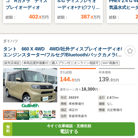
コ Rカメラ ディス
S-G ディスプレイオ
PHEV 2.4 G 
プレイオーディオ
ーディオ+ナビ/フリッ
気温水式ヒータ
プダウンモニター/ト
ビ バックカメ
402
387
総額：
.9
万円
総額：
.9
万円
総額：
ヨタセーフティセン
1500W給電 
ス/電動スライドドア/
イブレコーダー
車線逸脱防止支援シス
シートヒーター
ダイハツ
テム/ドライブレコー
インドスポッ
ダー 前後/ヘッドラン
ー 電動シート
タント 660 X 4WD 4WD/社外ディスプレイオーディオ/
エンジンスターター/フルセグ/Bluetooth/バックカメラ/ド
プ LED
ライブレコーダー/衝突被害軽減ブレーキ/片側パワースラ
販売店保証
車両品質評価書付
購入プラン付
オンライン相談可
360°画像付
イドドア/LEDヘッドライト
支払総額
本体価格
144.
139.
9
9
万円
万円
18,300
通常ローン
月々
円
年式
2023
年
走行
2.8
万km
車検
車検整備付
修復
なし
保証
保証付
整備
法定整備付
住所
青森県青森市
今すぐ在庫確認・見積依頼
無
電話する
料