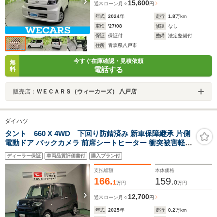
15,600
通常ローン
月々
円
年式
2024
年
走行
1.8
万km
車検
'27/08
修復
なし
保証
保証付
整備
法定整備付
住所
青森県八戸市
今すぐ在庫確認・見積依頼
無
電話する
料
販売店：
ＷＥＣＡＲＳ（ウィーカーズ） 八戸店
ダイハツ
タント 660 X 4WD 下回り防錆済み 新車保障継承 片側
電動ドア バックカメラ 前席シートヒーター 衝突被害軽減
ブレーキ 障害物センサー
ディーラー保証
車両品質評価書付
購入プラン付
支払総額
本体価格
166.
159.
1
0
万円
万円
12,700
通常ローン
月々
円
年式
2025
年
走行
0.2
万km