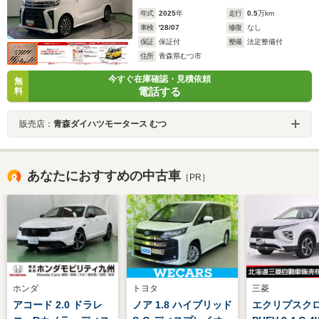
年式
2025
年
走行
0.5
万km
車検
'28/07
修復
なし
保証
保証付
整備
法定整備付
住所
青森県むつ市
今すぐ在庫確認・見積依頼
無
電話する
料
販売店：
青森ダイハツモータース むつ
あなたにおすすめの中古車
［PR］
ホンダ
トヨタ
三菱
アコード 2.0 ドラレ
ノア 1.8 ハイブリッド
エクリプスク