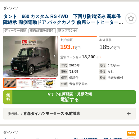
ダイハツ
タント 660 カスタム RS 4WD 下回り防錆済み 新車保
障継承 両側電動ドア バックカメラ 前席シートヒーター
衝突被害軽減ブレーキ 障害物センサー
ディーラー保証
車両品質評価書付
購入プラン付
支払総額
本体価格
193.
185.
1
0
万円
万円
18,200
通常ローン
月々
円
年式
2025
年
走行
0.5
万km
車検
'28/05
修復
なし
保証
保証付
整備
法定整備付
住所
青森県弘前市
今すぐ在庫確認・見積依頼
無
電話する
料
販売店：
青森ダイハツモータース 弘前城東
ダイハツ
NEW