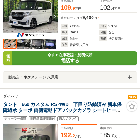
生 ステアリングスイッチ 禁煙車
支払総額
本体価格
109.
102.
9
4
万円
万円
9,400
通常ローン
月々
円
年式
2015
年
走行
5.9
万km
車検
'26/11
修復
なし
保証
保証付
整備
法定整備付
住所
青森県八戸市
今すぐ在庫確認・見積依頼
無
電話する
料
販売店：
ネクステージ 八戸店
ダイハツ
NEW
タント 660 カスタム RS 4WD 下回り防錆済み 新車保
障継承 ターボ 両側電動ドア バックカメラ シートヒータ
ー アダプティブヘッドライト 衝突被害軽減ブレーキ
ディーラー保証
車両品質評価書付
購入プラン付
支払総額
本体価格
192.
185.
2
0
万円
万円