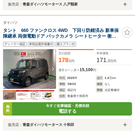
販売店：
青森ダイハツモータース 八戸類家
ダイハツ
タント 660 ファンクロス 4WD 下回り防錆済み 新車保
障継承 両側電動ドア バックカメラ シートヒーター 衝突
被害軽減ブレーキ 障害物センサー
ディーラー保証
車両品質評価書付
購入プラン付
支払総額
本体価格
178
171.
0
万円
万円
15,100
通常ローン
月々
円
年式
2025
年
走行
1.4
万km
車検
'28/10
修復
なし
保証
保証付
整備
法定整備付
住所
青森県十和田市
今すぐ在庫確認・見積依頼
無
電話する
料
販売店：
青森ダイハツモータース 十和田