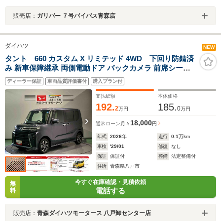
販売店：
ガリバー ７号バイパス青森店
ダイハツ
NEW
タント 660 カスタム X リミテッド 4WD 下回り防錆済
み 新車保障継承 両側電動ドア バックカメラ 前席シート
ヒーター アダプティブクルーズコントロール 衝突被害軽
ディーラー保証
車両品質評価書付
購入プラン付
減ブレーキ
支払総額
本体価格
192.
185.
2
0
万円
万円
18,000
通常ローン
月々
円
年式
2026
年
走行
0.1
万km
車検
'29/01
修復
なし
保証
保証付
整備
法定整備付
住所
青森県八戸市
今すぐ在庫確認・見積依頼
無
電話する
料
販売店：
青森ダイハツモータース 八戸卸センター店