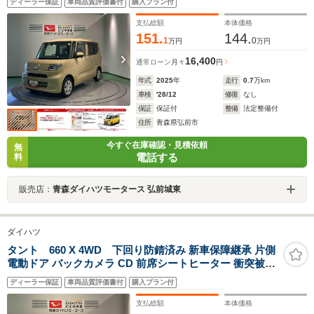
ディーラー保証
車両品質評価書付
購入プラン付
支払総額
本体価格
151.
144.
1
0
万円
万円
16,400
通常ローン
月々
円
年式
2025
年
走行
0.7
万km
車検
'28/12
修復
なし
保証
保証付
整備
法定整備付
住所
青森県弘前市
今すぐ在庫確認・見積依頼
無
電話する
料
販売店：
青森ダイハツモータース 弘前城東
ダイハツ
タント 660 X 4WD 下回り防錆済み 新車保障継承 片側
電動ドア バックカメラ CD 前席シートヒーター 衝突被害
軽減ブレーキ 障害物センサー
ディーラー保証
車両品質評価書付
購入プラン付
支払総額
本体価格