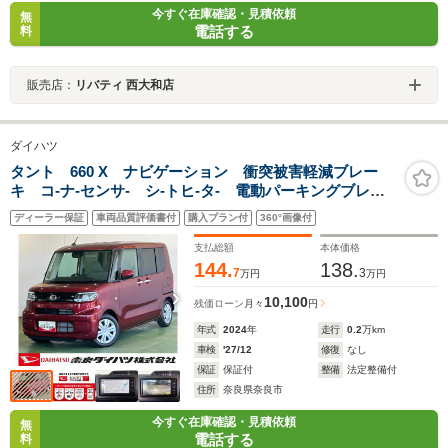
今すぐ在庫確認・見積依頼
無
電話する
料
販売店：
リバティ 西大和店
ダイハツ
タント 660 X ナビゲーション 衝突被害軽減ブレー
キ コ-ナ-センサ- シ-トヒ-タ- 電動パーキングブレー
キ 助手席パワスラ 電動格納式ドアミラー バックカ
ディーラー保証
車両品質評価書付
購入プラン付
360°画像付
メラ アイドリングストップ機能 LEDヘッドライト
支払総額
本体価格
144.
138.
7
3
万円
万円
10,100
残価ローン
月々
円
年式
2024
年
走行
0.2
万km
車検
'27/12
修復
なし
保証
保証付
整備
法定整備付
住所
奈良県奈良市
今すぐ在庫確認・見積依頼
無
電話する
料