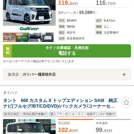
119.
116.
8
7
万円
万円
15,100
通常ローン
月々
円
年式
2019
年
走行
5.4
万km
車検
'26/11
修復
なし
保証
保証付
整備
法定整備付
住所
奈良県桜井市
今すぐ在庫確認・見積依頼
無
電話する
料
カーセンサーアフター保証がBプランに付いています
販売店：
ガリバー 橿原桜井店
ダイハツ
タント 660 カスタム X トップエディション SAIII 純正
ナビ(フルセグ/BT/CD/DVD)/バックカメラ/コーナーセン
サー/衝突軽減/レーンキープ/片側パワスラ/ハーフレザー
販売店保証
車両品質評価書付
購入プラン付
オンライン相談可
360°画像付
シート/シートヒーター/後席サンシェード/LEDヘッドライ
ト/ETC
支払総額
本体価格
102.
99.
8
4
万円
万円