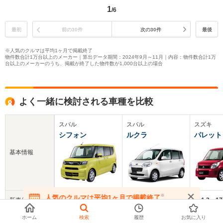
1
/6
最初
前の30件
次の30件
最後
※人気のクルマは平均1ヶ月で掲載終了
物件数合計1万台以上のメーカー｜算出データ期間：2024年9月～11月｜内容：物件数合計1万
台以上のメーカーのうち、掲載が終了した物件数が1,000台以上の場合
よく一緒に検討される車種を比較
スバル
スバル
スズキ
シフォン
ルクラ
パレット
基本情報
※
人気のクルマは平均1ヶ月で掲載終了
新車価格
130.7～210.7万円
113.5～169.1万円
111.3～1
在庫が無くなる前にお問い合わせください
ホーム
検索
履歴
お気に入り
中古車