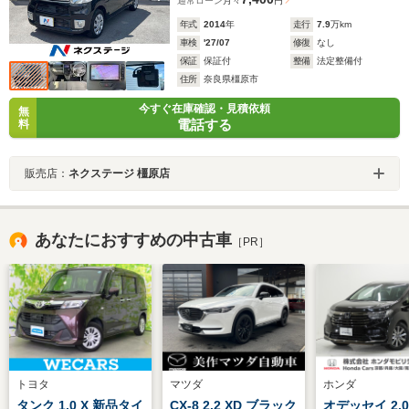
通常ローン
月々
円
年式
2014
年
走行
7.9
万km
車検
'27/07
修復
なし
保証
保証付
整備
法定整備付
住所
奈良県橿原市
今すぐ在庫確認・見積依頼
無
電話する
料
販売店：
ネクステージ 橿原店
あなたにおすすめの中古車
［PR］
トヨタ
マツダ
ホンダ
タンク 1.0 X 新品タイ
CX-8 2.2 XD ブラック
オデッセイ 2.0 