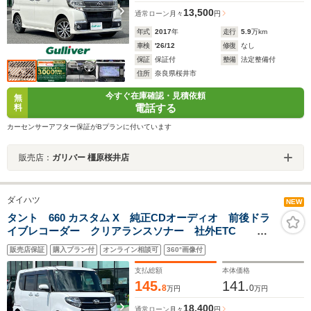
13,500
通常ローン
月々
円
年式
2017
年
走行
5.9
万km
車検
'26/12
修復
なし
保証
保証付
整備
法定整備付
住所
奈良県桜井市
今すぐ在庫確認・見積依頼
無
電話する
料
カーセンサーアフター保証がBプランに付いています
販売店：
ガリバー 橿原桜井店
ダイハツ
NEW
タント 660 カスタム X 純正CDオーディオ 前後ドラ
イブレコーダー クリアランスソナー 社外ETC ハ
ーフレザーシート 前席シートヒーター 助手席ロング
販売店保証
購入プラン付
オンライン相談可
360°画像付
スライド 両側パワースライドドア 純正14インチAW
支払総額
本体価格
145.
141.
8
0
万円
万円
18,400
通常ローン
月々
円