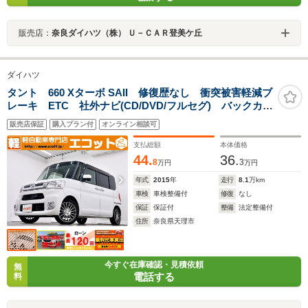
販売店：
奈良ダイハツ（株） Ｕ－ＣＡＲ登美ケ丘
ダイハツ
タント 660 Xターボ SAII 修復歴なし 衝突被害軽減ブ
レーキ ETC 社外ナビ(CD/DVD/フルセグ) バックカメ
ラ ロールサンシェード イージークローザー トラク
販売店保証
購入プラン付
オンライン相談可
ションコントロール レベライザー チルトステアリン
グ シートリフター
支払総額
本体価格
44.
36.
8
3
万円
万円
年式
2015
年
走行
8.1
万km
車検
車検整備付
修復
なし
保証
保証付
整備
法定整備付
住所
奈良県天理市
今すぐ在庫確認・見積依頼
無
電話する
料