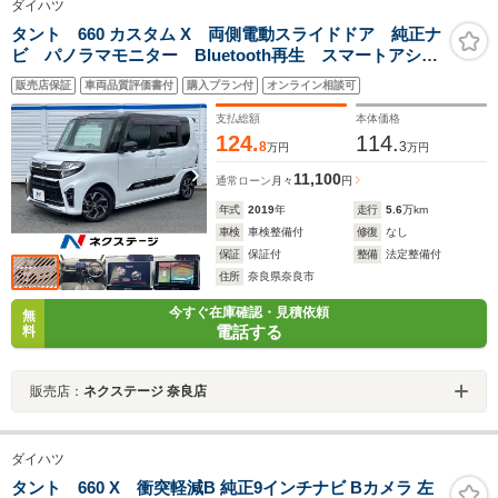
ダイハツ
タント 660 カスタム X 両側電動スライドドア 純正ナ
ビ パノラマモニター Bluetooth再生 スマートアシス
ト シートヒーター ETC 純正ナビ14インチアルミホ
販売店保証
車両品質評価書付
購入プラン付
オンライン相談可
イール スマートキー LEDヘッドライト オートエア
コン
支払総額
本体価格
124.
114.
8
3
万円
万円
11,100
通常ローン
月々
円
年式
2019
年
走行
5.6
万km
車検
車検整備付
修復
なし
保証
保証付
整備
法定整備付
住所
奈良県奈良市
今すぐ在庫確認・見積依頼
無
電話する
料
販売店：
ネクステージ 奈良店
ダイハツ
タント 660 X 衝突軽減B 純正9インチナビ Bカメラ 左