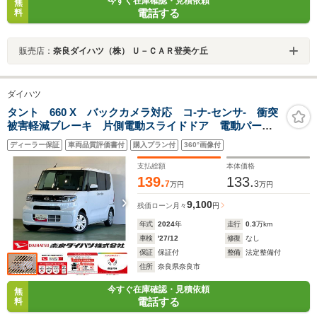
今すぐ在庫確認・見積依頼
無
電話する
料
販売店：
奈良ダイハツ（株） Ｕ－ＣＡＲ登美ケ丘
ダイハツ
タント 660 X バックカメラ対応 コ-ナ-センサ- 衝突
被害軽減ブレーキ 片側電動スライドドア 電動パーキ
ング アイドリングストップ機能 プッシュボタンスタ-
ディーラー保証
車両品質評価書付
購入プラン付
360°画像付
ト シ-トヒ-タ-
支払総額
本体価格
139.
133.
7
3
万円
万円
9,100
残価ローン
月々
円
年式
2024
年
走行
0.3
万km
車検
'27/12
修復
なし
保証
保証付
整備
法定整備付
住所
奈良県奈良市
今すぐ在庫確認・見積依頼
無
電話する
料