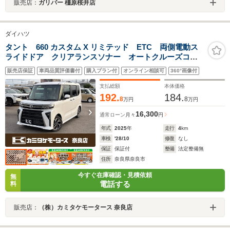
販売店：
ガリバー 橿原桜井店
ダイハツ
タント 660 カスタム X リミテッド ETC 両側電動ス
ライドドア クリアランスソナー オートクルーズコン
トロール 衝突被害軽減システム オートライト LED
販売店保証
車両品質評価書付
購入プラン付
オンライン相談可
360°画像付
ヘッドランプ スマートキー アイドリングストップ
支払総額
本体価格
192.
184.
8
8
万円
万円
16,300
通常ローン
月々
円
年式
2025
年
走行
4
km
車検
'28/10
修復
なし
保証
保証付
整備
法定整備無
住所
奈良県奈良市
今すぐ在庫確認・見積依頼
無
電話する
料
販売店：
（株）カミタケモータース 奈良店