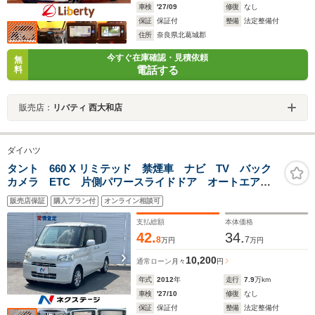
車検
'27/09
修復
なし
保証
保証付
整備
法定整備付
住所
奈良県北葛城郡
今すぐ在庫確認・見積依頼
無
電話する
料
販売店：
リバティ 西大和店
ダイハツ
タント 660 X リミテッド 禁煙車 ナビ TV バック
カメラ ETC 片側パワースライドドア オートエアコ
ン スマートキー アイドリングストップ ヘッドレベ
販売店保証
購入プラン付
オンライン相談可
ライザー
支払総額
本体価格
42.
34.
8
7
万円
万円
10,200
通常ローン
月々
円
年式
2012
年
走行
7.9
万km
車検
'27/10
修復
なし
保証
保証付
整備
法定整備付