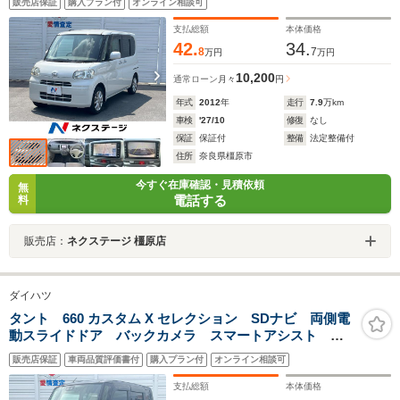
販売店保証
購入プラン付
オンライン相談可
ライザー
支払総額
本体価格
42.
34.
8
7
万円
万円
10,200
通常ローン
月々
円
年式
2012
年
走行
7.9
万km
車検
'27/10
修復
なし
保証
保証付
整備
法定整備付
住所
奈良県橿原市
今すぐ在庫確認・見積依頼
無
電話する
料
販売店：
ネクステージ 橿原店
ダイハツ
タント 660 カスタム X セレクション SDナビ 両側電
動スライドドア バックカメラ スマートアシスト シ
ートヒーター ドラレコ コーナーセンサー スマート
販売店保証
車両品質評価書付
購入プラン付
オンライン相談可
キー LEDヘッド ETC オートライト オートエアコ
ン 純正14インチAW
支払総額
本体価格