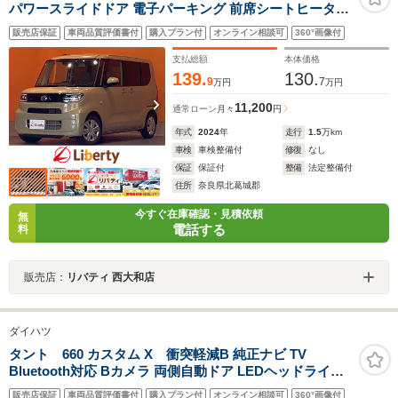
パワースライドドア 電子パーキング 前席シートヒーター
LEDヘッドライト スマートキー プッシュスタート アイド
販売店保証
車両品質評価書付
購入プラン付
オンライン相談可
360°画像付
リングストップ 障害物センサー 電動格納ミラー
支払総額
本体価格
139.
130.
9
7
万円
万円
11,200
通常ローン
月々
円
年式
2024
年
走行
1.5
万km
車検
車検整備付
修復
なし
保証
保証付
整備
法定整備付
住所
奈良県北葛城郡
今すぐ在庫確認・見積依頼
無
電話する
料
販売店：
リバティ 西大和店
ダイハツ
タント 660 カスタム X 衝突軽減B 純正ナビ TV
Bluetooth対応 Bカメラ 両側自動ドア LEDヘッドライト
フォグライト スマートキー プッシュスタート アイドリン
販売店保証
車両品質評価書付
購入プラン付
オンライン相談可
360°画像付