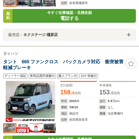
住所
奈良県橿原市
今すぐ在庫確認・見積依頼
無
電話する
料
販売店：
ネクステージ 橿原店
ダイハツ
タント 660 ファンクロス バックカメラ対応 衝突被害
軽減ブレーキ
ディーラー保証
車両品質評価書付
購入プラン付
360°画像付
支払総額
本体価格
159.
153.
8
0
万円
万円
年式
2025
年
走行
0.9
万km
車検
'28/10
修復
なし
保証
保証付
整備
法定整備付
住所
奈良県奈良市