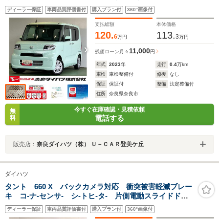
リ- LEDヘッドライト
ディーラー保証
車両品質評価書付
購入プラン付
360°画像付
支払総額
本体価格
120.
113.
6
3
万円
万円
11,000
残価ローン
月々
円
年式
2023
年
走行
0.4
万km
車検
車検整備付
修復
なし
保証
保証付
整備
法定整備付
住所
奈良県奈良市
今すぐ在庫確認・見積依頼
無
電話する
料
販売店：
奈良ダイハツ（株） Ｕ－ＣＡＲ登美ケ丘
ダイハツ
タント 660 X バックカメラ対応 衝突被害軽減ブレー
キ コ-ナ-センサ- シ-トヒ-タ- 片側電動スライドド
ア プッシュボタンスタ-ト
ディーラー保証
車両品質評価書付
購入プラン付
360°画像付