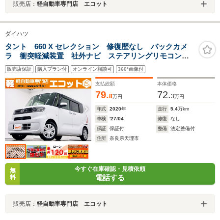
販売店：
軽自動車専門店 エコット
ダイハツ
タント 660 X セレクション 修復歴なし バックカメ
ラ 衝突軽減装置 社外ナビ ステアリングリモコン
シートヒーター(運転席+助手席) プッシュスタート オ
販売店保証
購入プラン付
オンライン相談可
360°画像付
ートミラー サイドエアバッグ オートエアコン オー
トライト
支払総額
本体価格
79.
72.
8
3
万円
万円
年式
2020
年
走行
5.4
万km
車検
'27/04
修復
なし
保証
保証付
整備
法定整備付
住所
奈良県天理市
今すぐ在庫確認・見積依頼
無
電話する
料
販売店：
軽自動車専門店 エコット