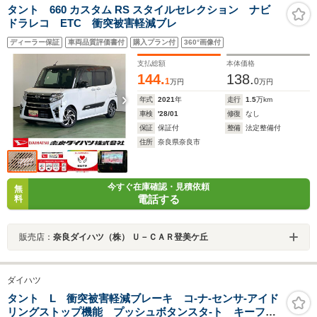
タント 660 カスタム RS スタイルセレクション ナビ
ドラレコ ETC 衝突被害軽減ブレ
ディーラー保証
車両品質評価書付
購入プラン付
360°画像付
支払総額
本体価格
144.
138.
1
0
万円
万円
年式
2021
年
走行
1.5
万km
車検
'28/01
修復
なし
保証
保証付
整備
法定整備付
住所
奈良県奈良市
今すぐ在庫確認・見積依頼
無
電話する
料
販売店：
奈良ダイハツ（株） Ｕ－ＣＡＲ登美ケ丘
ダイハツ
タント L 衝突被害軽減ブレーキ コ-ナ-センサ-アイド
リングストップ機能 プッシュボタンスタ-ト キーフ