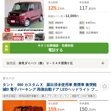
支払総額
本体価格
125.
117.
2
8
万円
万円
12,000
残価ローン
月々
円
年式
2023
年
走行
0.8
万km
車検
車検整備付
修復
なし
保証
保証付
整備
法定整備付
住所
奈良県奈良市
今すぐ在庫確認・見積依頼
無
電話する
料
販売店：
奈良ダイハツ（株） Ｕ－ＣＡＲ登美ケ丘
ダイハツ
タント 660 カスタム X 届出済未使用車 禁煙車 衝突軽
減B 電子パーキング 両側自動ドア LEDヘッドライト フォ
グライト スマートキー プッシュスタート アイドリングス
販売店保証
車両品質評価書付
購入プラン付
オンライン相談可
360°画像付
トップ 純正アルミホイール 前席シートヒーター
支払総額
本体価格
159.
150.
9
3
万円
万円