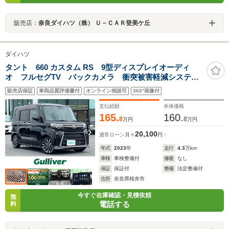
販売店：
奈良ダイハツ（株） Ｕ－ＣＡＲ登美ケ丘
ダイハツ
タント 660 カスタム RS 9型ディスプレイオーディ
オ フルセグTV バックカメラ 衝突被害軽減システ
ム クリアランスソナー 両側パワースライドドア ハ
販売店保証
車両品質評価書付
オンライン相談可
360°画像付
ーフレザーシート 前席シートヒーター LEDヘッドラ
イト
支払総額
本体価格
165.
160.
8
8
万円
万円
20,100
通常ローン
月々
円
年式
2023
年
走行
4.3
万km
車検
車検整備付
修復
なし
保証
保証付
整備
法定整備付
住所
奈良県桜井市
今すぐ在庫確認・見積依頼
無
電話する
料