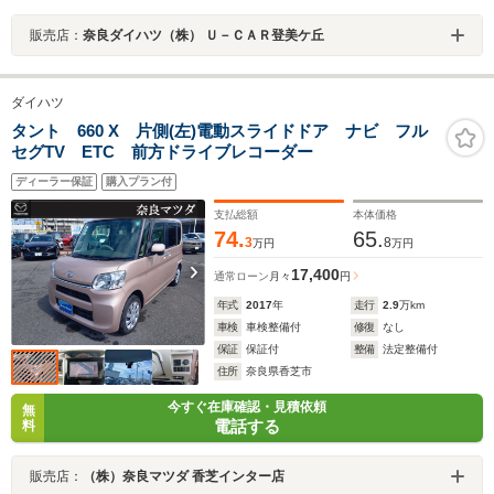
販売店：
奈良ダイハツ（株） Ｕ－ＣＡＲ登美ケ丘
ダイハツ
タント 660 X 片側(左)電動スライドドア ナビ フル
セグTV ETC 前方ドライブレコーダー
ディーラー保証
購入プラン付
支払総額
本体価格
74.
65.
3
8
万円
万円
17,400
通常ローン
月々
円
年式
2017
年
走行
2.9
万km
車検
車検整備付
修復
なし
保証
保証付
整備
法定整備付
住所
奈良県香芝市
今すぐ在庫確認・見積依頼
無
電話する
料
販売店：
（株）奈良マツダ 香芝インター店