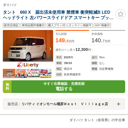
ダイハツ
タント 660 X 届出済未使用車 禁煙車 衝突軽減B LED
ヘッドライト 左パワースライドドア スマートキー プッシ
ュスタート アイドリングストップ 電子パーキング ブレー
販売店保証
車両品質評価書付
購入プラン付
オンライン相談可
360°画像付
キホールド ステアリングスイッチ 電動格納ミラー
支払総額
本体価格
149.
140.
9
7
万円
万円
12,300
通常ローン
月々
円
年式
2025
年
走行
7
km
車検
'28/10
修復
なし
保証
保証付
整備
法定整備無
住所
奈良県橿原市
今すぐ在庫確認・見積依頼
無
電話する
料
販売店：
リバティ イオンモール橿原Ｗｅｓｔ Ｖｉｌｌａｇｅ店
ダイハツ タント（奈良県）の中古車