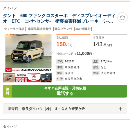
ダイハツ
タント 660 ファンクロスターボ ディスプレイオーディ
オ ETC コ-ナ-センサ- 衝突被害軽減ブレーキ シ-ト
ヒ-タ- 両側電動スライドドア 電動パーキング プッシ
ディーラー保証
車両品質評価書付
購入プラン付
360°画像付
ュボタンスタ-ト バックカメラ LEDヘッドライト
支払総額
本体価格
150.
143.
9
5
万円
万円
11,000
残価ローン
月々
円
年式
2023
年
走行
3.7
万km
車検
車検整備付
修復
なし
保証
保証付
整備
法定整備付
住所
奈良県奈良市
今すぐ在庫確認・見積依頼
無
電話する
料
販売店：
奈良ダイハツ（株） Ｕ－ＣＡＲ登美ケ丘
ダイハツ