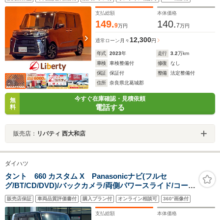
グストップ 障害物センサー 電子パーキング 前席シートヒ
ーター 純正アルミ
支払総額
本体価格
149.
140.
9
7
万円
万円
12,300
通常ローン
月々
円
年式
2023
年
走行
3.2
万km
車検
車検整備付
修復
なし
保証
保証付
整備
法定整備付
住所
奈良県北葛城郡
今すぐ在庫確認・見積依頼
無
電話する
料
販売店：
リバティ 西大和店
ダイハツ
タント 660 カスタム X Panasonicナビ(フルセ
グ/BT/CD/DVD)/バックカメラ/両側パワースライド/コーナ
ーセンサー/衝突軽減/レーンキープハーフレザーシート/後
販売店保証
車両品質評価書付
購入プラン付
オンライン相談可
360°画像付
席サンシェード/ステアリングスイッチ/純正AW
支払総額
本体価格