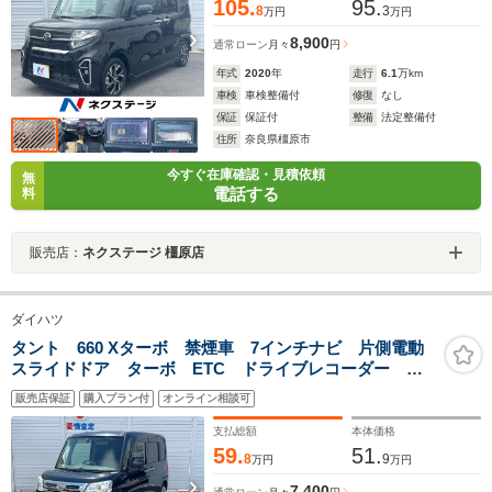
105.
95.
8
3
万円
万円
8,900
通常ローン
月々
円
年式
2020
年
走行
6.1
万km
車検
車検整備付
修復
なし
保証
保証付
整備
法定整備付
住所
奈良県橿原市
今すぐ在庫確認・見積依頼
無
電話する
料
販売店：
ネクステージ 橿原店
ダイハツ
タント 660 Xターボ 禁煙車 7インチナビ 片側電動
スライドドア ターボ ETC ドライブレコーダー ア
イドリングストップ フォグランプ ヘッドレベライザ
販売店保証
購入プラン付
オンライン相談可
ー スマートキー Bluetooth TV
支払総額
本体価格
59.
51.
8
9
万円
万円
7,400