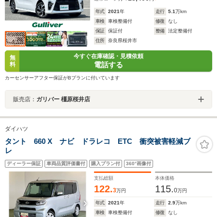
年式
2021
年
走行
5.1
万km
車検
車検整備付
修復
なし
保証
保証付
整備
法定整備付
住所
奈良県桜井市
今すぐ在庫確認・見積依頼
無
電話する
料
カーセンサーアフター保証がBプランに付いています
販売店：
ガリバー 橿原桜井店
ダイハツ
タント 660 X ナビ ドラレコ ETC 衝突被害軽減ブ
レ
ディーラー保証
車両品質評価書付
購入プラン付
360°画像付
支払総額
本体価格
122.
115.
3
0
万円
万円
年式
2021
年
走行
2.9
万km
車検
車検整備付
修復
なし