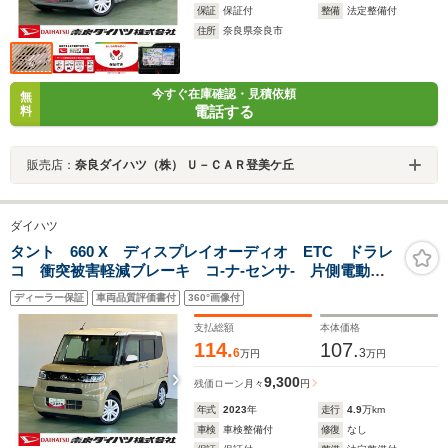
保証
保証付
整備
法定整備付
住所
奈良県奈良市
今すぐ在庫確認・見積依頼
無
電話する
料
販売店：
奈良ダイハツ（株） Ｕ－ＣＡＲ登美ケ丘
ダイハツ
タント 660 X ディスプレイオーディオ ETC ドラレ
コ 衝突被害軽減ブレーキ コ-ナ-センサ- 片側電動ス
ライドドア シ-トヒ-タ- アイドリングストップ機能
ディーラー保証
車両品質評価書付
360°画像付
プッシュボタンスタ-ト バックカメラ
支払総額
本体価格
114.
107.
6
3
万円
万円
9,300
残価ローン
月々
円
年式
2023
年
走行
4.9
万km
車検
車検整備付
修復
なし