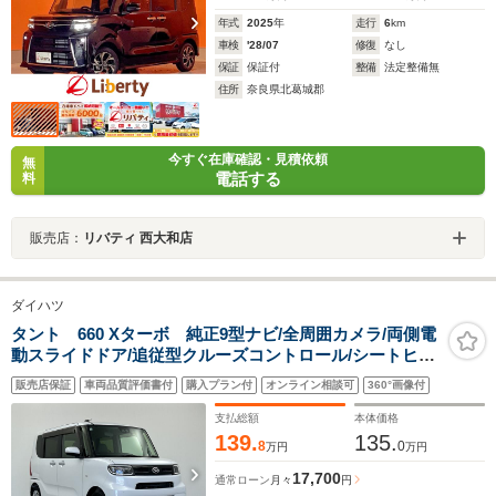
年式
2025
年
走行
6
km
車検
'28/07
修復
なし
保証
保証付
整備
法定整備無
住所
奈良県北葛城郡
今すぐ在庫確認・見積依頼
無
電話する
料
販売店：
リバティ 西大和店
ダイハツ
タント 660 Xターボ 純正9型ナビ/全周囲カメラ/両側電
動スライドドア/追従型クルーズコントロール/シートヒタ
ー/LEDヘッドライト/ビルトインETC/360°ドラレコ/スマ
販売店保証
車両品質評価書付
購入プラン付
オンライン相談可
360°画像付
ートアシスト/衝突軽減ブレーキ/車線逸脱警報
支払総額
本体価格
139.
135.
8
0
万円
万円
17,700
通常ローン
月々
円