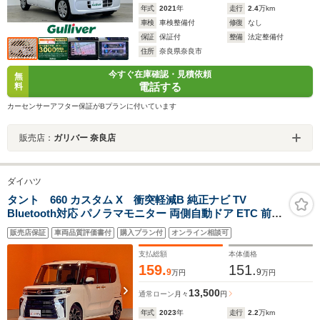
年式
2021
年
走行
2.4
万km
車検
車検整備付
修復
なし
保証
保証付
整備
法定整備付
住所
奈良県奈良市
今すぐ在庫確認・見積依頼
無
電話する
料
カーセンサーアフター保証がBプランに付いています
販売店：
ガリバー 奈良店
ダイハツ
タント 660 カスタム X 衝突軽減B 純正ナビ TV
Bluetooth対応 パノラマモニター 両側自動ドア ETC 前席
シートヒーター 電子パーキング LEDヘッドライト フォグ
販売店保証
車両品質評価書付
購入プラン付
オンライン相談可
ライト スマートキー アイドリングストップ 純正アルミホ
イール
支払総額
本体価格
159.
151.
9
9
万円
万円
13,500
通常ローン
月々
円
年式
2023
年
走行
2.2
万km