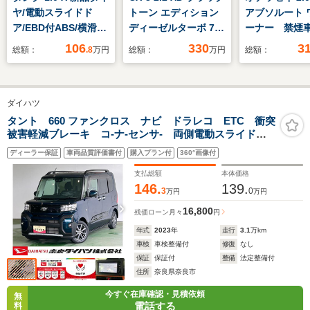
ヤ/電動スライドド
トーン エディション
アブソルート 
ア/EBD付ABS/横滑り
ディーゼルターボ 7
ーナー 禁煙車
防止装置/アイドリン
人 ディーゼル
インチナビ 
106
330
3
総額：
.8
万円
総額：
万円
総額：
グストップ/パワーウ
2WD 全方位(360°)
ター 全周囲
インドウ/エンジンス
カメラ スマホワイヤ
前後ドラレコ
タートボタン/キーレ
レス充電 電動バック
両側電動スラ
ダイハツ
スエントリー/パワー
ドア 2列目シートシ
ア アダプテ
ステアリング/盗難防
ーター ハンドルヒー
ーズコント
タント 660 ファンクロス ナビ ドラレコ ETC 衝突
被害軽減ブレーキ コ-ナ-センサ- 両側電動スライドド
止システム
ター ドラレコ
Bluetooth 
ア 電動パーキング シ-トヒ-タ- パノラマモニタ- ア
TV SDナビ
ドライト 障
ディーラー保証
車両品質評価書付
購入プラン付
360°画像付
イドリングストップ機能 LEDヘッドライト
Bluetooth ETC 電
サー
支払総額
本体価格
動シート BSM ク
146.
139.
3
0
万円
万円
ルコン
16,800
残価ローン
月々
円
年式
2023
年
走行
3.1
万km
車検
車検整備付
修復
なし
保証
保証付
整備
法定整備付
住所
奈良県奈良市
今すぐ在庫確認・見積依頼
無
電話する
料