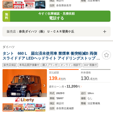
保証
保証付
整備
法定整備付
住所
奈良県奈良市
今すぐ在庫確認・見積依頼
無
電話する
料
販売店：
奈良ダイハツ（株） Ｕ－ＣＡＲ登美ケ丘
ダイハツ
タント 660 L 届出済未使用車 禁煙車 衝突軽減B 両側
スライドドア LEDヘッドライト アイドリングストップ ス
マートキー プッシュスタート アイドリングストップ
販売店保証
車両品質評価書付
購入プラン付
オンライン相談可
360°画像付
支払総額
本体価格
139.
130.
9
6
万円
万円
11,200
通常ローン
月々
円
年式
2025
年
走行
10
km
車検
'28/07
修復
なし
保証
保証付
整備
法定整備無
住所
奈良県北葛城郡