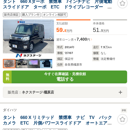
タント 660 Xターボ 禁煙車 7インチナビ 片側電動
スライドドア ターボ ETC ドライブレコーダー ア
イドリングストップ フォグランプ ヘッドレベライザ
販売店保証
購入プラン付
オンライン相談可
ー スマートキー Bluetooth TV
支払総額
本体価格
59.
51.
8
9
万円
万円
7,400
通常ローン
月々
円
年式
2014
年
走行
7.9
万km
車検
'27/07
修復
なし
保証
保証付
整備
法定整備付
住所
奈良県橿原市
今すぐ在庫確認・見積依頼
無
電話する
料
販売店：
ネクステージ 橿原店
ダイハツ
PR
タント 660 X リミテッド 禁煙車 ナビ TV バック
カメラ ETC 片側パワースライドドア オートエアコ
ン スマートキー アイドリングストップ ヘッドレベ