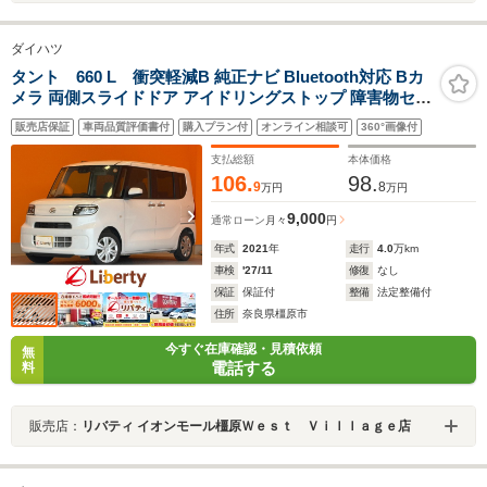
ダイハツ
タント 660 L 衝突軽減B 純正ナビ Bluetooth対応 Bカ
メラ 両側スライドドア アイドリングストップ 障害物セン
サー LEDヘッドライト ステアリングスイッチ
販売店保証
車両品質評価書付
購入プラン付
オンライン相談可
360°画像付
支払総額
本体価格
106.
98.
9
8
万円
万円
9,000
通常ローン
月々
円
年式
2021
年
走行
4.0
万km
車検
'27/11
修復
なし
保証
保証付
整備
法定整備付
住所
奈良県橿原市
今すぐ在庫確認・見積依頼
無
電話する
料
販売店：
リバティ イオンモール橿原Ｗｅｓｔ Ｖｉｌｌａｇｅ店