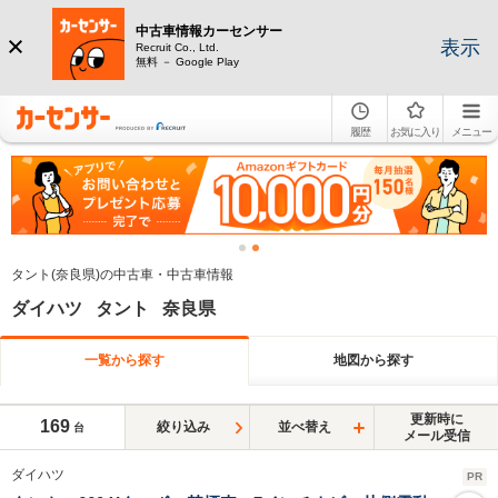
中古車情報カーセンサー
表示
Recruit Co., Ltd.
無料 － Google Play
履歴
お気に入り
メニュー
タント(奈良県)の中古車・中古車情報
ダイハツ タント 奈良県
一覧から探す
地図から探す
更新時に
169
絞り込み
並べ替え
台
メール受信
ダイハツ
PR