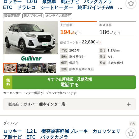
ロッキー 1.0 G 禁煙車 純正ナビ バックカメラ
ETC ドラレコ シートヒーター 純正17インチAW
LEDヘッドライト 純正フロアマット オートハイビー
販売店保証
購入プラン付
オンライン相談可
ム アダプティブクルーズコントロール スマートアシ
スト
支払総額
本体価格
194.
186.
8
8
万円
万円
22,800
残価ローン
月々
円
年式
2020
年
走行
3.1
万km
車検
車検整備付
修復
なし
保証
保証付
整備
法定整備付
住所
熊本県熊本市東区
今すぐ在庫確認・見積依頼
無
電話する
料
カーセンサーアフター保証がBプランに付いています
販売店：
ガリバー 熊本インター店
ダイハツ
PR
ロッキー 1.2 L 衝突被害軽減ブレーキ カロッツェリ
ア製ナビ ETC バックカメラ