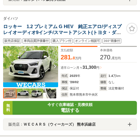
ダイハツ
ロッキー 1.2 プレミアム G HEV 純正エアロ/ディスプ
レイオーディオ9インチ/スマートアシスト(トヨタ・ダイ
ハツ)/シートヒーター/パノラマモニター/車線逸脱防止支
販売店保証
車両品質評価書付
購入プラン付
オンライン相談可
360°画像付
援システム/シート ハーフレザー
支払総額
本体価格
281.
270.
8
8
万円
万円
31,300
通常ローン
月々
円
年式
2025
年
走行
1.4
万km
車検
'28/02
修復
なし
保証
保証付
整備
法定整備付
住所
熊本県熊本市中央区
今すぐ在庫確認・見積依頼
無
電話する
料
販売店：
ＷＥＣＡＲＳ（ウィーカーズ） 熊本浜線店