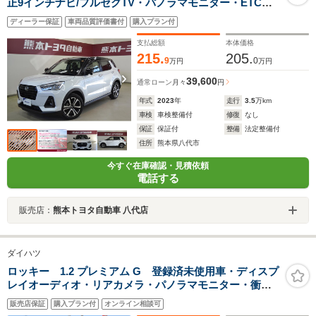
正9インチナビ/フルセグTV・パノラマモニター・ETC・
純正ドラレコ・前席シートヒーター・コーナーセンサー
ディーラー保証
車両品質評価書付
購入プラン付
(フロント・リア)・LEDフロントフォグランプ・ワンオー
ナー車・ロングラン保証付
支払総額
本体価格
215.
205.
9
0
万円
万円
39,600
通常ローン
月々
円
年式
2023
年
走行
3.5
万km
車検
車検整備付
修復
なし
保証
保証付
整備
法定整備付
住所
熊本県八代市
今すぐ在庫確認・見積依頼
電話する
販売店：
熊本トヨタ自動車 八代店
ダイハツ
ロッキー 1.2 プレミアム G 登録済未使用車・ディスプ
レイオーディオ・リアカメラ・パノラマモニター・衝突
防止軽減ブレーキ・スマートキー・LED・
販売店保証
購入プラン付
オンライン相談可