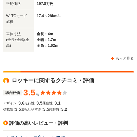
平均価格
197.8万円
WLTCモード
17.4～28km/L
燃費
車体寸法
全長：4m
(全長x全幅x全
全幅：1.7m
高)
全高：1.62m
もっと見る
ロッキーに関するクチコミ・評価
3.5
総合評価
点
3.6
3.5
3.1
デザイン :
走行性 :
居住性 :
3.5
3.5
3.2
積載性 :
運転しやすさ :
維持費 :
評価の高いレビュー・評判