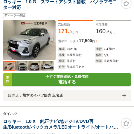
ロッキー 1.0 G スマートアシスト搭載 パノラマモニ
ター対応
ディーラー保証
支払総額
本体価格
171.
160.
9
6
万円
万円
17,500
通常ローン
月々
円
年式
2021
年
走行
2.4
万km
車検
車検整備付
修復
なし
保証
保証付
整備
法定整備付
住所
熊本県玉名市
今すぐ在庫確認・見積依頼
無
電話する
料
販売店：
熊本ダイハツ販売 玉名店
ダイハツ
ロッキー 1.0 X 純正ナビ/地デジTV/DVD再
生/Bluetooth/バックカメラ/LEDオートライト/オートハイ
ビーム/ドライブレコーダー/ETC/プッシュスタート/スマ