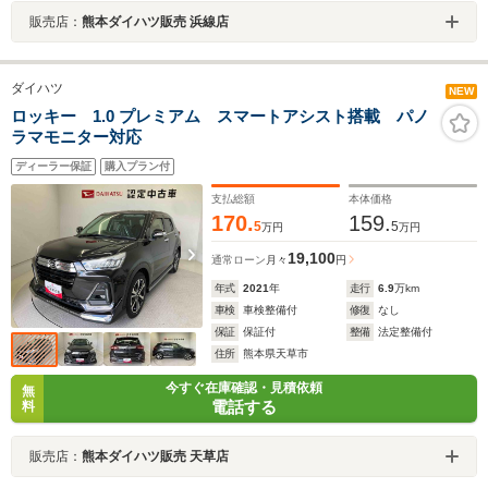
販売店：
熊本ダイハツ販売 浜線店
ダイハツ
NEW
ロッキー 1.0 プレミアム スマートアシスト搭載 パノ
ラマモニター対応
ディーラー保証
購入プラン付
支払総額
本体価格
170.
159.
5
5
万円
万円
19,100
通常ローン
月々
円
年式
2021
年
走行
6.9
万km
車検
車検整備付
修復
なし
保証
保証付
整備
法定整備付
住所
熊本県天草市
今すぐ在庫確認・見積依頼
無
電話する
料
販売店：
熊本ダイハツ販売 天草店