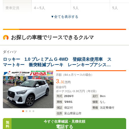
乗車定員
4～5人
5人
5人
▼
全てを表示する
ドア数
3ドア
5ドア
5ドア
全高
全高
全
お探しの車種でリースできるクルマ
1.83m～1.92m
1.62m
1.
ダイハツ
ロッキー 1.0 プレミアム G 4WD 登録済未使用車 ス
全幅
全幅
全
サイズ
マートキー 衝突軽減ブレーキ レーンキープアシス
1.58m～1.78m
1.7m
1
全長
全長
(全長x全幅x全高)
ト オートライト ADB オートエアコン シートヒー
3.66m～4.1m
4m
ター ACC ステアリングスイッチ ワイパーデアイサ
月額（
84
ヵ月リースの場合）
3.
ー フォグライト前後 純正17インチAW
31
万円
頭金
0
円
ボーナス払い
3.30
万円（年
2
回）
ホイールベース
ホイールベース
ホイー
年式
2026
年
走行
3
km
-m
-m
車検
'29/01
修復
なし
保証
保証付
整備
法定整備付
17.4～28.0km/L
17.4～28.
住所
富山県富山市
└市街地:13.4～
└市街地:1
今すぐ在庫確認・見積依頼
無
29.6km/L
29.6km/L
WLTCモード
電話する
料
-
└郊外:18.7～
└郊外:18.