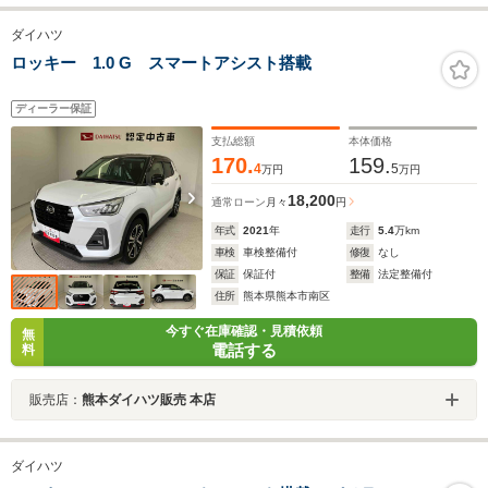
ダイハツ
ロッキー 1.0 G スマートアシスト搭載
ディーラー保証
支払総額
本体価格
170.
159.
4
5
万円
万円
18,200
通常ローン
月々
円
年式
2021
年
走行
5.4
万km
車検
車検整備付
修復
なし
保証
保証付
整備
法定整備付
住所
熊本県熊本市南区
今すぐ在庫確認・見積依頼
無
電話する
料
販売店：
熊本ダイハツ販売 本店
ダイハツ