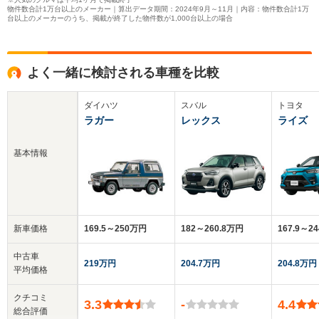
物件数合計1万台以上のメーカー｜算出データ期間：2024年9月～11月｜内容：物件数合計1万
台以上のメーカーのうち、掲載が終了した物件数が1,000台以上の場合
よく一緒に検討される車種を比較
ダイハツ
スバル
トヨタ
ラガー
レックス
ライズ
基本情報
新車価格
169.5～250万円
182～260.8万円
167.9～2
中古車
219万円
204.7万円
204.8万円
平均価格
クチコミ
3.3
-
4.4
総合評価