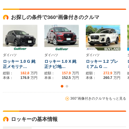
お探しの条件で360°画像付きのクルマ
ダイハツ
ダイハツ
ダイハツ
ロッキー 1.0 G 純
ロッキー 1.0 X 純
ロッキー 1.2 プレ
正メモリナ…
正ナビ/地…
ミアム G …
総額：
182.8
万円
総額：
157.9
万円
総額：
272.9
万円
本体：
176.9
万円
本体：
152.5
万円
本体：
260.7
万円
360°画像付きのクルマをもっと見る
ロッキーの基本情報