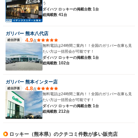
う
1
ダイハツ ロッキーの
掲載台数
台
41
総掲載数
台
ガリバー 熊本八代店
4.9
総合評価
点
無料電話は24時間ご案内！！全国のガリバー在庫も見
たい方は一括照会が可能です！
1
ダイハツ ロッキーの
掲載台数
台
102
総掲載数
台
ガリバー 熊本インター店
4.8
総合評価
点
無料電話は24時間ご案内！！全国のガリバー在庫も見
たい方は一括照会が可能です！
1
ダイハツ ロッキーの
掲載台数
台
212
総掲載数
台
ロッキー（熊本県）のクチコミ件数が多い販売店