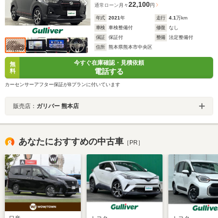
22,100
通常ローン
月々
円
年式
2021
年
走行
4.1
万km
車検
車検整備付
修復
なし
保証
保証付
整備
法定整備付
住所
熊本県熊本市中央区
今すぐ在庫確認・見積依頼
無
電話する
料
カーセンサーアフター保証がBプランに付いています
販売店：
ガリバー 熊本店
あなたにおすすめの中古車
［PR］