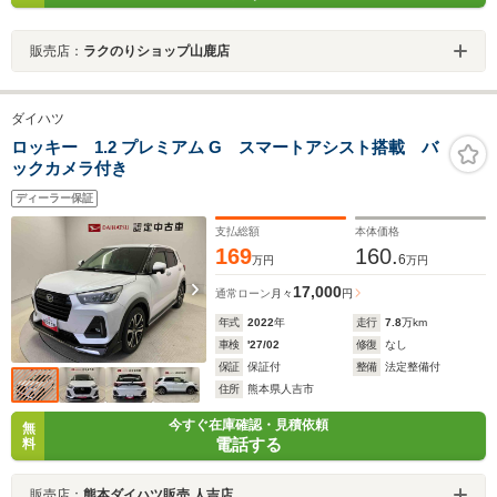
販売店：
ラクのりショップ山鹿店
ダイハツ
ロッキー 1.2 プレミアム G スマートアシスト搭載 バ
ックカメラ付き
ディーラー保証
支払総額
本体価格
169
160.
6
万円
万円
17,000
通常ローン
月々
円
年式
2022
年
走行
7.8
万km
車検
'27/02
修復
なし
保証
保証付
整備
法定整備付
住所
熊本県人吉市
今すぐ在庫確認・見積依頼
無
電話する
料
販売店：
熊本ダイハツ販売 人吉店