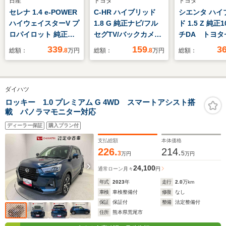
日産
トヨタ
トヨタ
セレナ 1.4 e-POWER
C-HR ハイブリッド
シエンタ ハイ
ハイウェイスターV プ
1.8 G 純正ナビ/フル
ド 1.5 Z 純正
ロパイロット 純正コ
セグTV/バックカメ
チDA トヨタ
ネクトナビ 地デジTV
ラ/ETC2.0/ドライブレ
ティーセンス
339
159
3
総額：
.8
万円
総額：
.8
万円
総額：
DVD CD再生
コーダー/BSM/本革コ
LDA RSA 
Bluetooth接続 アラ
ンビシート/シートヒ
れ告知機能 
ウンドビューモニター
ーター/トヨタセーフ
カメラ 両側
ダイハツ
インテリジェントクル
ティセンスP/レーダー
ライドドア 
ーズコントロール イ
クルーズコントロー
グサポートブ
ロッキー 1.0 プレミアム G 4WD スマートアシスト搭
載 パノラマモニター対応
ンテリジェントルーム
ル/純正18インチAW/
ETC2.0 レ
ミラー ハンズフリー
禁煙車
ルーズ フルセ
ディーラー保証
購入プラン付
両側パワースライドド
支払総額
本体価格
ア ETC2.0
226.
214.
3
5
万円
万円
24,100
通常ローン
月々
円
年式
2023
年
走行
2.0
万km
車検
車検整備付
修復
なし
保証
保証付
整備
法定整備付
住所
熊本県荒尾市