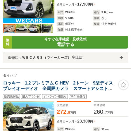
17,900
通常ローン
月々
円
年式
2020
年
走行
3.6
万km
車検
'27/05
修復
なし
保証
保証付
整備
法定整備付
住所
熊本県宇土市
今すぐ在庫確認・見積依頼
無
電話する
料
販売店：
ＷＥＣＡＲＳ（ウィーカーズ） 宇土店
ダイハツ
ロッキー 1.2 プレミアム G HEV 2トーン 9型ディス
プレイオーディオ 全周囲カメラ スマートアシスト
レーダークルーズ ブラインドスポットモニター コー
販売店保証
購入プラン付
オンライン相談可
360°画像付
ナーセンサー LEDヘッド 純正17インチAW オートエ
アコン シートヒーター
支払総額
本体価格
272.
260.
9
7
万円
万円
23,300
通常ローン
月々
円
年式
2025
年
走行
11
km