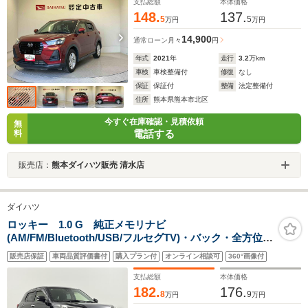
支払総額
本体価格
148.
137.
5
5
万円
万円
14,900
通常ローン
月々
円
年式
2021
年
走行
3.2
万km
車検
車検整備付
修復
なし
保証
保証付
整備
法定整備付
住所
熊本県熊本市北区
今すぐ在庫確認・見積依頼
無
電話する
料
販売店：
熊本ダイハツ販売 清水店
ダイハツ
ロッキー 1.0 G 純正メモリナビ
(AM/FM/Bluetooth/USB/フルセグTV)・バック・全方位カ
メラ・先行車発進・衝突警報タイミング・アダプティブ
販売店保証
車両品質評価書付
購入プラン付
オンライン相談可
360°画像付
クルーズコントロール・ETC・純正17インチAW・前席シ
ートヒーター・オートライト
支払総額
本体価格
182.
176.
8
9
万円
万円