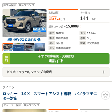
販売店保証
購入プラン付
支払総額
本体価格
157.
144.
3
0
万円
万円
15,600
通常ローン
月々
円
年式
2022
年
走行
6.5
万km
車検
車検整備付
修復
なし
保証
保証付
整備
法定整備付
住所
熊本県山鹿市
今すぐ在庫確認・見積依頼
無
電話する
料
販売店：
ラクのりショップ山鹿店
ダイハツ
ロッキー 1.0 X スマートアシスト搭載 パノラマモニ
ター対応
ディーラー保証
購入プラン付