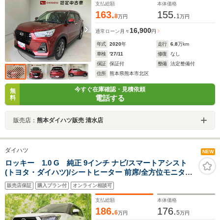
支払総額
本体価格
163.
155.
8
1
万円
万円
16,900
通常ローン
月々
円
年式
2020
年
走行
6.8
万km
車検
'27/11
修復
なし
保証
保証付
整備
法定整備付
住所
熊本県熊本市北区
今すぐ在庫確認・見積依頼
無
電話する
料
販売店：
熊本ダイハツ販売 清水店
ダイハツ
NEW
ロッキー 1.0 G 純正 9インチ ナビ/スマートアシスト
(トヨタ・ダイハツ)/シートヒーター 前席/全方位モニター/
ドライブレコーダー 純正/ヘッドランプ LED/USBジャッ
販売店保証
購入プラン付
オンライン相談可
ク/Bluetooth接続
支払総額
本体価格
186.
176.
6
5
万円
万円