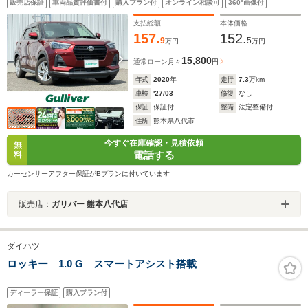
販売店保証
車両品質評価書付
購入プラン付
オンライン相談可
360°画像付
ートキー/純正16AW/禁煙車
支払総額
本体価格
157.
152.
9
5
万円
万円
15,800
通常ローン
月々
円
年式
2020
年
走行
7.3
万km
車検
'27/03
修復
なし
保証
保証付
整備
法定整備付
住所
熊本県八代市
今すぐ在庫確認・見積依頼
無
電話する
料
カーセンサーアフター保証がBプランに付いています
販売店：
ガリバー 熊本八代店
ダイハツ
ロッキー 1.0 G スマートアシスト搭載
ディーラー保証
購入プラン付