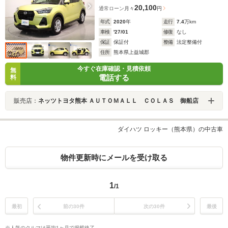
20,100
通常ローン
月々
円
年式
2020
年
走行
7.4
万km
車検
'27/01
修復
なし
保証
保証付
整備
法定整備付
住所
熊本県上益城郡
今すぐ在庫確認・見積依頼
無
電話する
料
販売店：
ネッツトヨタ熊本 ＡＵＴＯＭＡＬＬ ＣＯＬＡＳ 御船店
ダイハツ ロッキー（熊本県）の中古車
物件更新時にメールを受け取る
1
/1
最初
前の30件
次の30件
最後
※人気のクルマは平均1ヶ月で掲載終了