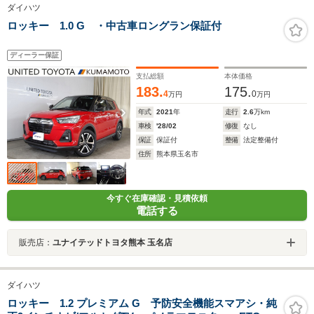
ダイハツ
ロッキー 1.0 G ・中古車ロングラン保証付
ディーラー保証
支払総額
本体価格
183.
175.
4
0
万円
万円
年式
2021
年
走行
2.6
万km
車検
'28/02
修復
なし
保証
保証付
整備
法定整備付
住所
熊本県玉名市
今すぐ在庫確認・見積依頼
電話する
販売店：
ユナイテッドトヨタ熊本 玉名店
ダイハツ
ロッキー 1.2 プレミアム G 予防安全機能スマアシ・純