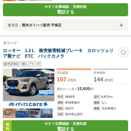
今すぐ在庫確認・見積依頼
電話する
販売店：
熊本ダイハツ販売 宇城店
ダイハツ
ロッキー 1.2 L 衝突被害軽減ブレーキ カロッツェリ
ア製ナビ ETC バックカメラ
販売店保証
購入プラン付
支払総額
本体価格
157.
144.
3
0
万円
万円
15,600
通常ローン
月々
円
年式
2022
年
走行
6.5
万km
車検
車検整備付
修復
なし
保証
保証付
整備
法定整備付
住所
熊本県山鹿市
今すぐ在庫確認・見積依頼
無
電話する
料