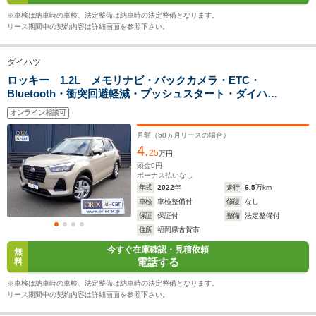
燃費
30.2km/L
30.2km/L
※車検は納車時の車検、法定整備は納車時の法定整備となります。
└高速道路:18.9～
└高速道路:
リース期間中の契約内容は詳細画面を参照下さい。
26.1km/L
26.1km/L
ダイハツ
排気量
2765cc
996～1196cc
996～119
ロッキー 1.2L メモリナビ・バックカメラ・ETC・
Bluetooth・衝突回避軽減・プッシュスタート・ダイハ
駆動方式
4WD
FF、4WD
FF、4WD
ツ・ロッキー
オンライン相談可
月額（
60
ヵ月リースの場合）
4.
25
万円
頭金
0
円
ボーナス払いなし
年式
2022
年
走行
6.5
万km
車検
車検整備付
修復
なし
保証
保証付
整備
法定整備付
住所
福岡県古賀市
今すぐ在庫確認・見積依頼
無
電話する
料
※車検は納車時の車検、法定整備は納車時の法定整備となります。
リース期間中の契約内容は詳細画面を参照下さい。