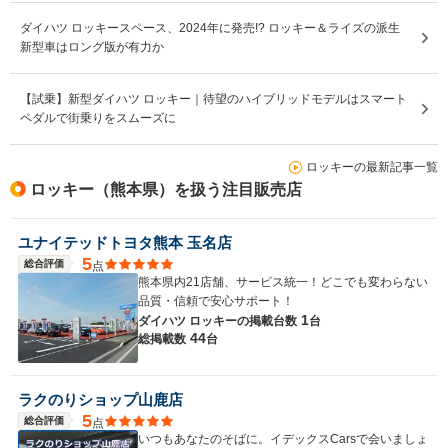
ダイハツ ロッキースペース、2024年に発売!? ロッキー＆ライズの派生
新型車はロング版が有力か
【試乗】新型ダイハツ ロッキー｜待望のハイブリッドモデルはスマート
ペダルで街乗りをスムーズに
ロッキーの最新記事一覧
ロッキー（熊本県）を扱う注目販売店
ユナイテッドトヨタ熊本 玉名店
5
総合評価
点
熊本県内21店舗、サービス統一！どこでも変わらない
品質・信頼で安心サポート！
1
ダイハツ ロッキーの
掲載台数
台
44
総掲載数
台
ラクのりショップ山鹿店
5
総合評価
点
いつもあなたのそばに。イデックスCarsで会いましょ