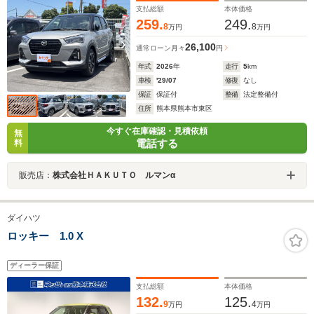
支払総額
本体価格
259.
249.
8
8
万円
万円
26,100
通常ローン
月々
円
年式
2026
年
走行
5
km
車検
'29/07
修復
なし
保証
保証付
整備
法定整備付
住所
熊本県熊本市東区
今すぐ在庫確認・見積依頼
無
電話する
料
販売店：
株式会社ＨＡＫＵＴＯ ルマンα
ダイハツ
ロッキー 1.0 X
ディーラー保証
支払総額
本体価格
132.
125.
9
4
万円
万円