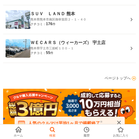
ＳＵＶ ＬＡＮＤ 熊本
熊本県熊本市南区御幸笛田２－１－４０
176
クチコミ：
件
ＷＥＣＡＲＳ（ウィーカーズ） 宇土店
熊本県宇土市三拾町１００－１
55
クチコミ：
件
ページトップへ
※
人気のクルマは平均1ヶ月で掲載終了
在庫が無くなる前にお問い合わせください
ホーム
検索
履歴
お気に入り
中古車トップ
中古車検索：メーカー一覧
ダイハツの中古車
全国のダイハツ
ロッキーの中古