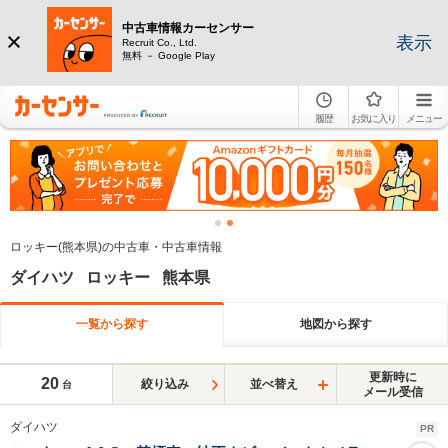
中古車情報カーセンサー
表示
Recruit Co., Ltd.
無料 － Google Play
履歴
お気に入り
メニュー
ロッキー(熊本県)の中古車・中古車情報
ダイハツ ロッキー 熊本県
一覧から探す
地図から探す
更新時に
20
絞り込み
並べ替え
台
メール受信
ダイハツ
PR