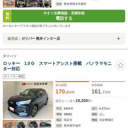
住所
熊本県熊本市東区
今すぐ在庫確認・見積依頼
無
電話する
料
カーセンサーアフター保証がBプランに付いています
販売店：
ガリバー 熊本インター店
ダイハツ
ロッキー 1.0 G スマートアシスト搭載 パノラマモニ
ター対応
ディーラー保証
支払総額
本体価格
170.
161.
6
7
万円
万円
18,200
通常ローン
月々
円
年式
2021
年
走行
4.3
万km
車検
'28/01
修復
なし
保証
保証付
整備
法定整備付
住所
熊本県宇城市