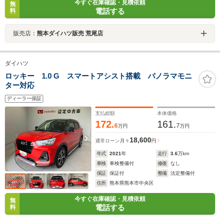
今すぐ在庫確認・見積依頼
無
電話する
料
販売店：
熊本ダイハツ販売 荒尾店
ダイハツ
ロッキー 1.0 G スマートアシスト搭載 パノラマモニ
ター対応
ディーラー保証
支払総額
本体価格
172.
161.
6
7
万円
万円
18,600
通常ローン
月々
円
年式
2021
年
走行
3.6
万km
車検
車検整備付
修復
なし
保証
保証付
整備
法定整備付
住所
熊本県熊本市中央区
今すぐ在庫確認・見積依頼
無
電話する
料