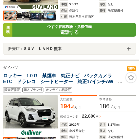
車検
'28/12
修復
なし
保証
保証付
整備
法定整備付
住所
熊本県熊本市南区
今すぐ在庫確認・見積依頼
無
電話する
料
販売店：
ＳＵＶ ＬＡＮＤ 熊本
ダイハツ
NEW
ロッキー 1.0 G 禁煙車 純正ナビ バックカメラ
ETC ドラレコ シートヒーター 純正17インチAW
LEDヘッドライト 純正フロアマット オートハイビー
販売店保証
購入プラン付
オンライン相談可
ム アダプティブクルーズコントロール スマートアシ
スト
支払総額
本体価格
194.
186.
8
8
万円
万円
22,800
残価ローン
月々
円
年式
2020
年
走行
3.1
万km
車検
車検整備付
修復
なし
保証
保証付
整備
法定整備付