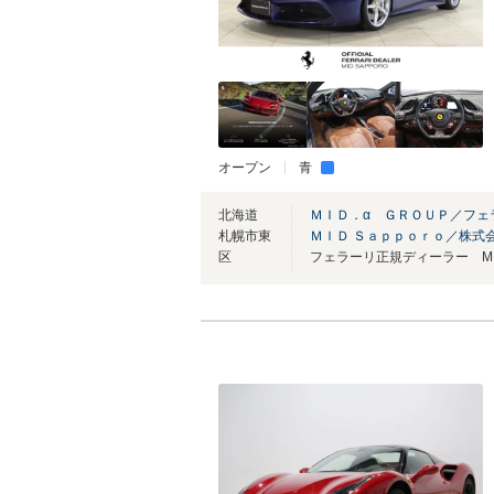
オープン
青
北海道
ＭＩＤ．α ＧＲＯＵＰ／フ
札幌市東
ＭＩＤ Ｓａｐｐｏｒｏ／株式
区
フェラーリ正規ディーラー MID 