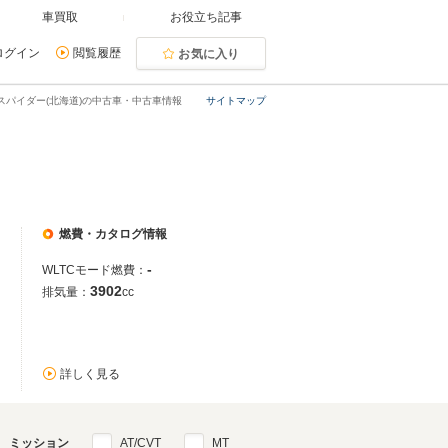
車買取
お役立ち記事
ログイン
閲覧履歴
お気に入り
8スパイダー(北海道)の中古車・中古車情報
サイトマップ
燃費・カタログ情報
-
WLTCモード燃費：
3902
排気量：
cc
詳しく見る
ミッション
AT/CVT
MT