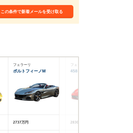
この条件で新着メールを受け取る
フェラーリ
フェラーリ
フ
ポルトフィーノM
458イタリア
F
2737万円
2830万円
32