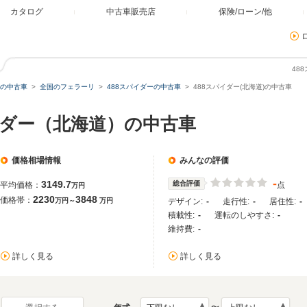
カタログ
中古車販売店
保険/ローン/他
48
の中古車
全国のフェラーリ
488スパイダーの中古車
488スパイダー(北海道)の中古車
イダー（北海道）の中古車
価格相場情報
みんなの評価
-
3149.7
総合評価
平均価格：
点
万円
2230
3848
価格帯：
万円～
万円
デザイン:
-
走行性:
-
居住性:
-
積載性:
-
運転のしやすさ:
-
維持費:
-
詳しく見る
詳しく見る