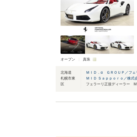
オープン
真珠
北海道
ＭＩＤ．α ＧＲＯＵＰ／フ
札幌市東
ＭＩＤ Ｓａｐｐｏｒｏ／株式
区
フェラーリ正規ディーラー MID 