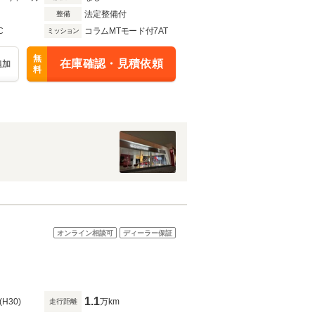
法定整備付
整備
C
コラムMTモード付7AT
ミッション
無
在庫確認・見積依頼
追加
料
オンライン相談可
ディーラー保証
1.1
(H30)
万km
走行距離