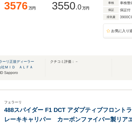
3576
3550
車検整
車検
.0
万円
万円
保証付
保証
3900C
排気量
お気に入り
ェラーリ正規ディーラー
クチコミ評価：－
会社ＭＩＤ ＡＬＦＡ
Sapporo
フェラーリ
488スパイダー F1 DCT アダプティブフロン
レーキキャリパー カーボンファイバー製リアエ
ー スクーデリアフェラーリフェンダーエンブレ