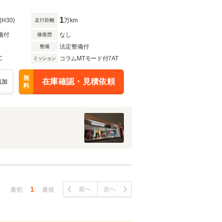
1
(H30)
万km
走行距離
備付
なし
修復歴
法定整備付
整備
C
コラムMTモード付7AT
ミッション
無
在庫確認・見積依頼
追加
料
1
前へ
次へ
最初
最後