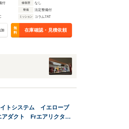
備付
なし
修復歴
法定整備付
整備
C
コラム7AT
ミッション
無
在庫確認・見積依頼
追加
料
トライトシステム イエローブ
アダクト Frエアリクタ
ム Bカメラ フロント&