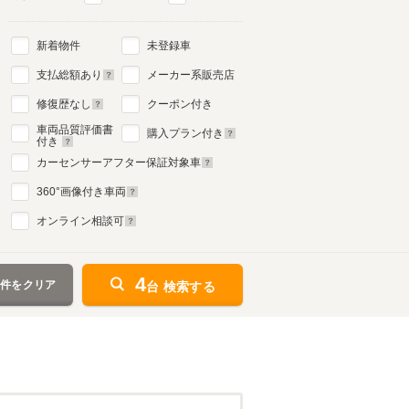
新着物件
未登録車
支払総額あり
メーカー系販売店
修復歴なし
クーポン付き
車両品質評価書
購入プラン付き
付き
カーセンサーアフター保証対象車
360
°画像付き車両
オンライン相談可
4
条件をクリア
台 検索する