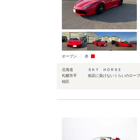
オープン
赤
北海道
ＳＫＹ ＨＯＲＳＥ
札幌市手
稲区