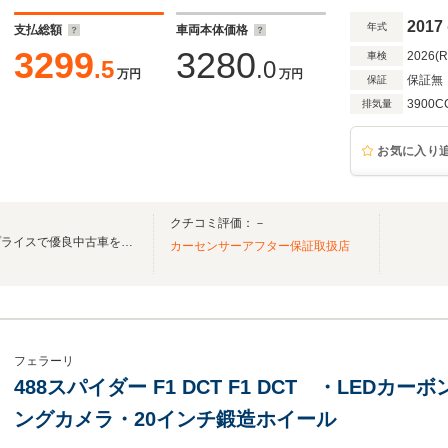
リアパーキングセンサ
2017
年式
支払総額
車両本体価格
3299
3280
2026(
車検
.5
.0
万円
万円
保証無
保証
3900C
排気量
お気に入り
クチコミ評価：－
他店に負けないくらいのロープライスで優良中古車をご提供いたします！
カーセンサーアフター保証取扱店
フェラーリ
488スパイダー F1 DCT F1 DCT ・LED
ングカメラ・20インチ鍛造ホイール