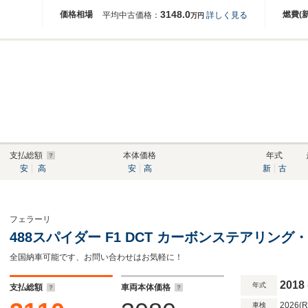
3148.0
価格相場
燃費(
平均中古価格：
詳しく見る
万円
支払総額
本体価格
年式
安
高
安
高
新
古
フェラーリ
488スパイダー F1 DCT カーボンステアリング
全国納車可能です、お問い合わせはお気軽に！
2018
年式
支払総額
車両本体価格
2026(
車検