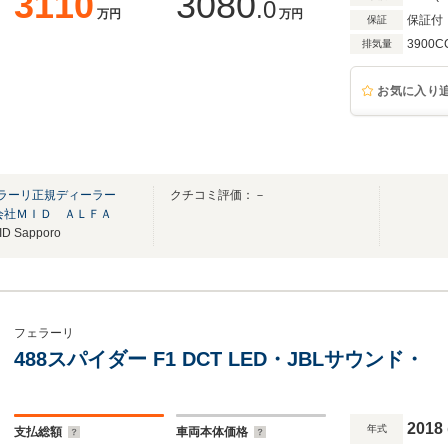
3110
3080
.0
万円
万円
保証付
保証
3900C
排気量
お気に入り
ェラーリ正規ディーラー
クチコミ評価：－
会社ＭＩＤ ＡＬＦＡ
Sapporo
フェラーリ
488スパイダー F1 DCT LED・JBLサウンド・
2018
年式
支払総額
車両本体価格