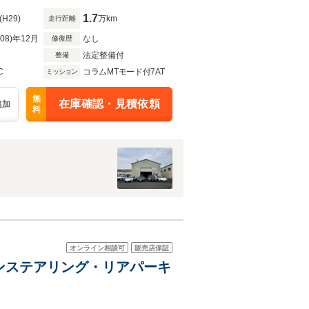
1.7
(H29)
万km
走行距離
R08)年12月
なし
修復歴
法定整備付
整備
C
コラムMTモード付7AT
ミッション
無
在庫確認・見積依頼
追加
料
オンライン相談可
販売店保証
カーボンステアリング・リアパーキ