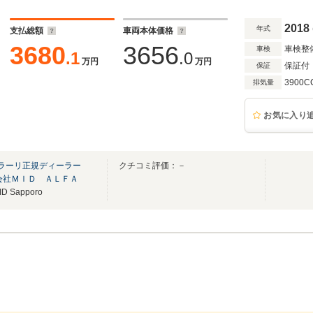
2018
年式
支払総額
車両本体価格
3680
3656
車検整
車検
.1
.0
万円
万円
保証付
保証
3900C
排気量
お気に入り
ェラーリ正規ディーラー
クチコミ評価：－
会社ＭＩＤ ＡＬＦＡ
Sapporo