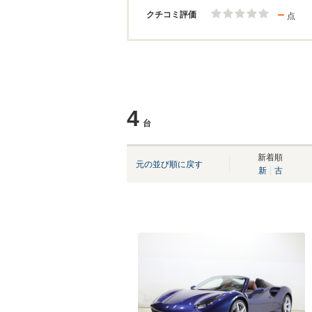
－
クチコミ評価
点
4
台
新着順
元の並び順に戻す
新
古