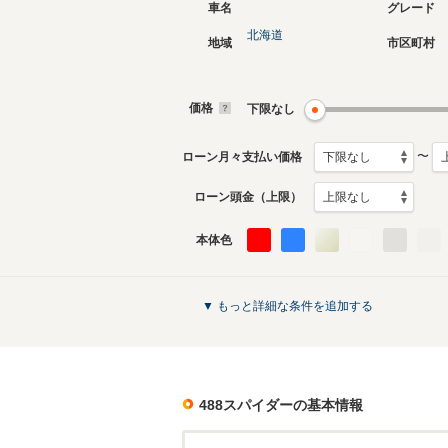
車名
グレード
北海道
地域
市区町村
価格
下限なし
〜
ローン月々支払い価格
ローン頭金（上限）
本体色
▼ もっと詳細な条件を追加する
488スパイダー
の基本情報