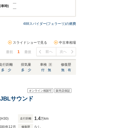
---
新車時)
---
488スパイダー(フェラーリ)の燃費
スライドショーで見る
中古車相場
1
前へ
次へ
最初
最後
走行距離
排気量
車検
修復歴
多
少
多
少
付
無
無
有
オンライン相談可
販売店保証
・JBLサウンド
1.4
(H30)
万km
走行距離
R08)年12月
なし
修復歴