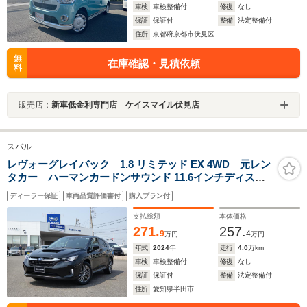
車検
車検整備付
修復
なし
保証
保証付
整備
法定整備付
住所
京都府京都市伏見区
無
在庫確認・見積依頼
料
販売店：
新車低金利専門店 ケイスマイル伏見店
スバル
レヴォーグレイバック 1.8 リミテッド EX 4WD 元レン
タカー ハーマンカードンサウンド 11.6インチディスプ
レイ フルセグ Bluetoothオーディオ フロントカメ
ディーラー保証
車両品質評価書付
購入プラン付
ラ サイドカメラ バックカメラ 全周囲カメラ 電動
リヤゲート シートヒーター
支払総額
本体価格
271.
257.
9
4
万円
万円
年式
2024
年
走行
4.0
万km
車検
車検整備付
修復
なし
保証
保証付
整備
法定整備付
住所
愛知県半田市