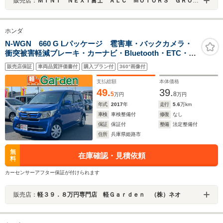
販売店：
ＭＩＮＩ ＮＥＸＴ富士 ＡＬＣ ＭＯＴＯＲＳ ＧＲＯＵＰ
ホンダ
N-WGN 660 G Lパッケージ 雹害車・バックカメラ・
衝突被害軽減ブレーキ・カーナビ・Bluetooth・ETC・
CD/DVD再生・スマートキー&プッシュスタート・ベンチ
販売店保証
車両品質評価書付
購入プラン付
360°画像付
シート・ルームクリーニング
支払総額
本体価格
49.
39.
5
8
万円
万円
年式
2017
年
走行
5.6
万km
車検
車検整備付
修復
なし
保証
保証付
整備
法定整備付
住所
兵庫県姫路市
無
在庫確認・見積依頼
料
カーセンサーアフター保証が付けられます
販売店：
軽３９．８万円専門店 軽Ｇａｒｄｅｎ （株）ネオ