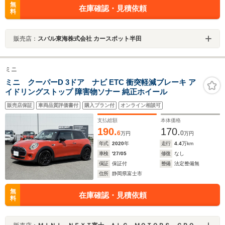
無
在庫確認・見積依頼
料
販売店：
スバル東海株式会社 カースポット半田
ミニ
ミニ クーパーD 3ドア ナビ ETC 衝突軽減ブレーキ ア
イドリングストップ 障害物ソナー 純正ホイール
販売店保証
車両品質評価書付
購入プラン付
オンライン相談可
支払総額
本体価格
190.
170.
6
0
万円
万円
年式
2020
年
走行
4.4
万km
車検
'27/05
修復
なし
保証
保証付
整備
法定整備無
住所
静岡県富士市
無
在庫確認・見積依頼
料