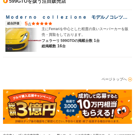
599GTOを扱う注目販売店
Ｍｏｄｅｒｎｏ ｃｏｌｌｅｚｉｏｎｅ モデルノコレツィオーネ
5
総合評価
点
主にFerrariを中心とした程度の良いスーパーカーを販
売・買取をしております。
1
フェラーリ 599GTOの
掲載台数
台
16
総掲載数
台
ページトップへ