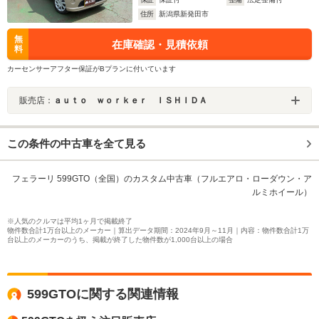
住所
新潟県新発田市
無
在庫確認・見積依頼
料
カーセンサーアフター保証がBプランに付いています
販売店：
ａｕｔｏ ｗｏｒｋｅｒ ＩＳＨＩＤＡ
この条件の中古車を全て見る
フェラーリ 599GTO（全国）のカスタム中古車（フルエアロ・ローダウン・ア
ルミホイール）
※人気のクルマは平均1ヶ月で掲載終了
物件数合計1万台以上のメーカー｜算出データ期間：2024年9月～11月｜内容：物件数合計1万
台以上のメーカーのうち、掲載が終了した物件数が1,000台以上の場合
599GTOに関する関連情報