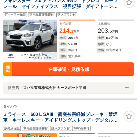
フォレスター 2.0 アドバンス 4WD ドラレコ ルーフ
レール セイフティプラス 視界拡張 ダイアトーンナ
ビ フルセグ Bluetoothオーディオ USB フロントカ
ディーラー保証
車両品質評価書付
購入プラン付
メラ サイドカメラ バックカメラ スマートリヤビュ
ーミラー ETC2.0
支払総額
本体価格
214.
203.
1
5
万円
万円
年式
2018
年
走行
5.0
万km
車検
'27/10
修復
なし
保証
保証付
整備
法定整備付
住所
愛知県半田市
無
在庫確認・見積依頼
料
販売店：
スバル東海株式会社 カースポット半田
ダイハツ
ミライース 660 L SAIII 衝突被害軽減ブレーキ・禁煙
車・キーレスキー・アイドリングストップ・デジタルメ
ーター
販売店保証
車両品質評価書付
購入プラン付
360°画像付