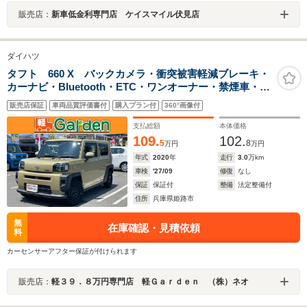
販売店：
新車低金利専門店 ケイスマイル伏見店
ダイハツ
タフト 660 X バックカメラ・衝突被害軽減ブレーキ・
カーナビ・Bluetooth・ETC・ワンオーナー・禁煙車・フ
ルセグTV・CD/DVD再生・スマートキー&プッシュスター
販売店保証
車両品質評価書付
購入プラン付
360°画像付
ト・ベンチシート・ルームクリーニング
支払総額
本体価格
109.
102.
5
8
万円
万円
年式
2020
年
走行
3.0
万km
車検
'27/09
修復
なし
保証
保証付
整備
法定整備付
住所
兵庫県姫路市
無
在庫確認・見積依頼
料
カーセンサーアフター保証が付けられます
販売店：
軽３９．８万円専門店 軽Ｇａｒｄｅｎ （株）ネオ