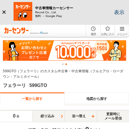
中古車情報カーセンサー
表示
Recruit Co., Ltd.
無料 － Google Play
履歴
お気に入り
メニュー
599GTO（フェラーリ）のカスタム中古車・中古車情報（フルエアロ・ローダ
ウン・アルミホイール）
フェラーリ 599GTO
一覧から探す
地図から探す
更新時に
0
絞り込み
並べ替え
台
メール受信