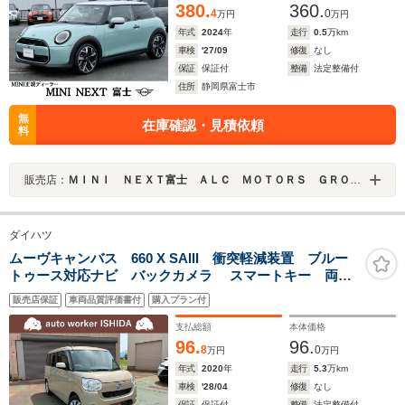
380.
360.
4
0
万円
万円
年式
2024
年
走行
0.5
万km
車検
'27/09
修復
なし
保証
保証付
整備
法定整備付
住所
静岡県富士市
無
在庫確認・見積依頼
料
販売店：
ＭＩＮＩ ＮＥＸＴ富士 ＡＬＣ ＭＯＴＯＲＳ ＧＲＯＵＰ
ダイハツ
ムーヴキャンバス 660 X SAIII 衝突軽減装置 ブルー
トゥース対応ナビ バックカメラ スマートキー 両側
電動スライドドア 関東仕入
販売店保証
車両品質評価書付
購入プラン付
支払総額
本体価格
96.
96.
8
0
万円
万円
年式
2020
年
走行
5.3
万km
車検
'28/04
修復
なし
保証
保証付
整備
法定整備付