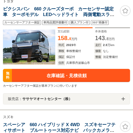
トヨタ
ピクシスバン 660 クルーズターボ カーセンサー認定
車 ターボモデル LEDヘッドライト 両側電動スライ
ドドア 純正ナビ Bluetooth Bカメラ ETC2.0
カーセンサーアフター保証
車両品質評価書付
購入プラン付
360°画像付
支払総額
本体価格
158.
143.
8
8
万円
万円
年式
2023
年
走行
2.0
万km
車検
車検整備付
修復
なし
保証
保証付
整備
法定整備付
住所
兵庫県丹波篠山市
無
在庫確認・見積依頼
料
カーセンサーアフター保証が基本プランに付いています
販売店：
ササヤマオートセンター（株）
スズキ
スペーシア 660 ハイブリッド X 4WD スズキセーフテ
ィサポート ブルートゥース対応ナビ バックカメラ