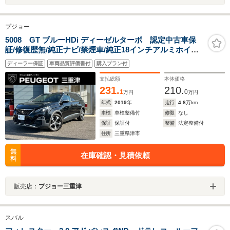
プジョー
5008 GT ブルーHDi ディーゼルターボ 認定中古車保
証/修復歴無/純正ナビ/禁煙車/純正18インチアルミホイー
ル/ETC/コントロール/LEDヘッドライト/バックモニター/
ディーラー保証
車両品質評価書付
購入プラン付
ブラインドスポットモニター/ルーフレール
支払総額
本体価格
231.
210.
1
0
万円
万円
年式
2019
年
走行
4.8
万km
車検
車検整備付
修復
なし
保証
保証付
整備
法定整備付
住所
三重県津市
無
在庫確認・見積依頼
料
販売店：
プジョー三重津
スバル