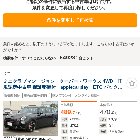
0
ご指定の条件に該当する中古車は
台です。
条件を変更して再度お探しください。
条件を変更して再検索
条件を緩めると、以下のような中古車がヒットします！こちらの中古車はいか
がですか？
549231
検索条件：すべてこだわらない
台ヒット
ミニ
ミニクラブマン ジョン・クーパー・ワークス 4WD 正
規認定中古車 保証整備付 applecarplay ETC バックカ
メラ 衝突軽減ブレーキ アイドリングストップ 障害物ソナ
販売店保証
車両品質評価書付
購入プラン付
オンライン相談可
ー アクティブクルコン LEDライト 純正ホイール
支払総額
本体価格
489.
470.
7
0
万円
万円
年式
2022
年
走行
1.3
万km
車検
'27/12
修復
なし
保証
保証付
整備
法定整備付
住所
静岡県富士市