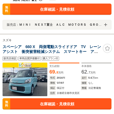
無
在庫確認・見積依頼
料
販売店：
ＭＩＮＩ ＮＥＸＴ富士 ＡＬＣ ＭＯＴＯＲＳ ＧＲＯＵＰ
スズキ
スペーシア 660 X 両側電動スライドドア TV レーン
アシスト 衝突被害軽減システム スマートキー アイ
ドリングストップ 電動格納ミラー シートヒーター
販売店保証
車両品質評価書付
購入プラン付
ベンチシート CVT 盗難防止システム ABS ESC
CD
支払総額
本体価格
69.
62.
9
7
万円
万円
年式
2016
年
走行
5.6
万km
車検
'27/07
修復
なし
保証
保証付
整備
法定整備無
住所
京都府京都市伏見区
無
在庫確認・見積依頼
料