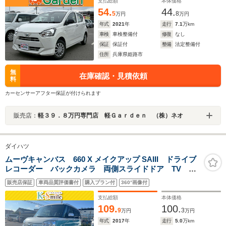
支払総額
本体価格
54.
44.
5
8
万円
万円
年式
2021
年
走行
7.1
万km
車検
車検整備付
修復
なし
保証
保証付
整備
法定整備付
住所
兵庫県姫路市
無
在庫確認・見積依頼
料
カーセンサーアフター保証が付けられます
販売店：
軽３９．８万円専門店 軽Ｇａｒｄｅｎ （株）ネオ
ダイハツ
ムーヴキャンバス 660 X メイクアップ SAIII ドライブ
レコーダー バックカメラ 両側スライドドア TV ク
リアランスソナー 衝突被害軽減システム オートマチ
販売店保証
車両品質評価書付
購入プラン付
360°画像付
ックハイビーム スマートキー アイドリングストッ
プ 電動格納ミラー CVT ベンチシート
支払総額
本体価格
109.
100.
9
3
万円
万円
年式
2017
年
走行
5.0
万km