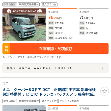
スマートキー 両側電動スライドドア シートヒーター
販売店保証
車両品質評価書付
購入プラン付
支払総額
本体価格
75.
75.
9
0
万円
万円
年式
2018
年
走行
9.2
万km
車検
'27/06
修復
なし
保証
保証付
整備
法定整備付
住所
新潟県新発田市
無
在庫確認・見積依頼
料
カーセンサーアフター保証がAプランに付いています
販売店：
ａｕｔｏ ｗｏｒｋｅｒ ＩＳＨＩＤＡ
ミニ
ミニ クーパーS 3ドア DCT 正規認定中古車 新車保証
保証整備付 ナビ ETC ドラレコ バックカメラ 衝突軽減ブ
レーキ アイドリングストップ 障害物ソナー 車線キープ A
販売店保証
車両品質評価書付
購入プラン付
オンライン相談可
クルコン
支払総額
本体価格