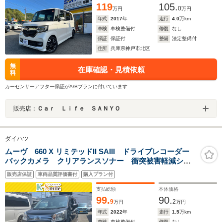
119
105.
0
万円
万円
年式
2017
年
走行
4.0
万km
車検
車検整備付
修復
なし
保証
保証付
整備
法定整備付
住所
兵庫県神戸市北区
無
在庫確認・見積依頼
料
カーセンサーアフター保証がA/Bプランに付いています
販売店：
Ｃａｒ Ｌｉｆｅ ＳＡＮＹＯ
ダイハツ
ムーヴ 660 X リミテッドII SAIII ドライブレコーダー
バックカメラ クリアランスソナー 衝突被害軽減シス
テム オートマチックハイビーム オートライト LED
販売店保証
車両品質評価書付
購入プラン付
ヘッドランプ スマートキー アイドリングストップ
電動格納ミラー
支払総額
本体価格
99.
90.
9
2
万円
万円
年式
2022
年
走行
1.5
万km
車検
車検整備付
修復
なし