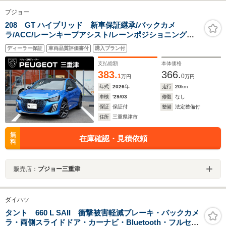
プジョー
208 GT ハイブリッド 新車保証継承/バックカメ
ラ/ACC/レーンキープアシスト/レーンポジショニングア
シスト/ブラインドスポットモニター/LEDヘッドライト/フ
ディーラー保証
車両品質評価書付
購入プラン付
ロント・バックソナー/アップルカープレイ/アンドロイド
オート
支払総額
本体価格
383.
366.
1
0
万円
万円
年式
2026
年
走行
20
km
車検
'29/03
修復
なし
保証
保証付
整備
法定整備付
住所
三重県津市
無
在庫確認・見積依頼
料
販売店：
プジョー三重津
ダイハツ
タント 660 L SAII 衝撃被害軽減ブレーキ・バックカメ
ラ・両側スライドドア・カーナビ・Bluetooth・フルセグ