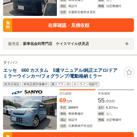
保証
保証付
整備
法定整備付
住所
京都府京都市伏見区
無
在庫確認・見積依頼
料
販売店：
新車低金利専門店 ケイスマイル伏見店
ダイハツ
エッセ 660 カスタム 5速マニュアル/純正エアロ/ドア
ミラーウインカー/フォグランプ/電動格納ミラー
販売店保証
車両品質評価書付
購入プラン付
オンライン相談可
支払総額
本体価格
69
55.
0
万円
万円
年式
2009
年
走行
6.3
万km
車検
車検整備付
修復
なし
保証
保証付
整備
法定整備付
住所
兵庫県神戸市北区
無