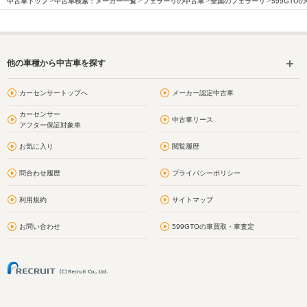
中古車トップ
中古車検索：メーカー一覧
フェラーリの中古車
全国のフェラーリ
599GTO
他の車種から中古車を探す
カーセンサートップへ
メーカー認定中古車
カーセンサー
中古車リース
アフター保証対象車
お気に入り
閲覧履歴
問合わせ履歴
プライバシーポリシー
利用規約
サイトマップ
お問い合わせ
599GTOの車買取・車査定