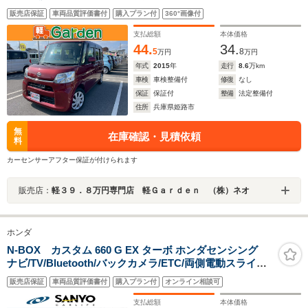
TV・CD/DVD再生・禁煙車・アイドリングストップ・ベ
販売店保証
車両品質評価書付
購入プラン付
360°画像付
ンチシート・ルームクリーニング!
支払総額
本体価格
44.
34.
5
8
万円
万円
年式
2015
年
走行
8.6
万km
車検
車検整備付
修復
なし
保証
保証付
整備
法定整備付
住所
兵庫県姫路市
無
在庫確認・見積依頼
料
カーセンサーアフター保証が付けられます
販売店：
軽３９．８万円専門店 軽Ｇａｒｄｅｎ （株）ネオ
ホンダ
N-BOX カスタム 660 G EX ターボ ホンダセンシング
ナビ/TV/Bluetooth/バックカメラ/ETC/両側電動スライド
ドア/ターボ/ホンダセンシング
販売店保証
車両品質評価書付
購入プラン付
オンライン相談可
支払総額
本体価格