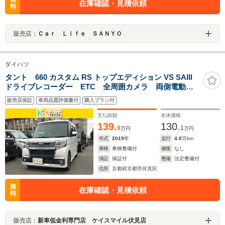
在庫確認・見積依頼
料
販売店：
Ｃａｒ Ｌｉｆｅ ＳＡＮＹＯ
ダイハツ
タント 660 カスタム RS トップエディション VS SAIII
ドライブレコーダー ETC 全周囲カメラ 両側電動ス
ライドドア TV 衝突被害軽減システム オートマチッ
販売店保証
車両品質評価書付
購入プラン付
クハイビーム オートライト LEDヘッドランプ アイ
ドリングストップ スマートキー
支払総額
本体価格
139.
130.
9
1
万円
万円
年式
2019
年
走行
4.0
万km
車検
車検整備付
修復
なし
保証
保証付
整備
法定整備付
住所
京都府京都市伏見区
無
在庫確認・見積依頼
料
販売店：
新車低金利専門店 ケイスマイル伏見店