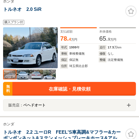
ホンダ
トルネオ 2.0 SiR
購入プラン付
支払総額
本体価格
78.
65.
4
9
万円
万円
年式
1999
年
走行
17.5
万km
車検
車検整備無
修復
なし
保証
保証無
整備
法定整備無
住所
埼玉県比企郡
無
在庫確認・見積依頼
料
販売店：
ベヘドオート
ホンダ
トルネオ 2.2 ユーロR FEEL'S車高調&マフラー&カー
ボンボンネット&ステンメッシュブレーキホース&アルミ