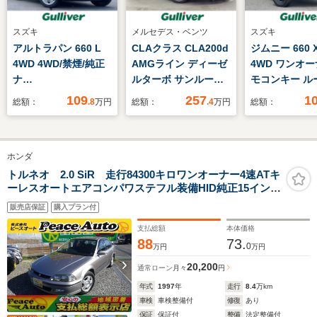
スズキ
メルセデス・ベンツ
スズキ
アルトラパン 660 L
CLAクラス CLA200d
ジムニー 660 
4WD 4WD/禁煙/純正
AMGライン ディーゼ
4WD ワンオー
ナ
ルターボ サンルーフ
モコンキー ル
ビ/CD/DVD/TV/BT/USB/
ヘッドアップDISP ア
ール
109
257
1
総額：
.8
万円
総額：
.4
万円
総額：
前席シートヒーター/
ンビエント
レーダーブレーキサポ
ート/車線逸脱警報/横
ホンダ
滑り防止機能/アイド
リングストップ/パー
トルネオ 2.0 SiR 走行84300キロワンオーナー4速ATキ
ーレスオートエアコンパワステフル装備HID純正15インチ
キングセンサー
アルミホイールオプションリアスポイラーゴールドエン
販売店保証
購入プラン付
ブレム
支払総額
本体価格
88
73.
0
万円
万円
20,200
通常ローン
月々
円
年式
1997
年
走行
8.4
万km
車検
車検整備付
修復
あり
保証
保証付
整備
法定整備付