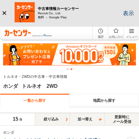
中古車情報カーセンサー
表示
Recruit Co., Ltd.
無料 － Google Play
履歴
お気に入り
メニュー
トルネオ・2WDの中古車・中古車情報
ホンダ トルネオ 2WD
一覧から探す
地図から探す
更新時に
15
絞り込み
並べ替え
台
メール受信
ホンダ