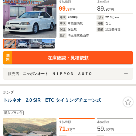
支払総額
本体価格
99.
89.
9
9
万円
万円
年式
2000
年
走行
22.3
万km
車検
車検整備無
修復
なし
保証
保証無
整備
法定整備無
住所
埼玉県東松山市
無
在庫確認・見積依頼
料
販売店：
ニッポンオート ＮＩＰＰＯＮ ＡＵＴＯ
ホンダ
トルネオ 2.0 SiR ETC タイミングチェーン式
購入プラン付
支払総額
本体価格
71.
59.
2
9
万円
万円