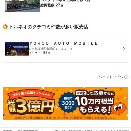
27
総掲載数
台
トルネオのクチコミ件数が多い販売店
ＹＯＫＯＯ ＡＵＴＯ ＭＯＢＩＬＥ
東京都板橋区東新町１－１１－４
53
クチコミ：
件
ページトップへ