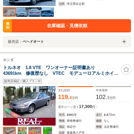
住所
埼玉県比企郡
無
在庫確認・見積依頼
料
販売店：
ベヘドオート
ホンダ
トルネオ 1.8 VTE ワンオーナー証明書あり
43691km 修復歴なし VTEC モデューロアルミホイー
ル 5速マニュアル 電動格納ミラー アコード
販売店保証
購入プラン付
accord ABS Wエアバック オートエアコン
支払総額
本体価格
119.
102.
8
5
万円
万円
17,300
通常ローン
月々
円
年式
2001
年
走行
4.4
万km
車検
車検整備付
修復
なし
保証
保証付
整備
法定整備付
住所
青森県八戸市