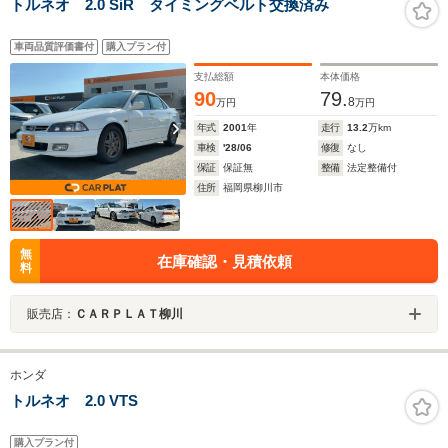
トルネオ 2.0 SiR タイミングベルト交換済み
車両品質評価書付
購入プラン付
支払総額
本体価格
90
79.
8
万円
万円
年式
2001
年
走行
13.2
万km
車検
'28/06
修復
なし
保証
保証無
整備
法定整備付
住所
福岡県柳川市
無
在庫確認・見積依頼
料
販売店：
ＣＡＲＰＬＡＴ柳川
ホンダ
トルネオ 2.0 VTS
購入プラン付