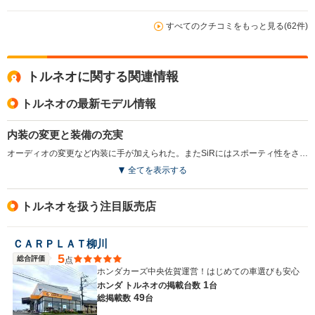
すべてのクチコミをもっと見る(62件)
トルネオに関する関連情報
トルネオの最新モデル情報
内装の変更と装備の充実
オーディオの変更など内装に手が加えられた。またSiRにはスポーティ性をさらに高めるユーロパッケージを新設。(2001.5 )
全てを表示する
トルネオを扱う注目販売店
ＣＡＲＰＬＡＴ柳川
5
総合評価
点
ホンダカーズ中央佐賀運営！はじめての車選びも安心
1
ホンダ トルネオの
掲載台数
台
49
総掲載数
台