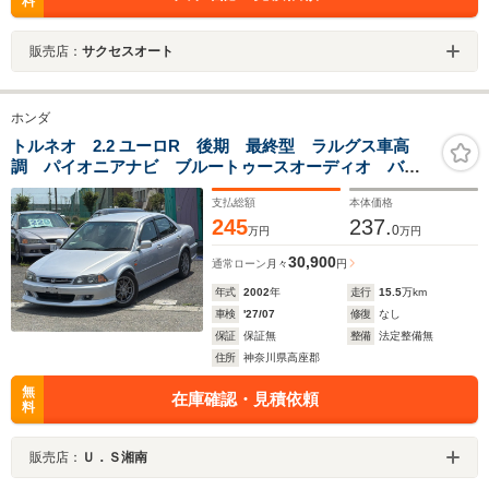
料
販売店：
サクセスオート
ホンダ
トルネオ 2.2 ユーロR 後期 最終型 ラルグス車高
調 パイオニアナビ ブルートゥースオーディオ バッ
クカメラ ETC タイミングベルト交換済み 禁煙車
支払総額
本体価格
245
237.
0
万円
万円
30,900
通常ローン
月々
円
年式
2002
年
走行
15.5
万km
車検
'27/07
修復
なし
保証
保証無
整備
法定整備無
住所
神奈川県高座郡
無
在庫確認・見積依頼
料
販売店：
Ｕ．Ｓ湘南