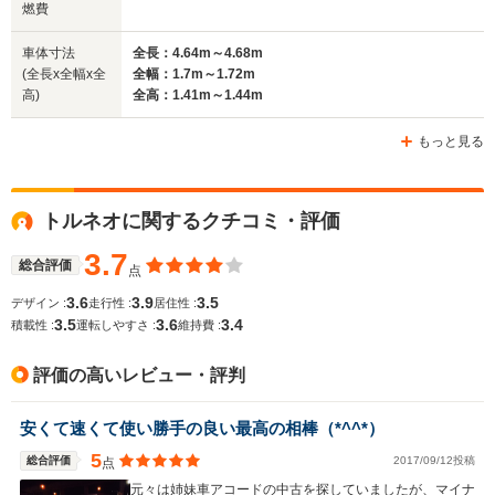
燃費
全長
全長
(全長x全幅x全高)
4.45m
4.48m
4.
車体寸法
全長：4.64m～4.68m
(全長x全幅x全
全幅：1.7m～1.72m
高)
全高：1.41m～1.44m
ホイールベース
ホイールベース
ホイー
-m
-m
もっと見る
トルネオに関するクチコミ・評価
WLTCモード
-
-
-
燃費
3.7
総合評価
点
3.6
3.9
3.5
デザイン :
走行性 :
居住性 :
3.5
3.6
3.4
積載性 :
運転しやすさ :
維持費 :
排気量
1493cc
1493～1590cc
1493～15
評価の高いレビュー・評判
駆動方式
FF
FF、4WD
FF、4WD
安くて速くて使い勝手の良い最高の相棒（*^^*）
5
総合評価
2017/09/12投稿
点
元々は姉妹車アコードの中古を探していましたが、マイナ