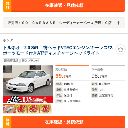
無
在庫確認・見積依頼
料
販売店：
ＧＤ ＣＡＲＢＡＳＥ ジーディーカーベース 所沢ＩＣ店
ホンダ
トルネオ 2.0 SiR /青ヘッドVTECエンジン/キーレス/ス
ポーツモード付きAT/ディスチャージヘッドライト
販売店保証
購入プラン付
支払総額
本体価格
99.
98.
9
9
万円
万円
年式
1999
年
走行
8.2
万km
車検
車検整備付
修復
なし
保証
保証付
整備
法定整備付
住所
埼玉県蓮田市
無
在庫確認・見積依頼
料