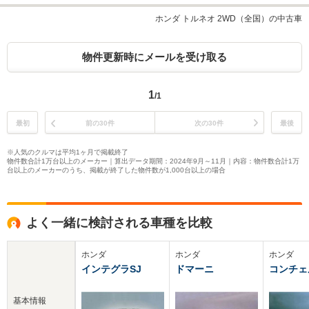
ホンダ トルネオ 2WD（全国）の中古車
物件更新時にメールを受け取る
1
/1
最初
前の30件
次の30件
最後
※人気のクルマは平均1ヶ月で掲載終了
物件数合計1万台以上のメーカー｜算出データ期間：2024年9月～11月｜内容：物件数合計1万
台以上のメーカーのうち、掲載が終了した物件数が1,000台以上の場合
よく一緒に検討される車種を比較
ホンダ
ホンダ
ホンダ
インテグラSJ
ドマーニ
コンチェ
基本情報