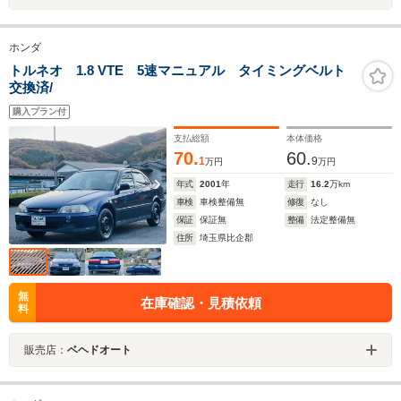
ホンダ
トルネオ 1.8 VTE 5速マニュアル タイミングベルト
交換済/
購入プラン付
支払総額
本体価格
70.
60.
1
9
万円
万円
年式
2001
年
走行
16.2
万km
車検
車検整備無
修復
なし
保証
保証無
整備
法定整備無
住所
埼玉県比企郡
無
在庫確認・見積依頼
料
販売店：
ベヘドオート