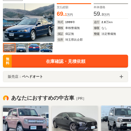
支払総額
本体価格
69.
59.
1
9
万円
万円
年式
1999
年
走行
2.8
万km
車検
車検整備無
修復
なし
保証
保証無
整備
法定整備無
住所
埼玉県比企郡
無
在庫確認・見積依頼
料
販売店：
ベヘドオート
あなたにおすすめの中古車
［PR］