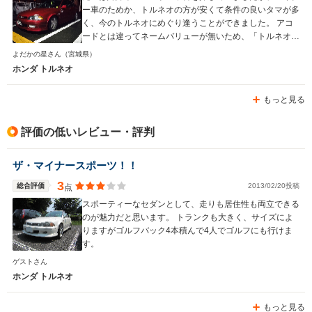
ー車のためか、トルネオの方が安くて条件の良いタマが多
く、今のトルネオにめぐり逢うことができました。 アコ
ードとは違ってネームバリューが無いため、「トルネオ」
といっても知らない人が多いのがちょっと悲しいですが、
よだかの星さん
（宮城県）
マイナー車とは思えないほど良くできた車です（今回、こ
ホンダ トルネオ
のレビューを書くにあたり愛車のことを思い返すと、「気
になった点」よりも「良かった点」の方がダントツで多か
もっと見る
った） 最近の車はデザインが奇抜すぎる上にMT車が少な
く、自分の好みの車がほとんど無いのでこれからも頑張っ
てトルネオに乗り続けようと思います！
評価の低いレビュー・評判
ザ・マイナースポーツ！！
3
総合評価
2013/02/20投稿
点
スポーティーなセダンとして、走りも居住性も両立できる
のが魅力だと思います。 トランクも大きく、サイズによ
りますがゴルフバック4本積んで4人でゴルフにも行けま
す。
ゲストさん
ホンダ トルネオ
もっと見る