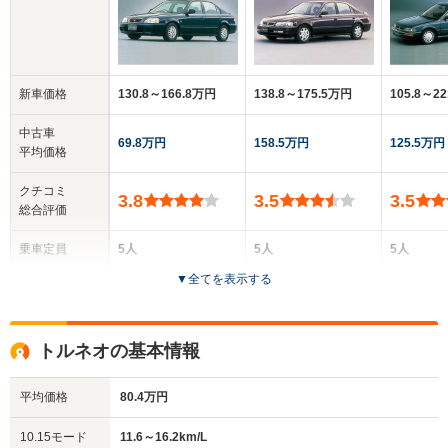
新車価格
130.8～166.8万円
138.8～175.5万円
105.8～2
中古車
69.8万円
158.5万円
125.5万円
平均価格
クチコミ
3.8
3.5
3.5
総合評価
乗車定員
5人
5人
5人
▼
全てを表示する
ドア数
4ドア
4ドア
4ドア
全高
全高
全高
トルネオの基本情報
1.39m
1.39m～1.41m
1.4m
平均価格
80.4万円
全幅
全幅
全
10.15モード
11.6～16.2km/L
サイズ
1.7m
1.7m
1.