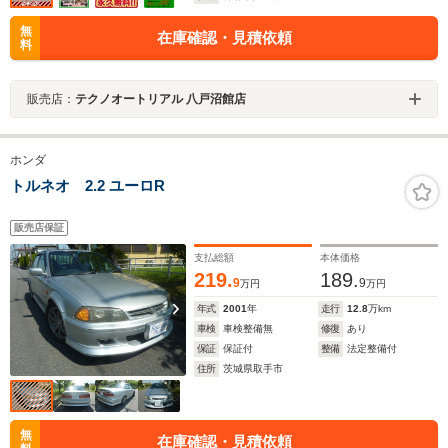
無
在庫確認・見積依頼
料
販売店：
テクノオートリアル 八戸沼館店
ホンダ
トルネオ 2.2 ユーロR
販売店保証
支払総額
本体価格
219.
189.
9
9
万円
万円
年式
2001
年
走行
12.8
万km
車検
車検整備無
修復
あり
保証
保証付
整備
法定整備付
住所
茨城県取手市
無
在庫確認・見積依頼