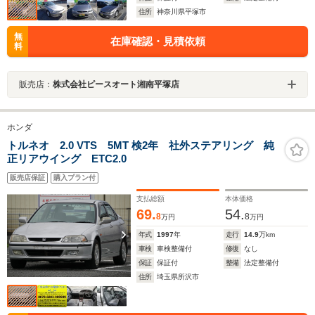
住所
神奈川県平塚市
無
在庫確認・見積依頼
料
販売店：
株式会社ピースオート湘南平塚店
ホンダ
トルネオ 2.0 VTS 5MT 検2年 社外ステアリング 純
正リアウイング ETC2.0
販売店保証
購入プラン付
支払総額
本体価格
69.
54.
8
8
万円
万円
年式
1997
年
走行
14.9
万km
車検
車検整備付
修復
なし
保証
保証付
整備
法定整備付
住所
埼玉県所沢市