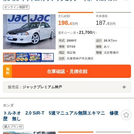
ラジエターENKEI PF05 17インチAW
オンライン相談可
支払総額
本体価格
198.
187.
4
6
万円
万円
21,700
通常ローン
月々
円
年式
2000
年
走行
20.9
万km
車検
'27/10
修復
あり
保証
保証無
整備
法定整備付
住所
兵庫県神戸市兵庫区
無
在庫確認・見積依頼
料
販売店：
ジャックプレミアム神戸
ホンダ
トルネオ 2.0 SiR-T 5速マニュアル無限エキマニ 修復
歴 無し
購入プラン付