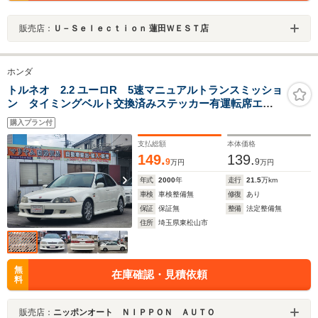
販売店：
Ｕ－Ｓｅｌｅｃｔｉｏｎ 蓮田ＷＥＳＴ店
ホンダ
トルネオ 2.2 ユーロR 5速マニュアルトランスミッショ
ン タイミングベルト交換済みステッカー有運転席エア
バッグ 助手席エアバッグ衝突安全ボディ
購入プラン付
支払総額
本体価格
149.
139.
9
9
万円
万円
年式
2000
年
走行
21.5
万km
車検
車検整備無
修復
あり
保証
保証無
整備
法定整備無
住所
埼玉県東松山市
無
在庫確認・見積依頼
料
販売店：
ニッポンオート ＮＩＰＰＯＮ ＡＵＴＯ