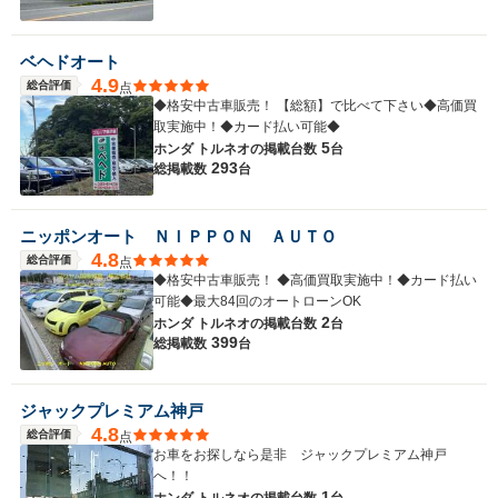
ベヘドオート
4.9
総合評価
点
◆格安中古車販売！ 【総額】で比べて下さい◆高価買
取実施中！◆カード払い可能◆
5
ホンダ トルネオの
掲載台数
台
293
総掲載数
台
ニッポンオート ＮＩＰＰＯＮ ＡＵＴＯ
4.8
総合評価
点
◆格安中古車販売！ ◆高価買取実施中！◆カード払い
可能◆最大84回のオートローンOK
2
ホンダ トルネオの
掲載台数
台
399
総掲載数
台
ジャックプレミアム神戸
4.8
総合評価
点
お車をお探しなら是非 ジャックプレミアム神戸
へ！！
1
ホンダ トルネオの
掲載台数
台