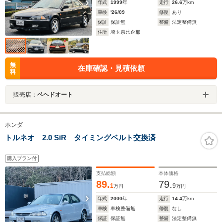
年式
1999
年
走行
26.6
万km
車検
'26/09
修復
あり
保証
保証無
整備
法定整備無
住所
埼玉県比企郡
無
在庫確認・見積依頼
料
販売店：
ベヘドオート
ホンダ
トルネオ 2.0 SiR タイミングベルト交換済
購入プラン付
支払総額
本体価格
89.
79.
1
9
万円
万円
年式
2000
年
走行
14.4
万km
車検
車検整備無
修復
なし
保証
保証無
整備
法定整備無