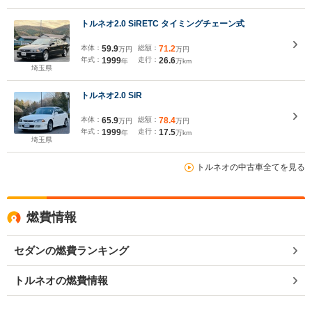
トルネオ2.0 SiRETC タイミングチェーン式
本体：
59.9
総額：
71.2
万円
万円
年式：
1999
走行：
26.6
年
万km
埼玉県
トルネオ2.0 SiR
本体：
65.9
総額：
78.4
万円
万円
年式：
1999
走行：
17.5
年
万km
埼玉県
トルネオの中古車全てを見る
燃費情報
セダンの燃費ランキング
トルネオの燃費情報