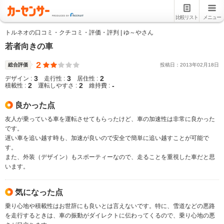
比較リスト
メニュー
トルネオの口コミ・クチコミ・評価・評判 | ゆ～やさん
若者向きの車
2
総合評価
投稿日：
2013
年
02
月
18
日
3
3
2
デザイン :
走行性 :
居住性 :
2
2
-
積載性 :
運転しやすさ :
維持費 :
良かった点
友人が乗っている車を運転させてもらったけど、車の加速性は非常に良かった
です。
遅い車を追い越す時も、加速が良いので安全で簡単に追い越すことが可能で
す。
また、外装（デザイン）もスポーティーなので、走ることを重視した車だと思
います。
気になった点
乗り心地や積載性はお世辞にも良いとは言えないです。特に、雪道などの悪路
を走行するときは、車の振動がダイレクトに伝わってくるので、乗り心地の悪