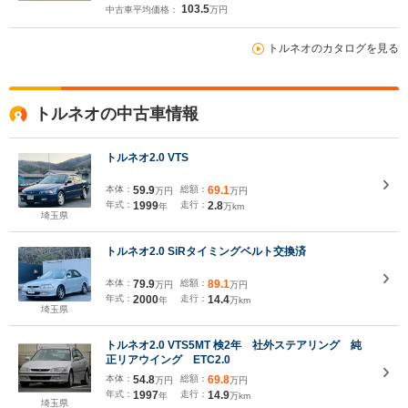
103.5
中古車平均価格：
万円
トルネオのカタログを見る
トルネオの中古車情報
トルネオ2.0 VTS
本体：
59.9
総額：
69.1
万円
万円
年式：
1999
走行：
2.8
年
万km
埼玉県
トルネオ2.0 SiRタイミングベルト交換済
本体：
79.9
総額：
89.1
万円
万円
年式：
2000
走行：
14.4
年
万km
埼玉県
トルネオ2.0 VTS5MT 検2年 社外ステアリング 純
正リアウイング ETC2.0
本体：
54.8
総額：
69.8
万円
万円
年式：
1997
走行：
14.9
年
万km
埼玉県