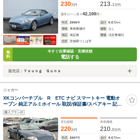
230
213.
1
万円
万円
42,100
通常ローン
月々
円
年式
2006
年
走行
6.0
万km
車検
車検整備付
修復
なし
保証
保証無
整備
法定整備付
住所
茨城県つくば市
今すぐ在庫確認・見積依頼
無
電話する
料
販売店：
Ｙｏｕｎｇ Ｇｕｎｓ
ジャガー
XKコンバーチブル R ETC ナビ スマートキー 電動オ
ープン 純正アルミホイール 取説/保証書/スペアキー 記録
簿付 修復歴なし
購入プラン付
支払総額
本体価格
220
210.
0
万円
万円
年式
2007
年
走行
9.6
万km