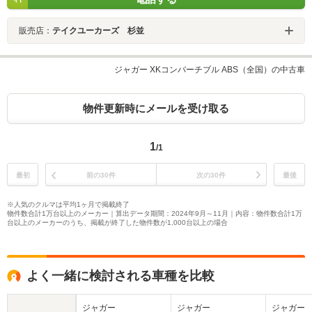
販売店：
テイクユーカーズ 杉並
ジャガー XKコンバーチブル ABS（全国）の中古車
物件更新時にメールを受け取る
1
/1
最初
前の30件
次の30件
最後
※人気のクルマは平均1ヶ月で掲載終了
物件数合計1万台以上のメーカー｜算出データ期間：2024年9月～11月｜内容：物件数合計1万
台以上のメーカーのうち、掲載が終了した物件数が1,000台以上の場合
よく一緒に検討される車種を比較
ジャガー
ジャガー
ジャガー