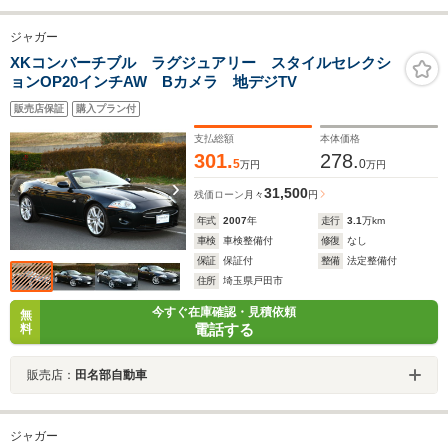
ジャガー
XKコンバーチブル ラグジュアリー スタイルセレクシ
ョンOP20インチAW Bカメラ 地デジTV
販売店保証
購入プラン付
支払総額
本体価格
301.
278.
5
0
万円
万円
31,500
残価ローン
月々
円
年式
2007
年
走行
3.1
万km
車検
車検整備付
修復
なし
保証
保証付
整備
法定整備付
住所
埼玉県戸田市
今すぐ在庫確認・見積依頼
無
電話する
料
販売店：
田名部自動車
ジャガー