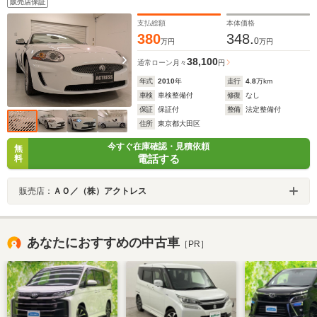
販売店保証
ラ クルーズコントロール マルチファンクションステ
アリング 禁煙車
支払総額
本体価格
380
348.
0
万円
万円
38,100
通常ローン
月々
円
年式
2010
年
走行
4.8
万km
車検
車検整備付
修復
なし
保証
保証付
整備
法定整備付
住所
東京都大田区
今すぐ在庫確認・見積依頼
無
電話する
料
販売店：
ＡＯ／（株）アクトレス
あなたにおすすめの中古車
［PR］