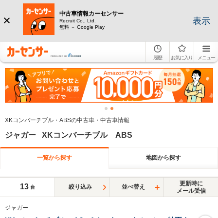
中古車情報カーセンサー
表示
Recruit Co., Ltd.
無料 － Google Play
履歴
お気に入り
メニュー
XKコンバーチブル・ABSの中古車・中古車情報
ジャガー XKコンバーチブル ABS
一覧から探す
地図から探す
更新時に
13
絞り込み
並べ替え
台
メール受信
ジャガー