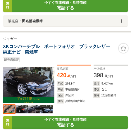
今すぐ在庫確認・見積依頼
無
電話する
料
販売店：
田名部自動車
ジャガー
XKコンバーチブル ポートフォリオ ブラックレザー
純正ナビ 禁煙車
販売店保証
支払総額
本体価格
420.
398.
8
0
万円
万円
年式
2012
年
走行
5.4
万km
車検
車検整備付
修復
なし
保証
保証付
整備
法定整備付
住所
兵庫県加古川市
今すぐ在庫確認・見積依頼
無
電話する
料