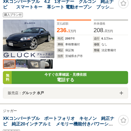
XKコンバーチブル 4.2 1オーナー クルコン 純正ナ
ビ スマートキー 革シート 電動オープン プッシュ
スタート パワーシート 20インチAW シートヒータ
購入プラン付
ー ハンドルヒーター 2ゾーンクライメイト ディスチ
ャージヘッドライト
支払総額
本体価格
236.
208.
1
0
万円
万円
年式
2007
年
走行
6.1
万km
車検
車検整備付
修復
なし
保証
保証無
整備
法定整備付
住所
茨城県水戸市
今すぐ在庫確認・見積依頼
無
電話する
料
販売店：
グルック 水戸
ジャガー
XKコンバーチブル ポートフォリオ キセノン 純正ナ
ビ 純正20インチアルミ メモリー機能付きパワーシー
ト シートヒーター クリアランスソナー バックカメ