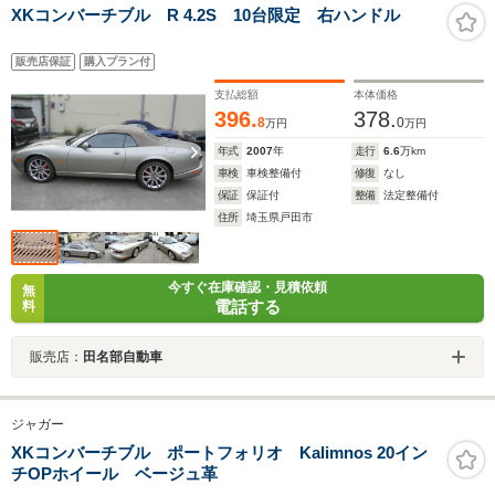
XKコンバーチブル R 4.2S 10台限定 右ハンドル
販売店保証
購入プラン付
支払総額
本体価格
396.
378.
8
0
万円
万円
年式
2007
年
走行
6.6
万km
車検
車検整備付
修復
なし
保証
保証付
整備
法定整備付
住所
埼玉県戸田市
今すぐ在庫確認・見積依頼
無
電話する
料
販売店：
田名部自動車
ジャガー
XKコンバーチブル ポートフォリオ Kalimnos 20イン
チOPホイール ベージュ革