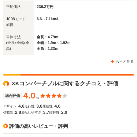
平均価格
236.2万円
全幅
全幅
全幅
JC08モード
6.6～7.1km/L
サイズ
1.8m～1.81m
1.9m～1.92m
1.8m
燃費
全長
全長
(全長x全幅x全高)
4.77m～4.82m
4.79m～4.8m
4.77m
車体寸法
全長：4.79m
(全長x全幅x全
全幅：1.9m～1.92m
高)
全高：1.33m
ホイールベース
ホイールベース
ホイー
-m
-m
もっと見る
XKコンバーチブルに関するクチコミ・評価
WLTCモード
-
-
-
燃費
4.0
総合評価
点
4.0
3.8
4.0
デザイン :
走行性 :
居住性 :
2.8
3.7
2.0
積載性 :
運転しやすさ :
維持費 :
排気量
3980～5992cc
4196～4999cc
3980～59
評価の高いレビュー・評判
駆動方式
FR
FR
FR