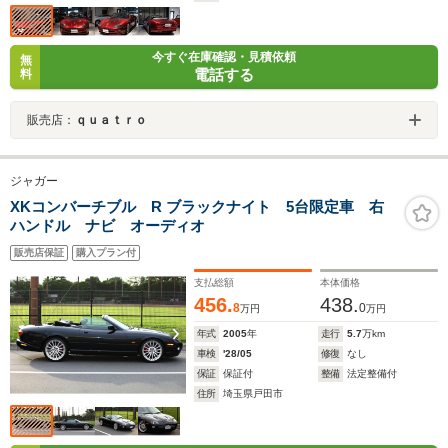
今すぐ在庫確認・見積依頼
無
電話する
料
販売店：
ｑｕａｔｒｏ
ジャガー
XKコンバーチブル R ブラックナイト 5台限定車 右
ハンドル ナビ オーディオ
販売店保証
購入プラン付
支払総額
本体価格
456.
438.
8
0
万円
万円
年式
2005
年
走行
5.7
万km
車検
'28/05
修復
なし
保証
保証付
整備
法定整備付
住所
埼玉県戸田市