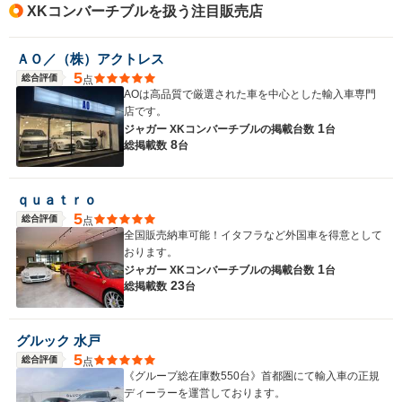
XKコンバーチブルを扱う注目販売店
ＡＯ／（株）アクトレス
5
総合評価
点
AOは高品質で厳選された車を中心とした輸入車専門
店です。
1
ジャガー XKコンバーチブルの
掲載台数
台
8
総掲載数
台
ｑｕａｔｒｏ
5
総合評価
点
全国販売納車可能！イタフラなど外国車を得意として
おります。
1
ジャガー XKコンバーチブルの
掲載台数
台
23
総掲載数
台
グルック 水戸
5
総合評価
点
《グループ総在庫数550台》首都圏にて輸入車の正規
ディーラーを運営しております。