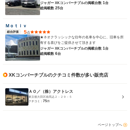
1
ジャガー XKコンバーチブルの
掲載台数
台
25
総掲載数
台
Ｍｏｔｉｖ
5
総合評価
点
★ネオクラッシックな往年の名車を中心に、旧車を所
有する喜びをご提供させて頂きます
1
ジャガー XKコンバーチブルの
掲載台数
台
6
総掲載数
台
XKコンバーチブルのクチコミ件数が多い販売店
ＡＯ／（株）アクトレス
東京都大田区南馬込２－２９－５
75
クチコミ：
件
ページトップへ