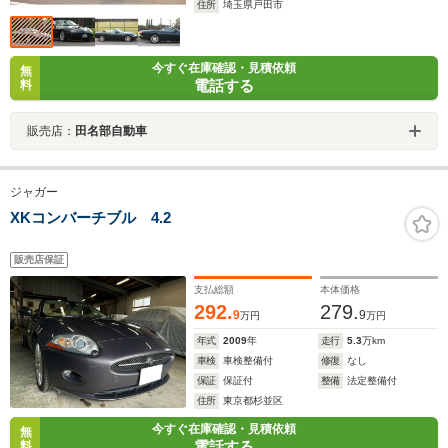
住所
埼玉県戸田市
今すぐ在庫確認・見積依頼
無
電話する
料
販売店：
田名部自動車
ジャガー
XKコンバーチブル 4.2
販売店保証
支払総額
本体価格
292.
279.
9
9
万円
万円
年式
2009
年
走行
5.3
万km
車検
車検整備付
修復
なし
保証
保証付
整備
法定整備付
住所
東京都杉並区
今すぐ在庫確認・見積依頼
無
電話する
料