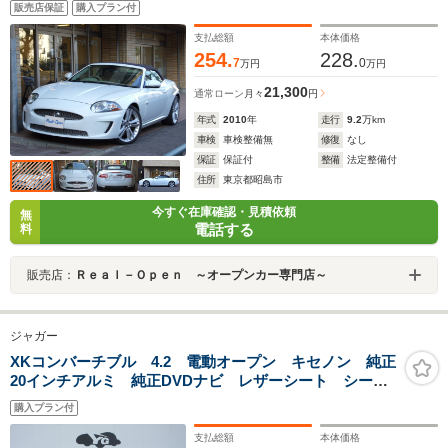
販売店保証
購入プラン付
支払総額
本体価格
254.
228.
7
0
万円
万円
21,300
通常ローン
月々
円
年式
2010
年
走行
9.2
万km
車検
車検整備無
修復
なし
保証
保証付
整備
法定整備付
住所
東京都昭島市
今すぐ在庫確認・見積依頼
無
電話する
料
販売店：
Ｒｅａｌ－Ｏｐｅｎ ～オープンカー専門店～
ジャガー
XKコンバーチブル 4.2 電動オープン キセノン 純正
20インチアルミ 純正DVDナビ レザーシート シート
ヒーター パワーシート 電動パーキング クルーズコ
購入プラン付
ントロール プッシュスタート ETC
支払総額
本体価格