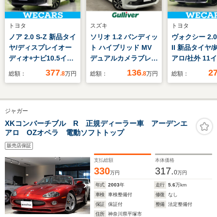
トヨタ
スズキ
トヨタ
ノア 2.0 S-Z 新品タイ
ソリオ 1.2 バンディッ
ヴォクシー 2.0
ヤ/ディスプレイオー
ト ハイブリッド MV
II 新品タイヤ
ディオ+ナビ10.5イン
デュアルカメラブレー
アロ/社外 11
チ/トヨタセーフティ
キサポート装着車 禁
SDナビ/フリ
377
136
2
総額：
.8
万円
総額：
.8
万円
総額：
センス/両側電動スラ
煙車 衝突被害軽減ブ
ンモニター/ト
イドドア/シートヒー
レーキ 純正8型ナビ
ーフティセンス
ター/パノラミックビ
TV 全方位モニタ
電動スライドド
ジャガー
ューモニター/車線逸
ー 両側電動スライド
線逸脱防止支
脱防止支援システム
ドア クルーズコント
ム/ドライブレ
XKコンバーチブル R 正規ディーラー車 アーデンエ
アロ OZオペラ 電動ソフトトップ
ロール レーンディパ
ー 社外/ヘッ
ーチャーアラート 純
LED
販売店保証
正ビルトインETC ド
支払総額
本体価格
ライブレコーダー プ
330
317.
0
万円
万円
ッシュエンジンスター
ト
年式
2003
年
走行
5.6
万km
車検
車検整備付
修復
なし
保証
保証付
整備
法定整備付
住所
神奈川県平塚市