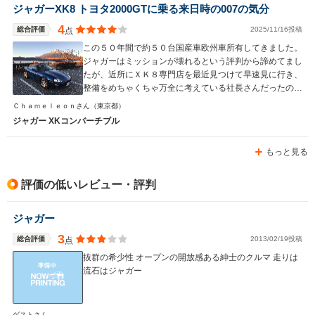
ジャガーXK8 トヨタ2000GTに乗る来日時の007の気分
4
総合評価
2025/11/16投稿
点
この５０年間で約５０台国産車欧州車所有してきました。
ジャガーはミッションが壊れるという評判から諦めてまし
たが、近所にＸＫ８専門店を最近見つけて早速見に行き、
整備をめちゃくちゃ万全に考えている社長さんだったので
話してから２０分で購入支払いをしました。アストンもい
Ｃｈａｍｅｌｅｏｎさん
（東京都）
いがメンテが大変です。ポルシェボクスターはいい車でし
ジャガー XKコンバーチブル
たが退屈な車で内装もとても安っぽく半年で飽きてしまい
売却しましたが、このジャガーＸＫ８は外観のうっとりす
もっと見る
るデザインと内装のレトロな美しさその２つだけで、少な
くとも半年は飽きないかなと予想してます。以前所有して
たＢＭＷ７台やメルセデス２台とパワーで比較したらいけ
評価の低いレビュー・評判
ない車と思います。英国車は２台目ですが以前はローバー
６２３だったのでほとんどホンダです。ＭＲ－Ｓもそうな
ジャガー
のですが車体が低いため早朝と夜間が前方の車と後方の車
のヘッドライト（特に最近の車はＬＥＤが強い光で車高の
3
総合評価
2013/02/19投稿
点
高いＳＵＶ車多いので）がとてもまぶしくて辛いので、な
抜群の希少性 オープンの開放感ある紳士のクルマ 走りは
るべく車の少ないエリアを選んでドライブしてます。ジャ
流石はジャガー
ガーのディーラーの整備はイマイチなので信頼できるジャ
ガー整備専門店が近くにある方にのみこの車をお勧めしま
す。
ゲストさん