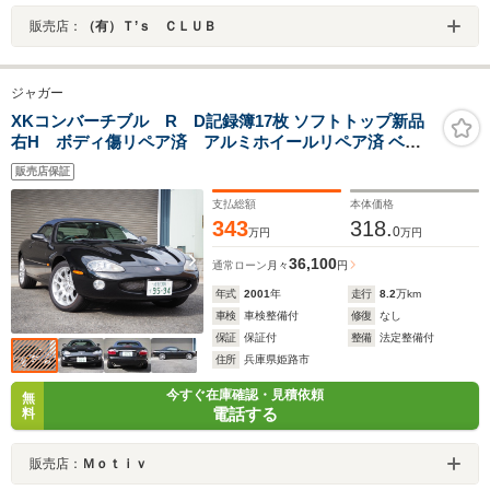
販売店：
（有）Ｔ’ｓ ＣＬＵＢ
ジャガー
XKコンバーチブル R D記録簿17枚 ソフトトップ新品
右H ボディ傷リペア済 アルミホイールリペア済 ベー
ジュ革
販売店保証
支払総額
本体価格
343
318.
0
万円
万円
36,100
通常ローン
月々
円
年式
2001
年
走行
8.2
万km
車検
車検整備付
修復
なし
保証
保証付
整備
法定整備付
住所
兵庫県姫路市
今すぐ在庫確認・見積依頼
無
電話する
料
販売店：
Ｍｏｔｉｖ