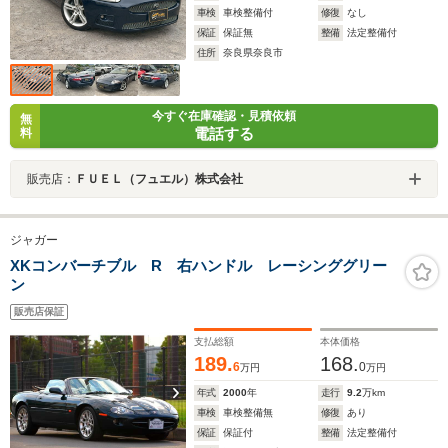
車検
車検整備付
修復
なし
保証
保証無
整備
法定整備付
住所
奈良県奈良市
今すぐ在庫確認・見積依頼
無
電話する
料
販売店：
ＦＵＥＬ（フュエル）株式会社
ジャガー
XKコンバーチブル R 右ハンドル レーシンググリー
ン
販売店保証
支払総額
本体価格
189.
168.
6
0
万円
万円
年式
2000
年
走行
9.2
万km
車検
車検整備無
修復
あり
保証
保証付
整備
法定整備付