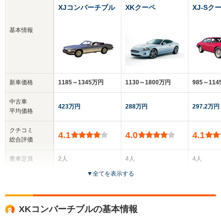
XJコンバーチブル
XKクーペ
XJ-Sク
基本情報
新車価格
1185～1345万円
1130～1800万円
985～11
中古車
423万円
288万円
297.2万円
平均価格
クチコミ
4.1
4.0
4.1
総合評価
乗車定員
2人
4人
4人
▼
全てを表示する
ドア数
2ドア
3ドア
2ドア
全高
全高
全高
XKコンバーチブルの基本情報
1.26m～1.29m
1.31m～1.32m
1.25m