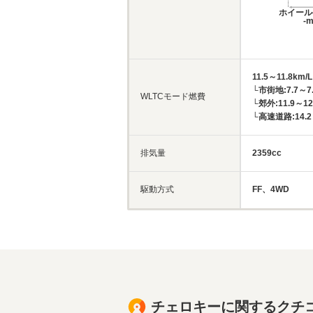
ホイール
-
11.5～11.8km/L
└市街地:7.7～7.
WLTCモード燃費
└郊外:11.9～12
└高速道路:14.2～
排気量
2359cc
駆動方式
FF、4WD
チェロキーに関するクチ