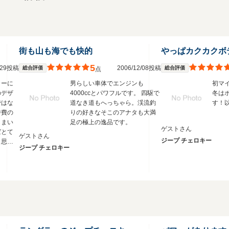
街も山も海でも快的
やっぱカクカクボ
5
6/29投稿
2006/12/08投稿
総合評価
総合評価
点
カーに
男らしい車体でエンジンも
初マ
のデザ
4000ccとパワフルです。 四駆で
冬は
ではな
道なき道もへっちゃら。渓流釣
す！
持費の
りの好きなそこのアナタも大満
しまい
足の極上の逸品です。
ゲストさん
ばとて
ゲストさん
ジープ チェロキー
と思い
ジープ チェロキー
て損し
思いま