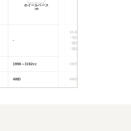
ホイールベース
ホイールベース
-m
-m
10.4km/L
└市街地:8.6km/L
-
-
└郊外:10.2km/L
└高速道路:11.5km/L
1998～3192cc
1995cc
41
4WD
4WD
4W