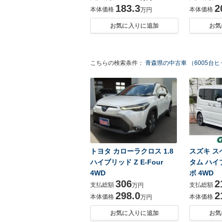
183.3
2
本体価格
本体価格
万円
お気に入りに追加
お気
こちらの検索条件：
青森県の中古車 （6005台
トヨタ カローラクロス 1.8
スズキ スペ
ハイブリッド Z E-Four
タム ハイ
4WD
ボ 4WD
306
2
支払総額
支払総額
万円
298.0
2
本体価格
本体価格
万円
お気に入りに追加
お気