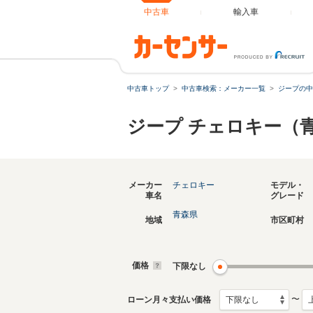
中古車
輸入車
中古車トップ
中古車検索：メーカー一覧
ジープの中
ジープ チェロキー（
メーカー
チェロキー
モデル・
車名
グレード
青森県
地域
市区町村
価格
下限なし
〜
ローン月々支払い価格