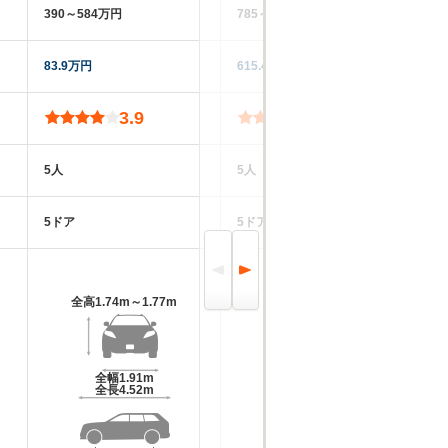
390～584万円
785～1227万円
37
83.9万円
615.4万円
66
3.9
5.0
5人
5人
5
5ドア
5ドア
5
全高
1.74m～1.77m
全高
1.81m
全幅
1.91m
全幅
1.98m
全長
4.52m
全長
4.9m～4.91m