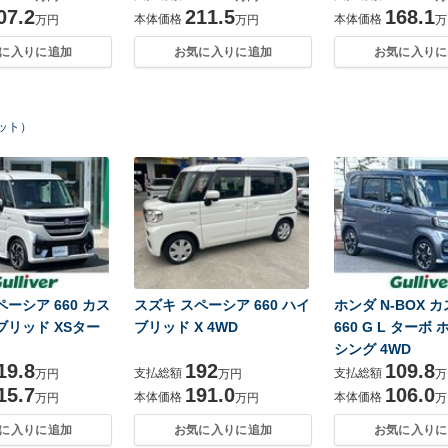
07.2
211.5
168.1
本体価格
本体価格
万円
万円
万
に入りに追加
お気に入りに追加
お気に入りに
ヒット）
ーシア 660 カス
スズキ スペーシア 660 ハイ
ホンダ N-BOX 
ブリッド XSター
ブリッド X 4WD
660 G L ターボ
シング 4WD
19.8
192
109.8
支払総額
支払総額
万円
万円
万
15.7
191.0
106.0
本体価格
本体価格
万円
万円
万
に入りに追加
お気に入りに追加
お気に入りに