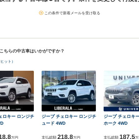
この条件で新着メールを受け取る
！こちらの中古車はいかがですか？
台ヒット）
ェロキー ロンジチ
ジープ チェロキー ロンジチ
ジープ チェロキー
D
ュード 4WD
ホーク 4WD
18.8
218.8
187.5
支払総額
支払総額
万円
万円
万