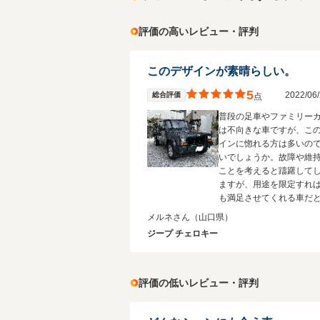
評価の高いレビュー・評判
このデザインが素晴らしい。
5
2022/0
総合評価
点
普段の足車やファミリー
は不向きな車ですが、こ
インに惚れる方は多いの
いでしょうか。故障や維
ことを考えると躊躇して
ますが、用途を限定すれ
も満足させてくれる車だ
ます。少なくとも、買っ
メルネさん
（山口県）
た！ということは無いと
ジープ チェロキー
すよ。
評価の低いレビュー・評判