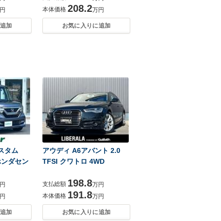
208.2
本体価格
円
万円
追加
お気に入りに追加
カスタム
アウディ A6アバント 2.0
 ホンダセン
TFSI クワトロ 4WD
198.8
支払総額
円
万円
191.8
本体価格
円
万円
追加
お気に入りに追加