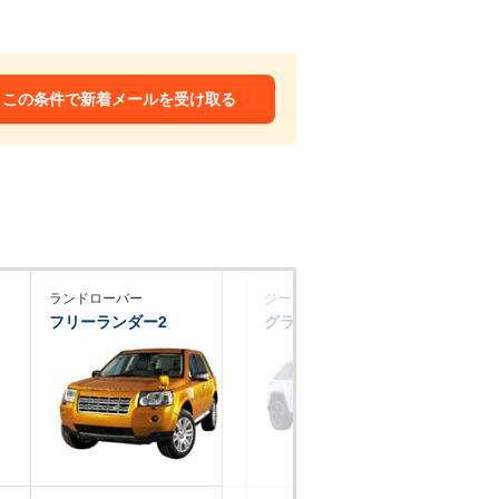
この条件で新着メールを受け取る
ランドローバー
ジープ
シ
フリーランダー2
グランドチェロキー
ト