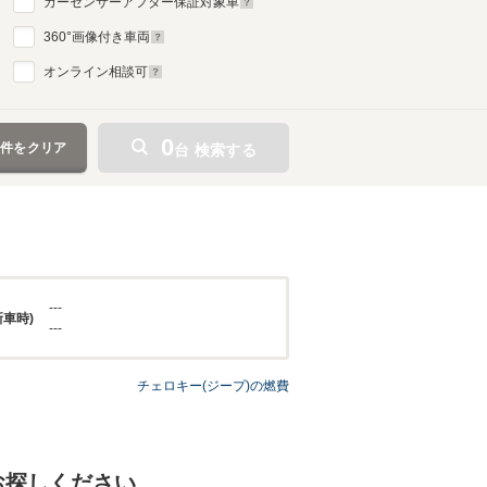
カーセンサーアフター保証対象車
360
°画像付き車両
オンライン相談可
0
条件をクリア
台 検索する
---
新車時)
---
チェロキー(ジープ)の燃費
お探しください。