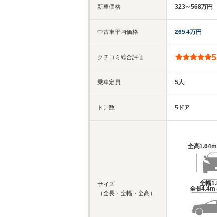
新車価格
323～568万円
中古車平均価格
265.4万円
5
クチコミ総合評価
乗車定員
5人
ドア数
5ドア
全高
1.64
全幅
1
サイズ
全長
4.4m
（全長・全幅・全高）