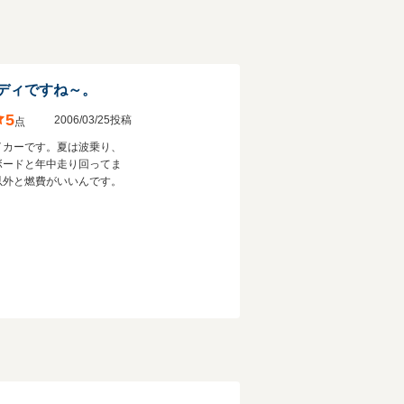
ディですね～。
5
2006/03/25投稿
点
イカーです。夏は波乗り、
ボードと年中走り回ってま
以外と燃費がいいんです。