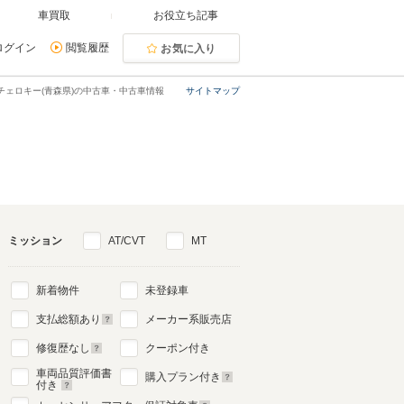
車買取
お役立ち記事
ログイン
閲覧履歴
お気に入り
チェロキー(青森県)の中古車・中古車情報
サイトマップ
ミッション
AT/CVT
MT
新着物件
未登録車
支払総額あり
メーカー系販売店
修復歴なし
クーポン付き
車両品質評価書
購入プラン付き
付き