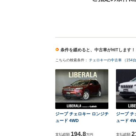
条件を緩めると、中古車がHITします
こちらの検索条件：
チェロキーの中古車 （154
ジープ チェロキー ロンジチ
ジープ チ
ュード 4WD
ュード 4W
194.8
2
支払総額
支払総額
万円