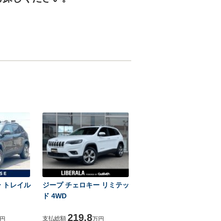
 トレイル
ジープ チェロキー リミテッ
ド 4WD
219.8
支払総額
円
万円