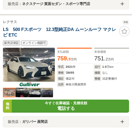
販売店：
ネクステージ 箕面セダン・スポーツ専門店
レクサス
PR
LS 500 Fスポーツ 12.3型純正DA ムーンルーフ マクレ
ビ ETC
販売店保証
オンライン相談可
支払総額
本体価格
759.
751.
9
2
万円
万円
年式
2021
年
走行
1.0
万km
車検
'28/05
修復
なし
保証
保証付
整備
法定整備付
住所
神奈川県座間市
今すぐ在庫確認・見積依頼
無
電話する
料
販売店：
ガリバー 座間店