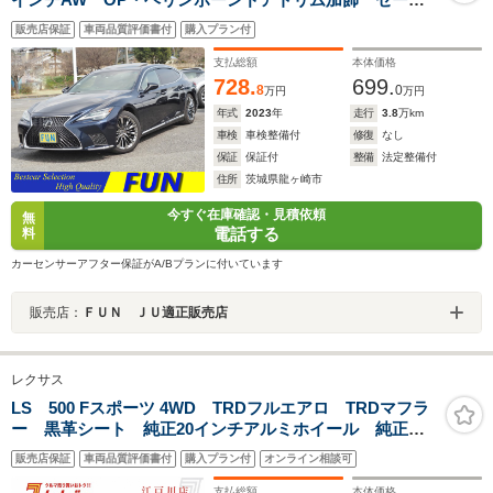
ティシステムプラスA HUD BSM Dインナーミラ
販売店保証
車両品質評価書付
購入プラン付
ー 全周囲 シャトー革シート ハンズフリーPトラン
ク マクレビ 12.3型ディスプレイ
支払総額
本体価格
728.
699.
8
0
万円
万円
年式
2023
年
走行
3.8
万km
車検
車検整備付
修復
なし
保証
保証付
整備
法定整備付
住所
茨城県龍ヶ崎市
今すぐ在庫確認・見積依頼
無
電話する
料
カーセンサーアフター保証がA/Bプランに付いています
販売店：
ＦＵＮ ＪＵ適正販売店
レクサス
LS 500 Fスポーツ 4WD TRDフルエアロ TRDマフラ
ー 黒革シート 純正20インチアルミホイール 純正ナ
ビ フルセグテレビ 全方位カメラ HUD イージーク
販売店保証
車両品質評価書付
購入プラン付
オンライン相談可
ローズドア パドルシフト 純正フロアマット 純正バ
イザー ETC2
支払総額
本体価格