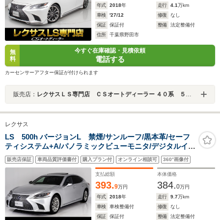
年式
2018
年
走行
4.1
万km
車検
'27/12
修復
なし
保証
保証付
整備
法定整備付
住所
千葉県野田市
今すぐ在庫確認・見積依頼
無
電話する
料
カーセンサーアフター保証が付けられます
販売店：
レクサスＬＳ専門店 ＣＳオートディーラー ４０系 ５０系 ＬＳ／ＬＳハイブリッド 中古車専門店
レクサス
LS 500h バージョンL 禁煙/サンルーフ/黒本革/セーフ
ティシステム+A/パノラミックビューモニタ/デジタルイン
ナーミラー/ハンズフリーパワートランク/衝突軽減プリク
販売店保証
車両品質評価書付
購入プラン付
オンライン相談可
360°画像付
ラッシュ/レーントレーシングアシスト/クリアランスソナ
ー/全画面SDナビ
支払総額
本体価格
393.
384.
9
0
万円
万円
年式
2018
年
走行
9.7
万km
車検
車検整備付
修復
なし
保証
保証付
整備
法定整備付