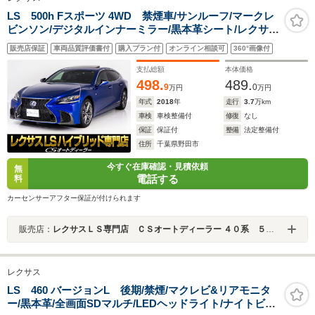
LS 500h Fスポーツ 4WD 禁煙車/サンルーフ/マークレ
ビンソン/デジタルインナーミラー/黒本革シート/レクサス
セーフティーシステム+A/プリクラッシュ/レーダークルー
販売店保証
車両品質評価書付
購入プラン付
オンライン相談可
360°画像付
ズC/BSM/クリアランスソナー/パノラミックビューモニタ
ー/LEDライト/4WD
支払総額
本体価格
498.
489.
9
0
万円
万円
年式
2018
年
走行
3.7
万km
車検
車検整備付
修復
なし
保証
保証付
整備
法定整備付
住所
千葉県野田市
今すぐ在庫確認・見積依頼
無
電話する
料
カーセンサーアフター保証が付けられます
販売店：
レクサスＬＳ専門店 ＣＳオートディーラー ４０系 ５０系 ＬＳ／ＬＳハイブリッド 中古車専門店
レクサス
LS 460 バージョンL 後期/禁煙/マクレビ&リアモニタ
ー/黒本革/全画面SDマルチ/LEDヘッドライト/ナイトビュ