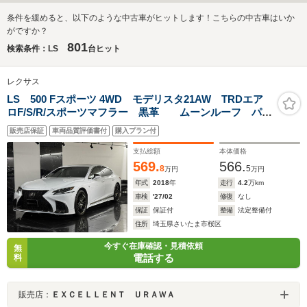
条件を緩めると、以下のような中古車がヒットします！こちらの中古車はいか
がですか？
801
検索条件：LS
台ヒット
レクサス
LS 500 Fスポーツ 4WD モデリスタ21AW TRDエア
ロF/S/R/スポーツマフラー 黒革 ムーンルーフ パノ
ラミックビューモニター デジタルインナーミラー シ
販売店保証
車両品質評価書付
購入プラン付
ートヒーター/クーラー BSM ドラレコ ETC
支払総額
本体価格
569.
566.
8
5
万円
万円
年式
2018
年
走行
4.2
万km
車検
'27/02
修復
なし
保証
保証付
整備
法定整備付
住所
埼玉県さいたま市桜区
今すぐ在庫確認・見積依頼
無
電話する
料
販売店：
ＥＸＣＥＬＬＥＮＴ ＵＲＡＷＡ