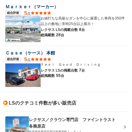
Ｍａｒｋｅｒ（マーカー）
5
総合評価
点
お値打ちな高級セダンを中心に厳選した車両を350坪
以上の敷地に常時25台以上展示！
8
レクサス LSの
掲載台数
台
28
総掲載数
台
Ｃａｓｅ（ケース） 本館
5
総合評価
点
Ｆｅｅｌ Ｇｏｏｄ Ｄｒｉｖｉｎｇ
7
レクサス LSの
掲載台数
台
55
総掲載数
台
LSのクチコミ件数が多い販売店
レクサス／クラウン専門店 ファイントラスト
各務原店
岐阜県各務原市鵜沼各務原町１－９－１