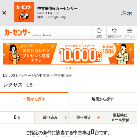
中古車情報カーセンサー
表示
Recruit Co., Ltd.
無料 － Google Play
履歴
お気に入り
メニュー
LS 500 Iパッケージの中古車・中古車情報
レクサス LS
一覧から探す
地図から探す
更新時に
0
絞り込み
並べ替え
台
メール受信
0
ご指定の条件に該当する中古車は
台です。