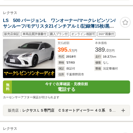
レクサス
LS 500 バージョンL ワンオーナー/マークレビンソン/
サンルーフ/モデリスタ21インチアルミ/記録簿15枚/黒本
革シート/レクサスセーフティシステム+A/パノラミックビ
販売店保証
車両品質評価書付
購入プラン付
オンライン相談可
360°画像付
ュー/エアロカスタム/V6型ツインターボ/デジタルインナ
ーミラー
支払総額
本体価格
395.
389.
5
0
万円
万円
年式
2018
年
走行
10.2
万km
車検
'27/03
修復
なし
保証
保証付
整備
法定整備付
住所
千葉県野田市
今すぐ在庫確認・見積依頼
無
電話する
料
カーセンサーアフター保証が付けられます
販売店：
レクサスＬＳ専門店 ＣＳオートディーラー ４０系 ５０系 ＬＳ／ＬＳハイブリッド 中古車専門店
レクサス