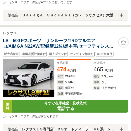
カーセンサーアフター保証がAプランに付いています
販売店：
Ｇａｒａｇｅ Ｓｕｃｃｅｓｓ（ガレージサクセス）大阪外環店 クラウン・マークＸ セダン専門店
レクサス
LS 500 Fスポーツ サンルーフ/TRDフルエア
ロ/AIMGAIN22AW/記録簿12枚/黒本革/セーフティシステ
ム+A/デジタルインナーミラー/パノラミックビューモニ
販売店保証
車両品質評価書付
購入プラン付
オンライン相談可
360°画像付
タ/V6型ツインターボエンジン/エアロカスタム/エアサス
コントローラー/全画面SDナビ
支払総額
本体価格
474.
465.
6
0
万円
万円
年式
2020
年
走行
9.3
万km
車検
'27/07
修復
なし
保証
保証付
整備
法定整備付
住所
千葉県野田市
今すぐ在庫確認・見積依頼
無
電話する
料
カーセンサーアフター保証が付けられます
販売店：
レクサスＬＳ専門店 ＣＳオートディーラー ４０系 ５０系 ＬＳ／ＬＳハイブリッド 中古車専門店