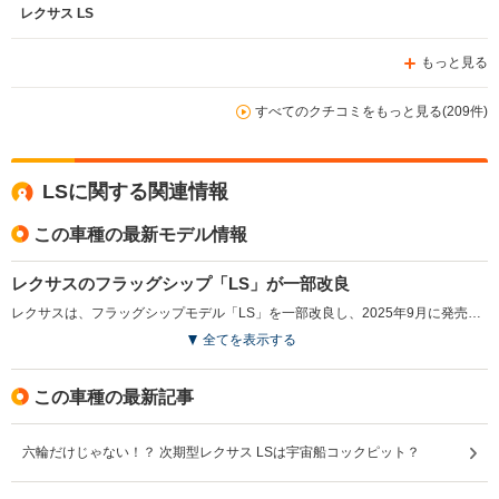
レクサス LS
もっと見る
すべてのクチコミをもっと見る(209件)
LSに関する関連情報
この車種の最新モデル情報
レクサスのフラッグシップ「LS」が一部改良
レクサスは、フラッグシップモデル「LS」を一部改良し、2025年9月に発売した。LSは1989年のブランド創設以来、レクサスの基盤を支えるモデルであり、常にイノベーションを追求する姿勢で静粛性や乗り心地を磨き続けている。今回の改良では、エクステリアカラーのホワイトノーヴァガラスフレークとディープブルーマイカを全グレードで選択可能とし、顧客の選択肢を広げている。また、全車にフロントおよびリアシートヒーターを標準装備し、F SPORTのブレーキキャリパーも意匠変更され、スポーティなレッド塗装と上品なシルバーのロゴが採用された。（2025.9）
全てを表示する
この車種の最新記事
六輪だけじゃない！？ 次期型レクサス LSは宇宙船コックピット？