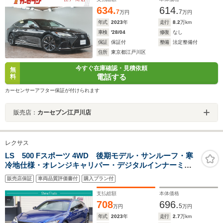
634.
614.
7
7
万円
万円
年式
2023
年
走行
8.2
万km
車検
'28/04
修復
なし
保証
保証付
整備
法定整備付
住所
東京都江戸川区
今すぐ在庫確認・見積依頼
無
電話する
料
カーセンサーアフター保証が付けられます
販売店：
カーセブン江戸川店
レクサス
LS 500 Fスポーツ 4WD 後期モデル・サンルーフ・寒
冷地仕様・オレンジキャリパー・デジタルインナーミラ
ー・レクサスセーフティシステム・パノラミックビュ
販売店保証
車両品質評価書付
購入プラン付
ー・3眼フルLEDライト・ハンズフリーパワートランク・
専用20インチ・4WD
支払総額
本体価格
708
696.
5
万円
万円
年式
2023
年
走行
2.7
万km