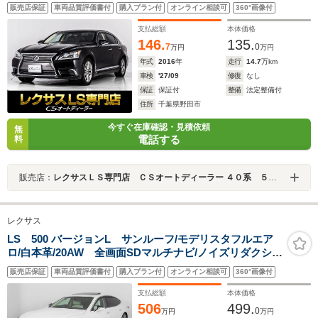
ー/レーンキープアシスト/ドライバーズモニター/衝突軽減
販売店保証
車両品質評価書付
購入プラン付
オンライン相談可
360°画像付
ブレーキ/レーダークルーズ/BSM/アダプティブハイビー
ム/
支払総額
本体価格
146.
135.
7
0
万円
万円
年式
2016
年
走行
14.7
万km
車検
'27/09
修復
なし
保証
保証付
整備
法定整備付
住所
千葉県野田市
今すぐ在庫確認・見積依頼
無
電話する
料
販売店：
レクサスＬＳ専門店 ＣＳオートディーラー ４０系 ５０系 ＬＳ／ＬＳハイブリッド 中古車専門店
レクサス
LS 500 バージョンL サンルーフ/モデリスタフルエア
ロ/白本革/20AW 全画面SDマルチナビ/ノイズリダクショ
ン20AW/ホワイトレザー/レクサスセーフティシステム+A/
販売店保証
車両品質評価書付
購入プラン付
オンライン相談可
360°画像付
プリクラッシュ/パノラミックビューモニター/V6気筒ツイ
ンターボエンジン
支払総額
本体価格
506
499.
0
万円
万円