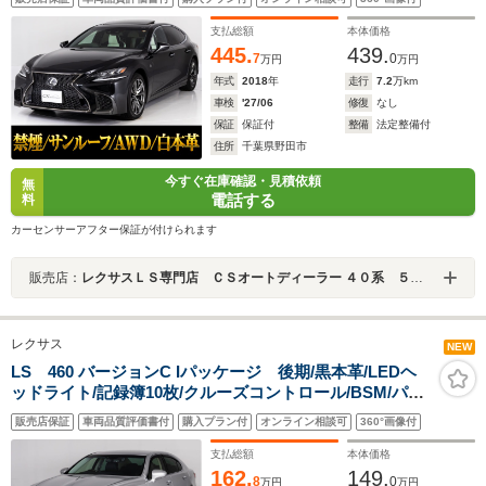
ンク/デジタルインナーミラー/AWD/専用20インチアルミ
支払総額
本体価格
445.
439.
7
0
万円
万円
年式
2018
年
走行
7.2
万km
車検
'27/06
修復
なし
保証
保証付
整備
法定整備付
住所
千葉県野田市
今すぐ在庫確認・見積依頼
無
電話する
料
カーセンサーアフター保証が付けられます
販売店：
レクサスＬＳ専門店 ＣＳオートディーラー ４０系 ５０系 ＬＳ／ＬＳハイブリッド 中古車専門店
レクサス
NEW
LS 460 バージョンC Iパッケージ 後期/黒本革/LEDヘ
ッドライト/記録簿10枚/クルーズコントロール/BSM/パワ
ートランク/エアシート&シートヒーター/助手席オットマ
販売店保証
車両品質評価書付
購入プラン付
オンライン相談可
360°画像付
ン/HDDマルチナビ/Bluetooth/クリアランスソナー/オート
ハイビーム/コンビハンドル
支払総額
本体価格
162.
149.
8
0
万円
万円