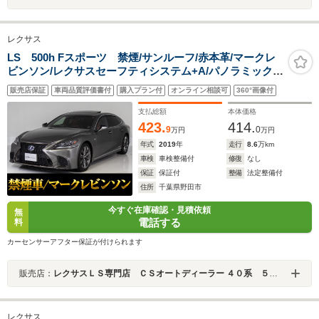
レクサス
LS 500h Fスポーツ 禁煙/サンルーフ/赤本革/マークレ
ビンソン/レクサスセーフティシステム+A/パノラミックビ
ューモニター/デジタルインナーミラー/ハンズフリーパワ
販売店保証
車両品質評価書付
購入プラン付
オンライン相談可
360°画像付
ートランク/レッドレザーシート/専用インテリア&エクス
テリア
支払総額
本体価格
423.
414.
9
0
万円
万円
年式
2019
年
走行
8.6
万km
車検
車検整備付
修復
なし
保証
保証付
整備
法定整備付
住所
千葉県野田市
今すぐ在庫確認・見積依頼
無
電話する
料
カーセンサーアフター保証が付けられます
販売店：
レクサスＬＳ専門店 ＣＳオートディーラー ４０系 ５０系 ＬＳ／ＬＳハイブリッド 中古車専門店
レクサス