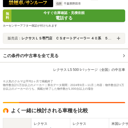
住所
千葉県野田市
今すぐ在庫確認・見積依頼
無
電話する
料
カーセンサーアフター保証が付けられます
販売店：
レクサスＬＳ専門店 ＣＳオートディーラー ４０系 ５０系 ＬＳ／ＬＳハイブリッド 中古車専門店
この条件の中古車を全て見る
レクサス LS 500 Iパッケージ（全国）の中古車
※人気のクルマは平均1ヶ月で掲載終了
物件数合計1万台以上のメーカー｜算出データ期間：2024年9月～11月｜内容：物件数合計1万
台以上のメーカーのうち、掲載が終了した物件数が1,000台以上の場合
よく一緒に検討される車種を比較
レクサス
レクサス
米国レク