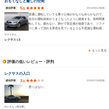
おもてなしと癒しの空間
5
総合評価
2014/04/13投稿
点
普通に運転していても乗り心地がかなりなめらかなので、
自分の運転技術がうまくなったように錯覚する。長時間運
転しても、疲れない。静かで安定感が抜群であり、ソファ
ーに座って流れる景色を見ているような不思議な運転感覚
である。
ゲストさん
レクサス LS
もっと見る
評価の低いレビュー・評判
レクサスの入口
3
総合評価
2018/07/04投稿
点
悪くはない。
やじさん
（埼玉県）