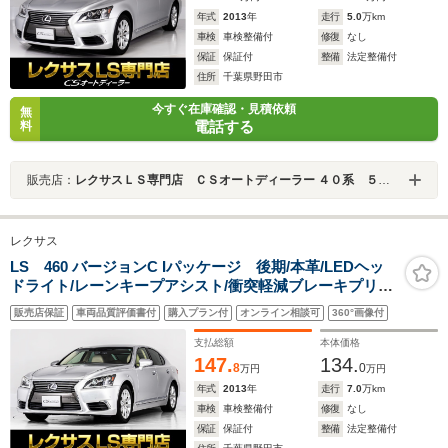
年式
2013
年
走行
5.0
万km
車検
車検整備付
修復
なし
保証
保証付
整備
法定整備付
住所
千葉県野田市
今すぐ在庫確認・見積依頼
無
電話する
料
販売店：
レクサスＬＳ専門店 ＣＳオートディーラー ４０系 ５０系 ＬＳ／ＬＳハイブリッド 中古車専門店
レクサス
LS 460 バージョンC Iパッケージ 後期/本革/LEDヘッ
ドライト/レーンキープアシスト/衝突軽減ブレーキプリク
ラッシュセーフティ/レーダークルーズコントロー
販売店保証
車両品質評価書付
購入プラン付
オンライン相談可
360°画像付
ル/BSM/ドライバーズモニター/クリアランスソナー/アダ
プティブハイビーム/アイボリーレザー
支払総額
本体価格
147.
134.
8
0
万円
万円
年式
2013
年
走行
7.0
万km
車検
車検整備付
修復
なし
保証
保証付
整備
法定整備付