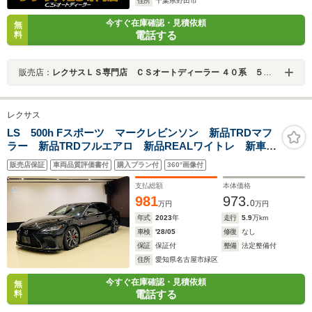
住所
千葉県野田市
今すぐ在庫確認・見積依頼
無
電話する
料
販売店：
レクサスＬＳ専門店 ＣＳオートディーラー ４０系 ５０系 ＬＳ／ＬＳハイブリッド 中古車専門店
レクサス
LS 500h Fスポーツ マークレビンソン 新品TRDマフ
ラー 新品TRDフルエアロ 新品REALワイトレ 新車保
証 寒冷地仕様 前後ドラレコ アドバイスパーク レ
販売店保証
車両品質評価書付
購入プラン付
360°画像付
クサスチームメイト オレンジキャリパー
支払総額
本体価格
981
973.
0
万円
万円
年式
2023
年
走行
5.9
万km
車検
'28/05
修復
なし
保証
保証付
整備
法定整備付
住所
愛知県名古屋市緑区
今すぐ在庫確認・見積依頼
無
電話する
料