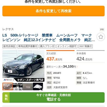
条件を変更して再度お探しください。
条件を変更して再検索
レクサス
PR
LS 500h Iパッケージ 禁煙車 ムーンルーフ マーク
レビンソン 純正12.3インチナビ 全周囲カメラ 純正
OP20インチスパッタリングAW デジタルインナーミラ
販売店保証
車両品質評価書付
購入プラン付
オンライン相談可
360°画像付
ー 黒革 パワーシート シートベンチレーション パ
ドルシフト
支払総額
本体価格
437.
424.
9
0
万円
万円
34,100
通常ローン
月々
円
年式
2018
年
走行
8.4
万km
車検
'27/11
修復
なし
保証
保証付
整備
法定整備付
住所
大阪府箕面市
今すぐ在庫確認・見積依頼
無
電話する
料