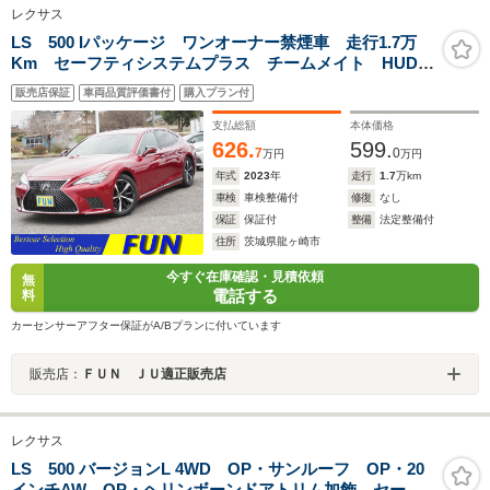
レクサス
LS 500 Iパッケージ ワンオーナー禁煙車 走行1.7万
Km セーフティシステムプラス チームメイト HUD
BSM Dインナーミラー Pトランク ドラレコ前後 ド
販売店保証
車両品質評価書付
購入プラン付
ライバーモニター ヘーゼル革シート 12.3型ナビ
OP・ドアトリム加飾
支払総額
本体価格
626.
599.
7
0
万円
万円
年式
2023
年
走行
1.7
万km
車検
車検整備付
修復
なし
保証
保証付
整備
法定整備付
住所
茨城県龍ヶ崎市
今すぐ在庫確認・見積依頼
無
電話する
料
カーセンサーアフター保証がA/Bプランに付いています
販売店：
ＦＵＮ ＪＵ適正販売店
レクサス
LS 500 バージョンL 4WD OP・サンルーフ OP・20
インチAW OP・ヘリンボーンドアトリム加飾 セーフ