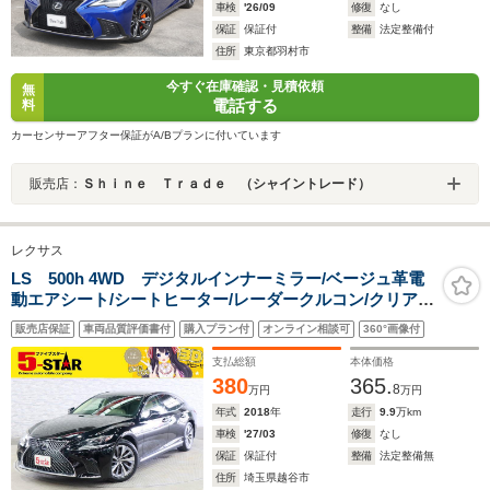
車検
'26/09
修復
なし
保証
保証付
整備
法定整備付
住所
東京都羽村市
今すぐ在庫確認・見積依頼
無
電話する
料
カーセンサーアフター保証がA/Bプランに付いています
販売店：
Ｓｈｉｎｅ Ｔｒａｄｅ （シャイントレード）
レクサス
LS 500h 4WD デジタルインナーミラー/ベージュ革電
動エアシート/シートヒーター/レーダークルコン/クリアラ
ンスソナー/PCS/BSM/ETC2.0/100V電源/純正ナビ/全周囲
販売店保証
車両品質評価書付
購入プラン付
オンライン相談可
360°画像付
カメラ/純正19AW
支払総額
本体価格
380
365.
8
万円
万円
年式
2018
年
走行
9.9
万km
車検
'27/03
修復
なし
保証
保証付
整備
法定整備無
住所
埼玉県越谷市