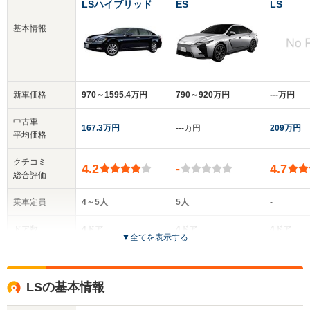
LSハイブリッド
ES
LS
基本情報
新車価格
970～1595.4万円
790～920万円
‐‐‐万円
中古車
167.3万円
‐‐‐万円
209万円
平均価格
クチコミ
4.2
-
4.7
総合評価
乗車定員
4～5人
5人
-
ドア数
4ドア
4ドア
4ドア
▼
全てを表示する
全高
全高
1.47m～1.48m
1.56m
-
LSの基本情報