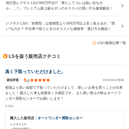
現行型レクサス LSが300万円台!?「果たしてコレは狙い目なの
か……？」プレミアム最上級セダンのオススメの買い方を徹底解説！
レクサス LSの「前期型」は後期型より300万円以上安く狙えるが、“買
い”なのか？ 中古車で狙うときのオススメな価格帯・選び方を解説！
LSの最新記事一覧
LSを扱う販売店クチコミ
高く下取っていただけました。
5
総合評価
2025/04/10投稿
点
相場より高い金額で下取っていただけまして、新しいお車を買うことが出来
ました！ 購入した車も状態良く大満足です。 また買い替えの時もオートワ
ンダー買取センターでお願いします！
たなか
購入した販売店：
オートワンダー買取センター
レクサス LS
（2025/03購入）