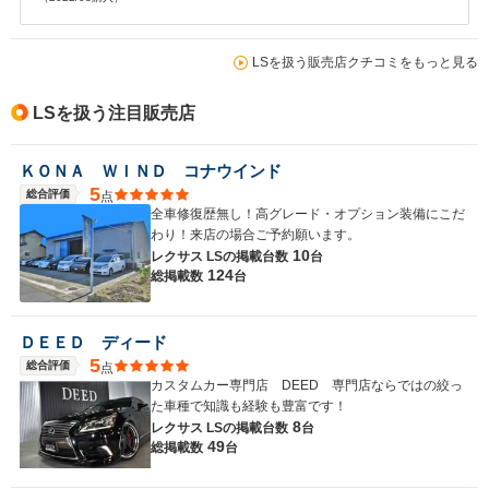
LSを扱う販売店クチコミをもっと見る
LSを扱う注目販売店
ＫＯＮＡ ＷＩＮＤ コナウインド
5
総合評価
点
全車修復歴無し！高グレード・オプション装備にこだ
わり！来店の場合ご予約願います。
10
レクサス LSの
掲載台数
台
124
総掲載数
台
ＤＥＥＤ ディード
5
総合評価
点
カスタムカー専門店 DEED 専門店ならではの絞っ
た車種で知識も経験も豊富です！
8
レクサス LSの
掲載台数
台
49
総掲載数
台