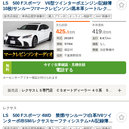
LS 500 Fスポーツ V6型ツインターボエンジン/記録簿
10枚/サンルーフ/マークレビンソン/黒本革シート/レクサ
スセーフティシステム+A/デジタルインナーミラー/ハンズ
販売店保証
車両品質評価書付
購入プラン付
オンライン相談可
360°画像付
フリーパワートランク/全周囲カメラ/プリクラッシュ/レー
ダークルーズ
支払総額
本体価格
425.
419.
5
0
万円
万円
年式
2018
年
走行
8.6
万km
車検
'27/04
修復
なし
保証
保証付
整備
法定整備付
住所
千葉県野田市
今すぐ在庫確認・見積依頼
無
電話する
料
カーセンサーアフター保証が付けられます
販売店：
レクサスＬＳ専門店 ＣＳオートディーラー ４０系 ５０系 ＬＳ／ＬＳハイブリッド 中古車専門店
レクサス
LS 500 Fスポーツ 4WD 禁煙/サンルーフ/白革/V6ツイ
ンターボ/BSM/レクサスセーフティシステム+A/記録簿8
枚/パノラミックビューモニター/ハンズフリーパワートラ
販売店保証
車両品質評価書付
購入プラン付
オンライン相談可
360°画像付