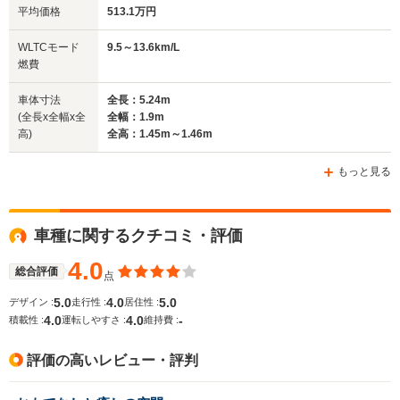
平均価格
513.1万円
全幅
全幅
サイズ
1.88m
1.92m
-
全長
全長
WLTCモード
9.5～13.6km/L
(全長x全幅x全高)
5.03m～5.21m
5.14m
燃費
車体寸法
全長：5.24m
(全長x全幅x全
全幅：1.9m
ホイールベース
ホイールベース
ホイー
高)
全高：1.45m～1.46m
-m
-m
もっと見る
24.8～25.4km/L
└市街地:22.6～
23.0km/L
WLTCモード
車種に関するクチコミ・評価
-
└郊外:27.0～
-
燃費
27.4km/L
4.0
└高速道路:24.6～
総合評価
点
25.2km/L
5.0
4.0
5.0
デザイン :
走行性 :
居住性 :
4.0
4.0
-
排気量
4968cc
0～2487cc
4600cc
積載性 :
運転しやすさ :
維持費 :
駆動方式
4WD
4WD、FF
FR、4WD
評価の高いレビュー・評判