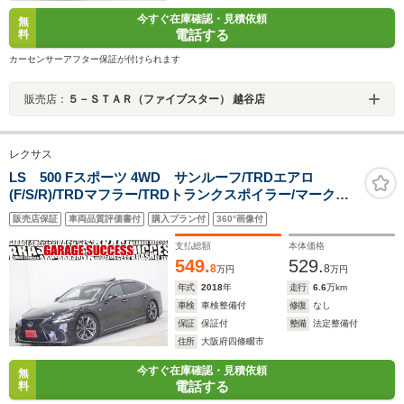
今すぐ在庫確認・見積依頼
無
電話する
料
カーセンサーアフター保証が付けられます
販売店：
５－ＳＴＡＲ（ファイブスター） 越谷店
レクサス
LS 500 Fスポーツ 4WD サンルーフ/TRDエアロ
(F/S/R)/TRDマフラー/TRDトランクスポイラー/マークレ
ビンソン/エアサスコントローラー/デジミラ/HUD/パノラ
販売店保証
車両品質評価書付
購入プラン付
360°画像付
ミックビューモニター/シートヒーター&クーラー/
支払総額
本体価格
549.
529.
8
8
万円
万円
年式
2018
年
走行
6.6
万km
車検
車検整備付
修復
なし
保証
保証付
整備
法定整備付
住所
大阪府四條畷市
今すぐ在庫確認・見積依頼
無
電話する
料