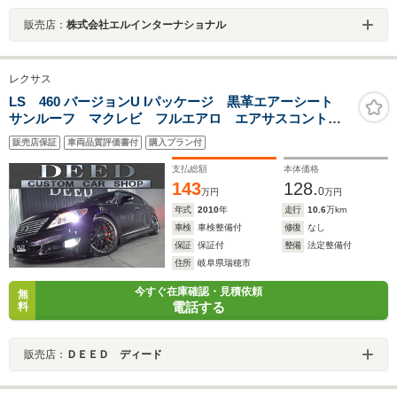
販売店：
株式会社エルインターナショナル
レクサス
LS 460 バージョンU Iパッケージ 黒革エアーシート
サンルーフ マクレビ フルエアロ エアサスコントロ
ーラー マーベリック20インチ 新品タイヤ リアマッ
販売店保証
車両品質評価書付
購入プラン付
サージシート プリクラッシュ DVD再生 地デジ
Bluetooth接続 クリアランスソナー
支払総額
本体価格
143
128.
0
万円
万円
年式
2010
年
走行
10.6
万km
車検
車検整備付
修復
なし
保証
保証付
整備
法定整備付
住所
岐阜県瑞穂市
今すぐ在庫確認・見積依頼
無
電話する
料
販売店：
ＤＥＥＤ ディード