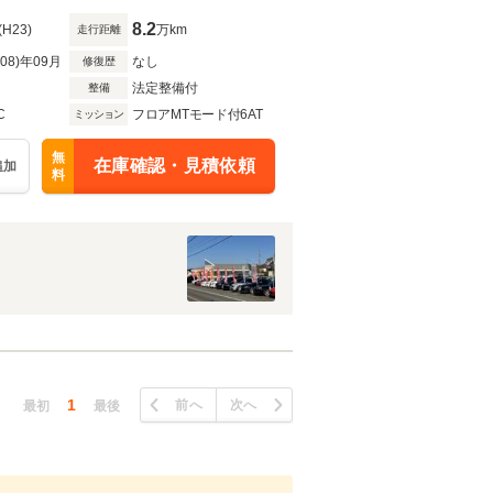
8.2
(H23)
万km
走行距離
R08)年09月
なし
修復歴
法定整備付
整備
C
フロアMTモード付6AT
ミッション
無
在庫確認・見積依頼
追加
料
1
前へ
次へ
最初
最後