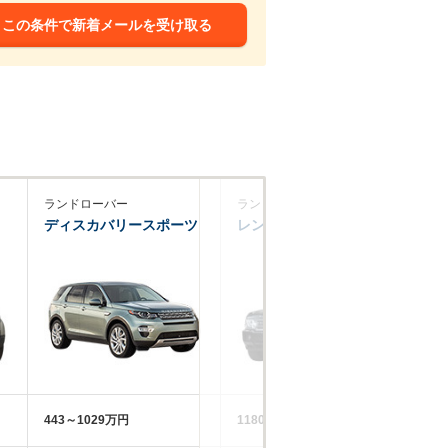
この条件で新着メールを受け取る
ランドローバー
ランドローバー
ポ
ディスカバリースポーツ
レンジローバーヴォーグ
カ
443～1029万円
1180～1654万円
11