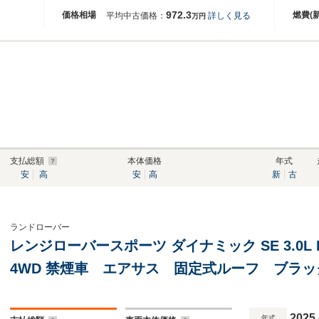
972.3
価格相場
燃費(
平均中古価格：
詳しく見る
万円
支払総額
本体価格
年式
安
高
安
高
新
古
ランドローバー
レンジローバースポーツ ダイナミック SE 3.0L
4WD 禁煙車 エアサス 固定式ルーフ ブラッ
クAW シートヒータークーラー ブレーキャ
ー ブラックコントラストルーフ
2025
年式