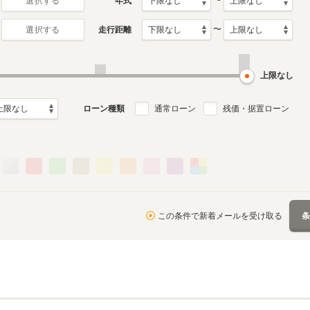
〜
年式
選択する
〜
走行距離
選択する
初代
1月～2022年4月
2005年11月～2013年10
ル
月生産モデル
上限なし
る
ローン種類
通常ローン
残価・据置ローン
この条件で新着メールを受け取る