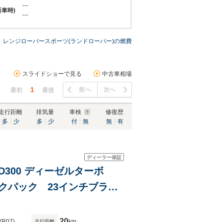
---
新車時)
---
レンジローバースポーツ(ランドローバー)の燃費
スライドショーで見る
中古車相場
1
前へ
次へ
最初
最後
走行距離
排気量
車検
修復歴
多
少
多
少
付
無
無
有
ディーラー保証
 D300 ディーゼルターボ
クパック 23インチブラッ
リパーレッド デジタルミラ
20
(R07)
km
走行距離