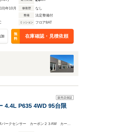
R10)年10月
なし
修復歴
法定整備付
整備
C
フロア8AT
ミッション
無
在庫確認・見積依頼
追加
料
販売店保証
4L P635 4WD 95台限
ワンオーナー パノラミックルーフ 全席シートヒーター＆ベンチレーションF/Rパークセンサー カーボン２３AW カーボンキャリパー ナビ ３６０°カメラ オートトランク