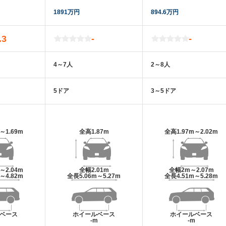
1891万円
894.6万円
.3
-
-
4～7人
2～8人
5ドア
3～5ドア
m～1.69m
全高
1.87m
全高
1.97m～2.02m
m～2.04m
全幅
2.01m
全幅
2m～2.07m
m～4.82m
全長
5.06m～5.27m
全長
4.51m～5.28m
ベース
ホイールベース
ホイールベース
m
-m
-m