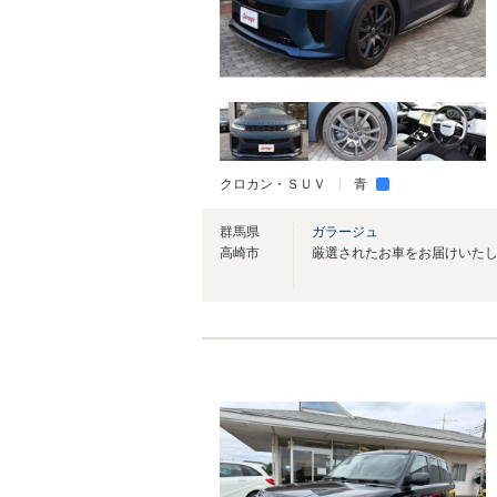
クロカン・ＳＵＶ
青
群馬県
ガラージュ
高崎市
厳選されたお車をお届けいた