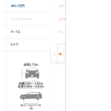
481.7万円
302.9万円
12
-
3.8
5～7人
5人
4
5ドア
5ドア
5
全高
1.73m
全高
1.88m～1.9m
全幅
1.9m～1.91m
全幅
1.96m
全長
4.59m～4.61m
全長
4.95m～4.97m
ホイールベース
ホイールベース
-m
-m