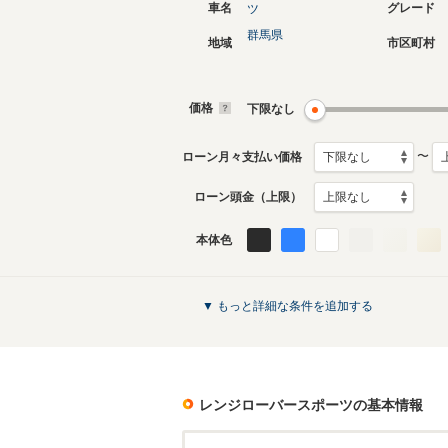
車名
グレード
ツ
群馬県
地域
市区町村
現行
2代目
2022年5月～生産中
2013年1
生産モデ
価格
下限なし
レンジローバースポーツのカタログを見
〜
ローン月々支払い価格
ローン頭金（上限）
本体色
▼ もっと詳細な条件を追加する
レンジローバースポーツ
の基本情報