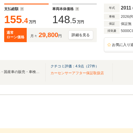
2011
年式
支払総額
車両本体価格
155
148
2026(
車検
.4
.5
万円
万円
保証無
保証
5000C
排気量
通常
29,800
詳細を見る
月々
円
ローン価格
お気に入り
クチコミ評価：
4.9
点（
27
件）
格安良質車続々入庫中！輸入車・国産車の販売・車検・整備アフターもおまかせ下さい！
カーセンサーアフター保証取扱店