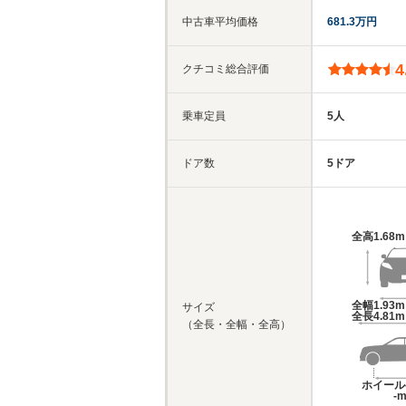
中古車平均価格
681.3万円
4
クチコミ総合評価
乗車定員
5人
ドア数
5ドア
全高
1.68
全幅
1.93
サイズ
全長
4.81
（全長・全幅・全高）
ホイール
-