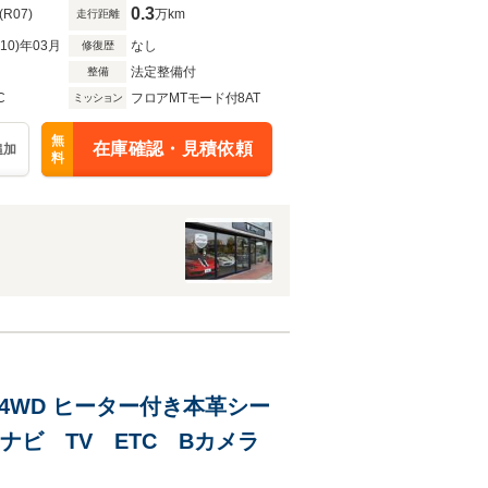
0.3
(R07)
万km
走行距離
R10)年03月
なし
修復歴
法定整備付
整備
C
フロアMTモード付8AT
ミッション
無
在庫確認・見積依頼
追加
料
4WD ヒーター付き本革シー
ナビ TV ETC Bカメラ