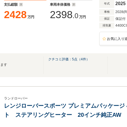
2025
年式
支払総額
車両本体価格
2428
2398
2028(
車検
.0
万円
万円
保証付
保証
4400C
排気量
お気に入り
クチコミ評価：
5
点（
4
件）
します
ランドローバー
レンジローバースポーツ プレミアムパッケージ 
ト ステアリングヒーター 20インチ純正AW 