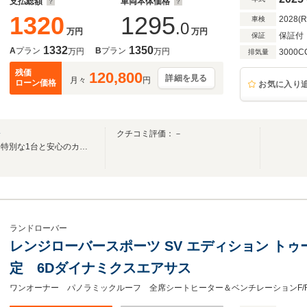
支払総額
車両本体価格
1320
1295
2028(
車検
.0
万円
万円
保証付
保証
1332
1350
A
プラン
B
プラン
万円
万円
3000C
排気量
残価
120,800
詳細を見る
月々
円
ローン価格
お気に入り
橋
クチコミ評価：－
群馬県唯一の正規ディーラー。特別な1台と安心のカーライフを。
ランドローバー
レンジローバースポーツ SV エディション トゥー 4.
定 6Dダイナミクスエアサス