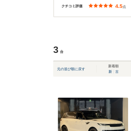
4.5
クチコミ評価
点
3
台
新着順
元の並び順に戻す
新
古