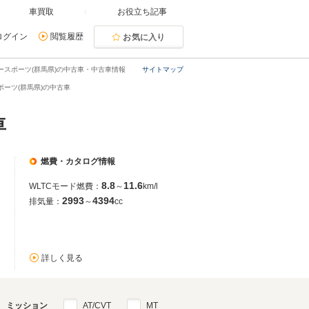
車買取
お役立ち記事
ログイン
閲覧履歴
お気に入り
ースポーツ(群馬県)の中古車・中古車情報
サイトマップ
ーツ(群馬県)の中古車
車
燃費・カタログ情報
8.8
11.6
WLTCモード燃費：
～
km/l
2993
4394
排気量：
～
cc
詳しく見る
ミッション
AT/CVT
MT