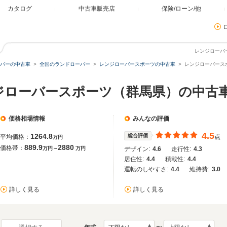
カタログ
中古車販売店
保険/ローン/他
レンジローバ
バーの中古車
全国のランドローバー
レンジローバースポーツの中古車
レンジローバースポ
ジローバースポーツ（群馬県）の中古
価格相場情報
みんなの評価
4.5
1264.8
総合評価
平均価格：
点
万円
889.9
2880
価格帯：
万円～
万円
デザイン:
4.6
走行性:
4.3
居住性:
4.4
積載性:
4.4
運転のしやすさ:
4.4
維持費:
3.0
詳しく見る
詳しく見る