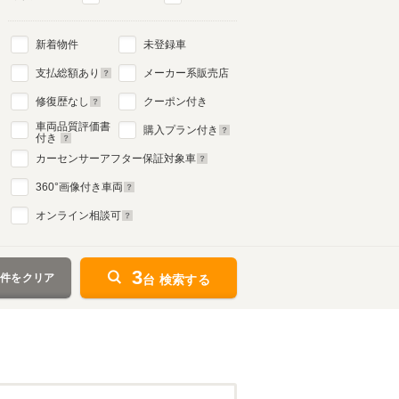
新着物件
未登録車
支払総額あり
メーカー系販売店
修復歴なし
クーポン付き
車両品質評価書
購入プラン付き
付き
カーセンサーアフター保証対象車
360
°画像付き車両
オンライン相談可
3
条件をクリア
台 検索する