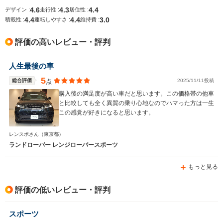
15.6km/L
13.9km/L
12.9km/L
4.6
4.3
4.4
デザイン :
走行性 :
居住性 :
4.4
4.4
3.0
積載性 :
運転しやすさ :
維持費 :
排気量
1995～4999cc
2993～4394cc
1995～49
評価の高いレビュー・評判
駆動方式
4WD
4WD
4WD
人生最後の車
5
総合評価
2025/11/11投稿
点
購入後の満足度が高い車だと思います。この価格帯の他車
と比較しても全く異質の乗り心地なのでハマった方は一生
この感覚が好きになると思います。
レンスポさん
（東京都）
ランドローバー レンジローバースポーツ
もっと見る
評価の低いレビュー・評判
スポーツ