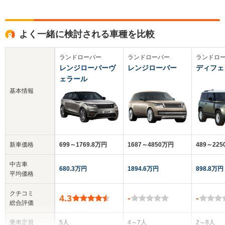
よく一緒に検討される車種を比較
ランドローバー
ランドローバー
ランドロ
レンジローバーヴ
レンジローバー
ディフェ
ェラール
基本情報
新車価格
699～1769.8万円
1687～4850万円
489～22
中古車
680.3万円
1894.6万円
898.8万円
平均価格
クチコミ
4.3
-
-
総合評価
乗車定員
5人
4～7人
2～8人