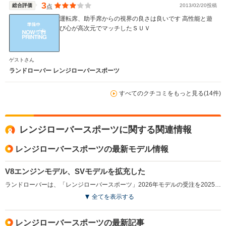
3
総合評価
2013/02/20投稿
点
運転席、助手席からの視界の良さは良いです 高性能と遊
び心が高次元でマッチしたＳＵＶ
ゲストさん
ランドローバー レンジローバースポーツ
すべてのクチコミをもっと見る(14件)
レンジローバースポーツに関する関連情報
レンジローバースポーツの最新モデル情報
V8エンジンモデル、SVモデルを拡充した
ランドローバーは、「レンジローバースポーツ」2026年モデルの受注を2025年12月から開始した。このモデルでは、4.4リッターV型8気筒ツインスクロールターボチャージドガソリンエンジンを搭載した「P530」モデルを新たに追加し、限定導入されていた、最高出力635psを発揮する「SV」グレードもラインナップに加えた。中でも「SV BLACK」では、すべてのアクセントをブラックで統一し、スポーティさと洗練さを両立させたデザインが特徴である。また、全グレードに対してBESPOKEサービスを導入し、エクステリアやインテリアのカスタマイズが可能となる。これにより、ユーザーは幅広い選択肢の中から自分好みの個性的なモデルを仕上げることが可能になった。（2025.12）
全てを表示する
レンジローバースポーツの最新記事