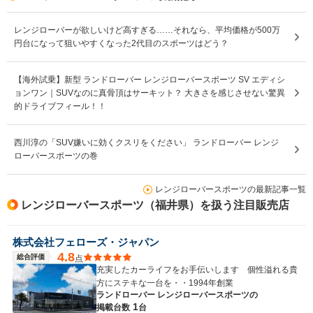
レンジローバーが欲しいけど高すぎる……それなら、平均価格が500万
円台になって狙いやすくなった2代目のスポーツはどう？
【海外試乗】新型 ランドローバー レンジローバースポーツ SV エディシ
ョンワン｜SUVなのに真骨頂はサーキット？ 大きさを感じさせない驚異
的ドライブフィール！！
西川淳の「SUV嫌いに効くクスリをください」 ランドローバー レンジ
ローバースポーツの巻
レンジローバースポーツの最新記事一覧
レンジローバースポーツ（福井県）を扱う注目販売店
株式会社フェローズ・ジャパン
4.8
総合評価
点
充実したカーライフをお手伝いします 個性溢れる貴
方にステキな一台を・・1994年創業
ランドローバー レンジローバースポーツの
1
掲載台数
台