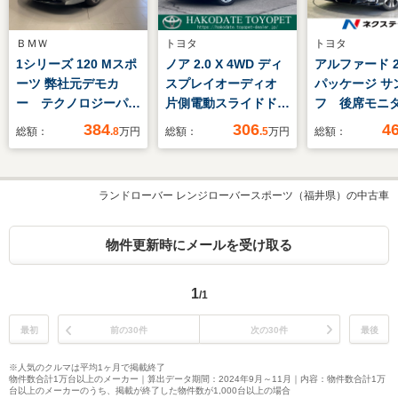
ＢＭＷ
トヨタ
トヨタ
1シリーズ 120 Mスポ
ノア 2.0 X 4WD ディ
アルファード 2.
ーツ 弊社元デモカ
スプレイオーディオ
パッケージ サ
ー テクノロジーパッ
片側電動スライドド
フ 後席モ
ケージ アイコニック
ア 寒冷地仕様 バッ
CD/DVD再生
384
306
4
総額：
.8
万円
総額：
.5
万円
総額：
グロー 全周囲カメ
クカメラ レンタカー
型ナビ 両側
ラ ヘッドアップディ
UP
ア 電動リヤ
スプレイ 禁煙車 ハ
デジタルイン
ランドローバー レンジローバースポーツ（福井県）の中古車
ーフレザーシート オ
ー バックカ
ートトランク メモリ
ーダークルー
ー機能付電動シート
LEDヘッド 
物件更新時にメールを受け取る
ACC アップルカー
ンチレーシ
プレイ
ETC 禁煙車
1
/1
最初
前の30件
次の30件
最後
※人気のクルマは平均1ヶ月で掲載終了
物件数合計1万台以上のメーカー｜算出データ期間：2024年9月～11月｜内容：物件数合計1万
台以上のメーカーのうち、掲載が終了した物件数が1,000台以上の場合