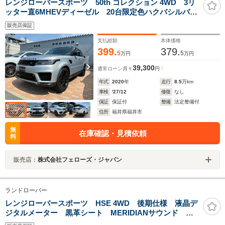
レンジローバースポーツ 50th コレクション 4WD 3リ
ッター直6MHEVディーゼル 20台限定色ハクバシルバ
ー 1オーナー ブラックエクステリア プレミアムLED
販売店保証
ヘッドランプ 21AW サラウンドカメラ ナビ地デジ
ステアリングヒーター シートヒータ
支払総額
本体価格
399.
379.
5
5
万円
万円
39,300
通常ローン
月々
円
年式
2020
年
走行
8.5
万km
車検
'27/12
修復
なし
保証
保証付
整備
法定整備付
住所
福井県福井市
無
在庫確認・見積依頼
料
販売店：
株式会社フェローズ・ジャパン
ランドローバー
レンジローバースポーツ HSE 4WD 後期仕様 液晶デ
ジタルメーター 黒革シート MERIDIANサウンド シ
ートヒーター ドラレコ