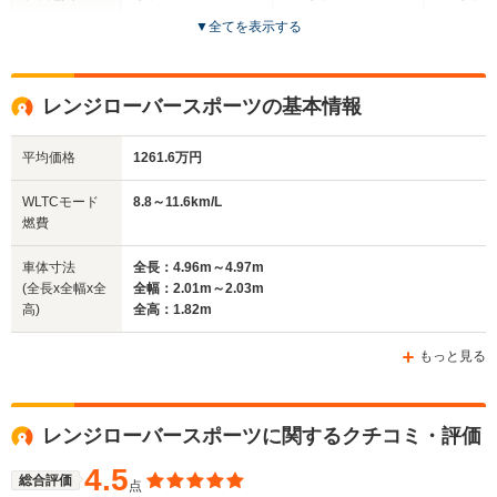
▼
全てを表示する
ドア数
5ドア
5ドア
3～5ドア
全高
全高
全高
レンジローバースポーツの基本情報
1.68m～1.69m
1.87m
1.97m
平均価格
1261.6万円
全幅
全幅
全幅
WLTCモード
8.8～11.6km/L
サイズ
1.93m～2.04m
2.01m
2m～
燃費
全長
全長
(全長x全幅x全高)
4.81m～4.82m
5.06m～5.27m
4.51m
車体寸法
全長：4.96m～4.97m
(全長x全幅x全
全幅：2.01m～2.03m
高)
全高：1.82m
ホイールベース
ホイールベース
ホイー
-m
-m
もっと見る
9.5～13.6km/L
7.6～11.4km/L
8.3～11.0
└市街地:6.3～
└市街地:4.8～
└市街地:6
レンジローバースポーツに関するクチコミ・評価
WLTCモード
10.7km/L
9.6km/L
7.5km/L
燃費
└郊外:9.9～13.4km/L
└郊外:8.0～12.1km/L
└郊外:8.3
4.5
総合評価
点
└高速道路:11.8～
└高速道路:9.5～
└高速道路: