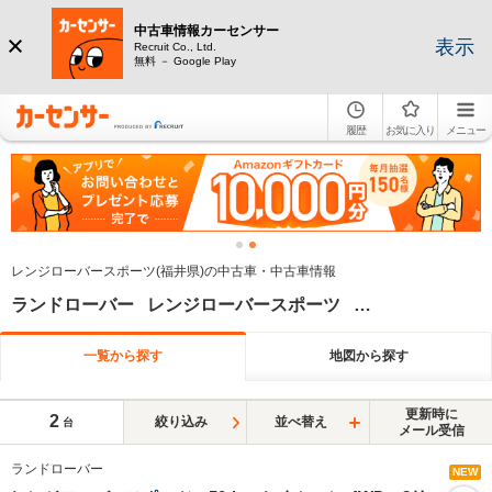
中古車情報カーセンサー
表示
Recruit Co., Ltd.
無料 － Google Play
履歴
お気に入り
メニュー
レンジローバースポーツ(福井県)の中古車・中古車情報
ランドローバー レンジローバースポーツ 福井県
一覧から探す
地図から探す
更新時に
2
絞り込み
並べ替え
台
メール受信
ランドローバー
NEW