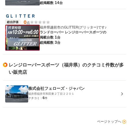
14
総掲載数
台
ＧＬＩＴＴＥＲ
0
総合評価
点
福井県越前市のGLITTER(グリッター)です♪
ランドローバー レンジローバースポーツの
1
掲載台数
台
3
総掲載数
台
レンジローバースポーツ（福井県）のクチコミ件数が多
い販売店
株式会社フェローズ・ジャパン
福井県福井市和田東２丁目２２０１
6
クチコミ：
件
ページトップへ