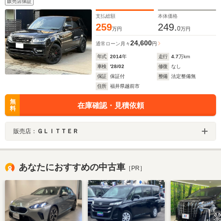
販売店保証
支払総額
本体価格
259
249.
0
万円
万円
24,600
通常ローン
月々
円
年式
2014
年
走行
4.7
万km
車検
'28/02
修復
なし
保証
保証付
整備
法定整備無
住所
福井県越前市
無
在庫確認・見積依頼
料
販売店：
ＧＬＩＴＴＥＲ
あなたにおすすめの中古車
［PR］