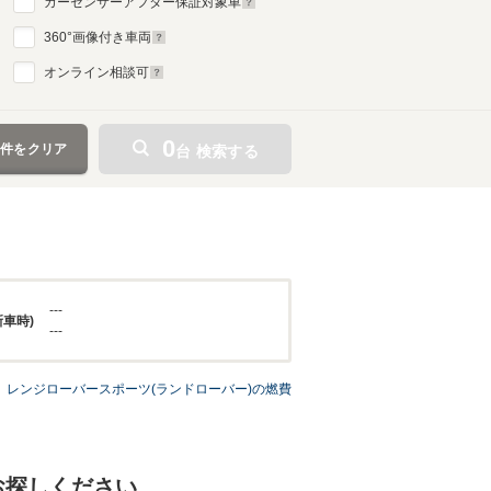
カーセンサーアフター保証対象車
360
°画像付き車両
オンライン相談可
0
条件をクリア
台 検索する
---
新車時)
---
レンジローバースポーツ(ランドローバー)の燃費
お探しください。