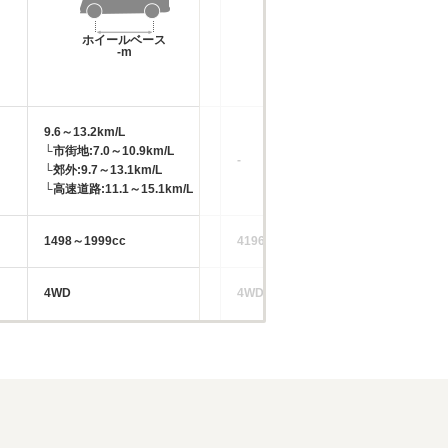
ホイールベース
ホイールベース
-m
-m
9.6～13.2km/L
7.
└市街地:7.0～10.9km/L
└市
-
└郊外:9.7～13.1km/L
└郊
└高速道路:11.1～15.1km/L
└高
1498～1999cc
4196～4999cc
28
4WD
4WD
4W