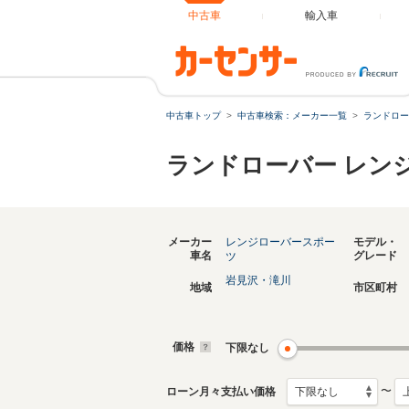
中古車
輸入車
中古車トップ
中古車検索：メーカー一覧
ランドロー
ランドローバー レン
メーカー
レンジローバースポー
モデル・
車名
グレード
ツ
岩見沢・滝川
地域
市区町村
価格
下限なし
〜
ローン月々支払い価格