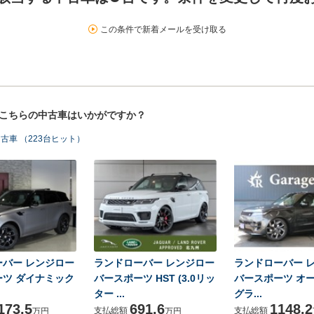
この条件で新着メールを受け取る
！こちらの中古車はいかがですか？
車 （223台ヒット）
ーバー レンジロー
ランドローバー レンジロー
ランドローバー 
ーツ ダイナミック
バースポーツ HST (3.0リッ
バースポーツ オ
ター ...
グラ...
173.5
691.6
1148.2
支払総額
支払総額
万円
万円