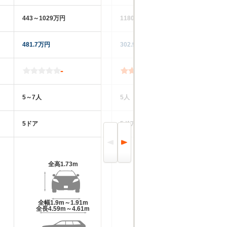
443～1029万円
1180～1654万円
11
481.7万円
302.9万円
12
-
3.8
5～7人
5人
4
5ドア
5ドア
5
全高
1.73m
全高
1.88m～1.9m
全幅
1.9m～1.91m
全幅
1.96m
全長
4.59m～4.61m
全長
4.95m～4.97m