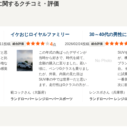
に関するクチコミ・評価
イケおじロイヤルファミリー
4
1/11投稿
2026/02/24投稿
総合評価
総合評価
点
だと思
この年式の角ばったデザインが
SU
車と比
当時から好きで、時代を経て、
が、
心地な
念願の購入に至りました。若い
ブラ
の感覚
頃に、ベンツGクラスも乗りまし
台。 
。
たが、外装、内装の見た目は
に試
SUV車の中では世界一だと思い
一番
ます。走行性はGクラスの方が上
次に
です。2年間の所有でしたが、故
範コックさん
（大阪府）
レンスポさん
（兵庫県）
障は1度もなく、イギリス車なら
ランドローバー レンジローバースポーツ
ランドローバー レンジ
ではの高級感を味わせていただ
きました。ただ、レンジローバ
ースポーツは見た目に振り切っ
た車です。維持費はもちろん、
走行性能は求めることはできま