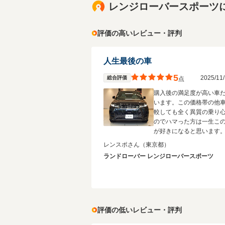
レンジローバースポーツ
評価の高いレビュー・評判
人生最後の車
5
2025/1
総合評価
点
購入後の満足度が高い車
います。この価格帯の他
較しても全く異質の乗り
のでハマった方は一生こ
が好きになると思います
レンスポさん
（東京都）
ランドローバー レンジローバースポーツ
評価の低いレビュー・評判