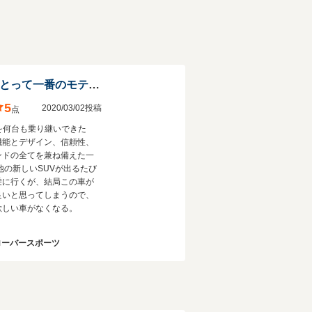
30～40代の男性にとって一番のモテ車。
5
2020/03/02投稿
点
Vを何台も乗り継いできた
機能とデザイン、信頼性、
ンドの全てを兼ね備えた一
他の新しいSUVが出るたび
乗に行くが、結局この車が
良いと思ってしまうので、
欲しい車がなくなる。
ローバースポーツ