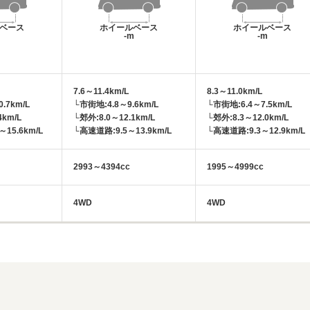
ベース
ホイールベース
ホイールベース
m
-m
-m
7.6～11.4km/L
8.3～11.0km/L
.7km/L
└市街地:4.8～9.6km/L
└市街地:6.4～7.5km/L
4km/L
└郊外:8.0～12.1km/L
└郊外:8.3～12.0km/L
15.6km/L
└高速道路:9.5～13.9km/L
└高速道路:9.3～12.9km/L
2993～4394cc
1995～4999cc
4WD
4WD