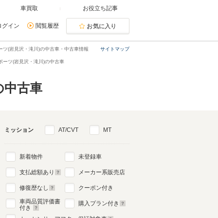
車買取
お役立ち記事
ログイン
閲覧履歴
お気に入り
ーツ(岩見沢・滝川)の中古車・中古車情報
サイトマップ
ポーツ(岩見沢・滝川)の中古車
の中古車
ミッション
AT/CVT
MT
新着物件
未登録車
支払総額あり
メーカー系販売店
修復歴なし
クーポン付き
車両品質評価書
購入プラン付き
付き