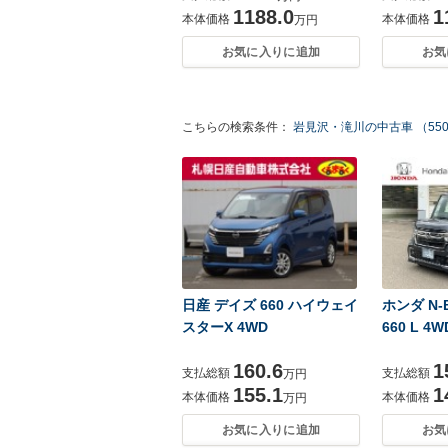
1188.0
1
本体価格
本体価格
万円
お気に入りに追加
お気
こちらの検索条件：
岩見沢・滝川の中古車 （55
日産 デイズ 660 ハイウェイ
ホンダ N-
スターX 4WD
660 L 4W
160.6
1
支払総額
支払総額
万円
155.1
1
本体価格
本体価格
万円
お気に入りに追加
お気