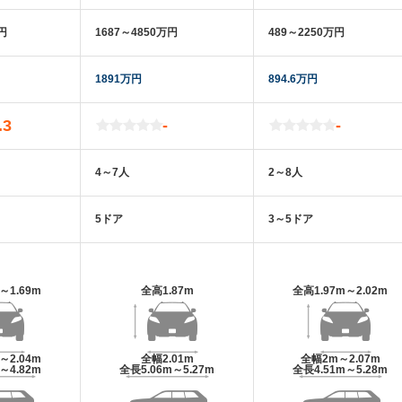
万円
1687～4850万円
489～2250万円
1891万円
894.6万円
.3
-
-
4～7人
2～8人
5ドア
3～5ドア
m～1.69m
全高
1.87m
全高
1.97m～2.02m
m～2.04m
全幅
2.01m
全幅
2m～2.07m
m～4.82m
全長
5.06m～5.27m
全長
4.51m～5.28m