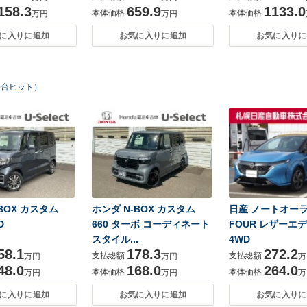
158.3
659.9
1133.0
本体価格
本体価格
万円
万円
に入りに追加
お気に入りに追加
お気に入りに
0台ヒット）
BOX カスタム
ホンダ N-BOX カスタム
日産 ノートオーラ 1
D
660 ターボ コーディネート
FOUR レザーエ
スタイル...
4WD
58.1
178.3
272.2
支払総額
支払総額
万円
万円
万
48.0
168.0
264.0
本体価格
本体価格
万円
万円
万
に入りに追加
お気に入りに追加
お気に入りに