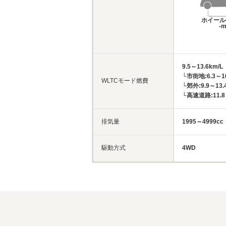
ホイール
-
9.5～13.6km/L
└市街地:6.3～10
WLTCモード燃費
└郊外:9.9～13.
└高速道路:11.8～
排気量
1995～4999cc
駆動方式
4WD