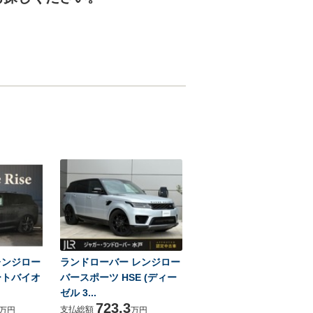
レンジロー
ランドローバー レンジロー
ートバイオ
バースポーツ HSE (ディー
ゼル 3...
723.3
支払総額
万円
万円