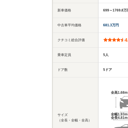
新車価格
699～1769.8
中古車平均価格
681.3万円
4
クチコミ総合評価
乗車定員
5人
ドア数
5ドア
全高
1.68
全幅
1.93
サイズ
全長
4.81
（全長・全幅・全高）