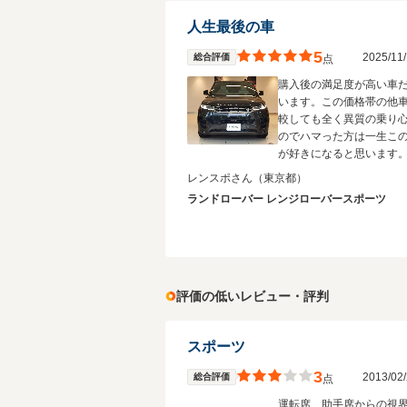
人生最後の車
5
2025/1
総合評価
点
購入後の満足度が高い車
います。この価格帯の他
較しても全く異質の乗り
のでハマった方は一生こ
が好きになると思います
レンスポさん
（東京都）
ランドローバー レンジローバースポーツ
評価の低いレビュー・評判
スポーツ
3
2013/0
総合評価
点
運転席、助手席からの視