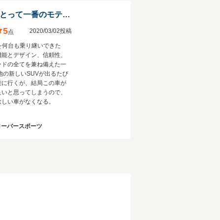
30～40代の男性にとって一番のモテ車。
5
2020/03/02投稿
点
Vを何台も乗り継いできた
機能とデザイン、信頼性、
ンドの全てを兼ね備えた一
他の新しいSUVが出るたび
乗に行くが、結局この車が
良いと思ってしまうので、
欲しい車がなくなる。
ローバースポーツ