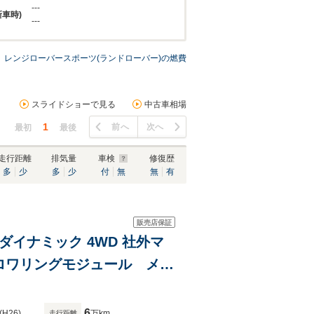
---
新車時)
---
レンジローバースポーツ(ランドローバー)の燃費
スライドショーで見る
中古車相場
1
前へ
次へ
最初
最後
走行距離
排気量
車検
修復歴
多
少
多
少
付
無
無
有
販売店保証
イナミック 4WD 社外マ
ロワリングモジュール メリ
パーチャージド エアサス
6
(H26)
万km
走行距離