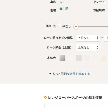
車名
グレード
ツ
香川県
地域
市区町村
現行
2代目
2022年5月～生産中
2013年1
生産モデ
価格
下限なし
レンジローバースポーツのカタログを見
〜
ローン月々支払い価格
ローン頭金（上限）
本体色
▼ もっと詳細な条件を追加する
レンジローバースポーツ
の基本情報