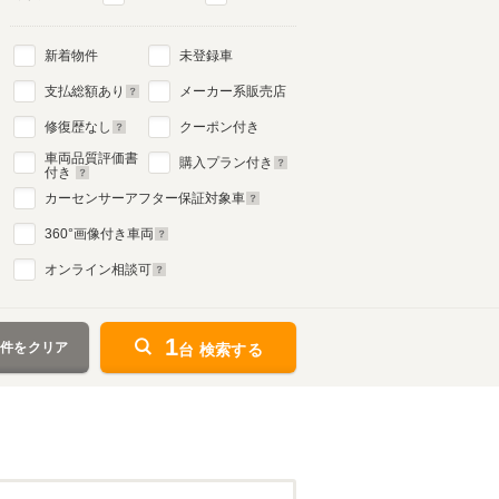
新着物件
未登録車
支払総額あり
メーカー系販売店
修復歴なし
クーポン付き
車両品質評価書
購入プラン付き
付き
カーセンサーアフター保証対象車
360
°画像付き車両
オンライン相談可
1
条件をクリア
台 検索する