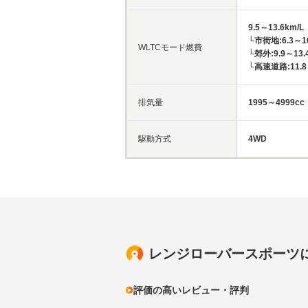
9.5～13.6km/L
└市街地:6.3～10
WLTCモード燃費
└郊外:9.9～13.
└高速道路:11.8～
排気量
1995～4999cc
駆動方式
4WD
レンジローバースポーツ
評価の高いレビュー・評判