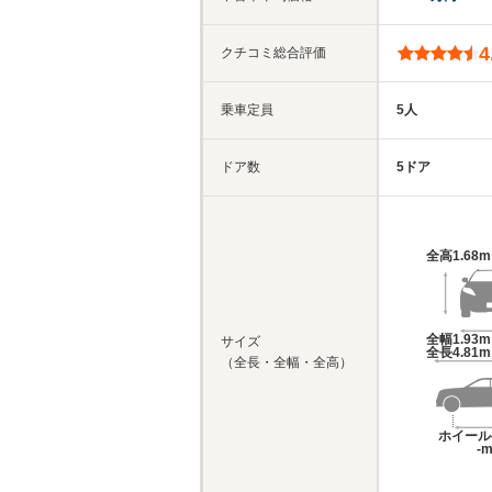
4
クチコミ総合評価
乗車定員
5人
ドア数
5ドア
全高
1.68
全幅
1.93
サイズ
全長
4.81
（全長・全幅・全高）
ホイール
-