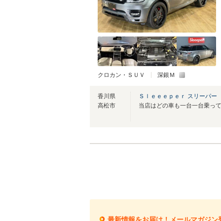
クロカン・ＳＵＶ
深銀Ｍ
香川県
Ｓｌｅｅｅｐｅｒ スリーパー
高松市
最新情報をお届け！メールマガジン