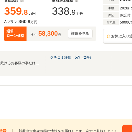
支払総額
車両本体価格
359
338
2028(
車検
.8
.9
万円
万円
保証付
保証
360.9
A
プラン
万円
5000C
排気量
通常
58,300
詳細を見る
月々
円
ローン価格
お気に入り
クチコミ評価：
5
点（
2
件）
当店はどの車も一台一台乗って戴けるお客様の事だけを考えて納車整備を行っています。
登録
新着中古車やお得な情報をお届けします。今すぐ登録しよう！