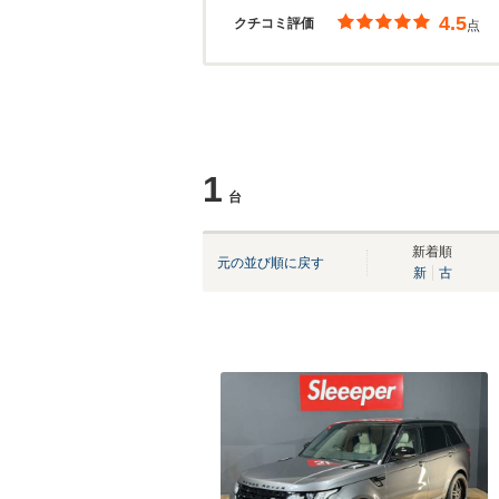
4.5
クチコミ評価
点
1
台
新着順
元の並び順に戻す
新
古