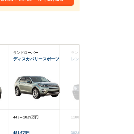
ランドローバー
ランドローバー
ポ
ディスカバリースポーツ
レンジローバーヴォーグ
カ
443～1029万円
1180～1654万円
11
481.6万円
302.9万円
11