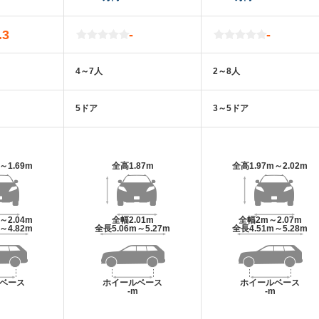
.3
-
-
4～7人
2～8人
5ドア
3～5ドア
m～1.69m
全高
1.87m
全高
1.97m～2.02m
m～2.04m
全幅
2.01m
全幅
2m～2.07m
m～4.82m
全長
5.06m～5.27m
全長
4.51m～5.28m
ベース
ホイールベース
ホイールベース
m
-m
-m