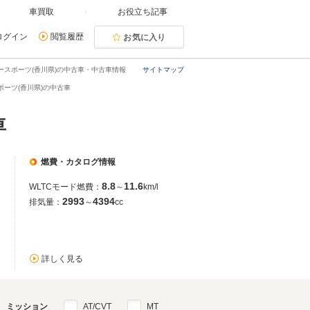
車買取
お役立ち記事
ログイン
閲覧履歴
お気に入り
ースポーツ(香川県)の中古車・中古車情報
サイトマップ
ーツ(香川県)の中古車
車
燃費・カタログ情報
8.8
11.6
WLTCモード燃費：
～
km/l
2993
4394
排気量：
～
cc
詳しく見る
ミッション
AT/CVT
MT