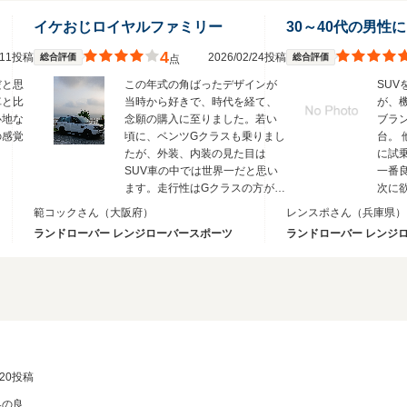
イケおじロイヤルファミリー
4
1/11投稿
2026/02/24投稿
総合評価
総合評価
点
だと思
この年式の角ばったデザインが
SU
車と比
当時から好きで、時代を経て、
が、
心地な
念願の購入に至りました。若い
ブラ
の感覚
頃に、ベンツGクラスも乗りまし
台。 
。
たが、外装、内装の見た目は
に試
SUV車の中では世界一だと思い
一番
ます。走行性はGクラスの方が上
次に
です。2年間の所有でしたが、故
範コックさん
（大阪府）
レンスポさん
（兵庫県）
障は1度もなく、イギリス車なら
ランドローバー レンジローバースポーツ
ランドローバー レンジ
ではの高級感を味わせていただ
きました。ただ、レンジローバ
ースポーツは見た目に振り切っ
た車です。維持費はもちろん、
走行性能は求めることはできま
せん。とは言え、大人の紳士に
はオススメの一台です。ドイツ
車に飽きた方には是非。
2/20投稿
界の良