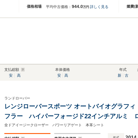
944.0
価格相場
燃費(
平均中古価格：
詳しく見る
万円
支払総額
本体価格
年式
安
高
安
高
新
古
ランドローバー
レンジローバースポーツ オートバイオグラフィ ダ
フラー ハイパーフォージド22インチアルミ 
ディアンサウンド サンルーフ V8 5Lスー
全ドアイージークローザー パワーリアゲート 本革シート
2014
年式