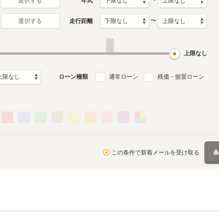
〜
年式
選択する
〜
走行距離
選択する
初代
1月～2022年4月
2005年11月～2013年10
ル
月生産モデル
上限なし
る
ローン種類
通常ローン
残価・据置ローン
この条件で新着メールを受け取る