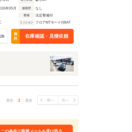
R10)年05月
なし
修復歴
法定整備付
整備
C
フロアMTモード付8AT
ミッション
無
在庫確認・見積依頼
追加
料
1
前へ
次へ
最初
最後
この条件で新着メールを受け取る