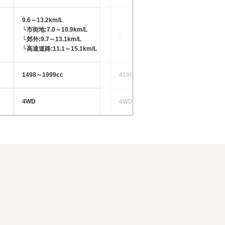
9.6～13.2km/L
7.
└市街地:7.0～10.9km/L
└市
-
└郊外:9.7～13.1km/L
└郊
└高速道路:11.1～15.1km/L
└高
1498～1999cc
4196～4999cc
28
4WD
4WD
4W