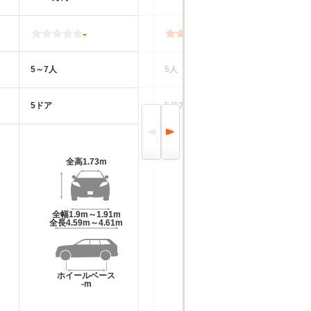
-
3.8
5～7人
5人
4
5ドア
5ドア
5
全高
1.73m
全高
1.88m～1.9m
全幅
1.9m～1.91m
全幅
1.96m
全長
4.59m～4.61m
全長
4.95m～4.97m
ホイールベース
ホイールベース
-m
-m