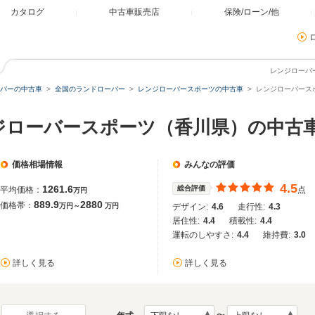
カタログ
中古車販売店
保険/ローン/他
レンジローバ
バーの中古車
全国のランドローバー
レンジローバースポーツの中古車
レンジローバースポ
ジローバースポーツ（香川県）の中古
価格相場情報
みんなの評価
4.5
1261.6
総合評価
平均価格：
点
万円
889.9
2880
価格帯：
万円～
万円
デザイン:
4.6
走行性:
4.3
居住性:
4.4
積載性:
4.4
運転のしやすさ:
4.4
維持費:
3.0
詳しく見る
詳しく見る