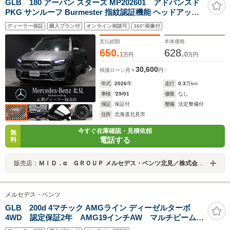
GLB 180 アーバン スターズ MP202601 アドバンスド
PKG サンルーフ Burmester 指紋認証機能 ヘッドアップ
D MBUX ARナビ Aダンピング付サス ブラックAMG20イ
ディーラー保証
購入プラン付
オンライン相談可
360°画像付
ンチAW マルチビームLED ブランドロゴプロジェクター
ライト
支払総額
本体価格
650.
628.
1
0
万円
万円
30,600
残価ローン
月々
円
年式
2026
年
走行
0.3
万km
車検
'29/01
修復
なし
保証
保証付
整備
法定整備付
住所
北海道北見市
今すぐ在庫確認・見積依頼
無
電話する
料
販売店：
ＭＩＤ．α ＧＲＯＵＰ メルセデス・ベンツ北見／株式会社シュテルン北見
メルセデス・ベンツ
GLB 200d 4マチック AMGライン ディーゼルターボ
4WD 認定保証2年 AMG19インチAW マルチビーム
LED アンビエントライト メモリー付パワーシート