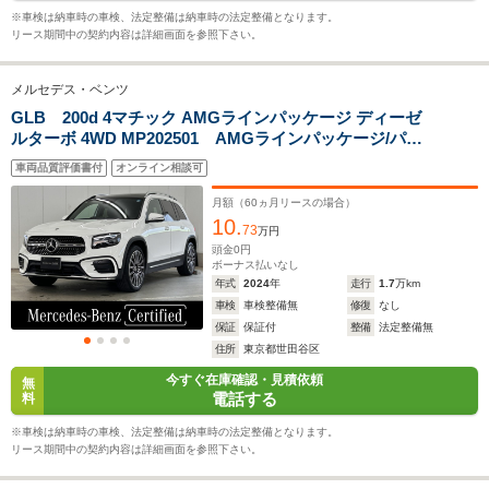
20.1km/L
19.0km/L
13.3km/L
※車検は納車時の車検、法定整備は納車時の法定整備となります。
リース期間中の契約内容は詳細画面を参照下さい。
排気量
1992～1997cc
1331～1949cc
1991cc
メルセデス・ベンツ
駆動方式
4WD
4WD、FF
4WD
GLB 200d 4マチック AMGラインパッケージ ディーゼ
ルターボ 4WD MP202501 AMGラインパッケージ/パノ
ラミックスライディングルーフ/ヘッドアップディスプレ
車両品質評価書付
オンライン相談可
イ/360度カメラ/アドバンスドパッケージ/MBUXナビゲー
ション/アンビエントライト64色/純正デジタルインナーミ
月額（
60
ヵ月リースの場合）
ラードライブレコーダー
10.
73
万円
頭金
0
円
ボーナス払いなし
年式
2024
年
走行
1.7
万km
車検
車検整備無
修復
なし
保証
保証付
整備
法定整備無
住所
東京都世田谷区
今すぐ在庫確認・見積依頼
無
電話する
料
※車検は納車時の車検、法定整備は納車時の法定整備となります。
リース期間中の契約内容は詳細画面を参照下さい。