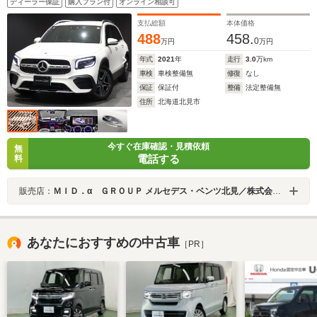
ディーラー保証
購入プラン付
オンライン相談可
全方位カメラ 純正ドラレコ前後 自動開閉テールゲー
ト
支払総額
本体価格
488
458.
0
万円
万円
年式
2021
年
走行
3.0
万km
車検
車検整備無
修復
なし
保証
保証付
整備
法定整備無
住所
北海道北見市
今すぐ在庫確認・見積依頼
無
電話する
料
販売店：
ＭＩＤ．α ＧＲＯＵＰ メルセデス・ベンツ北見／株式会社シュテルン北見
あなたにおすすめの中古車
［PR］