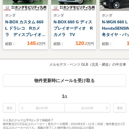
ホンダ
ホンダ
ホンダ
N-BOX カスタム 660
N-BOX 660 G ディス
N-WGN 660 L
L ドラレコ Rカメ
プレイオーディオ R
HondaSENS
ラ ディスプレイオー
カメラ TV
冬タイヤ・バ
ディオ
ラ・純正メモ
145
120
総額：
.4
万円
総額：
.3
万円
総額：
ビ・LEDヘッ
ト・ドライブ
ー・ETC・シ
メルセデス・ベンツ GLB（北見・網走）の中古車
ター・Blueto
物件更新時にメールを受け取る
1
/1
最初
前の30件
次の30件
最後
※人気のクルマは平均1ヶ月で掲載終了
物件数合計1万台以上のメーカー｜算出データ期間：2024年9月～11月｜内容：物件数合計1万
台以上のメーカーのうち、掲載が終了した物件数が1,000台以上の場合