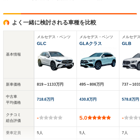
よく一緒に検討される車種を比較
メルセデス・ベンツ
メルセデス・ベンツ
メルセデ
GLC
GLAクラス
GLB
基本情報
新車価格
819～1133万円
495～806万円
737～10
中古車
718.6万円
430.8万円
578.8万円
平均価格
クチコミ
-
5.0
-
総合評価
乗車定員
5人
5人
7人