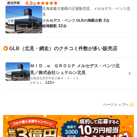
4.9
総合評価
点
北海道最大規模の正規販売店、メルセデス・ベンツ北
見
2
メルセデス・ベンツ GLBの
掲載台数
台
32
総掲載数
台
GLB（北見・網走）のクチコミ件数が多い販売店
ＭＩＤ．α ＧＲＯＵＰ メルセデス・ベンツ北
見／株式会社シュテルン北見
北海道北見市中央三輪８－２－１０
122
クチコミ：
件
ページトップへ