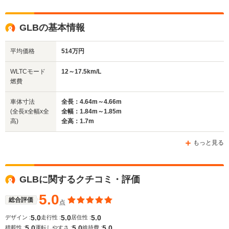
GLBの基本情報
平均価格
514万円
WLTCモード
12～17.5km/L
燃費
車体寸法
全長：4.64m～4.66m
(全長x全幅x全
全幅：1.84m～1.85m
高)
全高：1.7m
もっと見る
GLBに関するクチコミ・評価
5.0
総合評価
点
5.0
5.0
5.0
デザイン :
走行性 :
居住性 :
5.0
5.0
5.0
積載性 :
運転しやすさ :
維持費 :