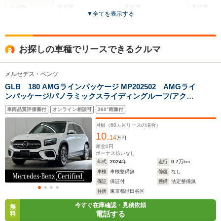
ドア数
5ドア
5ドア
5ドア
▼
全てを表示する
全高
全高
全
1.64m
1.61m～1.62m
1.
お探しの車種でリースできるクルマ
メルセデス・ベンツ
全幅
全幅
全
サイズ
1.89m～1.92m
1.84m～1.85m
1.
GLB 180 AMGラインパッケージ MP202502 AMGライ
全長
全長
(全長x全幅x全高)
ンパッケージ/パノラミックスライディングルーフ/アクテ
4.72m～4.73m
4.42m～4.45m
4.65m
ィブディスタンスアシストディストロニック運転席・助
車両品質評価書付
オンライン相談可
360°画像付
手席シートヒーター/360度カメラ/純正ドライブレコーダ
ー/アンビエントライト64色
月額（
60
ヵ月リースの場合）
10.
ホイールベース
ホイールベース
ホイー
14
万円
-m
-m
頭金
0
円
ボーナス払いなし
年式
2024
年
走行
0.7
万km
11.9～18.1km/L
14.0～16.5km/L
11.0～11.
車検
車検整備無
修復
なし
└市街地:9.2～
└市街地:10.6～
└市街地:7
保証
保証付
整備
法定整備無
14.3km/L
12.8km/L
8.5km/L
WLTCモード
住所
東京都世田谷区
└郊外:12.1～
└郊外:14.3～
└郊外:11.
燃費
18.5km/L
16.5km/L
11.6km/L
今すぐ在庫確認・見積依頼
無
電話する
料
└高速道路:13.4～
└高速道路:15.8～
└高速道路: