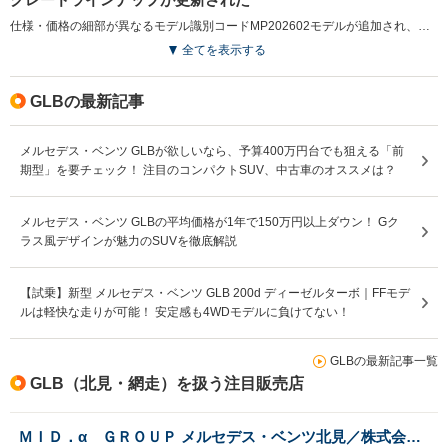
仕様・価格の細部が異なるモデル識別コードMP202602モデルが追加され、詳細な装備内容の見直しなどが行われている。（2026.2）
全てを表示する
GLBの最新記事
メルセデス・ベンツ GLBが欲しいなら、予算400万円台でも狙える「前
期型」を要チェック！ 注目のコンパクトSUV、中古車のオススメは？
メルセデス・ベンツ GLBの平均価格が1年で150万円以上ダウン！ Gク
ラス風デザインが魅力のSUVを徹底解説
【試乗】新型 メルセデス・ベンツ GLB 200d ディーゼルターボ｜FFモデ
ルは軽快な走りが可能！ 安定感も4WDモデルに負けてない！
GLBの最新記事一覧
GLB（北見・網走）を扱う注目販売店
ＭＩＤ．α ＧＲＯＵＰ メルセデス・ベンツ北見／株式会社シュテルン北見