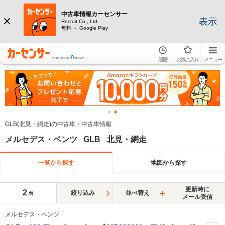
中古車情報カーセンサー
表示
Recruit Co., Ltd.
無料 － Google Play
履歴
お気に入り
メニュー
GLB(北見・網走)の中古車・中古車情報
メルセデス・ベンツ GLB 北見・網走
一覧から探す
地図から探す
更新時に
2
絞り込み
並べ替え
台
メール受信
メルセデス・ベンツ