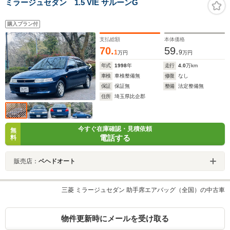
ミラージュセダン 1.5 VIE サルーンG
購入プラン付
支払総額
本体価格
70.
59.
1
9
万円
万円
年式
1998
年
走行
4.0
万km
車検
車検整備無
修復
なし
保証
保証無
整備
法定整備無
住所
埼玉県比企郡
今すぐ在庫確認・見積依頼
無
電話する
料
販売店：
ベヘドオート
三菱 ミラージュセダン 助手席エアバッグ（全国）の中古車
物件更新時にメールを受け取る