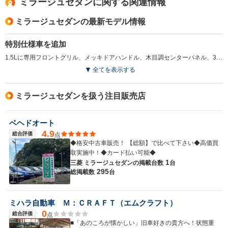
ミラージュセダンに関する関連情報
ミラージュセダンの最新モデル情報
特別仕様車を追加
1.5Lに専用フロントグリル、メッキドアハンドル、木目調センターパネル、3本スポークステアリング、クリーンエアフィルター付きフルオートエアコンなどが標準の「エクシード」を追加。ミッションはINVECS-II スポーツモード4AT。(1998.10)
全てを表示する
ミラージュセダンを扱う注目販売店
ベヘドオート
4.9
総合評価
点
◆格安中古車販売！ 【総額】で比べて下さい◆高価買
取実施中！◆カード払い可能◆
1
三菱 ミラージュセダンの
掲載台数
台
295
総掲載数
台
ミハラ自動車 Ｍ：ＣＲＡＦＴ（エムクラフト）
0
総合評価
点
■「あのころが懐かしい」旧車好きの貴方へ！状態重