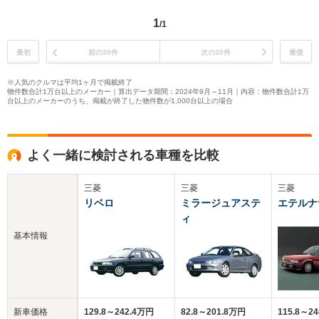
1
/1
最初
前の30件
次の30件
最後
※人気のクルマは平均1ヶ月で掲載終了
物件数合計1万台以上のメーカー｜算出データ期間：2024年9月～11月｜内容：物件数合計1万
台以上のメーカーのうち、掲載が終了した物件数が1,000台以上の場合
よく一緒に検討される車種を比較
三菱
三菱
三菱
リベロ
ミラージュアステ
エテルナ
ィ
基本情報
新車価格
129.8～242.4万円
82.8～201.8万円
115.8～2