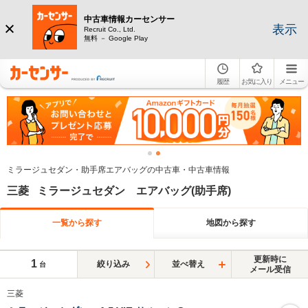
中古車情報カーセンサー
表示
Recruit Co., Ltd.
無料 － Google Play
履歴
お気に入り
メニュー
ミラージュセダン・助手席エアバッグの中古車・中古車情報
三菱 ミラージュセダン エアバッグ(助手席)
一覧から探す
地図から探す
更新時に
1
絞り込み
並べ替え
台
メール受信
三菱