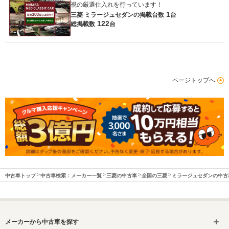
視の厳選仕入れを行っています！
1
三菱 ミラージュセダンの
掲載台数
台
122
総掲載数
台
ページトップへ
中古車トップ
中古車検索：メーカー一覧
三菱の中古車
全国の三菱
ミラージュセダンの中古
メーカーから中古車を探す