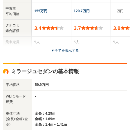
中古車
155万円
120.7万円
‐‐‐万円
平均価格
クチコミ
3.4
3.7
3.8
総合評価
乗車定員
5人
5人
5人
▼
全てを表示する
ドア数
5ドア
2ドア
4ドア
全高
全高
全高
ミラージュセダンの基本情報
1.43m～1.53m
1.37m
1.4m
平均価格
59.9万円
全幅
全幅
全
WLTCモード
-
サイズ
1.68m～1.7m
1.69m
1
燃費
全長
全長
(全長x全幅x全高)
4.27m～4.42m
4.18m～4.23m
4.53m
車体寸法
全長：4.29m
(全長x全幅x全
全幅：1.69m
高)
全高：1.4m～1.41m
ホイールベース
ホイールベース
ホイー