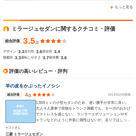
-m
-m
もっと見る
ミラージュセダンに関するクチコミ・評価
WLTCモード
-
-
-
燃費
3.5
総合評価
点
3.3
3.6
3.4
デザイン :
走行性 :
居住性 :
3.3
3.7
3.6
積載性 :
運転しやすさ :
維持費 :
排気量
1468～1998cc
1298～1597cc
1755～19
評価の高いレビュー・評判
駆動方式
FF、4WD
FF
FF、4WD
羊の皮をかぶったイノシシ
4
総合評価
2013/02/05投稿
点
1,800ｃｃの小型セダンのため、使い勝手が非常に良い。
大人４人乗車で荷物をトランク満載でも、ターボのおかげ
でストレスを感じない。 ランサーエボリューションやギ
ャランなどのように外装に個性はないが、走りではしっか
り個性が発揮されると思う。 また、燃費についてもター
ゲストさん
ボ車の割には低燃費だと思う。
三菱 ミラージュセダン