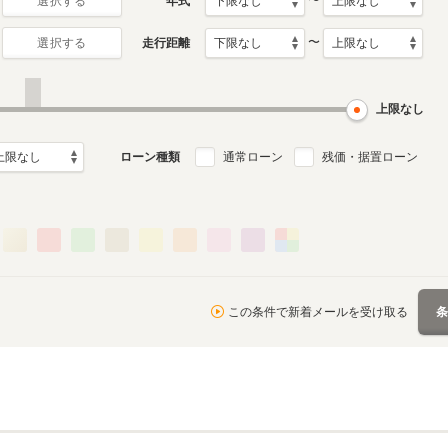
〜
年式
選択する
〜
走行距離
選択する
0月～1995年9月
ル
上限なし
ローン種類
通常ローン
残価・据置ローン
この条件で新着メールを受け取る