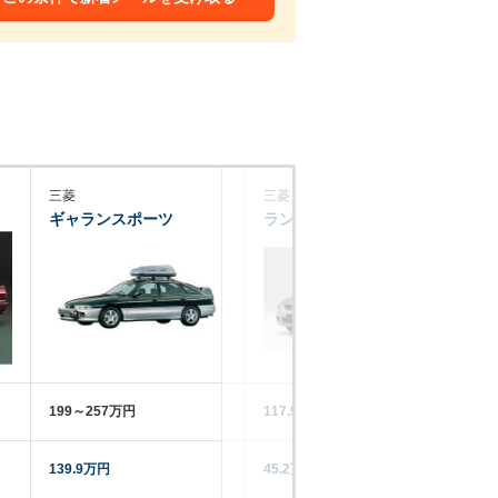
三菱
三菱
三
ギャランスポーツ
ランサー
リ
199～257万円
117.9～209.8万円
77
139.9万円
45.2万円
74