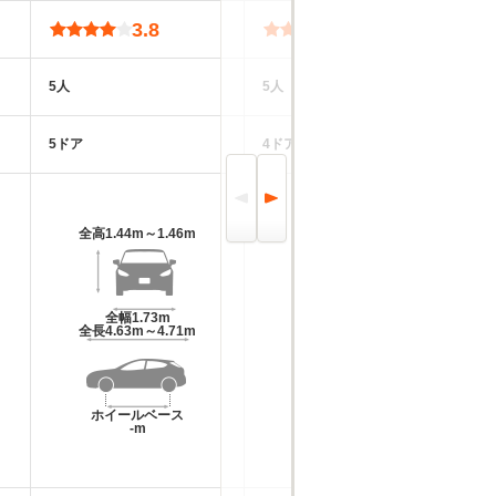
3.8
3.6
5人
5人
5
5ドア
4ドア
5
全高
1.44m～1.46m
全高
1.42m～1.44m
全幅
1.73m
全幅
1.7m
全長
4.63m～4.71m
全長
4.47m～4.6m
ホイールベース
ホイールベース
-m
-m