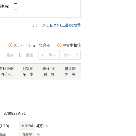
---
新車時)
---
ミラージュセダン(三菱)の燃費
スライドショーで見る
中古車相場
1
前へ
次へ
最初
最後
走行距離
排気量
車検
修復歴
多
少
多
少
付
無
無
有
90(22)N71
4
(H10)
万km
走行距離
備無
なし
修復歴