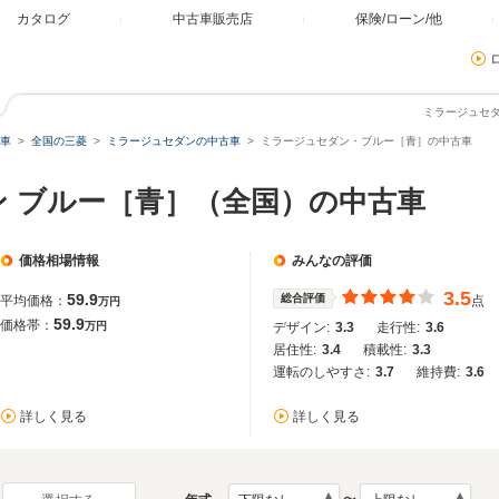
カタログ
中古車販売店
保険/ローン/他
ミラージュセ
車
全国の三菱
ミラージュセダンの中古車
ミラージュセダン・ブルー［青］の中古車
ン ブルー［青］（全国）の中古車
価格相場情報
みんなの評価
3.5
59.9
総合評価
平均価格：
点
万円
59.9
価格帯：
万円
デザイン:
3.3
走行性:
3.6
居住性:
3.4
積載性:
3.3
運転のしやすさ:
3.7
維持費:
3.6
詳しく見る
詳しく見る