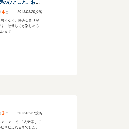
なんだかんだで安定のひとこと。おすすめですよ！一度乗ってみて
4
2013/03/29投稿
点
も悪くなく、快適な走りが
です。改造しても楽しめる
思います。
3
2013/02/27投稿
点
もそこそこで、4人乗車して
キビキビ走れる車でした。