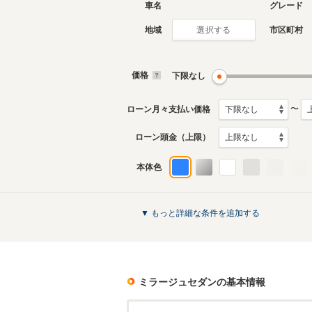
車名
グレード
地域
市区町村
選択する
5代目
4代目
1995年10月～2000年5月
1991年1
生産モデル
生産モデ
価格
下限なし
ミラージュセダンのカタログを見る
〜
ローン月々支払い価格
ローン頭金（上限）
本体色
▼ もっと詳細な条件を追加する
ミラージュセダン
の基本情報