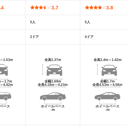
.4
3.7
3.8
5人
5人
2ドア
4ドア
m～1.53m
全高
1.37m
全高
1.4m～1.42m
m～1.7m
全幅
1.69m
全幅
1.7m
m～4.42m
全長
4.18m～4.23m
全長
4.53m～4.56m
ベース
ホイールベース
ホイールベース
m
-m
-m