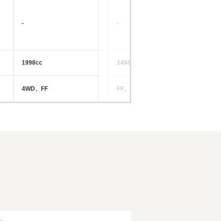
-
-
-
1998cc
1468～1999cc
12
4WD、FF
FF、4WD
FF