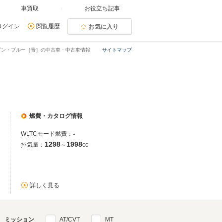
車買取
お役立ち記事
ログイン
閲覧履歴
お気に入り
ダン・ブルー［青］の中古車・中古車情報
サイトマップ
燃費・カタログ情報
-
WLTCモード燃費：
1298
1998
排気量：
～
cc
詳しく見る
ミッション
AT/CVT
MT