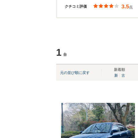
3.5
クチコミ評価
点
1
台
新着順
元の並び順に戻す
新
古