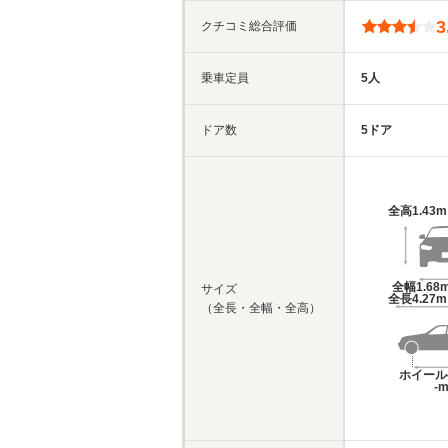
3
クチコミ総合評価
乗車定員
5人
ドア数
5ドア
全高
1.43
全幅
1.68
サイズ
全長
4.27
（全長・全幅・全高）
ホイール
-