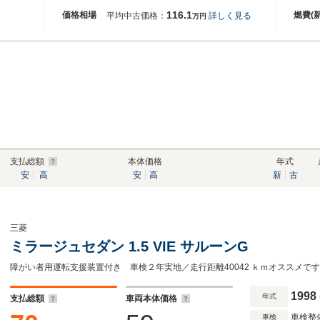
116.1
価格相場
燃費(
平均中古価格：
詳しく見る
万円
支払総額
本体価格
年式
安
高
安
高
新
古
三菱
ミラージュセダン 1.5 VIE サルーンG
障がい者用運転支援装置付き 車検２年実地／走行距離40042 ｋｍオススメです 97
1998
年式
支払総額
車両本体価格
車検整
車検