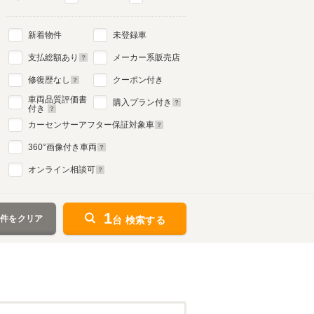
新着物件
未登録車
支払総額あり
メーカー系販売店
修復歴なし
クーポン付き
車両品質評価書
購入プラン付き
付き
カーセンサーアフター保証対象車
360
°画像付き車両
オンライン相談可
1
条件をクリア
台 検索する