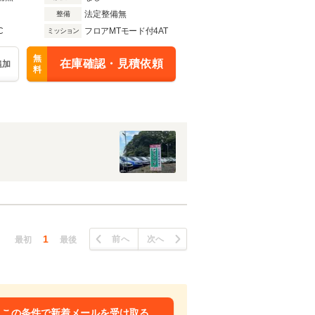
法定整備無
整備
C
フロアMTモード付4AT
ミッション
無
在庫確認・見積依頼
追加
料
1
前へ
次へ
最初
最後
この条件で新着メールを受け取る