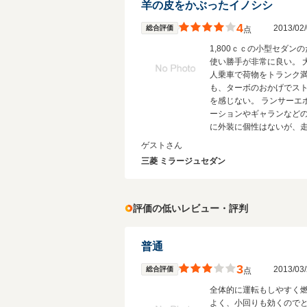
羊の皮をかぶったイノシシ
4
2013/0
総合評価
点
1,800ｃｃの小型セダン
使い勝手が非常に良い。 
人乗車で荷物をトランク
も、ターボのおかげでス
を感じない。 ランサーエ
ーションやギャランなど
に外装に個性はないが、
はしっかり個性が発揮さ
ゲストさん
思う。 また、燃費につい
三菱 ミラージュセダン
ーボ車の割には低燃費だ
う。
評価の低いレビュー・評判
普通
3
2013/0
総合評価
点
全体的に運転もしやすく
よく、小回りも効くので