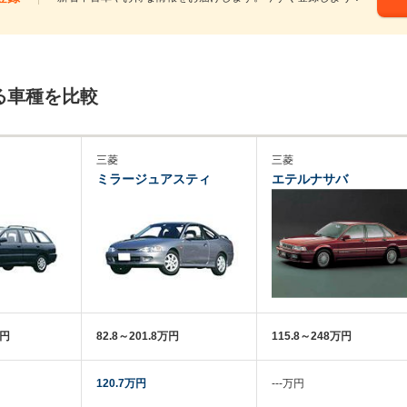
る車種を比較
三菱
三菱
ミラージュアスティ
エテルナサバ
万円
82.8～201.8万円
115.8～248万円
120.7万円
‐‐‐万円