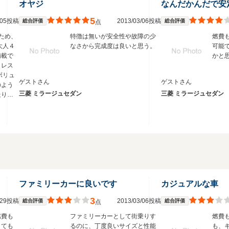
オヤジ
5
2/05投稿
2013/03/06投稿
総合評価
総合評価
点
のため、
特徴は無いが安全性や故障の少
燃費
大人４
なさから完成度は良いと思う。
可能
満載で
かと
トレス
ボリュ
ゲストさん
ゲストさん
のよう
三菱 ミラージュセダン
三菱 ミラージュセダン
走りで
れると
てもタ
と思
ファミリーカーに良いです
カジュアルな車
3
3/29投稿
2013/03/06投稿
総合評価
総合評価
点
燃費も
ファミリーカーとして街乗りす
燃費
とても
るのに、丁度良いサイズと性能
も、