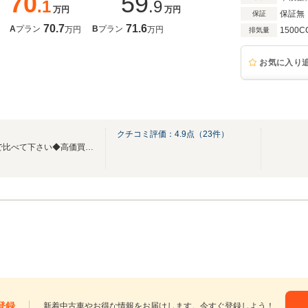
70
59
.1
.9
万円
万円
保証無
保証
70.7
71.6
A
プラン
B
プラン
万円
万円
1500C
排気量
お気に入り
クチコミ評価：
4.9
点（
23
件）
◆格安中古車販売！ 【総額】で比べて下さい◆高価買取実施中！◆カード払い可能◆
登録
新着中古車やお得な情報をお届けします。今すぐ登録しよう！