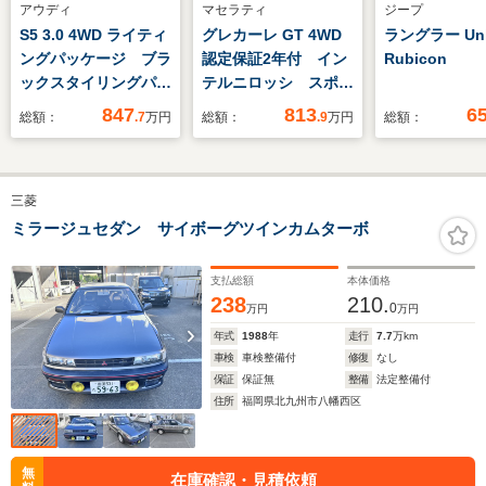
アウディ
マセラティ
ジープ
S5 3.0 4WD ライティ
グレカーレ GT 4WD
ラングラー Unli
ングパッケージ ブラ
認定保証2年付 イン
Rubicon
ックスタイリングパッ
テルニロッシ スポー
ケージ カラードブレ
ツパッケージ クライ
847
813
6
総額：
.7
万円
総額：
.9
万円
総額：
ーキキャリパーレッ
メートパッケージ パ
ド 19インチアルミ
ノラマサンルーフ ス
ホイール 認定中古車
ポーツブレミアムレザ
三菱
ー(赤革) フォーリセ
リエ21インチクリオ
ミラージュセダン サイボーグツインカムターボ
ブラックホイール レ
ッドキャリパー
支払総額
本体価格
238
210.
0
万円
万円
年式
1988
年
走行
7.7
万km
車検
車検整備付
修復
なし
保証
保証無
整備
法定整備付
住所
福岡県北九州市八幡西区
無
在庫確認・見積依頼