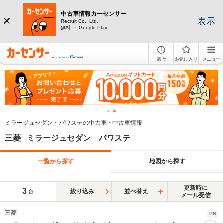
中古車情報カーセンサー
表示
Recruit Co., Ltd.
無料 － Google Play
履歴
お気に入り
メニュー
ミラージュセダン・パワステの中古車・中古車情報
三菱 ミラージュセダン パワステ
一覧から探す
地図から探す
更新時に
3
絞り込み
並べ替え
台
メール受信
三菱
PR