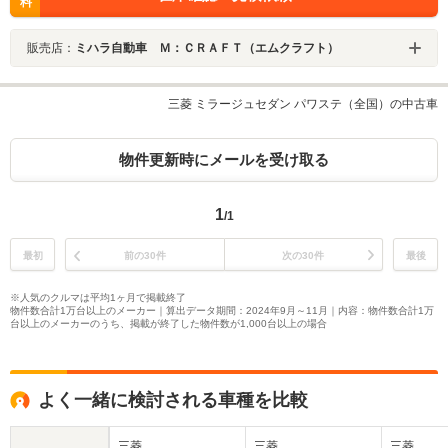
料
販売店：
ミハラ自動車 Ｍ：ＣＲＡＦＴ（エムクラフト）
三菱 ミラージュセダン パワステ（全国）の中古車
物件更新時にメールを受け取る
1
/1
最初
前の30件
次の30件
最後
※人気のクルマは平均1ヶ月で掲載終了
物件数合計1万台以上のメーカー｜算出データ期間：2024年9月～11月｜内容：物件数合計1万
台以上のメーカーのうち、掲載が終了した物件数が1,000台以上の場合
よく一緒に検討される車種を比較
三菱
三菱
三菱