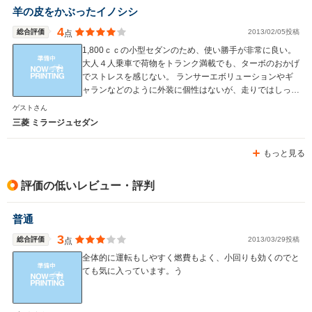
羊の皮をかぶったイノシシ
4
総合評価
2013/02/05投稿
点
1,800ｃｃの小型セダンのため、使い勝手が非常に良い。
大人４人乗車で荷物をトランク満載でも、ターボのおかげ
でストレスを感じない。 ランサーエボリューションやギ
ャランなどのように外装に個性はないが、走りではしっか
り個性が発揮されると思う。 また、燃費についてもター
ゲストさん
ボ車の割には低燃費だと思う。
三菱 ミラージュセダン
もっと見る
評価の低いレビュー・評判
普通
3
総合評価
2013/03/29投稿
点
全体的に運転もしやすく燃費もよく、小回りも効くのでと
ても気に入っています。う