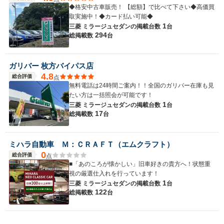
◆格安中古車販売！ 【総額】で比べて下さい◆高価買
取実施中！◆カード払い可能◆
1
三菱 ミラージュセダンの
掲載台数
台
294
総掲載数
台
ガリバー 枚方バイパス店
4.8
総合評価
点
無料電話は24時間ご案内！！全国のガリバー在庫も見
たい方は一括照会が可能です！
1
三菱 ミラージュセダンの
掲載台数
台
17
総掲載数
台
ミハラ自動車 Ｍ：ＣＲＡＦＴ（エムクラフト）
0
総合評価
点
■「あのころが懐かしい」旧車好きの貴方へ！状態重
視の厳選仕入れを行っています！
1
三菱 ミラージュセダンの
掲載台数
台
122
総掲載数
台