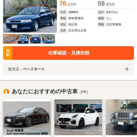
70.
59.
1
9
万円
万円
年式
1998
年
走行
4.0
万km
車検
車検整備無
修復
なし
保証
保証無
整備
法定整備無
住所
埼玉県比企郡
無
在庫確認・見積依頼
料
販売店：
ベヘドオート
あなたにおすすめの中古車
［PR］