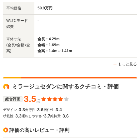
平均価格
59.9万円
全幅
全幅
全
WLTCモード
-
サイズ
1.68m～1.7m
1.69m
1
燃費
全長
全長
(全長x全幅x全高)
4.27m～4.42m
4.18m～4.23m
4.53m
車体寸法
全長：4.29m
(全長x全幅x全
全幅：1.69m
高)
全高：1.4m～1.41m
ホイールベース
ホイールベース
ホイー
-m
-m
もっと見る
ミラージュセダンに関するクチコミ・評価
WLTCモード
-
-
-
燃費
3.5
総合評価
点
3.3
3.6
3.4
デザイン :
走行性 :
居住性 :
3.3
3.7
3.6
積載性 :
運転しやすさ :
維持費 :
排気量
1468～1998cc
1298～1597cc
1755～19
評価の高いレビュー・評判
駆動方式
FF、4WD
FF
FF、4WD