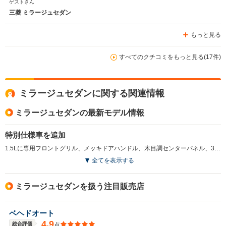
ゲストさん
三菱 ミラージュセダン
もっと見る
すべてのクチコミをもっと見る(17件)
ミラージュセダンに関する関連情報
ミラージュセダンの最新モデル情報
特別仕様車を追加
1.5Lに専用フロントグリル、メッキドアハンドル、木目調センターパネル、3本スポークステアリング、クリーンエアフィルター付きフルオートエアコンなどが標準の「エクシード」を追加。ミッションはINVECS-II スポーツモード4AT。(1998.10)
全てを表示する
ミラージュセダンを扱う注目販売店
ベヘドオート
4.9
総合評価
点