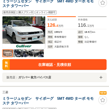
ミラージュセダン サイボーグ 5MT 4WD ターボ モモ
ステ タワーバー
販売店保証
購入プラン付
オンライン相談可
支払総額
本体価格
126.
116.
6
1
万円
万円
年式
1991
年
走行
18.9
万km
車検
車検整備付
修復
なし
保証
保証付
整備
法定整備付
住所
大阪府枚方市
無
在庫確認・見積依頼
料
販売店：
ガリバー 枚方バイパス店
三菱
NEW
ミラージュセダン サイボーグ 5MT 4WD ターボ モモ
ステ タワーバー