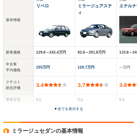
リベロ
ミラージュアステ
エテルナ
ィ
基本情報
新車価格
129.8～242.4万円
82.8～201.8万円
115.8～2
中古車
155万円
120.7万円
‐‐‐万円
平均価格
クチコミ
3.4
3.7
3.8
総合評価
乗車定員
5人
5人
5人
▼
全てを表示する
ドア数
5ドア
2ドア
4ドア
全高
全高
全高
ミラージュセダンの基本情報
1.43m～1.53m
1.37m
1.4m