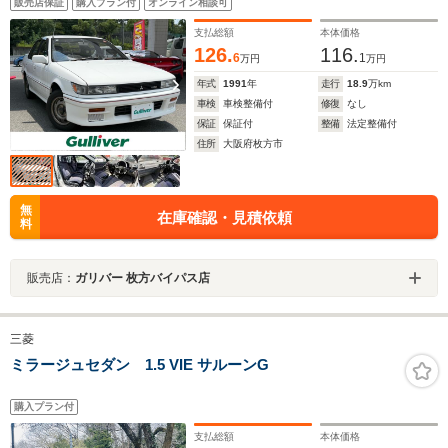
販売店保証
購入プラン付
オンライン相談可
支払総額
本体価格
126.
116.
6
1
万円
万円
年式
1991
年
走行
18.9
万km
車検
車検整備付
修復
なし
保証
保証付
整備
法定整備付
住所
大阪府枚方市
無
在庫確認・見積依頼
料
販売店：
ガリバー 枚方バイパス店
三菱
ミラージュセダン 1.5 VIE サルーンG
購入プラン付
支払総額
本体価格