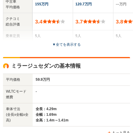
中古車
155万円
120.7万円
‐‐‐万円
平均価格
クチコミ
3.4
3.7
3.8
総合評価
乗車定員
5人
5人
5人
▼
全てを表示する
ドア数
5ドア
2ドア
4ドア
全高
全高
全高
ミラージュセダンの基本情報
1.43m～1.53m
1.37m
1.4m
平均価格
59.9万円
全幅
全幅
全
WLTCモード
-
サイズ
1.68m～1.7m
1.69m
1
燃費
全長
全長
(全長x全幅x全高)
4.27m～4.42m
4.18m～4.23m
4.53m
車体寸法
全長：4.29m
(全長x全幅x全
全幅：1.69m
高)
全高：1.4m～1.41m
ホイールベース
ホイールベース
ホイー
-m
-m
もっと見る