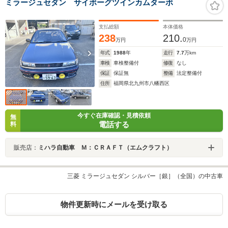
ミラージュセダン サイボーグツインカムターボ
支払総額
本体価格
238
210.
0
万円
万円
年式
1988
年
走行
7.7
万km
車検
車検整備付
修復
なし
保証
保証無
整備
法定整備付
住所
福岡県北九州市八幡西区
今すぐ在庫確認・見積依頼
無
電話する
料
販売店：
ミハラ自動車 Ｍ：ＣＲＡＦＴ（エムクラフト）
三菱 ミラージュセダン シルバー［銀］（全国）の中古車
物件更新時にメールを受け取る