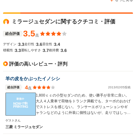
ミラージュセダンに関するクチコミ・評価
WLTCモード
-
-
-
燃費
3.5
総合評価
点
3.3
3.6
3.4
デザイン :
走行性 :
居住性 :
3.3
3.7
3.6
積載性 :
運転しやすさ :
維持費 :
排気量
1468～1998cc
1298～1597cc
1755～19
評価の高いレビュー・評判
駆動方式
FF、4WD
FF
FF、4WD
羊の皮をかぶったイノシシ
4
総合評価
2013/02/05投稿
点
1,800ｃｃの小型セダンのため、使い勝手が非常に良い。
大人４人乗車で荷物をトランク満載でも、ターボのおかげ
でストレスを感じない。 ランサーエボリューションやギ
ャランなどのように外装に個性はないが、走りではしっか
り個性が発揮されると思う。 また、燃費についてもター
ゲストさん
ボ車の割には低燃費だと思う。
三菱 ミラージュセダン