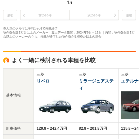
1
/1
最初
前の30件
次の30件
最後
※人気のクルマは平均1ヶ月で掲載終了
物件数合計1万台以上のメーカー｜算出データ期間：2024年9月～11月｜内容：物件数合計1万
台以上のメーカーのうち、掲載が終了した物件数が1,000台以上の場合
よく一緒に検討される車種を比較
三菱
三菱
三菱
リベロ
ミラージュアステ
エテルナ
ィ
基本情報
新車価格
129.8～242.4万円
82.8～201.8万円
115.8～2