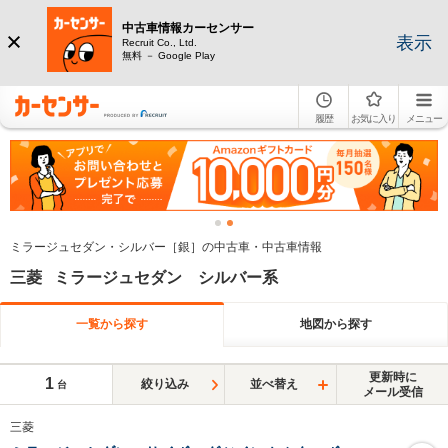
中古車情報カーセンサー
表示
Recruit Co., Ltd.
無料 － Google Play
履歴
お気に入り
メニュー
ミラージュセダン・シルバー［銀］の中古車・中古車情報
三菱 ミラージュセダン シルバー系
一覧から探す
地図から探す
更新時に
1
絞り込み
並べ替え
台
メール受信
三菱