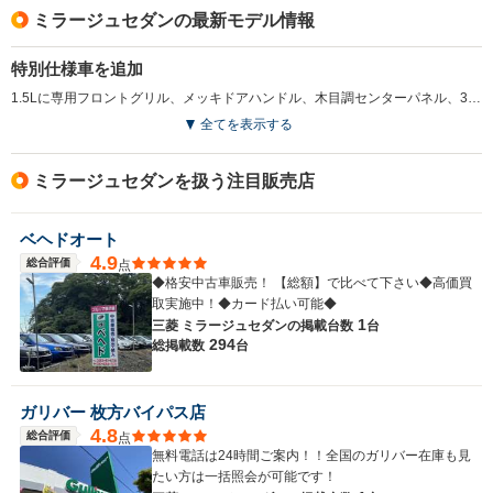
ミラージュセダンの最新モデル情報
特別仕様車を追加
1.5Lに専用フロントグリル、メッキドアハンドル、木目調センターパネル、3本スポークステアリング、クリーンエアフィルター付きフルオートエアコンなどが標準の「エクシード」を追加。ミッションはINVECS-II スポーツモード4AT。(1998.10)
全てを表示する
ミラージュセダンを扱う注目販売店
ベヘドオート
4.9
総合評価
点
◆格安中古車販売！ 【総額】で比べて下さい◆高価買
取実施中！◆カード払い可能◆
1
三菱 ミラージュセダンの
掲載台数
台
294
総掲載数
台
ガリバー 枚方バイパス店
4.8
総合評価
点
無料電話は24時間ご案内！！全国のガリバー在庫も見
たい方は一括照会が可能です！