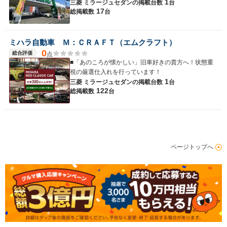
1
三菱 ミラージュセダンの
掲載台数
台
17
総掲載数
台
ミハラ自動車 Ｍ：ＣＲＡＦＴ（エムクラフト）
0
総合評価
点
■「あのころが懐かしい」旧車好きの貴方へ！状態重
視の厳選仕入れを行っています！
1
三菱 ミラージュセダンの
掲載台数
台
122
総掲載数
台
ページトップへ