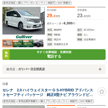
販売店保証
購入プラン付
オンライン相談可
360°画像付
支払総額
本体価格
29.
23.
8
4
万円
万円
6,300
通常ローン
月々
円
年式
2015
年
走行
17.3
万km
車検
'26/11
修復
なし
保証
保証付
整備
法定整備付
住所
茨城県日立市
今すぐ在庫確認・見積依頼
無
電話する
料
販売店：
ガリバー 日立田尻店
日産
セレナ 2.0 ハイウェイスター G S-HYBRID アドバンス
トセーフティ パッケージ 純正8型ナビ アラウンドビュ
ーモニター エマージェンシーブレーキ 両側パワースライ
販売店保証
車両品質評価書付
購入プラン付
オンライン相談可
360°画像付
ド クルーズコントロール ビルトインETC HIDライト フォ