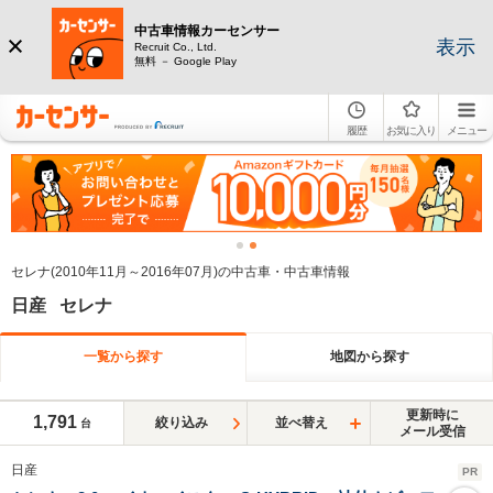
中古車情報カーセンサー
表示
Recruit Co., Ltd.
無料 － Google Play
履歴
お気に入り
メニュー
セレナ(2010年11月～2016年07月)の中古車・中古車情報
日産 セレナ
一覧から探す
地図から探す
更新時に
1,791
絞り込み
並べ替え
台
メール受信
日産
PR