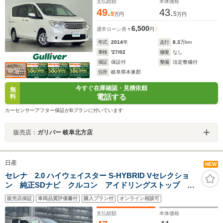
置 オートライト
支払総額
本体価格
49.
43.
9
5
万円
万円
6,500
通常ローン
月々
円
年式
2014
年
走行
8.3
万km
車検
'27/02
修復
なし
保証
保証付
整備
法定整備付
住所
岐阜県本巣郡
今すぐ在庫確認・見積依頼
無
電話する
料
カーセンサーアフター保証がBプランに付いています
販売店：
ガリバー 岐阜北方店
日産
NEW
セレナ 2.0 ハイウェイスター S-HYBRID Vセレクショ
ン 純正SDナビ クルコン アイドリングストップ 両
側パワースライドドア 横滑り防止システム 衝突軽減
販売店保証
車両品質評価書付
購入プラン付
オンライン相談可
ブレーキ プッシュスタート バックカメラ ドライブ
レコーダー前方 スマートキー ETC
支払総額
本体価格