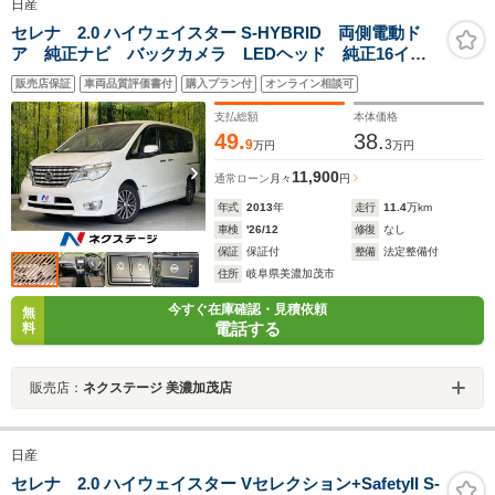
日産
セレナ 2.0 ハイウェイスター S-HYBRID 両側電動ド
ア 純正ナビ バックカメラ LEDヘッド 純正16イン
チアルミ 衝突軽減 禁煙車 スマートキー ETC ク
販売店保証
車両品質評価書付
購入プラン付
オンライン相談可
ルコン オートライト リアオートエアコン Bluetooth
再生
支払総額
本体価格
49.
38.
9
3
万円
万円
11,900
通常ローン
月々
円
年式
2013
年
走行
11.4
万km
車検
'26/12
修復
なし
保証
保証付
整備
法定整備付
住所
岐阜県美濃加茂市
今すぐ在庫確認・見積依頼
無
電話する
料
販売店：
ネクステージ 美濃加茂店
日産
セレナ 2.0 ハイウェイスター Vセレクション+SafetyII S-