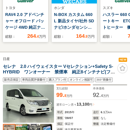
トヨタ
ホンダ
スズキ
RAV4 2.0 アドベンチ
N-BOX カスタム 660
ハスラー 660 
ャー オフロード パッ
L 新品タイヤ/社外 SD
ートキー ET
ケージ 4WD 純正ナ
ナビ/ホンダセンシン
トヒーター 
ビ フルセグTV バ
グ/電動スライドドア/
システム 電
264
164
総額：
.4
万円
総額：
.9
万円
総額：
ックカメラ ETC ド
シートヒーター/車線
ラー アイド
ラレコ ルーフレー
逸脱防止支援システ
トップ オー
ル トヨタセーフティ
ム/ドライブレコーダ
ン 社外CDオ
日産
センス レーダークル
ー 前後/ヘッドランプ
オ
NEW
コン BSM パワー
LED/USBジャック
セレナ 2.0 ハイウェイスター Vセレクション+Safety S-
HYBRID ワンオーナー 禁煙車 純正8インチナビ(フル
シート シートヒータ
セグ・AM/FM・CD/DVD・BT・SD)USBポート プッシ
ー ベンチレーショ
販売店保証
車両品質評価書付
購入プラン付
オンライン相談可
360°画像付
ュスタート スマートキー クルーズコントロール 衝
ン 純正アルミホイー
突被害軽減ブレーキ アラウンドビューカメラ 両側パ
支払総額
本体価格
ル フォグランプ
ワスラ
99.
92.
8
4
万円
万円
13,100
通常ローン
月々
円
年式
2015
年
走行
6.1
万km
車検
'28/07
修復
なし
保証
保証付
整備
法定整備付
住所
埼玉県草加市