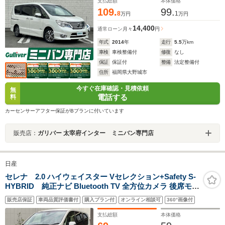
グライト コーナーセンサー 純正アルミホイール アイドリ
支払総額
本体価格
ングストップ
109.
99.
8
1
万円
万円
14,400
通常ローン
月々
円
年式
2014
年
走行
5.5
万km
車検
車検整備付
修復
なし
保証
保証付
整備
法定整備付
住所
福岡県大野城市
今すぐ在庫確認・見積依頼
無
電話する
料
カーセンサーアフター保証がBプランに付いています
販売店：
ガリバー 太宰府インター ミニバン専門店
日産
セレナ 2.0 ハイウェイスター Vセレクション+Safety S-
HYBRID 純正ナビ Bluetooth TV 全方位カメラ 後席モニ
ター 両側電動スライドドア クルーズコントロール 衝突被
販売店保証
車両品質評価書付
購入プラン付
オンライン相談可
360°画像付
害軽減ブレーキ スマートキー 純正アルミホイール シート
バックテーブル 電動格納ドアミラー
支払総額
本体価格