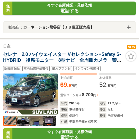
今すぐ在庫確認・見積依頼
無
電話する
料
販売店：
カーネーション熊谷店【ＪＵ適正販売店】
日産
NEW
セレナ 2.0 ハイウェイスター Vセレクション+Safety S-
HYBRID 後席モニター 8型ナビ 全周囲カメラ 禁煙
車 両側パワスラ 衝突軽減 クリアランスソナー ク
販売店保証
車両品質評価書付
購入プラン付
オンライン相談可
ルコン リアオートエアコン LEDヘッド 16インチア
ルミ フルセグTV ETC オートエアコン
支払総額
本体価格
69.
52.
9
6
万円
万円
8,700
通常ローン
月々
円
年式
2015
年
走行
11.2
万km
車検
車検整備付
修復
なし
保証
保証付
整備
法定整備付
住所
千葉県千葉市稲毛区
今すぐ在庫確認・見積依頼
無
電話する
料