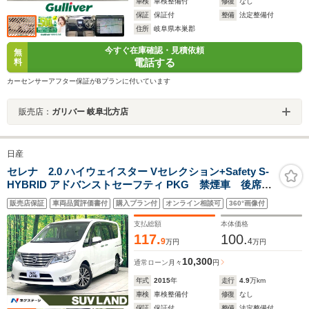
車検
車検整備付
修復
なし
保証
保証付
整備
法定整備付
住所
岐阜県本巣郡
今すぐ在庫確認・見積依頼
無
電話する
料
カーセンサーアフター保証がBプランに付いています
販売店：
ガリバー 岐阜北方店
日産
セレナ 2.0 ハイウェイスター Vセレクション+Safety S-
HYBRID アドバンストセーフティ PKG 禁煙車 後席モ
ニター 純正ナビ 全周囲カメラ 両側電動ドア クル
販売店保証
車両品質評価書付
購入プラン付
オンライン相談可
360°画像付
コン 衝突軽減装置 電動格納ミラー オートライト
ETC オートエアコン HIDライト 純正AW
支払総額
本体価格
117.
100.
9
4
万円
万円
10,300
通常ローン
月々
円
年式
2015
年
走行
4.9
万km
車検
車検整備付
修復
なし
保証
保証付
整備
法定整備付