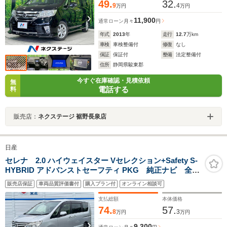
49.
32.
9
4
万円
万円
11,900
通常ローン
月々
円
年式
2013
年
走行
12.7
万km
車検
車検整備付
修復
なし
保証
保証付
整備
法定整備付
住所
静岡県駿東郡
今すぐ在庫確認・見積依頼
無
電話する
料
販売店：
ネクステージ 裾野長泉店
日産
セレナ 2.0 ハイウェイスター Vセレクション+Safety S-
HYBRID アドバンストセーフティ PKG 純正ナビ 全周
囲カメラ 両側電動スライドドア エマージェンシーブ
販売店保証
車両品質評価書付
購入プラン付
オンライン相談可
レーキ 後席モニター ETC Bluetooth フルセグ
CD DVD
支払総額
本体価格
74.
57.
8
3
万円
万円
9,300