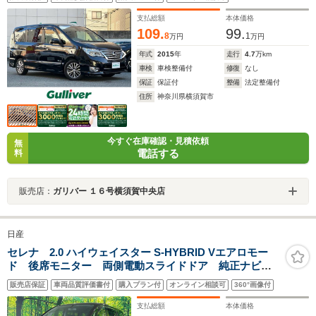
ー 両側パワースライドドア エマージェンシーブレーキ レ
ーンキープアシスト クルーズコントロール スマートキー
支払総額
本体価格
109.
99.
8
1
万円
万円
年式
2015
年
走行
4.7
万km
車検
車検整備付
修復
なし
保証
保証付
整備
法定整備付
住所
神奈川県横須賀市
今すぐ在庫確認・見積依頼
無
電話する
料
販売店：
ガリバー １６号横須賀中央店
日産
セレナ 2.0 ハイウェイスター S-HYBRID Vエアロモー
ド 後席モニター 両側電動スライドドア 純正ナビ
バックカメラ ETC Bluetooth スマートキー クルー
販売店保証
車両品質評価書付
購入プラン付
オンライン相談可
360°画像付
ズコントロール オートエアコン 純正16インチアルミ
ホイール 盗難防止システム ドアバイザー
支払総額
本体価格