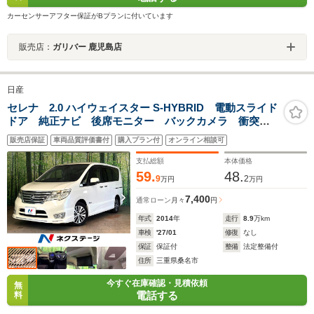
カーセンサーアフター保証がBプランに付いています
販売店：
ガリバー 鹿児島店
日産
セレナ 2.0 ハイウェイスター S-HYBRID 電動スライド
ドア 純正ナビ 後席モニター バックカメラ 衝突被
害軽減システム 禁煙車 Bluetooth スマートキー
販売店保証
車両品質評価書付
購入プラン付
オンライン相談可
LEDヘッド ETC クルコン 純正16インチアルミ 車
線逸脱警報 オートライト
支払総額
本体価格
59.
48.
9
2
万円
万円
7,400
通常ローン
月々
円
年式
2014
年
走行
8.9
万km
車検
'27/01
修復
なし
保証
保証付
整備
法定整備付
住所
三重県桑名市
今すぐ在庫確認・見積依頼
無
電話する
料