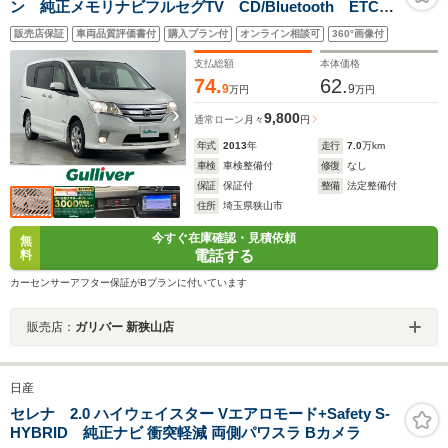
ン 純正メモリナビフルセグTV CD/Bluetooth ETC
両側パワースライドドア 純正16インチアルミ クルー
販売店保証
車両品質評価書付
購入プラン付
オンライン相談可
360°画像付
ズコントロール プッシュスタートエンジン スマート
キー
支払総額
本体価格
74.
62.
9
9
万円
万円
9,800
通常ローン
月々
円
年式
2013
年
走行
7.0
万km
車検
車検整備付
修復
なし
保証
保証付
整備
法定整備付
住所
埼玉県狭山市
今すぐ在庫確認・見積依頼
無
電話する
料
カーセンサーアフター保証がBプランに付いています
販売店：
ガリバー 新狭山店
日産
セレナ 2.0 ハイウェイスター Vエアロモード+Safety S-
HYBRID 純正ナビ 衝突軽減 両側パワスラ Bカメラ