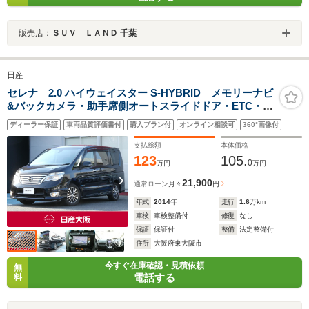
販売店：
ＳＵＶ ＬＡＮＤ 千葉
日産
セレナ 2.0 ハイウェイスター S-HYBRID メモリーナビ
&バックカメラ・助手席側オートスライドドア・ETC・デ
ュアルエアコン
ディーラー保証
車両品質評価書付
購入プラン付
オンライン相談可
360°画像付
支払総額
本体価格
123
105.
0
万円
万円
21,900
通常ローン
月々
円
年式
2014
年
走行
1.6
万km
車検
車検整備付
修復
なし
保証
保証付
整備
法定整備付
住所
大阪府東大阪市
今すぐ在庫確認・見積依頼
無
電話する
料