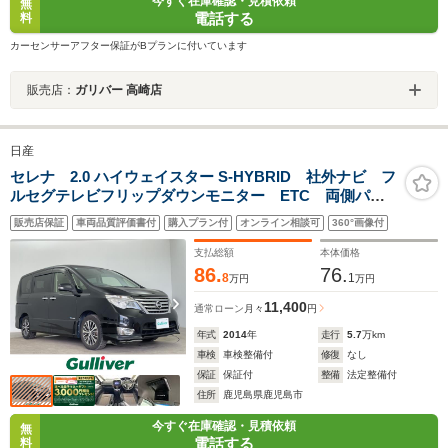
今すぐ在庫確認・見積依頼
無
電話する
料
カーセンサーアフター保証がBプランに付いています
販売店：
ガリバー 高崎店
日産
セレナ 2.0 ハイウェイスター S-HYBRID 社外ナビ フ
ルセグテレビフリップダウンモニター ETC 両側パワ
ースライドドア 衝突被害軽減ブレーキ 車線逸脱警
販売店保証
車両品質評価書付
購入プラン付
オンライン相談可
360°画像付
報 クルーズコントロール オートライト LEDヘッド
ライト オートエアコン フロアマット
支払総額
本体価格
86.
76.
8
1
万円
万円
11,400
通常ローン
月々
円
年式
2014
年
走行
5.7
万km
車検
車検整備付
修復
なし
保証
保証付
整備
法定整備付
住所
鹿児島県鹿児島市
今すぐ在庫確認・見積依頼
無
電話する
料