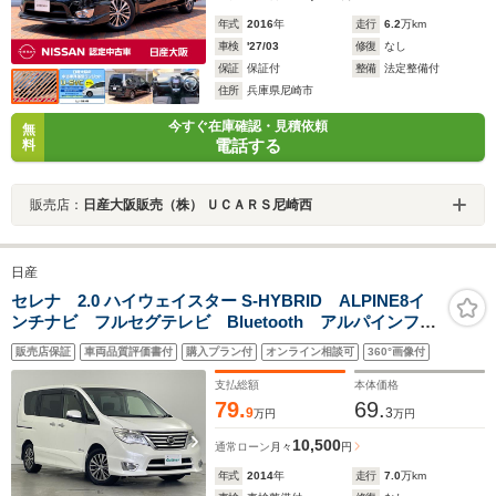
年式
2016
年
走行
6.2
万km
車検
'27/03
修復
なし
保証
保証付
整備
法定整備付
住所
兵庫県尼崎市
今すぐ在庫確認・見積依頼
無
電話する
料
販売店：
日産大阪販売（株） ＵＣＡＲＳ尼崎西
日産
セレナ 2.0 ハイウェイスター S-HYBRID ALPINE8イ
ンチナビ フルセグテレビ Bluetooth アルパインフリ
ップダウンモニター 両側パワースライドドア ETC
販売店保証
車両品質評価書付
購入プラン付
オンライン相談可
360°画像付
ドライブレコーダー LEDヘッドライト スマートキ
ー プッシュスタート
支払総額
本体価格
79.
69.
9
3
万円
万円
10,500
通常ローン
月々
円
年式
2014
年
走行
7.0
万km