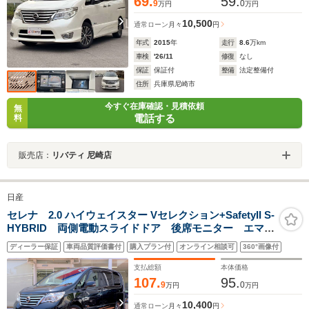
69.
59.
9
0
万円
万円
10,500
通常ローン
月々
円
年式
2015
年
走行
8.6
万km
車検
'26/11
修復
なし
保証
保証付
整備
法定整備付
住所
兵庫県尼崎市
今すぐ在庫確認・見積依頼
無
電話する
料
販売店：
リバティ 尼崎店
日産
セレナ 2.0 ハイウェイスター Vセレクション+SafetyII S-
HYBRID 両側電動スライドドア 後席モニター エマー
ジェンシーブレーキ 踏み間違い衝突防止アシスト ク
ディーラー保証
車両品質評価書付
購入プラン付
オンライン相談可
360°画像付
ルーズコントロール ドライブレコーダー アラウンド
ビューモニター LEDヘッドライト フォグランプ
支払総額
本体価格
ETC
107.
95.
9
0
万円
万円
10,400
通常ローン
月々
円