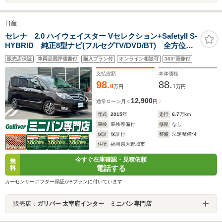
日産
セレナ 2.0 ハイウェイスター Vセレクション+SafetyII S-
HYBRID 純正8型ナビ(フルセグTV/DVD/BT) 全方位カ
メラ コーナーセンサー クルーズコントロール ドラ
販売店保証
車両品質評価書付
購入プラン付
オンライン相談可
360°画像付
イブレコーダー 純正フロアマット 社外16インチアル
ミホイール スマートキー プッシュスタート
支払総額
本体価格
98.
88.
8
1
万円
万円
12,900
通常ローン
月々
円
年式
2015
年
走行
6.7
万km
車検
車検整備付
修復
なし
保証
保証付
整備
法定整備付
住所
福岡県大野城市
今すぐ在庫確認・見積依頼
無
電話する
料
カーセンサーアフター保証がBプランに付いています
販売店：
ガリバー 太宰府インター ミニバン専門店