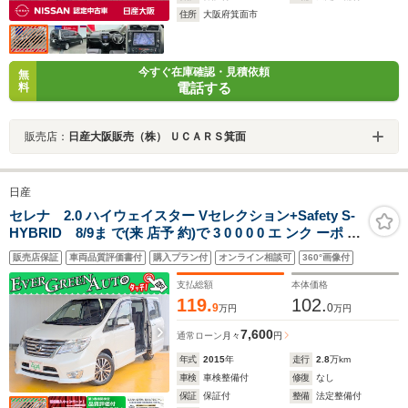
住所
大阪府箕面市
今すぐ在庫確認・見積依頼
無
電話する
料
販売店：
日産大阪販売（株） ＵＣＡＲＳ箕面
日産
セレナ 2.0 ハイウェイスター Vセレクション+Safety S-
HYBRID 8/9ま で(来 店予 約)で 3 0 0 0 0 エ ンク ーポ ン
プ レゼ ント 禁煙車 純正SDナビ 衝突軽減ブレーキ 両側
販売店保証
車両品質評価書付
購入プラン付
オンライン相談可
360°画像付
自動ドア バックカメラ Bluetooth クルコン ETC インテ
リキー 車線逸脱警報 LEDライト フォグ フルエアロ
支払総額
本体価格
119.
102.
9
0
万円
万円
7,600
通常ローン
月々
円
年式
2015
年
走行
2.8
万km
車検
車検整備付
修復
なし
保証
保証付
整備
法定整備付