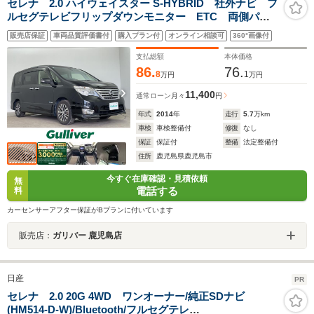
セレナ 2.0 ハイウェイスター S-HYBRID 社外ナビ フ
ルセグテレビフリップダウンモニター ETC 両側パワ
ースライドドア 衝突被害軽減ブレーキ 車線逸脱警
販売店保証
車両品質評価書付
購入プラン付
オンライン相談可
360°画像付
報 クルーズコントロール オートライト LEDヘッド
ライト オートエアコン フロアマット
支払総額
本体価格
86.
76.
8
1
万円
万円
11,400
通常ローン
月々
円
年式
2014
年
走行
5.7
万km
車検
車検整備付
修復
なし
保証
保証付
整備
法定整備付
住所
鹿児島県鹿児島市
今すぐ在庫確認・見積依頼
無
電話する
料
カーセンサーアフター保証がBプランに付いています
販売店：
ガリバー 鹿児島店
日産
PR
セレナ 2.0 20G 4WD ワンオーナー/純正SDナビ
(HM514-D-W)/Bluetooth/フルセグテレ