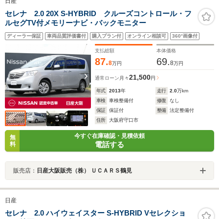
日産
セレナ 2.0 20X S-HYBRID クルーズコントロール・フ
ルセグTV付メモリーナビ・バックモニター
ディーラー保証
車両品質評価書付
購入プラン付
オンライン相談可
360°画像付
支払総額
本体価格
87.
69.
8
8
万円
万円
21,500
通常ローン
月々
円
年式
2013
年
走行
2.0
万km
車検
車検整備付
修復
なし
保証
保証付
整備
法定整備付
住所
大阪府守口市
今すぐ在庫確認・見積依頼
無
電話する
料
販売店：
日産大阪販売（株） ＵＣＡＲＳ鶴見
日産
セレナ 2.0 ハイウェイスター S-HYBRID Vセレクショ