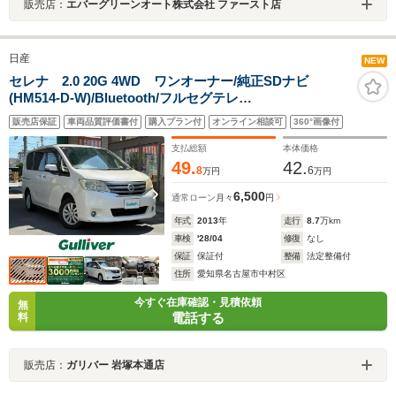
販売店：
エバーグリーンオート株式会社 ファースト店
日産
NEW
セレナ 2.0 20G 4WD ワンオーナー/純正SDナビ
(HM514-D-W)/Bluetooth/フルセグテレ
ビ/DVD/CD/AM/FM/AUX/バックカメラ/アイドリングスト
販売店保証
車両品質評価書付
購入プラン付
オンライン相談可
360°画像付
ップ/フォグライト/オートライト
支払総額
本体価格
49.
42.
8
6
万円
万円
6,500
通常ローン
月々
円
年式
2013
年
走行
8.7
万km
車検
'28/04
修復
なし
保証
保証付
整備
法定整備付
住所
愛知県名古屋市中村区
今すぐ在庫確認・見積依頼
無
電話する
料
販売店：
ガリバー 岩塚本通店