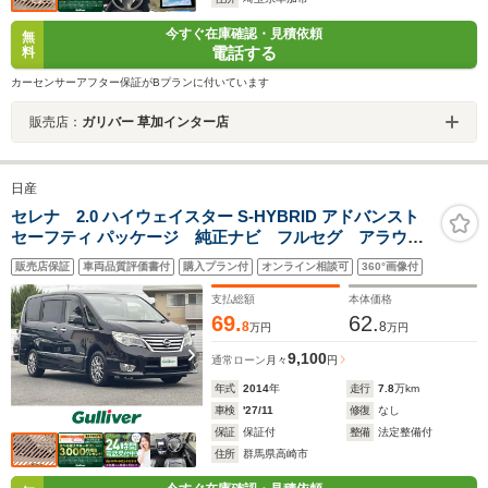
今すぐ在庫確認・見積依頼
無
電話する
料
カーセンサーアフター保証がBプランに付いています
販売店：
ガリバー 草加インター店
日産
セレナ 2.0 ハイウェイスター S-HYBRID アドバンスト
セーフティ パッケージ 純正ナビ フルセグ アラウン
ドビュモニター 両側パワースライドドア HIDヘッドラ
販売店保証
車両品質評価書付
購入プラン付
オンライン相談可
360°画像付
イト クルーズコントロール
支払総額
本体価格
69.
62.
8
8
万円
万円
9,100
通常ローン
月々
円
年式
2014
年
走行
7.8
万km
車検
'27/11
修復
なし
保証
保証付
整備
法定整備付
住所
群馬県高崎市