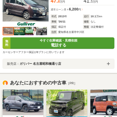
47.
41.
8
5
万円
万円
6,200
通常ローン
月々
円
年式
2013
年
走行
10.1
万km
車検
'26/11
修復
なし
保証
保証付
整備
法定整備付
住所
愛知県名古屋市中川区
今すぐ在庫確認・見積依頼
無
電話する
料
カーセンサーアフター保証がBプランに付いています
販売店：
ガリバー 名古屋昭和橋通り店
あなたにおすすめの中古車
［PR］