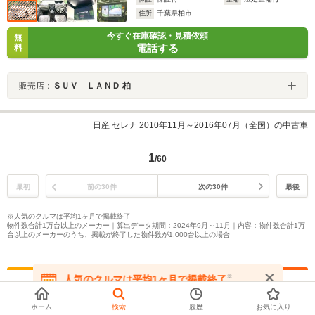
住所
千葉県柏市
今すぐ在庫確認・見積依頼
無
電話する
料
販売店：
ＳＵＶ ＬＡＮＤ 柏
日産 セレナ 2010年11月～2016年07月（全国）の中古車
1
/60
最初
前の30件
次の30件
最後
※人気のクルマは平均1ヶ月で掲載終了
物件数合計1万台以上のメーカー｜算出データ期間：2024年9月～11月｜内容：物件数合計1万
台以上のメーカーのうち、掲載が終了した物件数が1,000台以上の場合
※
人気のクルマは平均1ヶ月で掲載終了
よく一緒に検討される車種を比較
在庫が無くなる前にお問い合わせください
ホーム
検索
履歴
お気に入り