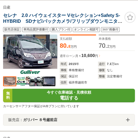
日産
セレナ 2.0 ハイウェイスター Vセレクション+Safety S-
HYBRID SDナビ/バックカメラ/フリップダウンモニタ
ー/両側パワースライドドア/横滑り防止装置/レーンキープ
販売店保証
車両品質評価書付
購入プラン付
オンライン相談可
360°画像付
アシスト/クルーズコントロール
支払総額
本体価格
80.
70.
8
2
万円
万円
10,600
通常ローン
月々
円
年式
2015
年
走行
7.3
万km
車検
車検整備付
修復
なし
保証
保証付
整備
法定整備付
住所
福井県越前市
今すぐ在庫確認・見積依頼
無
電話する
料
カーセンサーアフター保証がA/Bプランに付いています
販売店：
ガリバー ８号越前店