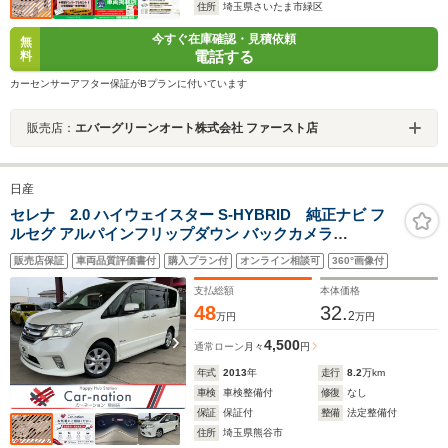
住所
埼玉県さいたま市緑区
今すぐ在庫確認・見積依頼
無
電話する
料
カーセンサーアフター保証がBプランに付いています
販売店：
エバーグリーンオート株式会社 ファースト店
日産
セレナ 2.0 ハイウェイスター S-HYBRID 純正ナビ フ
ルセグ アルパインフリップダウン バックカメラ
Bluetooth 両側パワースライドドア オートエアコン 電動
販売店保証
車両品質評価書付
購入プラン付
オンライン相談可
360°画像付
格納ミラー 純正16インチAW ETC サンシェード キーレス
&スマートキー プッシュスタート クルコン
支払総額
本体価格
48
32.
2
万円
万円
4,500
通常ローン
月々
円
年式
2013
年
走行
8.2
万km
車検
車検整備付
修復
なし
保証
保証付
整備
法定整備付
住所
埼玉県熊谷市