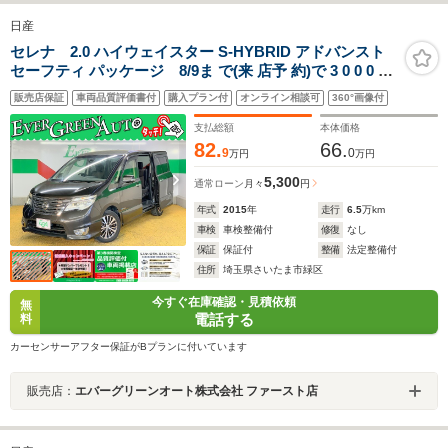
日産
セレナ 2.0 ハイウェイスター S-HYBRID アドバンスト
セーフティ パッケージ 8/9ま で(来 店予 約)で 3 0 0 0 0
エ ンク ーポ ンプ レゼ ント 両側自動 純正SDナビ 衝突軽
販売店保証
車両品質評価書付
購入プラン付
オンライン相談可
360°画像付
減ブレーキ ETC 純正16インチAW 全周囲モニター
Bluetooth クルコン レーンキープ 障害物センサ インテリ
支払総額
本体価格
キ
82.
66.
9
0
万円
万円
5,300
通常ローン
月々
円
年式
2015
年
走行
6.5
万km
車検
車検整備付
修復
なし
保証
保証付
整備
法定整備付
住所
埼玉県さいたま市緑区
今すぐ在庫確認・見積依頼
無
電話する
料
カーセンサーアフター保証がBプランに付いています
販売店：
エバーグリーンオート株式会社 ファースト店