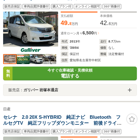
ビ/DVD/CD/AM/FM/AUX/バックカメラ/アイドリングスト
販売店保証
車両品質評価書付
購入プラン付
オンライン相談可
360°画像付
ップ/フォグライト/オートライト
支払総額
本体価格
49.
42.
8
6
万円
万円
6,500
通常ローン
月々
円
年式
2013
年
走行
8.7
万km
車検
'28/04
修復
なし
保証
保証付
整備
法定整備付
住所
愛知県名古屋市中村区
今すぐ在庫確認・見積依頼
無
電話する
料
販売店：
ガリバー 岩塚本通店
日産
セレナ 2.0 20X S-HYBRID 純正ナビ Bluetooth フ
ルセグTV 純正フリップダウンモニター 前後ドライブ
レコーダー ETC 片側パワースライドドア アイドリ
販売店保証
車両品質評価書付
購入プラン付
オンライン相談可
360°画像付
ングストップ レーンキープアシスト 横滑り防止装