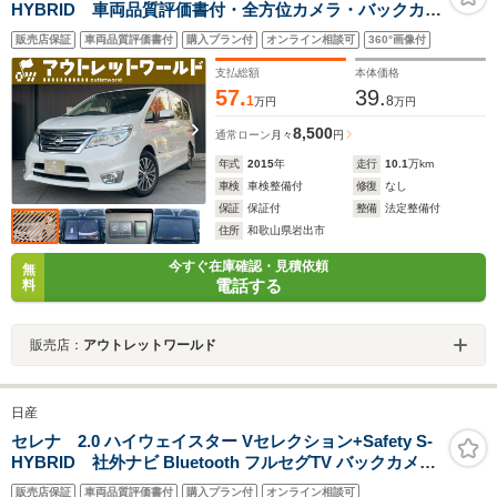
HYBRID 車両品質評価書付・全方位カメラ・バックカメ
ラ・衝突軽減ブレーキ・両側パワースライドドア・純正8
販売店保証
車両品質評価書付
購入プラン付
オンライン相談可
360°画像付
インチナビ・Bluetooth・クルーズコントロール・ETC・
プッシュスタート・DVD・CD・フルセグ・スマートキー
支払総額
本体価格
57.
39.
1
8
万円
万円
8,500
通常ローン
月々
円
年式
2015
年
走行
10.1
万km
車検
車検整備付
修復
なし
保証
保証付
整備
法定整備付
住所
和歌山県岩出市
今すぐ在庫確認・見積依頼
無
電話する
料
販売店：
アウトレットワールド
日産
セレナ 2.0 ハイウェイスター Vセレクション+Safety S-
HYBRID 社外ナビ Bluetooth フルセグTV バックカメラ
ETC 前後ドライブレコーダー 社外フリップダウンモニタ
販売店保証
車両品質評価書付
購入プラン付
オンライン相談可