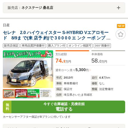
販売店：
ネクステージ 桑名店
日産
NEW
セレナ 2.0 ハイウェイスター S-HYBRID Vエアロモー
ド 8/9ま で(来 店予 約)で 3 0 0 0 0 エ ンク ーポ ンプ レ
ゼ ント 両側パワースライドドア 社外メモリナビ
販売店保証
車両品質評価書付
購入プラン付
オンライン相談可
360°画像付
Bluetooth ETC インテリジェントキー プッシュスタート
オートクルーズコントロール HIDライト
支払総額
本体価格
74.
58.
9
0
万円
万円
5,300
通常ローン
月々
円
年式
2013
年
走行
4.8
万km
車検
車検整備付
修復
なし
保証
保証付
整備
法定整備付
住所
埼玉県さいたま市緑区
今すぐ在庫確認・見積依頼
無
電話する
料
カーセンサーアフター保証がBプランに付いています