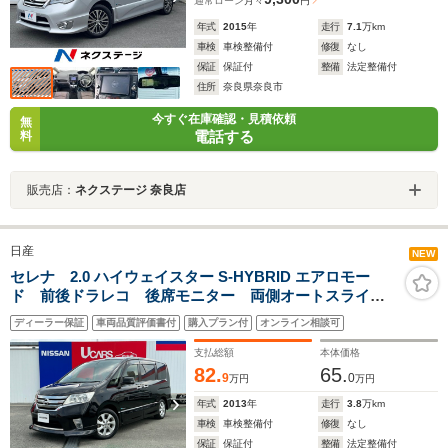
通常ローン
月々
円
年式
2015
年
走行
7.1
万km
車検
車検整備付
修復
なし
保証
保証付
整備
法定整備付
住所
奈良県奈良市
今すぐ在庫確認・見積依頼
無
電話する
料
販売店：
ネクステージ 奈良店
日産
NEW
セレナ 2.0 ハイウェイスター S-HYBRID エアロモー
ド 前後ドラレコ 後席モニター 両側オートスライド
ドア クルーズコントロール キセノンヘッドライト
ディーラー保証
車両品質評価書付
購入プラン付
オンライン相談可
支払総額
本体価格
82.
65.
9
0
万円
万円
年式
2013
年
走行
3.8
万km
車検
車検整備付
修復
なし
保証
保証付
整備
法定整備付