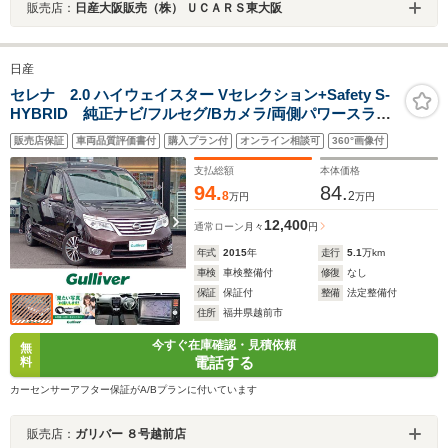
販売店：
日産大阪販売（株） ＵＣＡＲＳ東大阪
日産
セレナ 2.0 ハイウェイスター Vセレクション+Safety S-
HYBRID 純正ナビ/フルセグ/Bカメラ/両側パワースライ
ドドア/衝突被害軽減システム/クルーズコントロール/横滑
販売店保証
車両品質評価書付
購入プラン付
オンライン相談可
360°画像付
り防止装置/アイドリングストップ
支払総額
本体価格
94.
84.
8
2
万円
万円
12,400
通常ローン
月々
円
年式
2015
年
走行
5.1
万km
車検
車検整備付
修復
なし
保証
保証付
整備
法定整備付
住所
福井県越前市
今すぐ在庫確認・見積依頼
無
電話する
料
カーセンサーアフター保証がA/Bプランに付いています
販売店：
ガリバー ８号越前店