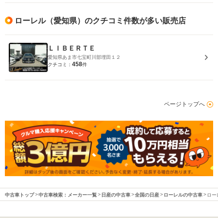
ローレル（愛知県）のクチコミ件数が多い販売店
ＬＩＢＥＲＴＥ
愛知県あま市七宝町川部埋田１２
458
クチコミ：
件
ページトップへ
中古車トップ
中古車検索：メーカー一覧
日産の中古車
全国の日産
ローレルの中古車
ロー