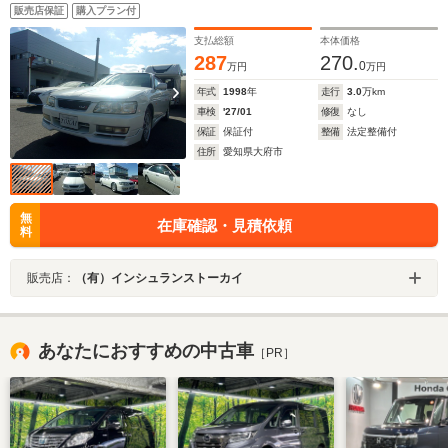
ジン マルチレス車 純正オプションBBSホイール 純
販売店保証
購入プラン付
正エアロスポイラー キーレス スペアキー 車検R9年1
月 走行30000キロ
支払総額
本体価格
287
270.
0
万円
万円
年式
1998
年
走行
3.0
万km
車検
'27/01
修復
なし
保証
保証付
整備
法定整備付
住所
愛知県大府市
無
在庫確認・見積依頼
料
販売店：
（有）インシュランストーカイ
あなたにおすすめの中古車
［PR］