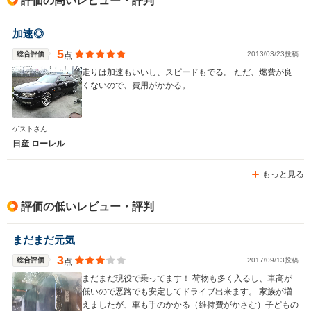
評価の高いレビュー・評判
加速◎
5
総合評価
2013/03/23投稿
点
走りは加速もいいし、スピードもでる。 ただ、燃費が良
くないので、費用がかかる。
ゲストさん
日産 ローレル
もっと見る
評価の低いレビュー・評判
まだまだ元気
3
総合評価
2017/09/13投稿
点
まだまだ現役で乗ってます！ 荷物も多く入るし、車高が
低いので悪路でも安定してドライブ出来ます。 家族が増
えましたが、車も手のかかる（維持費がかさむ）子どもの