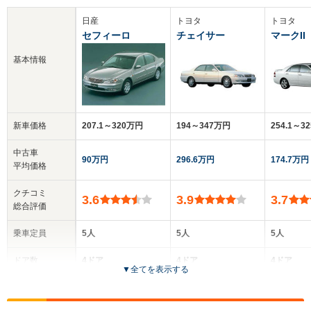
日産
トヨタ
トヨタ
セフィーロ
チェイサー
マークII
基本情報
新車価格
207.1～320万円
194～347万円
254.1～3
中古車
90万円
296.6万円
174.7万円
平均価格
クチコミ
3.6
3.9
3.7
総合評価
乗車定員
5人
5人
5人
ドア数
4ドア
4ドア
4ドア
▼
全てを表示する
全高
全高
全高
1.44m
1.4m～1.42m
1.46m