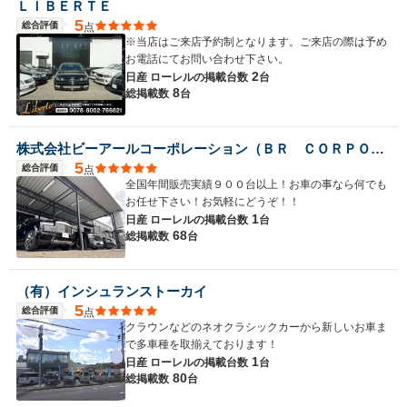
ＬＩＢＥＲＴＥ
5
総合評価
点
※当店はご来店予約制となります。ご来店の際は予め
お電話にてお問い合わせ下さい。
2
日産 ローレルの
掲載台数
台
8
総掲載数
台
株式会社ビーアールコーポレーション（ＢＲ ＣＯＲＰＯＲＡＴＩＯＮ）
5
総合評価
点
全国年間販売実績９００台以上！お車の事なら何でも
お任せ下さい！お気軽にどうぞ！！
1
日産 ローレルの
掲載台数
台
68
総掲載数
台
（有）インシュランストーカイ
5
総合評価
点
クラウンなどのネオクラシックカーから新しいお車ま
で多車種を取揃えております！
1
日産 ローレルの
掲載台数
台
80
総掲載数
台