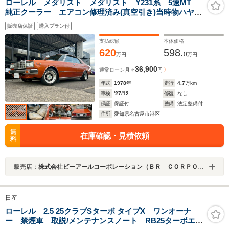
ローレル メダリスト メダリスト Y231系 5速MT
純正クーラー エアコン修理済み(真空引き)当時物ハヤシ
ホイール 車高調 ステンレスマフラー ダイナモ交換
販売店保証
購入プラン付
済 2000cc 内装オリジナルコンディション
支払総額
本体価格
620
598.
0
万円
万円
36,900
通常ローン
月々
円
年式
1978
年
走行
4.7
万km
車検
'27/12
修復
なし
保証
保証付
整備
法定整備付
住所
愛知県名古屋市港区
無
在庫確認・見積依頼
料
販売店：
株式会社ビーアールコーポレーション（ＢＲ ＣＯＲＰＯＲＡＴＩＯＮ）
日産
ローレル 2.5 25クラブSターボ タイプX ワンオーナ
ー 禁煙車 取説/メンテナンスノート RB25ターボエン