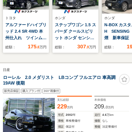
トヨタ
ホンダ
ホンダ
アルファードハイブリ
ステップワゴン 1.5 ス
N-BOX カスタ
ッド 2.4 SR 4WD 本
パーダ クールスピリ
H SENSING
州仕入れ ツインムー
ット ホンダ センシン
煙 新車保
ンルーフ フリップダ
グ 4WD 4WD 禁煙
ApplecarPl
175
307
1
総額：
.8
万円
総額：
.9
万円
総額：
ウンモニター プリク
車 フリップダウンモ
ビLXU-242N
ラッシュセーフティ
ニター 純正ナビ バ
車 ワンオ-
パワーバックドア 両
ックカメラ 両側パワ
TV Rカメラ
日産
側パワースライドド
ースライドドア ホン
音 BTオ-
ア バックカメラ
ダセンシング レーダ
DVD シ-トヒ-
ローレル 2.0 メダリスト LBコンプ フルエアロ 車高調
19AW 後期
100V電源 レーダー
ークルーズ アドバン
ETC LED
クルーズ コーナーセ
スドルームミラー シ
VSAクルコン
販売店保証
購入プラン付
360°画像付
ンサー ETC
ートヒーター 寒冷地
ミ スマ-トキ-
支払総額
本体価格
仕様 LED ETC
229
209.
0
万円
万円
年式
2002
年
走行
4.6
万km
車検
車検整備付
修復
なし
保証
保証付
整備
法定整備付