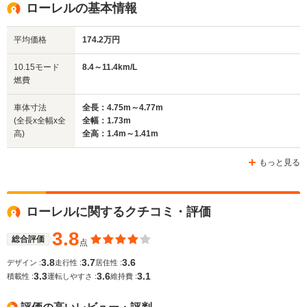
ローレルの基本情報
平均価格
174.2万円
全幅
全幅
全
サイズ
1.78m
1.76m
1.
全長
全長
10.15モード
8.4～11.4km/L
(全長x全幅x全高)
4.79m～4.92m
4.72m
4.
燃費
車体寸法
全長：4.75m～4.77m
(全長x全幅x全
全幅：1.73m
ホイールベース
ホイールベース
ホイー
高)
全高：1.4m～1.41m
-m
-m
もっと見る
WLTCモード
ローレルに関するクチコミ・評価
-
-
-
燃費
3.8
総合評価
点
3.8
3.7
3.6
デザイン :
走行性 :
居住性 :
3.3
3.6
3.1
排気量
1995～2495cc
1838～2997cc
1988～24
積載性 :
運転しやすさ :
維持費 :
駆動方式
FF
FR、4WD
FR、4WD