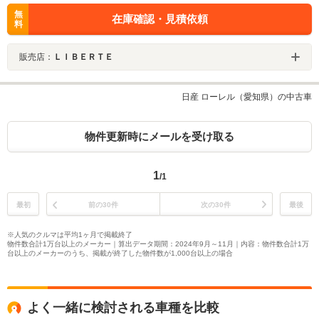
無
在庫確認・見積依頼
料
販売店：
ＬＩＢＥＲＴＥ
日産 ローレル（愛知県）の中古車
物件更新時にメールを受け取る
1
/1
最初
前の30件
次の30件
最後
※人気のクルマは平均1ヶ月で掲載終了
物件数合計1万台以上のメーカー｜算出データ期間：2024年9月～11月｜内容：物件数合計1万
台以上のメーカーのうち、掲載が終了した物件数が1,000台以上の場合
よく一緒に検討される車種を比較