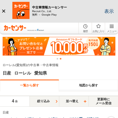
中古車情報カーセンサー
表示
Recruit Co., Ltd.
無料 － Google Play
履歴
お気に入り
メニュー
ローレル(愛知県)の中古車・中古車情報
日産 ローレル 愛知県
一覧から探す
地図から探す
更新時に
4
絞り込み
並べ替え
台
メール受信
日産