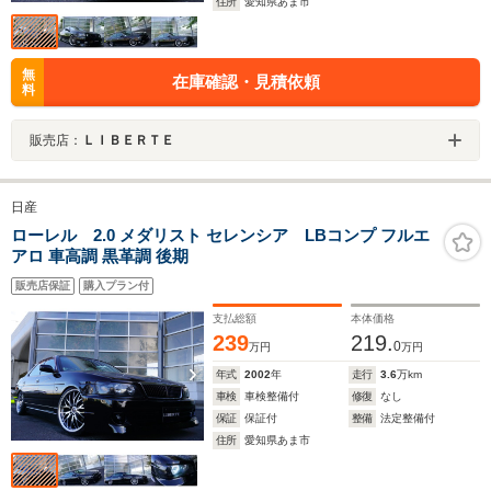
住所
愛知県あま市
無
在庫確認・見積依頼
料
販売店：
ＬＩＢＥＲＴＥ
日産
ローレル 2.0 メダリスト セレンシア LBコンプ フルエ
アロ 車高調 黒革調 後期
販売店保証
購入プラン付
支払総額
本体価格
239
219.
0
万円
万円
年式
2002
年
走行
3.6
万km
車検
車検整備付
修復
なし
保証
保証付
整備
法定整備付
住所
愛知県あま市