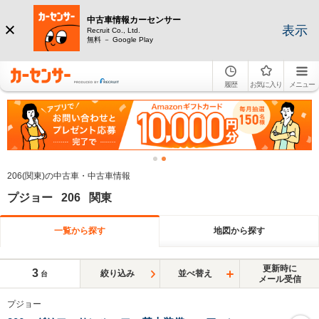
中古車情報カーセンサー
表示
Recruit Co., Ltd.
無料 － Google Play
履歴
お気に入り
メニュー
206(関東)の中古車・中古車情報
プジョー 206 関東
一覧から探す
地図から探す
更新時に
3
絞り込み
並べ替え
台
メール受信
プジョー