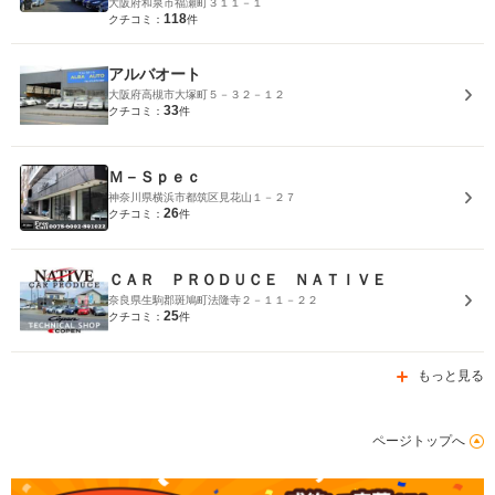
大阪府和泉市福瀬町３１１－１
118
クチコミ：
件
アルバオート
大阪府高槻市大塚町５－３２－１２
33
クチコミ：
件
Ｍ－Ｓｐｅｃ
神奈川県横浜市都筑区見花山１－２７
26
クチコミ：
件
ＣＡＲ ＰＲＯＤＵＣＥ ＮＡＴＩＶＥ
奈良県生駒郡斑鳩町法隆寺２－１１－２２
25
クチコミ：
件
もっと見る
ページトップへ