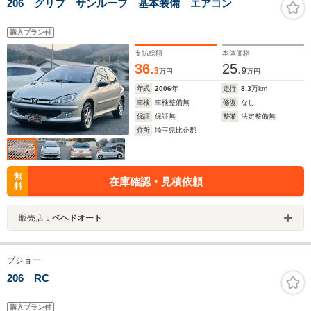
206 グリフ サンルーフ 基本装備 エアコン
購入プラン付
支払総額
本体価格
36.
25.
3
9
万円
万円
年式
2006
年
走行
8.3
万km
車検
車検整備無
修復
なし
保証
保証無
整備
法定整備無
住所
埼玉県比企郡
無
在庫確認・見積依頼
料
販売店：
ベヘドオート
プジョー
206 RC
購入プラン付