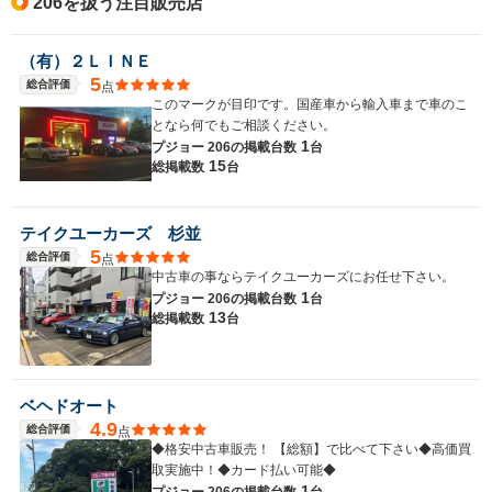
206を扱う注目販売店
（有）２ＬＩＮＥ
5
総合評価
点
このマークが目印です。国産車から輸入車まで車のこ
となら何でもご相談ください。
1
プジョー 206の
掲載台数
台
15
総掲載数
台
テイクユーカーズ 杉並
5
総合評価
点
中古車の事ならテイクユーカーズにお任せ下さい。
1
プジョー 206の
掲載台数
台
13
総掲載数
台
ベヘドオート
4.9
総合評価
点
◆格安中古車販売！ 【総額】で比べて下さい◆高価買
取実施中！◆カード払い可能◆
1