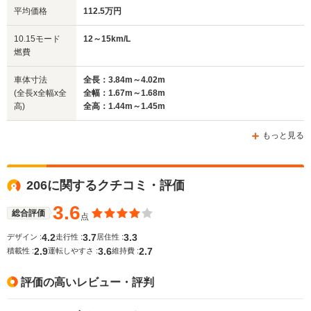
平均価格
112.5万円
全幅
全幅
全幅
サイズ
1.69m～1.7m
1.68m
1.77m
全長
全長
10.15モード
12～15km/L
(全長x全幅x全高)
4m～4.04m
4.03m
4.56
燃費
車体寸法
全長：3.84m～4.02m
(全長x全幅x全
全幅：1.67m～1.68m
ホイールベース
ホイールベース
ホイー
高)
全高：1.44m～1.45m
-m
-m
もっと見る
WLTCモード
206に関するクチコミ・評価
-
-
-
燃費
3.6
総合評価
点
4.2
3.7
3.3
デザイン :
走行性 :
居住性 :
2.9
3.6
2.7
排気量
1761～1998cc
1587～1997cc
1997～29
積載性 :
運転しやすさ :
維持費 :
駆動方式
FF
FF
FF
評価の高いレビュー・評判