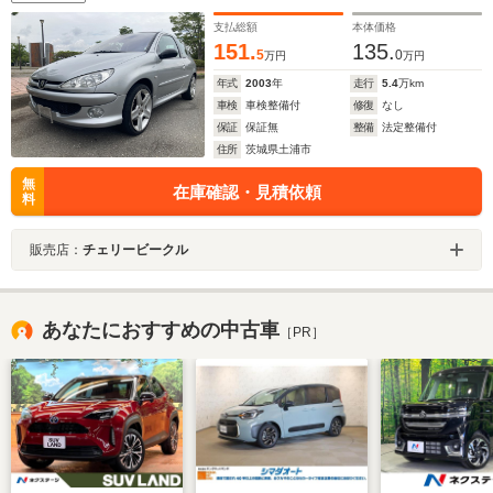
支払総額
本体価格
151.
135.
5
0
万円
万円
年式
2003
年
走行
5.4
万km
車検
車検整備付
修復
なし
保証
保証無
整備
法定整備付
住所
茨城県土浦市
無
在庫確認・見積依頼
料
販売店：
チェリービークル
あなたにおすすめの中古車
［PR］