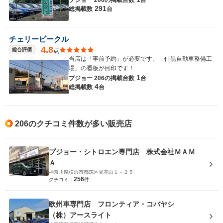
プジョー 206の
掲載台数
台
291
総掲載数
台
チェリービークル
4.8
総合評価
点
当店は「事前予約」が必要です。「仕黒自動車整備工
場」の看板が目印です！
1
プジョー 206の
掲載台数
台
4
総掲載数
台
206のクチコミ件数が多い販売店
プジョー・シトロエン専門店 株式会社ＭＡＭ
Ａ
神奈川県横浜市都筑区見花山１－２５
256
クチコミ：
件
欧州車専門店 フロンティア・コバヤシ
（株）アースライト