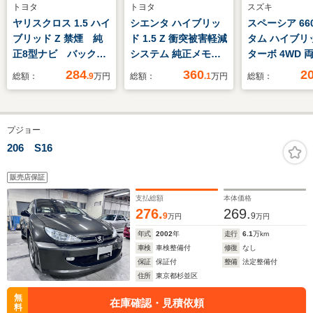
トヨタ
トヨタ
スズキ
ヤリスクロス 1.5 ハイ
シエンタ ハイブリッ
スペーシア 66
ブリッド Z 禁煙 純
ド 1.5 Z 衝突被害軽減
タム ハイブリッ
正8型ナビ バックカ
システム 純正メモリ
ターボ 4WD 
メラ レーダークルー
ーナビ 7人乗アダプテ
スライドドア 
284
360
2
総額：
.9
万円
総額：
.1
万円
総額：
ズ 電動リアゲート
ィブクルーズコントロ
ナビ バックカ
ハーフレザーシート
ール LEDヘッドライ
ーフティサポー
パワーシート シート
ト クリアランスソナ
ダプティブク
プジョー
ヒーター LEDヘッ
ー Bカメラ シートヒ
禁煙車 シート
ド オートハイビー
ーター レーンアシス
ー コーナーセ
206 S16
ム 純正18インチア
ト 両側電動スライド
スマートキー 
ルミ ETC クリアラ
ドア ETC2.0 フルセ
ッド ETC 車
販売店保証
ンスソナー
グTV AW
報
支払総額
本体価格
276.
269.
9
9
万円
万円
年式
2002
年
走行
6.1
万km
車検
車検整備付
修復
なし
保証
保証付
整備
法定整備付
住所
東京都杉並区
無
在庫確認・見積依頼
料