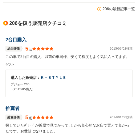
206の最新記事一覧
206を扱う販売店クチコミ
2台目購入
5
総合評価
2015/06/02投稿
点
この車で2台目の購入、以前の車同様、安くて程度もよく気に入ってます。
ゲスト
購入した販売店：
Ｋ－ＳＴＹＬＥ
プジョー 206
（2015/05購入）
推薦者
5
総合評価
2014/01/08投稿
点
探していたｸﾞﾚｰﾄﾞが近県で見つかって､しかも良心的なお店で買えて良かっ
たです。お世話になりました。