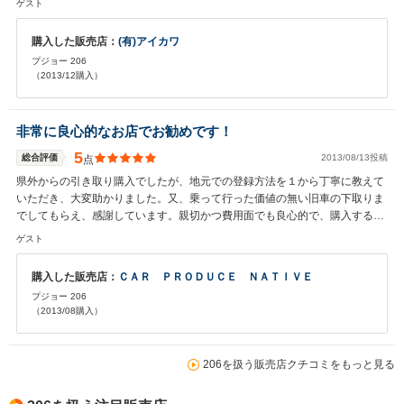
ゲスト
購入した販売店：
(有)アイカワ
プジョー 206
（2013/12購入）
非常に良心的なお店でお勧めです！
5
総合評価
2013/08/13投稿
点
県外からの引き取り購入でしたが、地元での登録方法を１から丁寧に教えて
いただき、大変助かりました。又、乗って行った価値の無い旧車の下取りま
でしてもらえ、感謝しています。親切かつ費用面でも良心的で、購入する側
の立場に立って考えてくれる業者さんです！
ゲスト
購入した販売店：
ＣＡＲ ＰＲＯＤＵＣＥ ＮＡＴＩＶＥ
プジョー 206
（2013/08購入）
206を扱う販売店クチコミをもっと見る