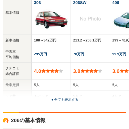
306
206SW
406
基本情報
新車価格
188～342万円
213.2～253.1万円
299～41
中古車
295万円
78万円
99.9万円
平均価格
クチコミ
4.0
3.8
3.6
総合評価
乗車定員
5人
5人
5人
ドア数
3～5ドア
5ドア
4ドア
▼
全てを表示する
全高
全高
全高
1.38m～1.4m
1.48m
1.42m
206の基本情報