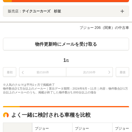
販売店：
テイクユーカーズ 杉並
プジョー 206（関東）の中古車
物件更新時にメールを受け取る
1
/1
最初
前の30件
次の30件
最後
※人気のクルマは平均1ヶ月で掲載終了
物件数合計1万台以上のメーカー｜算出データ期間：2024年9月～11月｜内容：物件数合計1万
台以上のメーカーのうち、掲載が終了した物件数が1,000台以上の場合
よく一緒に検討される車種を比較
プジョー
プジョー
プジョー