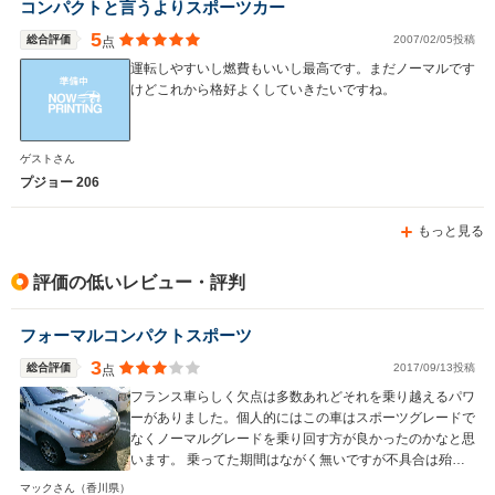
コンパクトと言うよりスポーツカー
5
総合評価
2007/02/05投稿
点
運転しやすいし燃費もいいし最高です。まだノーマルです
けどこれから格好よくしていきたいですね。
ゲストさん
プジョー 206
もっと見る
評価の低いレビュー・評判
フォーマルコンパクトスポーツ
3
総合評価
2017/09/13投稿
点
フランス車らしく欠点は多数あれどそれを乗り越えるパワ
ーがありました。個人的にはこの車はスポーツグレードで
なくノーマルグレードを乗り回す方が良かったのかなと思
います。 乗ってた期間はながく無いですが不具合は殆ど
無かったです。売る直前にブロアモーターがいかれたくら
マックさん
（香川県）