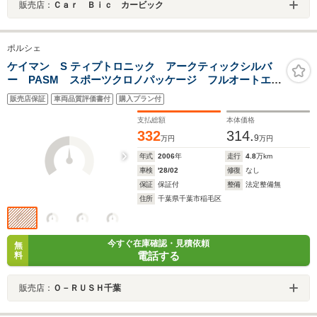
販売店：
Ｃａｒ Ｂｉｃ カービック
ポルシェ
ケイマン S ティプトロニック アークティックシルバ
ー PASM スポーツクロノパッケージ フルオートエア
コンディショナー レザースポーツシート メーターパ
販売店保証
車両品質評価書付
購入プラン付
ネル(ホワイト) スポーツクロノホワイト仕上 ナビゲー
ションシステム TV
支払総額
本体価格
332
314.
9
万円
万円
年式
2006
年
走行
4.8
万km
車検
'28/02
修復
なし
保証
保証付
整備
法定整備無
住所
千葉県千葉市稲毛区
今すぐ在庫確認・見積依頼
無
電話する
料
販売店：
Ｏ－ＲＵＳＨ千葉