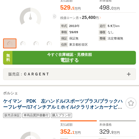
支払総額
本体価格
529.
498.
5
0
万円
万円
25,400
残価ローン
月々
円
年式
2013
年
走行
5.9
万km
車検
'26/09
修復
なし
保証
保証無
整備
法定整備無
住所
東京都杉並区
今すぐ在庫確認・見積依頼
無
電話する
料
販売店：
ＣＡＲＧＥＮＴ
ポルシェ
ケイマン PDK 左ハンドル/スポーツプラス/ブラックハ
ーフレザー/17インチアルミホイル/クラリオンカーナビゲ
ーションシステム/フルセグTV/リアカメラ/ドラレコレコ
販売店保証
車両品質評価書付
購入プラン付
ーダー/ETC車載器/サイドデカール/正規ディーラー車
支払総額
本体価格
352.
329.
1
9
万円
万円