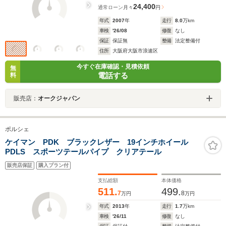
24,400
通常ローン
月々
円
年式
2007
年
走行
8.0
万km
車検
'26/08
修復
なし
保証
保証無
整備
法定整備付
住所
大阪府大阪市浪速区
今すぐ在庫確認・見積依頼
無
電話する
料
販売店：
オークジャパン
ポルシェ
ケイマン PDK ブラックレザー 19インチホイール
PDLS スポーツテールパイプ クリアテール
販売店保証
購入プラン付
支払総額
本体価格
511.
499.
7
8
万円
万円
年式
2013
年
走行
1.7
万km
車検
'26/11
修復
なし