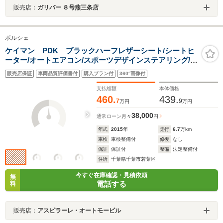
販売店：
ガリバー ８号燕三条店
ポルシェ
ケイマン PDK ブラックハーフレザーシート/シートヒ
ーター/オートエアコン/スポーツデザインステアリング/パ
ドルシフト/ナビゲーション/フルセグTV/リアカメラ/電動
販売店保証
車両品質評価書付
購入プラン付
360°画像付
格納ミラー/ドライブレコーダー/ETC車載器/純正18インチ
アルミ
支払総額
本体価格
460.
439.
7
9
万円
万円
38,000
通常ローン
月々
円
年式
2015
年
走行
6.7
万km
車検
車検整備付
修復
なし
保証
保証付
整備
法定整備付
住所
千葉県千葉市若葉区
今すぐ在庫確認・見積依頼
無
電話する
料
販売店：
アスピラーレ・オートモービル