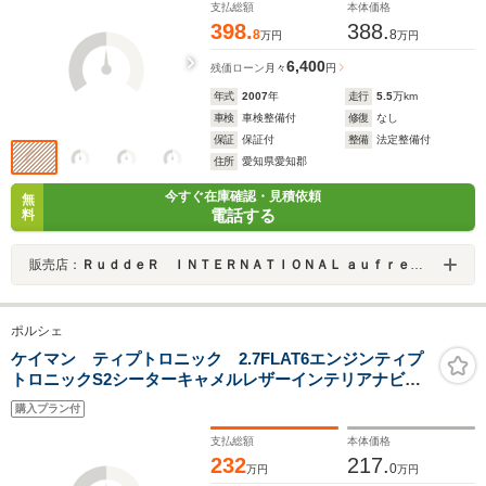
支払総額
本体価格
398.
388.
8
8
万円
万円
6,400
残価ローン
月々
円
年式
2007
年
走行
5.5
万km
車検
車検整備付
修復
なし
保証
保証付
整備
法定整備付
住所
愛知県愛知郡
今すぐ在庫確認・見積依頼
無
電話する
料
販売店：
ＲｕｄｄｅＲ ＩＮＴＥＲＮＡＴＩＯＮＡＬ ａｕｆｒｅｇｅｎｄ
ポルシェ
ケイマン ティプトロニック 2.7FLAT6エンジンティプ
トロニックS2シーターキャメルレザーインテリアナビ電
動リアスポイラーHIDヘッドライトFOGライトETCステ
購入プラン付
ンマフラーブラックキャリパー5スポーク17インチAW左
ハンドルディーラー車キーレスPSM
支払総額
本体価格
232
217.
0
万円
万円