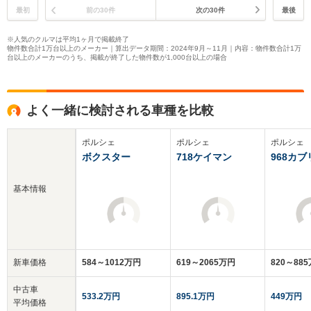
最初
前の30件
次の30件
最後
※人気のクルマは平均1ヶ月で掲載終了
物件数合計1万台以上のメーカー｜算出データ期間：2024年9月～11月｜内容：物件数合計1万
台以上のメーカーのうち、掲載が終了した物件数が1,000台以上の場合
よく一緒に検討される車種を比較
ポルシェ
ポルシェ
ポルシェ
ボクスター
718ケイマン
968カ
基本情報
新車価格
584～1012万円
619～2065万円
820～88
中古車
533.2万円
895.1万円
449万円
平均価格