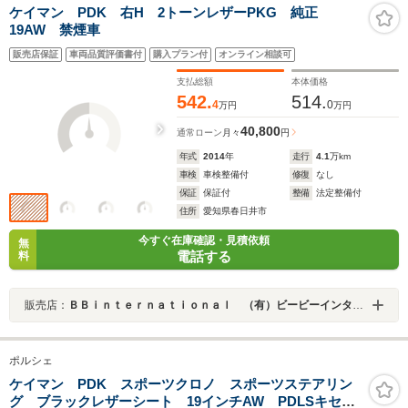
ケイマン PDK 右H 2トーンレザーPKG 純正
19AW 禁煙車
販売店保証
車両品質評価書付
購入プラン付
オンライン相談可
支払総額
本体価格
542.
514.
4
0
万円
万円
40,800
通常ローン
月々
円
年式
2014
年
走行
4.1
万km
車検
車検整備付
修復
なし
保証
保証付
整備
法定整備付
住所
愛知県春日井市
今すぐ在庫確認・見積依頼
無
電話する
料
販売店：
ＢＢｉｎｔｅｒｎａｔｉｏｎａｌ （有）ビービーインターナショナル
ポルシェ
ケイマン PDK スポーツクロノ スポーツステアリン
グ ブラックレザーシート 19インチAW PDLSキセノ