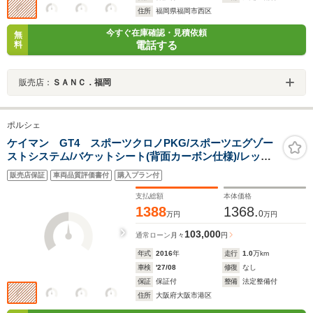
住所
福岡県福岡市西区
今すぐ在庫確認・見積依頼
無
電話する
料
販売店：
ＳＡＮＣ．福岡
ポルシェ
ケイマン GT4 スポーツクロノPKG/スポーツエグゾー
ストシステム/バケットシート(背面カーボン仕様)/レッド
キャリーパー/プロテクションフィルム施工/ETC/
販売店保証
車両品質評価書付
購入プラン付
支払総額
本体価格
1388
1368.
0
万円
万円
103,000
通常ローン
月々
円
年式
2016
年
走行
1.0
万km
車検
'27/08
修復
なし
保証
保証付
整備
法定整備付
住所
大阪府大阪市港区