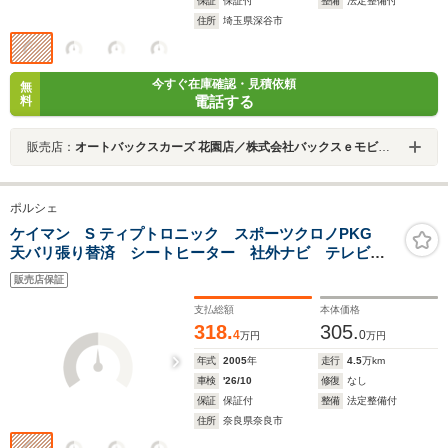
保証
保証付
整備
法定整備付
住所
埼玉県深谷市
今すぐ在庫確認・見積依頼
無
電話する
料
販売店：
オートバックスカーズ 花園店／株式会社バックスｅモビリティ
ポルシェ
ケイマン S ティプトロニック スポーツクロノPKG
天バリ張り替済 シートヒーター 社外ナビ テレビ
19インチAW PSM キセノンライト ポルシェセンター
販売店保証
目黒ディーラー整備記録簿
(H20.22.24.26.28.29.30.31.R2.3.4.5.6.7) 取説 スペアー
支払総額
本体価格
キ
318.
305.
4
0
万円
万円
年式
2005
年
走行
4.5
万km
車検
'26/10
修復
なし
保証
保証付
整備
法定整備付
住所
奈良県奈良市