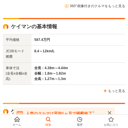
9.0～11.2km/L
360°画像付きのクルマをもっと見る
└市街地:6.0～
WLTCモード
7.6km/L
-
-
燃費
└郊外:9.3～11.7km/L
└高速道路:11.1～
ケイマンの基本情報
13.6km/L
平均価格
587.4万円
排気量
2706～3799cc
1987～3996cc
2990cc
JC08モード
8.4～12km/L
駆動方式
MR
MR
FR
燃費
車体寸法
全長：4.38m～4.44m
(全長x全幅x全
全幅：1.8m～1.82m
高)
全高：1.27m～1.3m
もっと見る
ケイマンに関するクチコミ・評価
※
人気のクルマは平均1ヶ月で掲載終了
在庫が無くなる前にお問い合わせください
4.4
総合評価
点
ホーム
検索
履歴
お気に入り