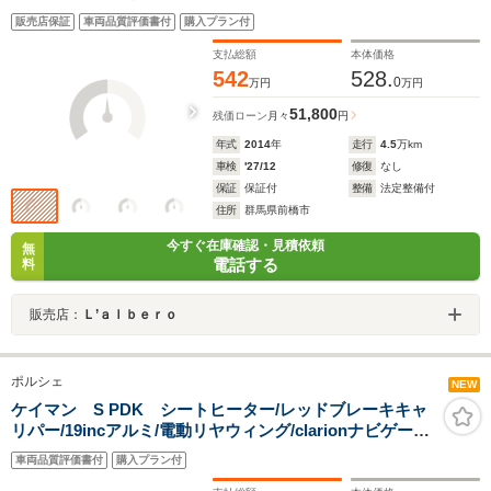
ンヘッドライト シートヒーター 電動格納ミラー 純
販売店保証
車両品質評価書付
購入プラン付
正ナビ ETC
支払総額
本体価格
542
528.
0
万円
万円
51,800
残価ローン
月々
円
年式
2014
年
走行
4.5
万km
車検
'27/12
修復
なし
保証
保証付
整備
法定整備付
住所
群馬県前橋市
今すぐ在庫確認・見積依頼
無
電話する
料
販売店：
Ｌ’ａｌｂｅｒｏ
ポルシェ
NEW
ケイマン S PDK シートヒーター/レッドブレーキキャ
リパー/19incアルミ/電動リヤウィング/clarionナビゲーシ
ョン/バックカメラ/フルセグTV/ハーフレザー/パドルシフ
車両品質評価書付
購入プラン付
ト/ドライブレコーダー/ETC