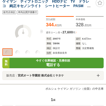
ケイマン ティプトロニック HDDナビ TV ドラレ
コ 純正キセノンライト シートヒーター PASM
PSM ハーフレザーシート ケイマンSオプション18
販売店保証
車両品質評価書付
インチアルミホイール 過去8回認証工場整備点検記録簿
付き 取説 保証書 スペアーキー
支払総額
本体価格
344.
328.
6
0
万円
万円
27,600
通常ローン
月々
円
年式
2007
年
走行
4.4
万km
車検
'28/06
修復
なし
保証
保証付
整備
法定整備無
住所
奈良県奈良市
今すぐ在庫確認・見積依頼
無
電話する
料
販売店：
宮武オート学園前 株式会社ミヤタケ
ポルシェ ケイマン ガソリン（全国）の中古車
1
/4