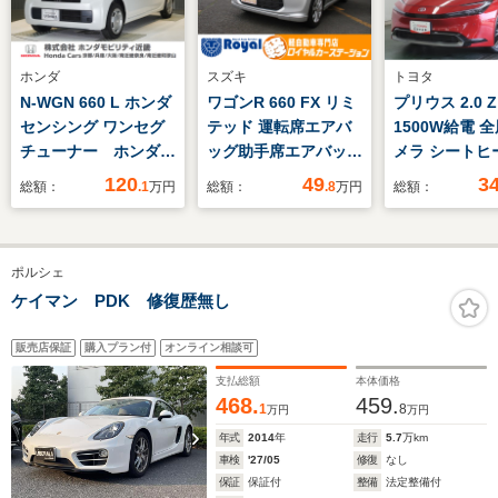
ホンダ
スズキ
トヨタ
N-WGN 660 L ホンダ
ワゴンR 660 FX リミ
プリウス 2.0 Z
センシング ワンセグ
テッド 運転席エアバ
1500W給電 
チューナー ホンダセ
ッグ助手席エアバッグ
メラ シートヒ
ンシング クルーズコ
ABS(アンチロックブ
120
49
3
総額：
.1
万円
総額：
.8
万円
総額：
ントロール ETC リ
レーキ) 衝突安全ボデ
アカメラ U-Select1
ィー EBD(電子制動力
年間走行無制限保証
配分装置)盗難防止シ
ポルシェ
ステム フルオートエ
アコン パワーウィン
ケイマン PDK 修復歴無し
ドウ集中ドアロック
UVカットガラス
販売店保証
購入プラン付
オンライン相談可
支払総額
本体価格
468.
459.
1
8
万円
万円
年式
2014
年
走行
5.7
万km
車検
'27/05
修復
なし
保証
保証付
整備
法定整備付