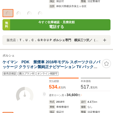
保証
保証付
整備
法定整備付
住所
神奈川県横浜市保土ヶ谷区
今すぐ在庫確認・見積依頼
無
電話する
料
販売店：
Ｔ．Ｕ．Ｃ．ＧＲＯＵＰ ポルシェ専門 横浜三ツ沢／（株）リガル
ポルシェ
ケイマン PDK 禁煙車 2016年モデル スポーツクロノパ
ッケージ クラリオン製純正ナビゲーション TV バックカ
メラ シートヒーター キセノンヘッドライト パーキングセ
販売店保証
購入プラン付
オンライン相談可
ンサー BOSEサウンドシステム アイドリングストップ
支払総額
本体価格
534.
517.
6
9
万円
万円
34,600
通常ローン
月々
円
年式
2015
年
走行
4.2
万km
車検
車検整備付
修復
なし
保証
保証付
整備
法定整備付