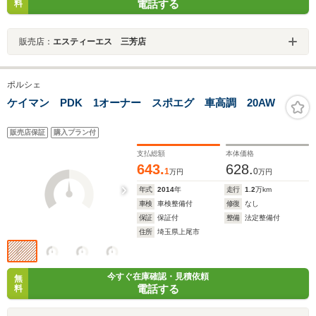
電話する
料
販売店：
エスティーエス 三芳店
ポルシェ
ケイマン PDK 1オーナー スポエグ 車高調 20AW
販売店保証
購入プラン付
支払総額
本体価格
643.
628.
1
0
万円
万円
年式
2014
年
走行
1.2
万km
車検
車検整備付
修復
なし
保証
保証付
整備
法定整備付
住所
埼玉県上尾市
今すぐ在庫確認・見積依頼
無
電話する
料