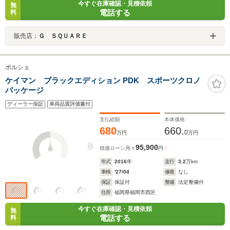
今すぐ在庫確認・見積依頼
無
電話する
料
販売店：
Ｇ ＳＱＵＡＲＥ
ポルシェ
ケイマン ブラックエディション PDK スポーツクロノ
パッケージ
ディーラー保証
車両品質評価書付
支払総額
本体価格
680
660.
0
万円
万円
95,900
残価ローン
月々
円
年式
2016
年
走行
3.2
万km
車検
'27/04
修復
なし
保証
保証付
整備
法定整備付
住所
福岡県福岡市西区
今すぐ在庫確認・見積依頼
無
電話する
料