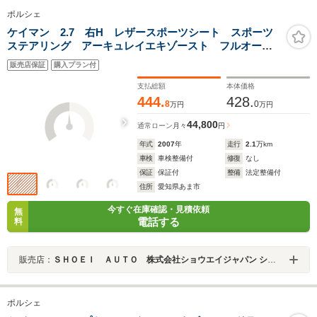
ポルシェ
ケイマン 2.7 右H レザースポーツシート スポーツ
ステアリング アーキュレイエキゾースト フルオート
AC 18インチボクスターS サイドデカール キセノ
販売店保証
購入プラン付
ン ルーフライナー交換済み スポンジ対策済み
支払総額
本体価格
444.
428.
8
0
万円
万円
44,800
通常ローン
月々
円
年式
2007
年
走行
2.1
万km
車検
車検整備付
修復
なし
保証
保証付
整備
法定整備付
住所
愛知県あま市
今すぐ在庫確認・見積依頼
無
電話する
料
販売店：
ＳＨＯＥＩ ＡＵＴＯ 株式会社ショウエイジャパン ショウエイオート
ポルシェ