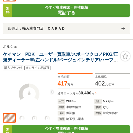
今すぐ在庫確認・見積依頼
無
電話する
料
販売店：
輸入車専門店 ＣＡＲＡＤ
ポルシェ
ケイマン PDK ユーザー買取車/スポーツクロノPKG/正
規ディーラー車/左ハンドル/ベージュインテリア/ハーフレ
ザーシート/シートヒーター/クラリオンナビ/フルセグTV/
購入プラン付
オンライン相談可
バックカメラ/BT接続可/ETC/HIDヘッドライト/車検整備
付
支払総額
本体価格
417
402.
0
万円
万円
30,400
通常ローン
月々
円
年式
2010
年
走行
5.7
万km
車検
車検整備付
修復
なし
保証
保証無
整備
法定整備付
住所
埼玉県八潮市
今すぐ在庫確認・見積依頼
無