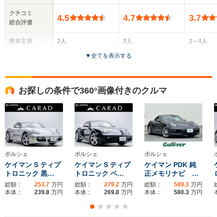
クチコミ
4.5
4.7
3.7
総合評価
乗車定員
2人
2人
2～4人
▼
全てを表示する
ドア数
2ドア
3ドア
2ドア
全高
全高
お探しの条件で360°画像付きのクルマ
1.26m～1.28m
1.27m～1.3m
-
全幅
全幅
サイズ
1.8m
1.8m～1.83m
-
全長
全長
(全長x全幅x全高)
4.37m～4.41m
4.38m～4.46m
ポルシェ
ポルシェ
ポルシェ
ケイマン S ティプ
ケイマン S ティプ
ケイマン PDK 純
トロニック 黒…
トロニック ベ…
正メモリナビ …
総額：
253.7
万円
総額：
279.2
万円
総額：
589.3
万円
ホイールベース
ホイールベース
ホイー
本体：
239.8
万円
本体：
269.8
万円
本体：
580.3
万円
-m
-m