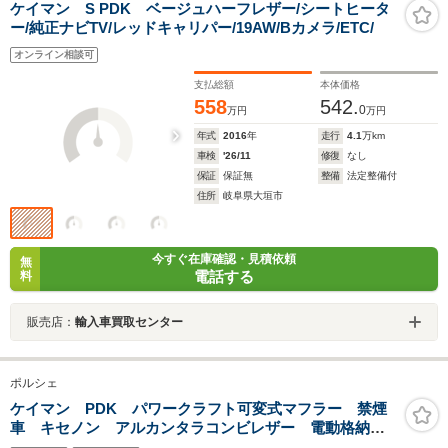
ケイマン S PDK ベージュハーフレザー/シートヒータ
ー/純正ナビTV/レッドキャリパー/19AW/Bカメラ/ETC/
オンライン相談可
支払総額
本体価格
558
542.
0
万円
万円
年式
2016
年
走行
4.1
万km
車検
'26/11
修復
なし
保証
保証無
整備
法定整備付
住所
岐阜県大垣市
今すぐ在庫確認・見積依頼
無
電話する
料
販売店：
輸入車買取センター
ポルシェ
ケイマン PDK パワークラフト可変式マフラー 禁煙
車 キセノン アルカンタラコンビレザー 電動格納ミ
ラー オートエアコン シートヒーター 純正18インチ