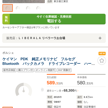
住所
東京都江東区
今すぐ在庫確認・見積依頼
無
電話する
料
カーセンサーアフター保証がBプランに付いています
販売店：
ＬＩＢＥＲＡＬＡ リベラーラお台場
ポルシェ
NEW
ケイマン PDK 純正メモリナビ フルセグ
Bluetooth バックカメラ ドライブレコーダー ハーフ
レザー パワーシート シートヒーター 革巻きステア
販売店保証
購入プラン付
オンライン相談可
360°画像付
リング パドルシフト ETC HIDヘッドライト フォグ
ランプ
支払総額
本体価格
589.
580.
3
3
万円
万円
68,300
通常ローン
月々
円
年式
2015
年
走行
3.3
万km
車検
'28/07
修復
なし
保証
保証付
整備
法定整備付