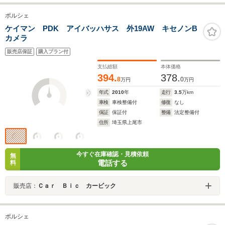
ポルシェ
ケイマン PDK アイバッハサス 外19AW キセノンB
カメラ
販売店保証
購入プラン付
支払総額
本体価格
394.
378.
8
0
万円
万円
年式
2010
年
走行
3.5
万km
車検
車検整備付
修復
なし
保証
保証付
整備
法定整備付
住所
埼玉県上尾市
今すぐ在庫確認・見積依頼
無
電話する
料
販売店：
Ｃａｒ Ｂｉｃ カービック
ポルシェ