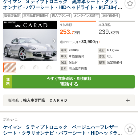
ケイマン S ティプトロニック 黒本革シート・クラリ
オンナビ・パワーシート・HIDヘッドライト・純正18イン
チアルミホイール・可変リアウイング・フロントフォグ
販売店保証
車両品質評価書付
購入プラン付
オンライン相談可
360°画像付
ライト・リアフォグライト・オートエアコン・ETC・
CD/DVD・キーレス
支払総額
本体価格
253.
239.
7
8
万円
万円
33,900
通常ローン
月々
円
年式
2006
年
走行
6.1
万km
車検
車検整備付
修復
なし
保証
保証付
整備
法定整備付
住所
岡山県赤磐市
今すぐ在庫確認・見積依頼
無
電話する
料
販売店：
輸入車専門店 ＣＡＲＡＤ
ポルシェ
ケイマン S ティプトロニック ベージュハーフレザー
シート・クラリオンナビ・パワーシート・HIDヘッドライ