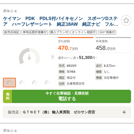
ポルシェ
ケイマン PDK PDLS付バイキセノン スポーツDステ
ア ハーフレザーシート 純正18AW 純正ナビ フルセ
グTV Bモニター ETC 禁煙車 電動昇降リアスポ
販売店保証
車両品質評価書付
購入プラン付
オンライン相談可
360°画像付
ドラレコ パドルシフト レーダー探知機
支払総額
本体価格
470.
458.
7
0
万円
万円
51,300
通常ローン
月々
円
年式
2013
年
走行
3.2
万km
車検
'27/03
修復
なし
保証
保証付
整備
法定整備付
住所
兵庫県西宮市
今すぐ在庫確認・見積依頼
無
電話する
料
販売店：
ＧＴＮＥＴ（株） 輸入車買取 ゼロサン西宮
ポルシェ