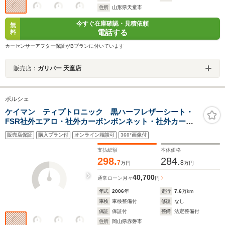
住所
山形県天童市
今すぐ在庫確認・見積依頼
無
電話する
料
カーセンサーアフター保証がBプランに付いています
販売店：
ガリバー 天童店
ポルシェ
ケイマン ティプトロニック 黒ハーフレザーシート・
FSR社外エアロ・社外カーボンボンネット・社外カーボ
ンリアウイング・社外ナビ・シートヒーター・バックカ
販売店保証
購入プラン付
オンライン相談可
360°画像付
メラ・UVカットフィルム・後席フィルム・社外EBM・禁
煙車・背面パワーシート・ETC
支払総額
本体価格
298.
284.
7
8
万円
万円
40,700
通常ローン
月々
円
年式
2006
年
走行
7.6
万km
車検
車検整備付
修復
なし
保証
保証付
整備
法定整備付
住所
岡山県赤磐市