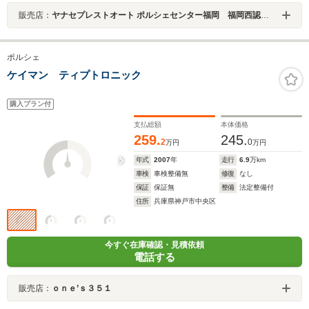
販売店：
ヤナセプレストオート ポルシェセンター福岡 福岡西認定中古車センター
ポルシェ
ケイマン ティプトロニック
購入プラン付
支払総額
本体価格
259.
245.
2
0
万円
万円
年式
2007
年
走行
6.9
万km
車検
車検整備無
修復
なし
保証
保証無
整備
法定整備付
住所
兵庫県神戸市中央区
今すぐ在庫確認・見積依頼
電話する
販売店：
ｏｎｅ’ｓ３５１