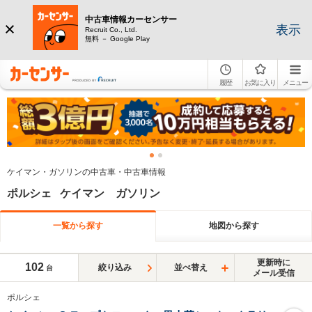
中古車情報カーセンサー
表示
Recruit Co., Ltd.
無料 － Google Play
履歴
お気に入り
メニュー
ケイマン・ガソリンの中古車・中古車情報
ポルシェ ケイマン ガソリン
一覧から探す
地図から探す
更新時に
102
絞り込み
並べ替え
台
メール受信
ポルシェ