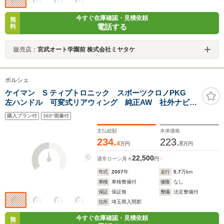
今すぐ在庫確認・見積依頼
無
電話する
料
販売店：
宮武オート学園前 株式会社ミヤタケ
ポルシェ
ケイマン S ティプトロニック スポーツクロノPKG
左ハンドル 可変式リアウィング 純正AW 社外ナビ
フルセグTV Bluetooth バックカメラ ハーフレザーシ
購入プラン付
360°画像付
ート パワーシート 前後ドラレコ ETC車載器
支払総額
本体価格
234.
223.
4
8
万円
万円
22,500
通常ローン
月々
円
年式
2007
年
走行
5.7
万km
車検
車検整備付
修復
なし
保証
保証無
整備
法定整備付
住所
埼玉県入間郡
今すぐ在庫確認・見積依頼
無