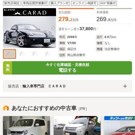
ト・純正18インチアルミホイール・可変リアウイング・
販売店保証
車両品質評価書付
購入プラン付
オンライン相談可
360°画像付
フロントフォグライト・オートエアコン・ETC・
CD/DVD・キーレス・禁煙車
支払総額
本体価格
279.
269.
2
8
万円
万円
37,800
通常ローン
月々
円
年式
2008
年
走行
6.0
万km
車検
'27/06
修復
なし
保証
保証付
整備
法定整備付
住所
岡山県赤磐市
今すぐ在庫確認・見積依頼
無
電話する
料
販売店：
輸入車専門店 ＣＡＲＡＤ
あなたにおすすめの中古車
［PR］