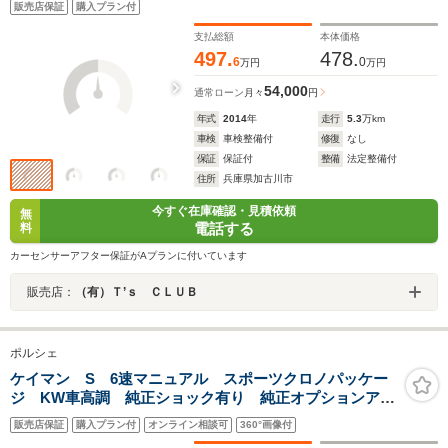
販売店保証
購入プラン付
アルミ バックカメラ パドルシフト ドライブレコー
ダー ETC
支払総額
本体価格
497.
478.
6
0
万円
万円
54,000
通常ローン
月々
円
年式
2014
年
走行
5.3
万km
車検
車検整備付
修復
なし
保証
保証付
整備
法定整備付
住所
兵庫県加古川市
今すぐ在庫確認・見積依頼
無
電話する
料
カーセンサーアフター保証がAプランに付いています
販売店：
（有）Ｔ’ｓ ＣＬＵＢ
ポルシェ
ケイマン S 6速マニュアル スポーツクロノパッケー
ジ KW車高調 純正ショック有り 純正オプションアル
ミシフトノブ・サイドブレーキレバー エンジンカバー
販売店保証
購入プラン付
オンライン相談可
360°画像付
レッド塗装 可変リアスポイラー ハーフレザーシート