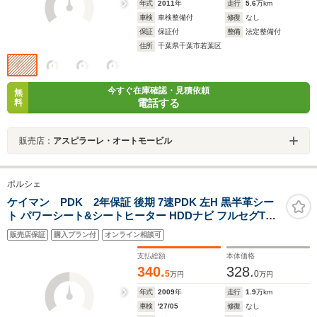
年式
2011
年
走行
5.6
万km
車検
車検整備付
修復
なし
保証
保証付
整備
法定整備付
住所
千葉県千葉市若葉区
今すぐ在庫確認・見積依頼
無
電話する
料
販売店：
アスピラーレ・オートモービル
ポルシェ
ケイマン PDK 2年保証 後期 7速PDK 左H 黒半革シー
ト パワーシート&シートヒーター HDDナビ フルセグTV
MSV BTオーディオ オートエアコン ケイマン17インチ
販売店保証
購入プラン付
オンライン相談可
AW キセノンライト ダイナミックコーナリングライト バ
ックカメラ PSM
支払総額
本体価格
340.
328.
5
0
万円
万円
年式
2009
年
走行
1.9
万km
車検
'27/05
修復
なし