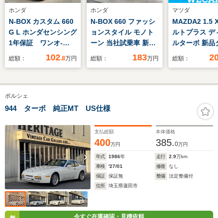
ホンダ
ホンダ
マツダ
N-BOX カスタム 660
N-BOX 660 ファッシ
MAZDA2 1.5
G L ホンダセンシング
ョンスタイル モノト
ルトプラス デ
1年保証 ワンオ-
ーン 当社試乗車 新車
ルターボ 新品
ナ- TV Rカメラ
保証継承 禁煙 コンフ
純正 SDナビ/
102
183
2
総額：
.8
万円
総額：
万円
総額：
音楽機器接続 ドラレ
ォートパッケージ ホ
ティブセンス(マ
コ ETC LEDライ
ンダセンシング 両側
シートヒーター
ト VSA クルコン
電動スライドドア 純
全方位モニター
ポルシェ
アルミ スマ-トキ-
正9インチナビ(LXU-
逸脱防止支援
盗難防止装置 整備記
242NBi) リアカメラ
ム/シート ハ
944 ターボ 純正MT US仕様
録簿 AAC スペア
ETC フルLEDヘッド
ー/ヘッドランプ
キ- ドアバイザ- W
ライト シートヒータ
支払総額
本体価格
エアバッグ
ー
400
385.
0
万円
万円
年式
1986
年
走行
2.9
万km
車検
'27/01
修復
なし
保証
保証無
整備
法定整備付
住所
埼玉県蓮田市
今すぐ在庫確認・見積依頼
無