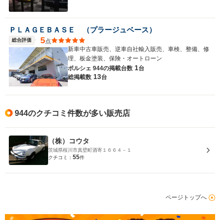
ＰＬＡＧＥＢＡＳＥ （プラージュベース）
5
総合評価
点
新車中古車販売、逆車自社輸入販売、車検、整備、修
理、板金塗装、保険・オートローン
1
ポルシェ 944の
掲載台数
台
13
総掲載数
台
944のクチコミ件数が多い販売店
（株）コウタ
茨城県桜川市真壁町酒寄１６６４－１
55
クチコミ：
件
ページトップへ