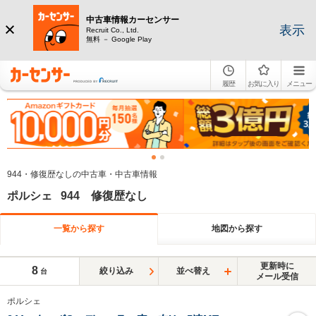
中古車情報カーセンサー
表示
Recruit Co., Ltd.
無料 － Google Play
履歴
お気に入り
メニュー
944・修復歴なしの中古車・中古車情報
ポルシェ 944 修復歴なし
一覧から探す
地図から探す
更新時に
8
絞り込み
並べ替え
台
メール受信
ポルシェ