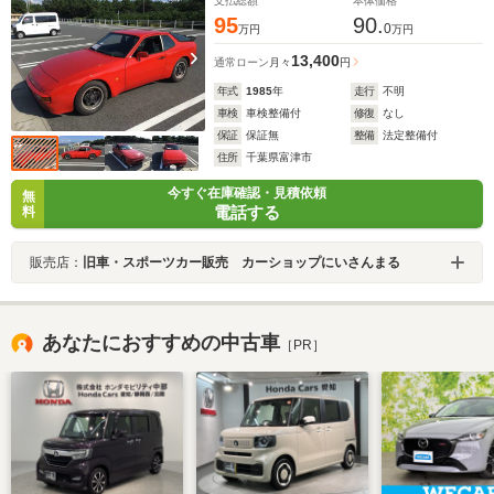
支払総額
本体価格
95
90.
0
万円
万円
13,400
通常ローン
月々
円
年式
1985
年
走行
不明
車検
車検整備付
修復
なし
保証
保証無
整備
法定整備付
住所
千葉県富津市
今すぐ在庫確認・見積依頼
無
電話する
料
販売店：
旧車・スポーツカー販売 カーショップにいさんまる
あなたにおすすめの中古車
［PR］