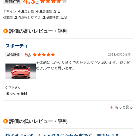
4.3
総合評価
点
全幅
全幅
サイズ
-m
1.84m
-
4.6
4.6
3.1
デザイン :
走行性 :
居住性 :
全長
全長
(全長x全幅x全高)
2.4
3.6
1.8
積載性 :
運転しやすさ :
維持費 :
-m
4.52m
評価の高いレビュー・評判
ホイールベース
ホイールベース
ホイー
スポーティ
-m
-m
5
総合評価
2013/03/25投稿
点
全体的にはかなり良くできたクルマだと思います。魅力的
なクルマだと思います。
WLTCモード
-
-
-
燃費
ゲストさん
ポルシェ 944
もっと見る
排気量
2990cc
5397cc
2990cc
駆動方式
FR
FR
FR
評価の低いレビュー・評判
愛さえあれば、もっと好きになれた車です。魅力はある。