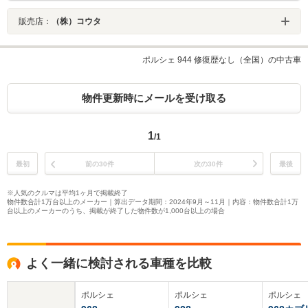
販売店：
（株）コウタ
ポルシェ 944 修復歴なし（全国）の中古車
物件更新時にメールを受け取る
1
/1
最初
前の30件
次の30件
最後
※人気のクルマは平均1ヶ月で掲載終了
物件数合計1万台以上のメーカー｜算出データ期間：2024年9月～11月｜内容：物件数合計1万
台以上のメーカーのうち、掲載が終了した物件数が1,000台以上の場合
よく一緒に検討される車種を比較
ポルシェ
ポルシェ
ポルシェ