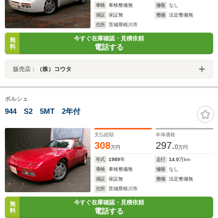
車検
車検整備無
修復
なし
保証
保証無
整備
法定整備無
住所
茨城県桜川市
今すぐ在庫確認・見積依頼
無
電話する
料
販売店：
（株）コウタ
ポルシェ
944 S2 5MT 2年付
支払総額
本体価格
308
297.
0
万円
万円
年式
1989
年
走行
14.0
万km
車検
車検整備無
修復
なし
保証
保証無
整備
法定整備無
住所
茨城県桜川市
今すぐ在庫確認・見積依頼
無
電話する
料