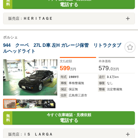
電話する
料
販売店：
ＨＥＲＩＴＡＧＥ
ポルシェ
944 クーペ 27L D車 左H ガレージ保管 リトラクタブ
ルヘッドライト
支払総額
本体価格
599
579.
0
万円
万円
年式
1989
年
走行
3.1
万km
車検
車検整備無
修復
なし
保証
保証無
整備
法定整備無
住所
広島県三原市
今すぐ在庫確認・見積依頼
無
電話する
料
販売店：
ｉＳ ＬＡＲＧＡ