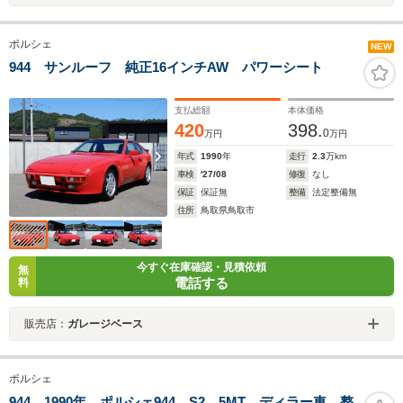
ポルシェ
NEW
944 サンルーフ 純正16インチAW パワーシート
支払総額
本体価格
420
398.
0
万円
万円
年式
1990
年
走行
2.3
万km
車検
'27/08
修復
なし
保証
保証無
整備
法定整備無
住所
鳥取県鳥取市
今すぐ在庫確認・見積依頼
無
電話する
料
販売店：
ガレージベース
ポルシェ
944 1990年 ポルシェ944 S2 5MT ディラー車 整