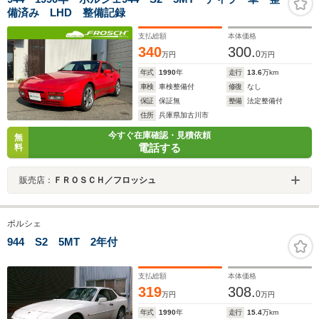
備済み LHD 整備記録
支払総額
本体価格
340
300.
0
万円
万円
年式
1990
年
走行
13.6
万km
車検
車検整備付
修復
なし
保証
保証無
整備
法定整備付
住所
兵庫県加古川市
今すぐ在庫確認・見積依頼
無
電話する
料
販売店：
ＦＲＯＳＣＨ／フロッシュ
ポルシェ
944 S2 5MT 2年付
支払総額
本体価格
319
308.
0
万円
万円
年式
1990
年
走行
15.4
万km