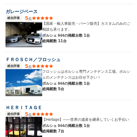
ガレージベース
5
総合評価
点
【国産・輸入車販売・パーツ販売】カスタムのみのご
相談も承ります。
1
ポルシェ 944の
掲載台数
台
11
総掲載数
台
ＦＲＯＳＣＨ／フロッシュ
5
総合評価
点
フロッシュはポルシェ専門メンテナンス工場。ポルシ
ェのメンテナンスはお任せ下さい！
1
ポルシェ 944の
掲載台数
台
5
総掲載数
台
ＨＥＲＩＴＡＧＥ
5
総合評価
点
【Hertage】――世界の遺産を継承していくお手伝い
1
ポルシェ 944の
掲載台数
台
7
総掲載数
台