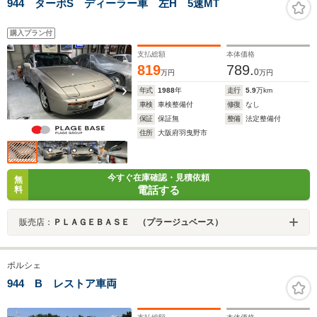
944 ターボS ディーラー車 左H 5速MT
購入プラン付
支払総額
本体価格
819
789.
0
万円
万円
年式
1988
年
走行
5.9
万km
車検
車検整備付
修復
なし
保証
保証無
整備
法定整備付
住所
大阪府羽曳野市
今すぐ在庫確認・見積依頼
無
電話する
料
販売店：
ＰＬＡＧＥＢＡＳＥ （プラージュベース）
ポルシェ
944 B レストア車両