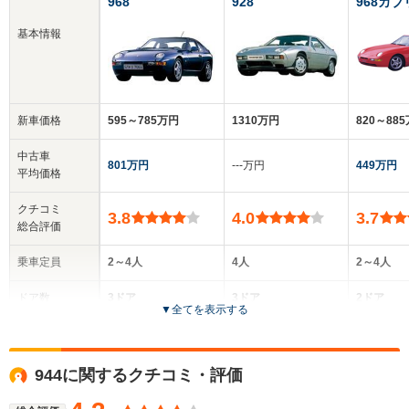
968
928
968カ
基本情報
新車価格
595～785万円
1310万円
820～88
中古車
801万円
‐‐‐万円
449万円
平均価格
クチコミ
3.8
4.0
3.7
総合評価
乗車定員
2～4人
4人
2～4人
ドア数
3ドア
3ドア
2ドア
▼
全てを表示する
全高
全高
-m
1.28m
-
944に関するクチコミ・評価