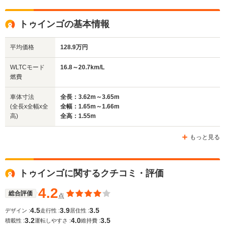
全高
全高
全
1.38m
1.36m
1.
トゥインゴの基本情報
平均価格
128.9万円
全幅
全幅
全幅
サイズ
1.69m
1.62m
1.72m
全長
全長
WLTCモード
16.8～20.7km/L
(全長x全幅x全高)
3.84m
3.74m
4.13m
燃費
車体寸法
全長：3.62m～3.65m
(全長x全幅x全
全幅：1.65m～1.66m
ホイールベース
ホイールベース
ホイー
高)
全高：1.55m
-m
-m
もっと見る
WLTCモード
トゥインゴに関するクチコミ・評価
-
-
-
燃費
4.2
総合評価
点
4.5
3.9
3.5
デザイン :
走行性 :
居住性 :
3.2
4.0
3.5
排気量
1598cc
1587cc
1998cc
積載性 :
運転しやすさ :
維持費 :