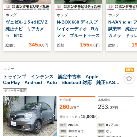
ホンダ
ホンダ
ホンダ
ヴェゼル 1.5 e:HEV Z
N-BOX 660 ディスプ
N-VAN e: e:
純正ナビ リアカメ
レイオーディオ Rカ
試乗車 純正
ラ ETC
メラ ブルートゥース
カメラ ドラ
ルセグ
345
155
1
総額：
.9
万円
総額：
.8
万円
総額：
ルノー
NEW
トゥインゴ インテンス 認定中古車 Apple
CarPlay Android Auto Bluetooth対応 純正EASY
LINKオーディオ クルーズコントロール シートヒータ
ディーラー保証
ー ETC ドラレコ2カメラ
支払総額
本体価格
260.
233.
5
0
万円
万円
15,000
通常ローン
月々
円
年式
2023
年
走行
0.7
万km
車検
車検整備付
修復
なし