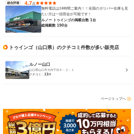
4.7
総合評価
点
無料電話は24時間ご案内！！全国のガリバー在庫も見
たい方は一括照会が可能です！
1
ルノー トゥインゴの
掲載台数
台
190
総掲載数
台
トゥインゴ（山口県）のクチコミ件数が多い販売店
ルノー山口
山口県山口市大内千坊６－２－１
13
クチコミ：
件
ページトップへ