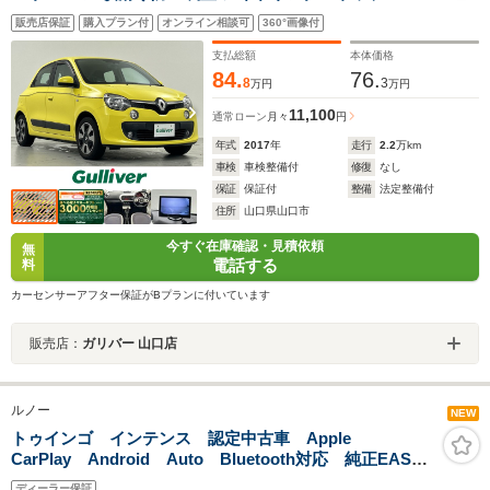
ドライトレベライザー LEDライト 純正フロアマット リモ
販売店保証
購入プラン付
オンライン相談可
360°画像付
コンキー スペアキー1本
支払総額
本体価格
84.
76.
8
3
万円
万円
11,100
通常ローン
月々
円
年式
2017
年
走行
2.2
万km
車検
車検整備付
修復
なし
保証
保証付
整備
法定整備付
住所
山口県山口市
今すぐ在庫確認・見積依頼
無
電話する
料
カーセンサーアフター保証がBプランに付いています
販売店：
ガリバー 山口店
ルノー
NEW
トゥインゴ インテンス 認定中古車 Apple
CarPlay Android Auto Bluetooth対応 純正EASY
LINKオーディオ クルーズコントロール シートヒータ
ディーラー保証