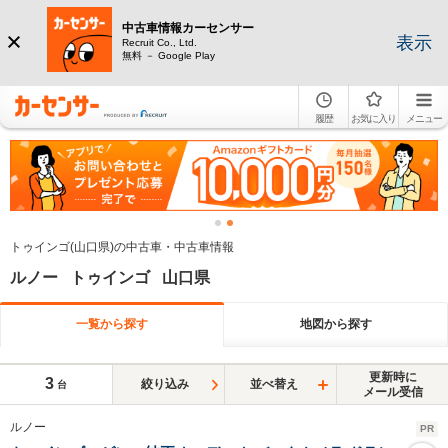
中古車情報カーセンサー
表示
Recruit Co., Ltd.
無料 － Google Play
履歴
お気に入り
メニュー
トゥインゴ(山口県)の中古車・中古車情報
ルノー トゥインゴ 山口県
一覧から探す
地図から探す
更新時に
3
絞り込み
並べ替え
台
メール受信
ルノー
PR