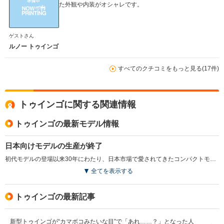
た外観や内装がオシャレです。
ゲストさん
ルノー トゥインゴ
すべてのクチコミをもっと見る(17件)
トゥインゴに関する関連情報
トゥインゴの最新モデル情報
日本向けモデルの生産が終了
初代モデルの登場以来30年にわたり、日本市場で愛されてきたコンパクトモデル。日本向けモデルの生産終了が発表された。また、今回の発表を機に、小変更が施され、新たに「Apple Carplay」対応ワイヤレスミラーリング機能が追加された。ボディカラーのバリエーション変更や価格改定も図られている。（2023.7）
全てを表示する
トゥインゴの最新記事
新型トゥインゴが“カマボコみたいな目”で「あれ……？」となった人