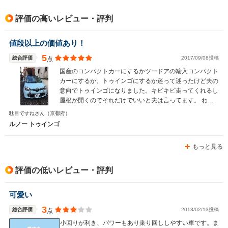
駆動方式
FF
FF
FF
評価の高いレビュー・評判
値段以上の価値あり！
5
総合評価
2017/09/08投稿
点
国産のコンパクトカーにするかツードアの輸入コンパクト
カーにするか、トゥインゴにするか迷って迷ったけど夫の
意向でトゥインゴになりました。キビキビ走ってくれるし
屋根が開くのでそれだけでいいと夫は言ってます。 わた
しはペーパードライバーなので小回りがきいてすれ違いが
駄目ですねさん
（京都府）
しやすいのでそれだけで満足です。 値段は国産車よりは
ルノー トゥインゴ
少し高いけど全体的には満足ですよ。
もっと見る
評価の低いレビュー・評判
可愛い
3
総合評価
2013/02/13投稿
点
小回りが利き、パワーもあり乗り回ししやすい車です。ま