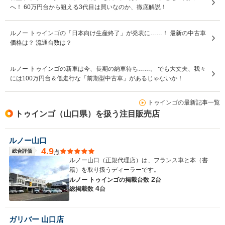
へ！ 60万円台から狙える3代目は買いなのか、徹底解説！
ルノー トゥインゴの「日本向け生産終了」が発表に……！ 最新の中古車
価格は？ 流通台数は？
ルノー トゥインゴの新車は今、長期の納車待ち……。 でも大丈夫、我々
には100万円台＆低走行な「前期型中古車」があるじゃないか！
トゥインゴの最新記事一覧
トゥインゴ（山口県）を扱う注目販売店
ルノー山口
4.9
総合評価
点
ルノー山口（正規代理店）は、フランス車と本（書
籍）を取り扱うディーラーです。
2
ルノー トゥインゴの
掲載台数
台
4
総掲載数
台
ガリバー 山口店