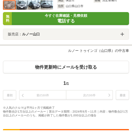
保証
保証付
整備
法定整備付
住所
山口県山口市
今すぐ在庫確認・見積依頼
無
電話する
料
販売店：
ルノー山口
ルノー トゥインゴ（山口県）の中古車
物件更新時にメールを受け取る
1
/1
最初
前の30件
次の30件
最後
※人気のクルマは平均1ヶ月で掲載終了
物件数合計1万台以上のメーカー｜算出データ期間：2024年9月～11月｜内容：物件数合計1万
台以上のメーカーのうち、掲載が終了した物件数が1,000台以上の場合