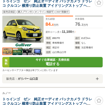
トゥインゴ ゼン 純正オーディオ バックカメラ ドラレ
コ クルコン 横滑り防止装置 アイドリングストップ ヘッ
ドライトレベライザー LEDライト 純正フロアマット リモ
販売店保証
購入プラン付
オンライン相談可
360°画像付
コンキー スペアキー1本
支払総額
本体価格
84.
76.
8
3
万円
万円
11,100
通常ローン
月々
円
年式
2017
年
走行
2.2
万km
車検
車検整備付
修復
なし
保証
保証付
整備
法定整備付
住所
山口県山口市
今すぐ在庫確認・見積依頼
無
電話する
料
カーセンサーアフター保証がBプランに付いています
販売店：
ガリバー 山口店
ルノー
トゥインゴ ゼン 純正オーディオ バックカメラ ドラレ
コ クルコン 横滑り防止装置 アイドリングストップ ヘッ