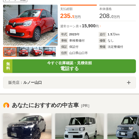
ー ETC ドラレコ2カメラ
支払総額
本体価格
235.
208.
5
0
万円
万円
15,900
通常ローン
月々
円
年式
2023
年
走行
1.5
万km
車検
車検整備付
修復
なし
保証
保証付
整備
法定整備付
住所
山口県山口市
今すぐ在庫確認・見積依頼
無
電話する
料
販売店：
ルノー山口
あなたにおすすめの中古車
［PR］