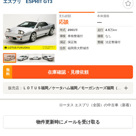
エスプリ ESPRIT GT3
支払総額
本体価格
応談
---
年式
2001
年
走行
4.5
万km
車検
車検整備付
修復
なし
保証
保証無
整備
法定整備付
住所
福岡県大野城市
無
在庫確認・見積依頼
料
販売店：
ＬＯＴＵＳ福岡／ケータハム福岡／モーガンカーズ福岡（株）ＵＫＳＰＯＲＴＳＣＡＲＳ
ロータス エスプリ（全国）の中古車（新着）
物件更新時にメールを受け取る