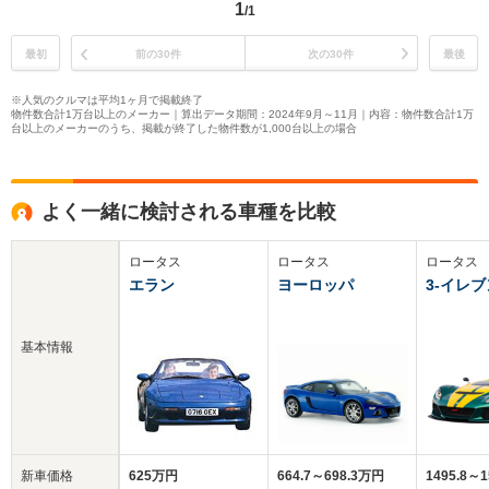
1
/1
最初
前の30件
次の30件
最後
※人気のクルマは平均1ヶ月で掲載終了
物件数合計1万台以上のメーカー｜算出データ期間：2024年9月～11月｜内容：物件数合計1万
台以上のメーカーのうち、掲載が終了した物件数が1,000台以上の場合
よく一緒に検討される車種を比較
ロータス
ロータス
ロータス
エラン
ヨーロッパ
3-イレブ
基本情報
新車価格
625万円
664.7～698.3万円
1495.8～