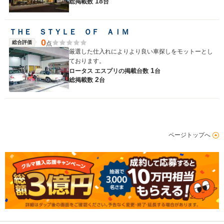
18
総掲載数
台
ＴＨＥ ＳＴＹＬＥ ＯＦ ＡＩＭ
0
総合評価
点
厳選した仕入れによりより良い車探しをモットーとし
ております。
1
ロータス エスプリの
掲載台数
台
2
総掲載数
台
ページトップへ