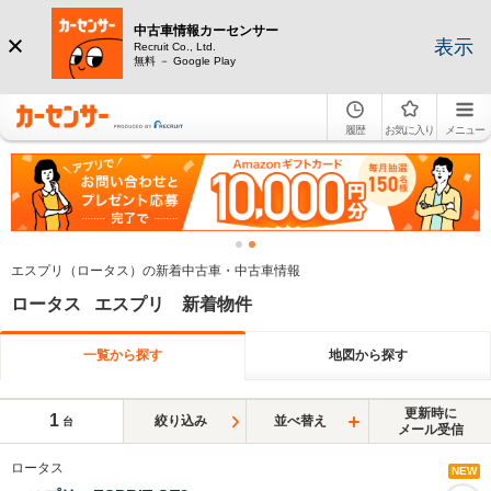
中古車情報カーセンサー
表示
Recruit Co., Ltd.
無料 － Google Play
履歴
お気に入り
メニュー
エスプリ（ロータス）の新着中古車・中古車情報
ロータス エスプリ 新着物件
一覧から探す
地図から探す
更新時に
1
絞り込み
並べ替え
台
メール受信
ロータス
NEW