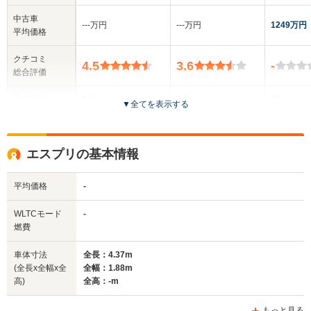
中古車
‐‐‐万円
‐‐‐万円
1249万円
平均価格
クチコミ
4.5
3.6
-
総合評価
乗車定員
2人
2人
2人
▼
全てを表示する
ドア数
2ドア
3ドア
-
エスプリの基本情報
全高
全高
全
1.26m
1.11m～1.13m
1
平均価格
-
WLTCモード
-
全幅
全幅
全
燃費
サイズ
1.73m
1.71m～1.75m
1.
全長
全長
(全長x全幅x全高)
3.81m
3.9m～3.92m
4.
車体寸法
全長：4.37m
(全長x全幅x全
全幅：1.88m
高)
全高：-m
ホイールベース
ホイールベース
ホイー
もっと見る