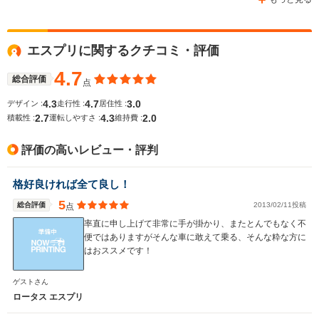
-m
-m
エスプリに関するクチコミ・評価
4.7
WLTCモード
総合評価
-
-
-
点
燃費
4.3
4.7
3.0
デザイン :
走行性 :
居住性 :
2.7
4.3
2.0
積載性 :
運転しやすさ :
維持費 :
評価の高いレビュー・評判
排気量
1588cc
1998cc
3456cc
駆動方式
FF
MR
MR
格好良ければ全て良し！
5
総合評価
2013/02/11投稿
点
率直に申し上げて非常に手が掛かり、またとんでもなく不
便ではありますがそんな車に敢えて乗る、そんな粋な方に
はおススメです！
ゲストさん
ロータス エスプリ