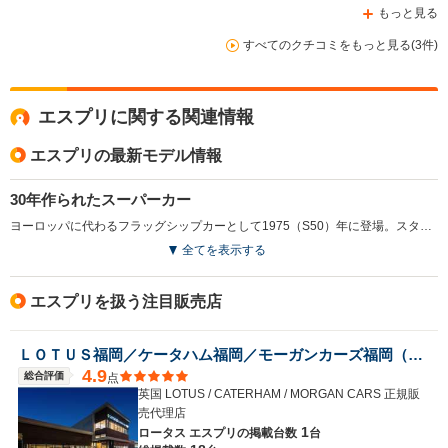
もっと見る
すべてのクチコミをもっと見る(3件)
エスプリに関する関連情報
エスプリの最新モデル情報
30年作られたスーパーカー
ヨーロッパに代わるフラッグシップカーとして1975（S50）年に登場。スタイリングはイタリアの巨匠G・ジウジアーロ。1987（S62）年にはそのデザインをベースに名デザイナー、ピーター・スティーブンスが改良を加えた。1993（H5）年、265psのターボエンジンを搭載するS4の登場で、一気に高性能GTスポーツの仲間入りを果たす。1996（H8）年にはV8エンジンを搭載。コンパクトなV8はツインターボ化で355psを発生した。軽量なハンドリングマシンとして生まれ、フェラーリなどと渡り合う性能のスーパーカーとして30年近くの長きにわたって発展した、希有なモデルである。（1993.1）
全てを表示する
エスプリを扱う注目販売店
ＬＯＴＵＳ福岡／ケータハム福岡／モーガンカーズ福岡（株）ＵＫＳＰＯＲＴＳＣＡＲＳ
4.9
総合評価
点
英国 LOTUS / CATERHAM / MORGAN CARS 正規販
売代理店
1
ロータス エスプリの
掲載台数
台