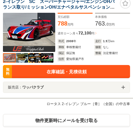
2-イレブン SC スーパーチャージャー/エンジンOHバ
ランス取り/ミッションOH/エナペタルサスペンションキ
ット/OUTERPLUSエアロパーツ/ロータススポーツアルミ
支払総額
本体価格
ホイール
788
763.
0
万円
万円
72,100
通常ローン
月々
円
年式
2008
年
走行
1.9
万km
車検
車検整備付
修復
なし
保証
保証無
整備
法定整備付
住所
愛知県瀬戸市
無
在庫確認・見積依頼
料
販売店：
ワッパクラブ
ロータス 2-イレブン ブルー［青］（全国）の中古車
物件更新時にメールを受け取る