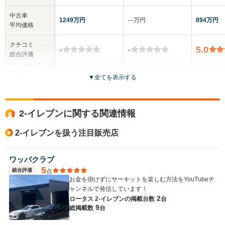
中古車
1249万円
‐‐‐万円
894万円
平均価格
クチコミ
-
-
5.0
総合評価
乗車定員
2人
2人
2人
▼
全てを表示する
ドア数
-
2ドア
2ドア
2-イレブンに関する関連情報
全高
全高
全
1.2m
1.13m
1.
2-イレブンを扱う注目販売店
ワッパクラブ
全幅
全幅
全
5
サイズ
総合評価
点
1.86m
1.8m
1
全長
全長
お金を掛けずにサーキットを楽しむ方法をYouTubeチ
(全長x全幅x全高)
4.12m
4.08m
4.
ャンネルで発信しています！
2
ロータス 2-イレブンの
掲載台数
台
9
総掲載数
台
ホイールベース
ホイールベース
ホイー