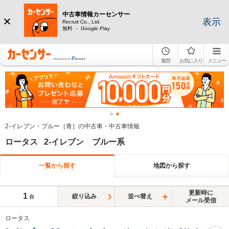
中古車情報カーセンサー
表示
Recruit Co., Ltd.
無料 － Google Play
履歴
お気に入り
メニュー
2-イレブン・ブルー［青］の中古車・中古車情報
ロータス 2-イレブン ブルー系
一覧から探す
地図から探す
更新時に
1
絞り込み
並べ替え
台
メール受信
ロータス