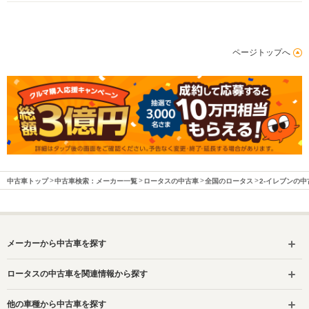
-m
-m
ページトップへ
WLTCモード
-
-
-
燃費
排気量
3456cc
3456cc
3456cc
駆動方式
MR
MR
MR
中古車トップ
中古車検索：メーカー一覧
ロータスの中古車
全国のロータス
2-イレブンの中
メーカーから中古車を探す
ロータスの中古車を関連情報から探す
他の車種から中古車を探す