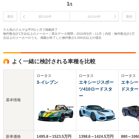
1
/1
最初
前の30件
次の30件
最後
※人気のクルマは平均1ヶ月で掲載終了
物件数合計1万台以上のメーカー｜算出データ期間：2024年9月～11月｜内容：物件数合計1万
台以上のメーカーのうち、掲載が終了した物件数が1,000台以上の場合
よく一緒に検討される車種を比較
ロータス
ロータス
ロータス
3-イレブン
エキシージスポー
エキシー
ツ410ロードスタ
ドスター
ー
基本情報
新車価格
1495.8～1523.5万円
1398.6～1424.5万円
880～106