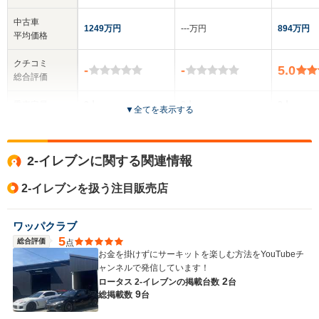
中古車
1249万円
‐‐‐万円
894万円
平均価格
クチコミ
-
-
5.0
総合評価
乗車定員
2人
2人
2人
▼
全てを表示する
ドア数
-
2ドア
2ドア
2-イレブンに関する関連情報
全高
全高
全
1.2m
1.13m
1.
2-イレブンを扱う注目販売店
ワッパクラブ
全幅
全幅
全
5
サイズ
総合評価
点
1.86m
1.8m
1
全長
全長
お金を掛けずにサーキットを楽しむ方法をYouTubeチ
(全長x全幅x全高)
4.12m
4.08m
4.
ャンネルで発信しています！
2
ロータス 2-イレブンの
掲載台数
台
9
総掲載数
台
ホイールベース
ホイールベース
ホイー