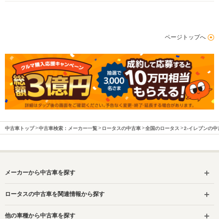
-m
-m
ページトップへ
WLTCモード
-
-
-
燃費
排気量
3456cc
3456cc
3456cc
駆動方式
MR
MR
MR
中古車トップ
中古車検索：メーカー一覧
ロータスの中古車
全国のロータス
2-イレブンの中
メーカーから中古車を探す
ロータスの中古車を関連情報から探す
他の車種から中古車を探す