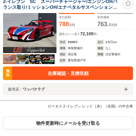
2-イレブン SC スーパーチャージャー/エンジンOHバ
ランス取り/ミッションOH/エナペタルサスペンションキ
ット/OUTERPLUSエアロパーツ/ロータススポーツアルミ
支払総額
本体価格
ホイール
788
763.
0
万円
万円
72,100
通常ローン
月々
円
年式
2008
年
走行
1.9
万km
車検
車検整備付
修復
なし
保証
保証無
整備
法定整備付
住所
愛知県瀬戸市
無
在庫確認・見積依頼
料
販売店：
ワッパクラブ
ロータス 2-イレブン レッド［赤］（全国）の中古車
物件更新時にメールを受け取る