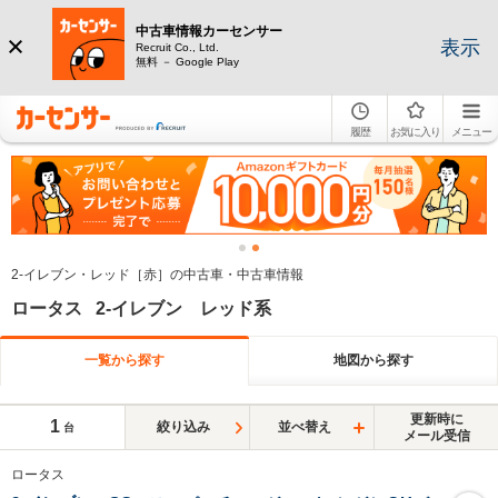
中古車情報カーセンサー
表示
Recruit Co., Ltd.
無料 － Google Play
履歴
お気に入り
メニュー
2-イレブン・レッド［赤］の中古車・中古車情報
ロータス 2-イレブン レッド系
一覧から探す
地図から探す
更新時に
1
絞り込み
並べ替え
台
メール受信
ロータス