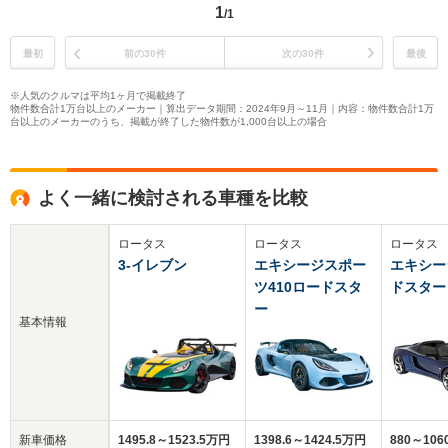
1
/1
最初
前の30件
次の30件
最後
※人気のクルマは平均1ヶ月で掲載終了
物件数合計1万台以上のメーカー｜算出データ期間：2024年9月～11月｜内容：物件数合計1万
台以上のメーカーのうち、掲載が終了した物件数が1,000台以上の場合
よく一緒に検討される車種を比較
ロータス
ロータス
ロータス
3-イレブン
エキシージスポー
エキシー
ツ410ロードスタ
ドスター
ー
基本情報
新車価格
1495.8～1523.5万円
1398.6～1424.5万円
880～106