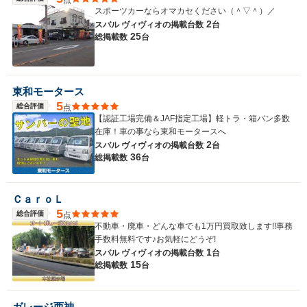
スポーツカーならオマカセください（＾▽＾）／
2
スバル ヴィヴィオの
掲載台数
台
25
総掲載数
台
東和モータース
5
総合評価
点
【認証工場完備＆JAF指定工場】軽トラ・箱バン多数
在庫！車の事なら東和モータースへ
2
スバル ヴィヴィオの
掲載台数
台
36
総掲載数
台
ＣａｒｏＬ
5
総合評価
点
不動車・廃車・どんな車でも1万円買取致します!!事務
手数料無料です♪お気軽にどうぞ!
1
スバル ヴィヴィオの
掲載台数
台
15
総掲載数
台
ガレージ西神