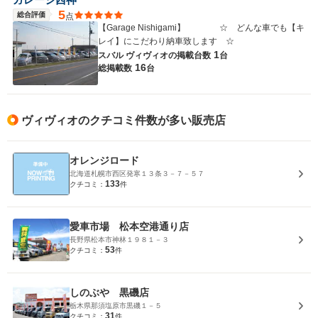
5
総合評価
点
【Garage Nishigami】 ☆ どんな車でも【キ
レイ】にこだわり納車致します ☆
1
スバル ヴィヴィオの
掲載台数
台
16
総掲載数
台
ヴィヴィオのクチコミ件数が多い販売店
オレンジロード
北海道札幌市西区発寒１３条３－７－５７
133
クチコミ：
件
愛車市場 松本空港通り店
長野県松本市神林１９８１－３
53
クチコミ：
件
しのぶや 黒磯店
栃木県那須塩原市黒磯１－５
31
クチコミ：
件