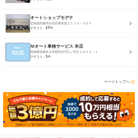
オートショップモデナ
北海道札幌市白石区東米里２１２４－２９５
17
クチコミ：
件
Ｍオート車検サービス 本店
宮崎県宮崎市大字郡司分字口ノ坪乙２６４４－１
1
クチコミ：
件
ページトップへ