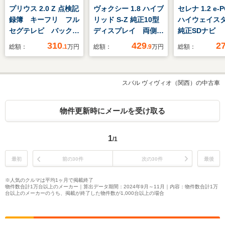
プリウス 2.0 Z 点検記
ヴォクシー 1.8 ハイブ
セレナ 1.2 e-
録簿 キーフリ フル
リッド S-Z 純正10型
ハイウェイスタ
セグテレビ バックモ
ディスプレイ 両側電
純正SDナビ 
ニター 100V LED
動ドア 全周囲カメ
ブレコーダー
310
429
2
総額：
.1
万円
総額：
.9
万円
総額：
ランプ 1オーナー
ラ 衝突軽減 レーダ
全周囲カメラ
車 ナビTV フルオ
ークルーズ 禁煙車
クリアランス
ートエアコン Pシー
ハーフレザーシート
クルーズコン
スバル ヴィヴィオ（関西）の中古車
ト エアバック エア
シートヒーター 3眼
ル 衝突被害
ロ 盗難防止システ
LEDヘッドライト
テム 両側電
ム 横滑り防止装置
ETC 純正17インチ
ドドア LED
物件更新時にメールを受け取る
アルミホイール
アルミ オートハイビ
ンプ スマー
ーム
3列シート
1
/1
最初
前の30件
次の30件
最後
※人気のクルマは平均1ヶ月で掲載終了
物件数合計1万台以上のメーカー｜算出データ期間：2024年9月～11月｜内容：物件数合計1万
台以上のメーカーのうち、掲載が終了した物件数が1,000台以上の場合