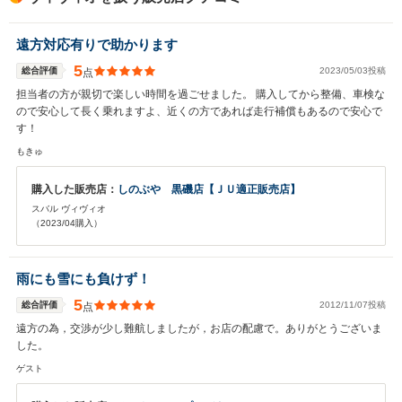
遠方対応有りで助かります
5
総合評価
2023/05/03投稿
点
担当者の方が親切で楽しい時間を過ごせました。 購入してから整備、車検な
ので安心して長く乗れますよ、近くの方であれば走行補償もあるので安心で
す！
もきゅ
購入した販売店：
しのぶや 黒磯店【ＪＵ適正販売店】
スバル ヴィヴィオ
（2023/04購入）
雨にも雪にも負けず！
5
総合評価
2012/11/07投稿
点
遠方の為，交渉が少し難航しましたが，お店の配慮で。ありがとうございま
した。
ゲスト