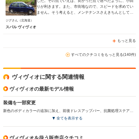
した。その点でいえば、良かった点で述べたように、小回
りが利きます。また、市街地なので、スピードを求めてい
ません。そう考えると、メンテナンスさえきちんとしてれ
ば、まだまだ需要のある車を購入できたと思います。また
ジグさん
（北海道）
軽自動車から維持費が安いので、営業者として使用してい
スバル ヴィヴィオ
ますが、経費も助かっています。
もっと見る
すべてのクチコミをもっと見る(140件)
ヴィヴィオに関する関連情報
ヴィヴィオの最新モデル情報
装備を一部変更
新色のボディカラーの追加に加え、前後ドレスアップバー、抗菌処理ステアリングホイール、集中ドアロック、キーレスエントリーなどを採用。同時にスーパーチャージャーエンジンや専用チューンのサスなどを装備したGX-SSが追加された。(1997.9)
全てを表示する
ヴィヴィオを扱う販売店クチコミ