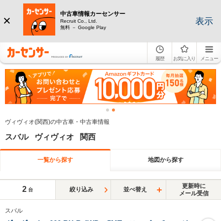
中古車情報カーセンサー
表示
Recruit Co., Ltd.
無料 － Google Play
履歴
お気に入り
メニュー
ヴィヴィオ(関西)の中古車・中古車情報
スバル ヴィヴィオ 関西
一覧から探す
地図から探す
更新時に
2
絞り込み
並べ替え
台
メール受信
スバル