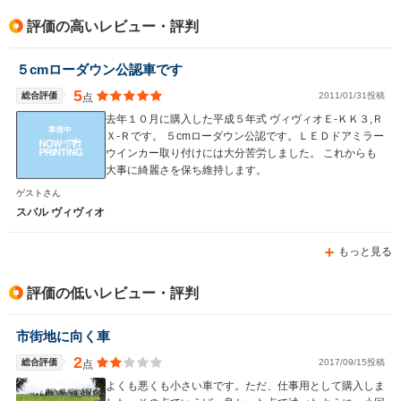
排気量
658cc
658cc
547～658
評価の高いレビュー・評判
駆動方式
FF、4WD
FF、4WD
FF、4WD
５cmローダウン公認車です
5
総合評価
2011/01/31投稿
点
去年１０月に購入した平成５年式 ヴィヴィオＥ-ＫＫ３,Ｒ
Ｘ-Ｒです。 ５cmローダウン公認です。ＬＥＤドアミラー
ウインカー取り付けには大分苦労しました。 これからも
大事に綺麗さを保ち維持します。
ゲストさん
スバル ヴィヴィオ
もっと見る
評価の低いレビュー・評判
市街地に向く車
2
総合評価
2017/09/15投稿
点
よくも悪くも小さい車です。ただ、仕事用として購入しま