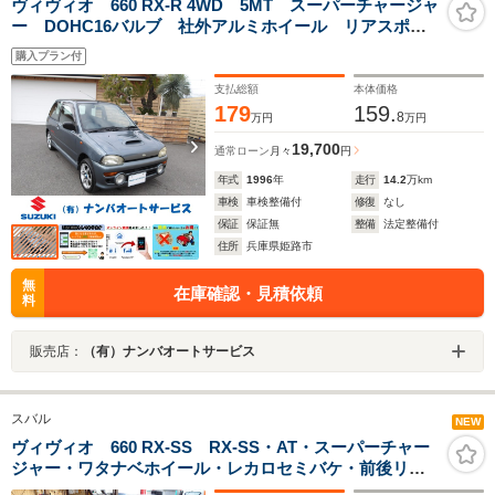
ヴィヴィオ 660 RX-R 4WD 5MT スーパーチャージャ
ー DOHC16バルブ 社外アルミホイール リアスポイ
ラー フォグランプ
購入プラン付
支払総額
本体価格
179
159.
8
万円
万円
19,700
通常ローン
月々
円
年式
1996
年
走行
14.2
万km
車検
車検整備付
修復
なし
保証
保証無
整備
法定整備付
住所
兵庫県姫路市
無
在庫確認・見積依頼
料
販売店：
（有）ナンバオートサービス
スバル
NEW
ヴィヴィオ 660 RX-SS RX-SS・AT・スーパーチャー
ジャー・ワタナベホイール・レカロセミバケ・前後リッ
プスポイラー・車高調・フジツボマフラー・ブースト