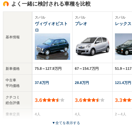
よく一緒に検討される車種を比較
スバル
スバル
スバル
ヴィヴィオビスト
プレオ
レックス
ロ
基本情報
新車価格
75.8～127.9万円
67～154.7万円
51.9～11
中古車
37.6万円
28.8万円
121.4万円
平均価格
クチコミ
3.6
3.6
3.3
総合評価
乗車定員
4人
4人
2～4人
▼
全てを表示する
ドア数
3～5ドア
3～5ドア
3～5ドア