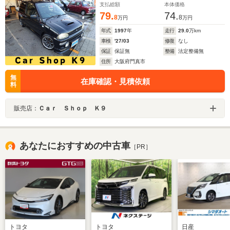
支払総額
本体価格
計・
79.
74.
8
8
万円
万円
年式
1997
年
走行
29.0
万km
車検
'27/03
修復
なし
保証
保証無
整備
法定整備無
住所
大阪府門真市
無
在庫確認・見積依頼
料
販売店：
Ｃａｒ Ｓｈｏｐ Ｋ９
あなたにおすすめの中古車
［PR］
トヨタ
トヨタ
日産