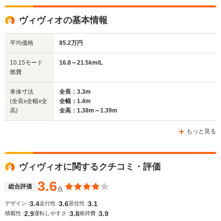
全高
全高
全高
ヴィヴィオの基本情報
1.38m～1.39m
1.53m～1.54m
1.41m
平均価格
85.2万円
全幅
全幅
全
10.15モード
16.8～21.5km/L
サイズ
1.4m
1.48m
1
燃費
全長
全長
(全長x全幅x全高)
3.3m
3.4m
3.2m
車体寸法
全長：3.3m
(全長x全幅x全
全幅：1.4m
高)
全高：1.38m～1.39m
ホイールベース
ホイールベース
ホイー
-m
-m
もっと見る
ヴィヴィオに関するクチコミ・評価
WLTCモード
-
-
-
燃費
3.6
総合評価
点
3.4
3.6
3.1
デザイン :
走行性 :
居住性 :
2.9
3.8
3.9
積載性 :
運転しやすさ :
維持費 :