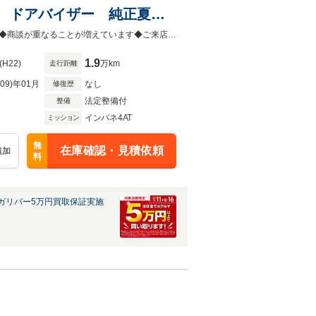
 ドアバイザー 純正夏タ
ール積込 取扱説明書 保証
全国陸送納車可能です！おクルマの事ならガリバー八戸類家店へ相談ください！◆商談が重なることが増えています◆ご来店の際は在庫の有無をご確認ください
1.9
(H22)
万km
走行距離
R09)年01月
なし
修復歴
法定整備付
整備
インパネ4AT
ミッション
無
在庫確認・見積依頼
追加
料
ガリバー5万円買取保証実施