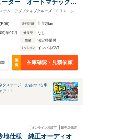
ヒーター オートマチックハ
再生 LEDヘッド スマート
★グループ約３０，０００台の在庫から取り寄せ可能！★ＳＤナビ 衝突軽減システム アダプティブクルーズ ＥＴＣ シートヒーター オートマチックハイビーム
1.1
(R06)
万km
走行距離
R09)年07月
なし
修復歴
法定整備付
整備
インパネCVT
ミッション
無
在庫確認・見積依頼
追加
料
ネクステージ お盆の中古車
ェア！！
オンライン相談可
販売店保証
ー 寒冷地仕様 純正オーディオ