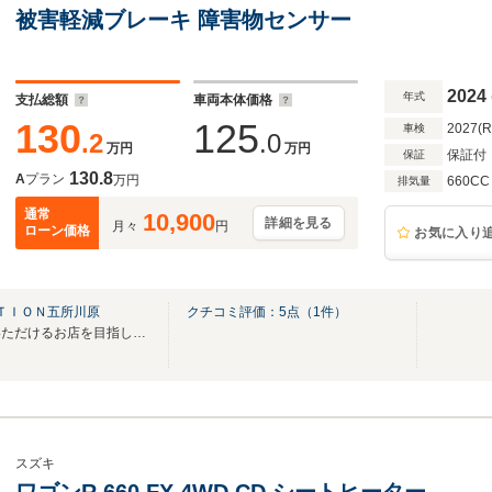
被害軽減ブレーキ 障害物センサー
2024
年式
支払総額
車両本体価格
130
125
2027(
車検
.2
.0
万円
万円
保証付
保証
130.8
A
プラン
万円
660CC
排気量
通常
10,900
詳細を見る
月々
円
ローン価格
お気に入り
ＡＴＩＯＮ五所川原
クチコミ評価：
5
点（
1
件）
地域に密着し親しみを持っていただけるお店を目指しております！
スズキ
ワゴンR 660 FX 4WD CD シートヒーター