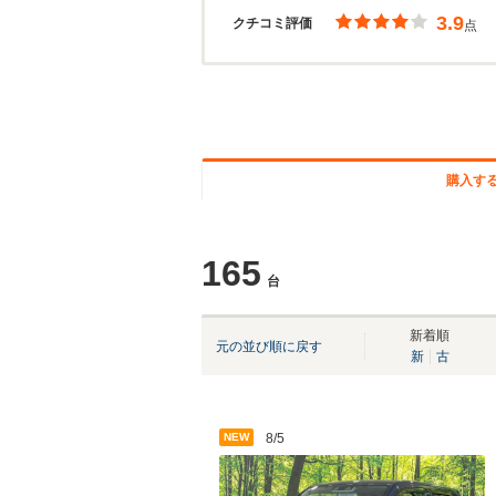
3.9
クチコミ評価
点
購入す
165
台
新着順
元の並び順に戻す
新
古
NEW
8/5