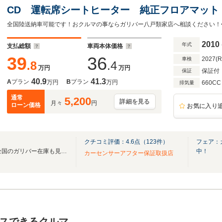
CD 運転席シートヒーター 純正フロアマット
イヤスチールホイール 冬タイヤスチールホイ
書 スペアキー
2010
年式
支払総額
車両本体価格
39
36
2027(
車検
.8
.4
万円
万円
保証付
保証
40.9
41.3
A
プラン
B
プラン
万円
万円
660CC
排気量
通常
5,200
詳細を見る
月々
円
ローン価格
お気に入り
クチコミ評価：
4.6
点（
123
件）
フェア：
無料電話は24時間ご案内！！全国のガリバー在庫も見たい方は一括照会が可能です！
中！
カーセンサーアフター保証取扱店
スできるクルマ