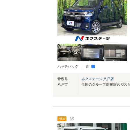
ハッチバック
青
青森県
ネクステージ 八戸店
八戸市
NEW
8/2