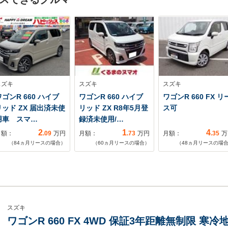
スズキ
スズキ
スズキ
ゴンR 660 ハイブ
ワゴンR 660 ハイブ
ワゴンR 660 FX リ
リッド ZX 届出済未使
リッド ZX R8年5月登
ス可
用車 スマ…
録済未使用/…
2
1
4
月額：
.09
万円
月額：
.73
万円
月額：
.35
万
（
84
ヵ月リースの場合）
（
60
ヵ月リースの場合）
（
48
ヵ月リースの場
スズキ
ワゴンR 660 FX 4WD 保証3年距離無制限 寒