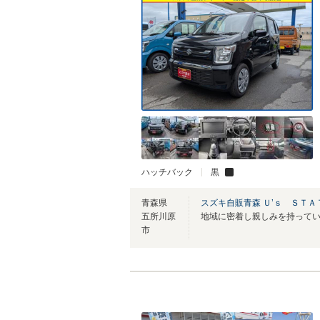
ハッチバック
黒
青森県
スズキ自販青森 Ｕ’ｓ ＳＴ
五所川原
市