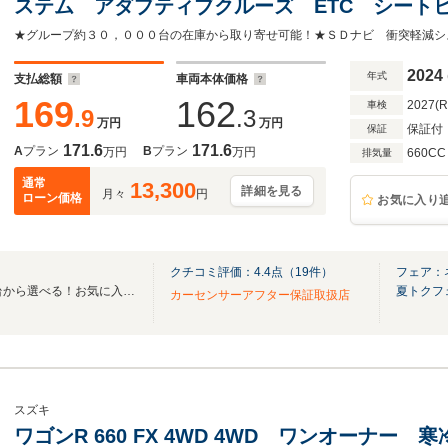
ステム アダプティブクルーズ ETC シート
イビーム アイドリングストップ Bluetooth
キー 禁煙車
2024
年式
支払総額
車両本体価格
169
162
2027(
車検
.9
.3
万円
万円
保証付
保証
171.6
171.6
A
プラン
B
プラン
万円
万円
660CC
排気量
通常
13,300
詳細を見る
月々
円
ローン価格
お気に入り
クチコミ評価：
4.4
点（
19
件）
フェア：
全国のグループ総在庫30,000台から選べる！お気に入りの愛車がきっと見つかります！
夏トクフ
カーセンサーアフター保証取扱店
スズキ
ワゴンR 660 FX 4WD 4WD ワンオーナ