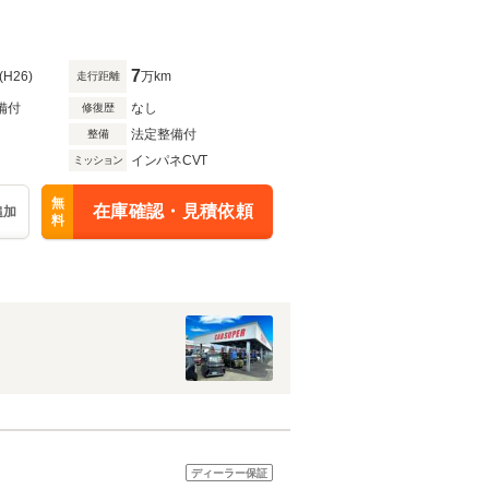
7
(H26)
万km
走行距離
備付
なし
修復歴
法定整備付
整備
インパネCVT
ミッション
無
在庫確認・見積依頼
追加
料
ディーラー保証