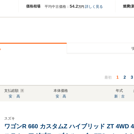
54.2
価格相場
燃費(
平均中古価格：
詳しく見る
万円
る
1
2
3
最初
支払総額
本体価格
年式
安
高
安
高
新
古
スズキ
ワゴンR 660 カスタムZ ハイブリッド ZT 4W