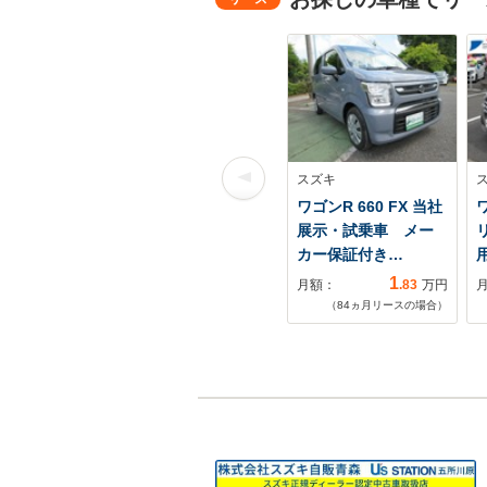
スズキ
ワゴンR 660 FX 当社
ワ
展示・試乗車 メー
カー保証付き…
1
月額：
.83
万円
（
84
ヵ月リースの場合）