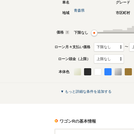
車名
グレード
青森県
地域
市区町村
現行
5代目
2017年2月～生産中
2012年9
生産モデ
価格
下限なし
〜
ローン月々支払い価格
ローン頭金（上限）
本体色
初代
1993年9月～1998年9月
生産モデル
ワゴンRのカタログを見る
▼ もっと詳細な条件を追加する
ワゴンR
の基本情報