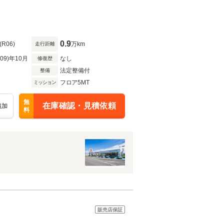
0.9
(R06)
万km
走行距離
R09)年10月
なし
修復歴
法定整備付
整備
フロア5MT
ミッション
無
在庫確認・見積依頼
追加
料
販売店保証