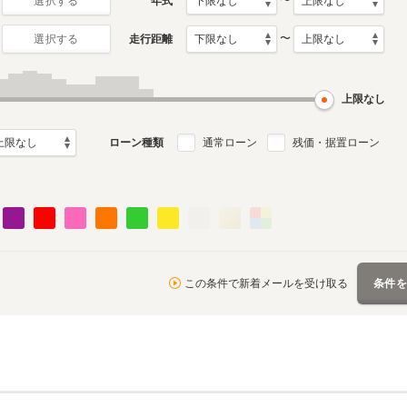
〜
年式
選択する
〜
走行距離
選択する
4代目
3代目
月～2017年1月
2008年9月～2012年8月
2003年9月～2008年8月
ル
生産モデル
生産モデル
上限なし
ローン種類
通常ローン
残価・据置ローン
この条件で新着メールを受け取る
条件