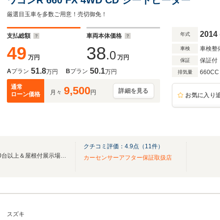
厳選目玉車を多数ご用意！売切御免！
2014
年式
支払総額
車両本体価格
49
38
車検整
車検
.0
万円
万円
保証付
保証
51.8
50.1
A
プラン
B
プラン
万円
万円
660CC
排気量
通常
9,500
詳細を見る
月々
円
ローン価格
お気に入り
クチコミ評価：
4.9
点（
11
件）
地域で愛され約30年!総在庫200台以上＆屋根付展示場＆全車保証付【JU適正販売店】
カーセンサーアフター保証取扱店
スズキ