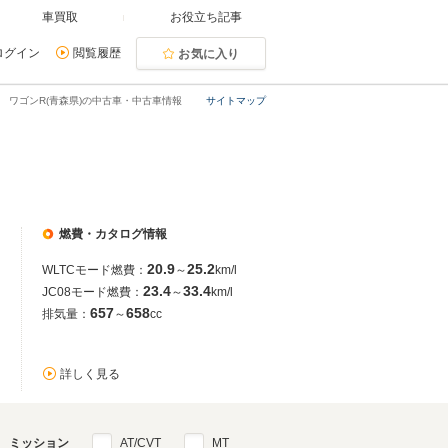
車買取
お役立ち記事
ログイン
閲覧履歴
お気に入り
ワゴンR(青森県)の中古車・中古車情報
サイトマップ
燃費・カタログ情報
20.9
25.2
WLTCモード燃費：
～
km/l
23.4
33.4
JC08モード燃費：
～
km/l
657
658
排気量：
～
cc
詳しく見る
ミッション
AT/CVT
MT