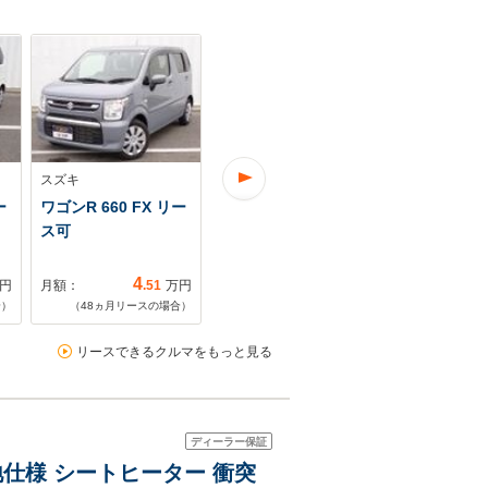
スズキ
スズキ
スズキ
ー
ワゴンR 660 FX リー
ワゴンR 660 ハイブ
ワゴンR 660
ス可
リッド FX 1オーナ
ス可
ー フラット7…
4
1
円
月額：
.51
万円
月額：
.27
万円
月額：
合）
（
48
ヵ月リースの場合）
（
84
ヵ月リースの場合）
（
48
ヵ月リ
リースできるクルマをもっと見る
ディーラー保証
冷地仕様 シートヒーター 衝突