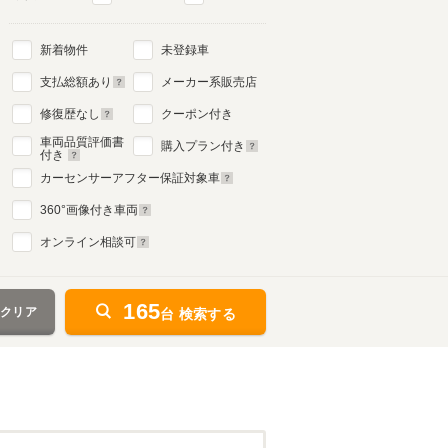
新着物件
未登録車
2代目
支払総額あり
メーカー系販売店
1998年10月～2003年8月
生産モデル
修復歴なし
クーポン付き
車両品質評価書
購入プラン付き
付き
カーセンサーアフター保証対象車
360
°画像付き車両
オンライン相談可
165
をクリア
台 検索する