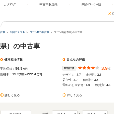
カタログ
中古車販売店
保険/ローン/他
古車
全国のスズキ
ワゴンRの中古車
ワゴンR(青森県)の中古車
森県）の中古車
価格相場情報
みんなの評価
3.9
96.9
総合評価
平均価格：
点
万円
19.5
222.4
価格帯：
万円～
万円
デザイン:
3.7
走行性:
3.6
居住性:
3.7
積載性:
3.5
運転のしやすさ:
4.0
維持費:
4.1
詳しく見る
詳しく見る