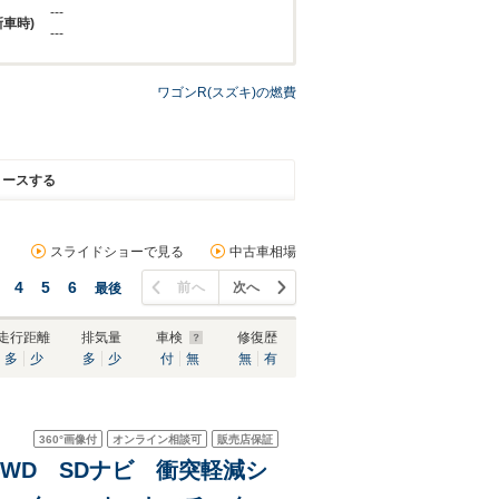
---
新車時)
---
ワゴンR(スズキ)の燃費
リースする
スライドショーで見る
中古車相場
4
5
6
前へ
次へ
最後
走行距離
排気量
車検
修復歴
多
少
多
少
付
無
無
有
360°
画像付
オンライン相談可
販売店保証
D 4WD SDナビ 衝突軽減シ