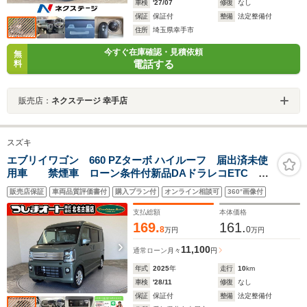
車検
'27/07
修復
なし
保証
保証付
整備
法定整備付
住所
埼玉県幸手市
今すぐ在庫確認・見積依頼
無
電話する
料
販売店：
ネクステージ 幸手店
スズキ
エブリイワゴン 660 PZターボ ハイルーフ 届出済未使
用車 禁煙車 ローン条件付新品DAドラレコETC 衝
突被害軽減ブレーキ スマートキー 障害物センサー
販売店保証
車両品質評価書付
購入プラン付
オンライン相談可
360°画像付
サポカーS CVT 純正エアバック フルオートエアコ
ン 電動格納ミラー 運転席シートヒーター
支払総額
本体価格
169.
161.
8
0
万円
万円
11,100
通常ローン
月々
円
年式
2025
年
走行
10
km
車検
'28/11
修復
なし
保証
保証付
整備
法定整備付