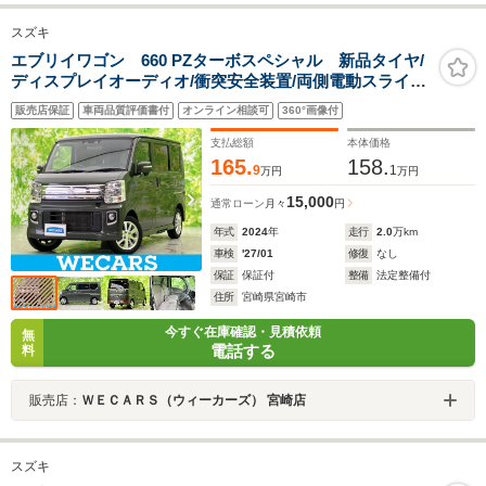
スズキ
エブリイワゴン 660 PZターボスペシャル 新品タイヤ/
ディスプレイオーディオ/衝突安全装置/両側電動スライド
ドア/車線逸脱防止支援システム/ヘッドランプ LED/USB
販売店保証
車両品質評価書付
オンライン相談可
360°画像付
ジャック/Bluetooth接続/EBD付ABS
支払総額
本体価格
165.
158.
9
1
万円
万円
15,000
通常ローン
月々
円
年式
2024
年
走行
2.0
万km
車検
'27/01
修復
なし
保証
保証付
整備
法定整備付
住所
宮崎県宮崎市
今すぐ在庫確認・見積依頼
無
電話する
料
販売店：
ＷＥＣＡＲＳ（ウィーカーズ） 宮崎店
スズキ