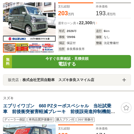
ート リヤパーキングセンサー LEDヘッドランプ 両
側パワースライドドア 電動オートステップ
支払総額
本体価格
203
193.
8
万円
万円
22,300
通常ローン
月々
円
年式
2026
年
走行
6
km
車検
'29/06
修復
なし
保証
保証付
整備
法定整備付
住所
奈良県奈良市
今すぐ在庫確認・見積依頼
無
電話する
料
販売店：
株式会社芝田自動車 スズキ奈良スマイル店
スズキ
エブリイワゴン 660 PZターボスペシャル 当社試乗
車 前後衝突被害軽減ブレーキ 前後誤発進抑制機能
車線逸脱警報機能 パーキングセンサー オーディオス
ディーラー保証
車両品質評価書付
購入プラン付
360°画像付
イッチ オートライト オートハイビーム アイドリン
グストップ LEDヘッドライト
支払総額
本体価格