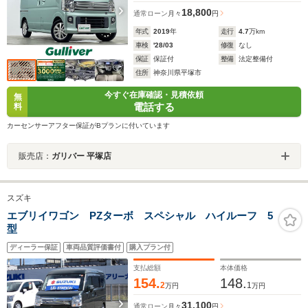
18,800
通常ローン
月々
円
年式
2019
年
走行
4.7
万km
車検
'28/03
修復
なし
保証
保証付
整備
法定整備付
住所
神奈川県平塚市
今すぐ在庫確認・見積依頼
無
電話する
料
カーセンサーアフター保証がBプランに付いています
販売店：
ガリバー 平塚店
スズキ
エブリイワゴン PZターボ スペシャル ハイルーフ 5
型
ディーラー保証
車両品質評価書付
購入プラン付
支払総額
本体価格
154.
148.
2
1
万円
万円
31,100
通常ローン
月々
円