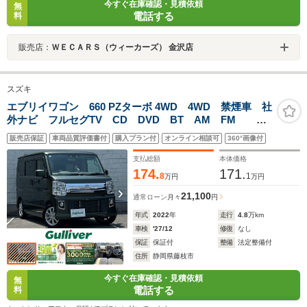
今すぐ在庫確認・見積依頼
無
電話する
料
販売店：
ＷＥＣＡＲＳ（ウィーカーズ） 金沢店
スズキ
エブリイワゴン 660 PZターボ 4WD 4WD 禁煙車 社
外ナビ フルセグTV CD DVD BT AM FM バ
ックカメラ シートヒーター サブウーファー レザー
販売店保証
車両品質評価書付
購入プラン付
オンライン相談可
360°画像付
調シートカバー 衝突軽減ブレーキ スマートキー ス
ペアーキー 保証書 取説
支払総額
本体価格
174.
171.
8
1
万円
万円
21,100
通常ローン
月々
円
年式
2022
年
走行
4.8
万km
車検
'27/12
修復
なし
保証
保証付
整備
法定整備付
住所
静岡県藤枝市
今すぐ在庫確認・見積依頼
無
電話する
料