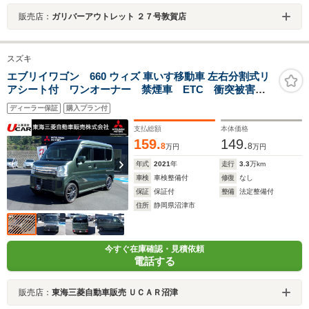
販売店：
ガリバーアウトレット ２７号敦賀店
スズキ
エブリイワゴン 660 ウィズ 車いす移動車 左右分割式リ
アシート付 ワンオーナー 禁煙車 ETC 衝突被害軽
減ブレーキシステム 誤発進抑制システム 横滑り防止
ディーラー保証
購入プラン付
装置 車線逸脱警報システム CDオーディオ HIDヘッ
ドライト スマートキー 15インチアルミホイール
支払総額
本体価格
159.
149.
8
8
万円
万円
年式
2021
年
走行
3.3
万km
車検
車検整備付
修復
なし
保証
保証付
整備
法定整備付
住所
静岡県沼津市
今すぐ在庫確認・見積依頼
電話する
販売店：
東海三菱自動車販売 ＵＣＡＲ沼津