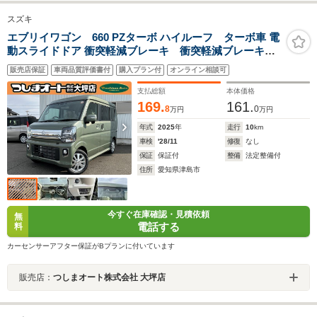
スズキ
エブリイワゴン 660 PZターボ ハイルーフ ターボ車 電
動スライドドア 衝突軽減ブレーキ 衝突軽減ブレーキ
届出済未使用車 愛知県在住者限定車 CVT LEDヘッ
販売店保証
車両品質評価書付
購入プラン付
オンライン相談可
ドライト 禁煙車
支払総額
本体価格
169.
161.
8
0
万円
万円
年式
2025
年
走行
10
km
車検
'28/11
修復
なし
保証
保証付
整備
法定整備付
住所
愛知県津島市
今すぐ在庫確認・見積依頼
無
電話する
料
カーセンサーアフター保証がBプランに付いています
販売店：
つしまオート株式会社 大坪店