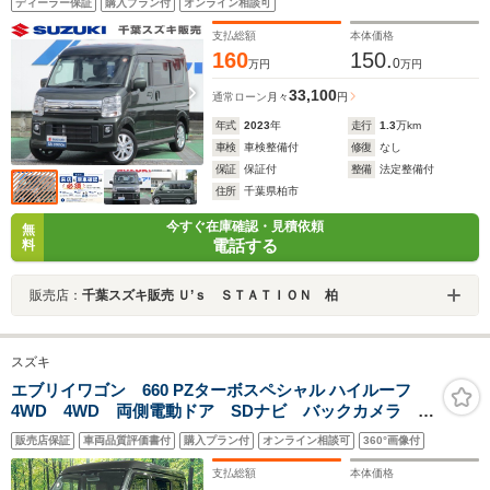
ディーラー保証
購入プラン付
オンライン相談可
ドアミラー 両側スライド片側電動スライドドア 純正
アルミホイール 車検整備付 ディーラー保証付
支払総額
本体価格
160
150.
0
万円
万円
33,100
通常ローン
月々
円
年式
2023
年
走行
1.3
万km
車検
車検整備付
修復
なし
保証
保証付
整備
法定整備付
住所
千葉県柏市
今すぐ在庫確認・見積依頼
無
電話する
料
販売店：
千葉スズキ販売 Ｕ’ｓ ＳＴＡＴＩＯＮ 柏
スズキ
エブリイワゴン 660 PZターボスペシャル ハイルーフ
4WD 4WD 両側電動ドア SDナビ バックカメラ デ
ュアルカメラブレーキサポート 禁煙車 ドラレコ ス
販売店保証
車両品質評価書付
購入プラン付
オンライン相談可
360°画像付
マートキー HIDヘッド ETC 純正14インチアルミ オ
ートエアコン Bluetooth CD
支払総額
本体価格