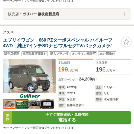
カーセンサーアフター保証がBプランに付いています
販売店：
ガリバー 藤枝南新屋店
スズキ
エブリイワゴン 660 PZターボスペシャル ハイルーフ
4WD 純正7インチSDナビ/フルセグTV/バックカメラ/デ
ュアルカメラブレーキサポート/車線逸脱警報機能/コーナ
販売店保証
車両品質評価書付
購入プラン付
オンライン相談可
360°画像付
ーセンサー/オートハイビーム/ETC/前後ドライブレコーダ
ー/オートステップ/シートヒーター
支払総額
本体価格
199.
196.
8
6
万円
万円
24,200
通常ローン
月々
円
年式
2022
年
走行
0.7
万km
車検
'27/01
修復
なし
保証
保証付
整備
法定整備付
住所
福井県敦賀市
今すぐ在庫確認・見積依頼
無
電話する
料
カーセンサーアフター保証がBプランに付いています