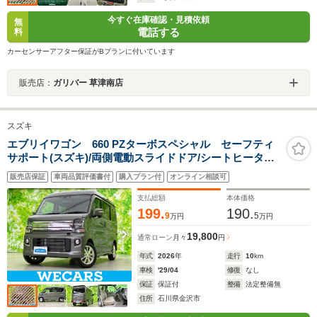
今すぐ在庫確認・見積依頼
無
電話する
料
カーセンサーアフター保証がBプランに付いています
販売店：
ガリバー 草津南店
スズキ
エブリイワゴン 660 PZターボスペシャル セーフティ
サポート(スズキ)/両側電動スライドドア/シートヒーター
運転席/車線逸脱防止支援システム/オートステップ/ヘッド
販売店保証
車両品質評価書付
購入プラン付
オンライン相談可
ランプ LED/EBD付ABS/横滑り防止装置
支払総額
本体価格
199.
190.
9
5
万円
万円
19,800
通常ローン
月々
円
年式
2026
年
走行
10
km
車検
'29/04
修復
なし
保証
保証付
整備
法定整備無
住所
石川県金沢市