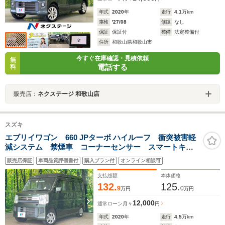
年式
2020
年
走行
4.1
万km
車検
'27/08
修復
なし
保証
保証付
整備
法定整備付
住所
和歌山県和歌山市
今すぐ在庫確認・見積依頼
無
電話する
料
販売店：
ネクステージ 和歌山店
スズキ
エブリイワゴン 660 JPターボ ハイルーフ 衝突被害軽
減システム 禁煙車 コーナーセンサー スマートキ
ー 車線逸脱警報 オートライト オートエアコン CD
販売店保証
車両品質評価書付
購入プラン付
オンライン相談可
支払総額
本体価格
132.
125.
9
0
万円
万円
12,000
通常ローン
月々
円
年式
2020
年
走行
4.5
万km