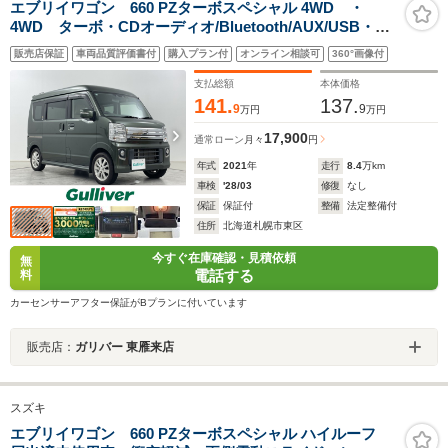
エブリイワゴン 660 PZターボスペシャル 4WD ・
4WD ターボ・CDオーディオ/Bluetooth/AUX/USB・デ
ュアルカメラブレーキサポート・レーンキープアシス
販売店保証
車両品質評価書付
購入プラン付
オンライン相談可
360°画像付
ト・両側パワースライドドア・LEDライト/オートライ
ト・スマートキー
支払総額
本体価格
141.
137.
9
9
万円
万円
17,900
通常ローン
月々
円
年式
2021
年
走行
8.4
万km
車検
'28/03
修復
なし
保証
保証付
整備
法定整備付
住所
北海道札幌市東区
今すぐ在庫確認・見積依頼
無
電話する
料
カーセンサーアフター保証がBプランに付いています
販売店：
ガリバー 東雁来店
スズキ
エブリイワゴン 660 PZターボスペシャル ハイルーフ