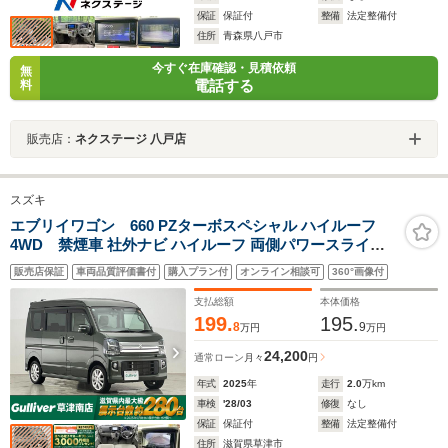
保証
保証付
整備
法定整備付
住所
青森県八戸市
今すぐ在庫確認・見積依頼
無
電話する
料
販売店：
ネクステージ 八戸店
スズキ
エブリイワゴン 660 PZターボスペシャル ハイルーフ
4WD 禁煙車 社外ナビ ハイルーフ 両側パワースライド
ドア 左側オートステップ デュアルカメラブレーキサポー
販売店保証
車両品質評価書付
購入プラン付
オンライン相談可
360°画像付
ト コーナーセンサー 車線逸脱警報システム ETC 革ステ
アリング 純正14インチAW Bluetooth フルセグ CD DVD
支払総額
本体価格
199.
195.
8
9
万円
万円
24,200
通常ローン
月々
円
年式
2025
年
走行
2.0
万km
車検
'28/03
修復
なし
保証
保証付
整備
法定整備付
住所
滋賀県草津市