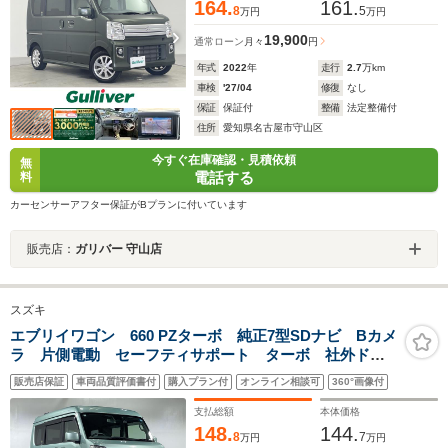
164.
161.
8
5
万円
万円
19,900
通常ローン
月々
円
年式
2022
年
走行
2.7
万km
車検
'27/04
修復
なし
保証
保証付
整備
法定整備付
住所
愛知県名古屋市守山区
今すぐ在庫確認・見積依頼
無
電話する
料
カーセンサーアフター保証がBプランに付いています
販売店：
ガリバー 守山店
スズキ
エブリイワゴン 660 PZターボ 純正7型SDナビ Bカメ
ラ 片側電動 セーフティサポート ターボ 社外ドラ
レコ 純正フロアマット ステアリングスイッチ ベン
販売店保証
車両品質評価書付
購入プラン付
オンライン相談可
360°画像付
チシート 前席アームレスト キセノン 純正14インチ
AW スペアキー 誤発進抑制機能
支払総額
本体価格
148.
144.
8
7
万円
万円