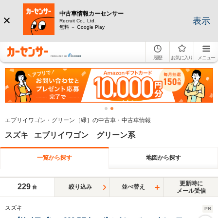
中古車情報カーセンサー
表示
Recruit Co., Ltd.
無料 － Google Play
履歴
お気に入り
メニュー
エブリイワゴン・グリーン［緑］の中古車・中古車情報
スズキ エブリイワゴン グリーン系
一覧から探す
地図から探す
更新時に
229
絞り込み
並べ替え
台
メール受信
スズキ
PR