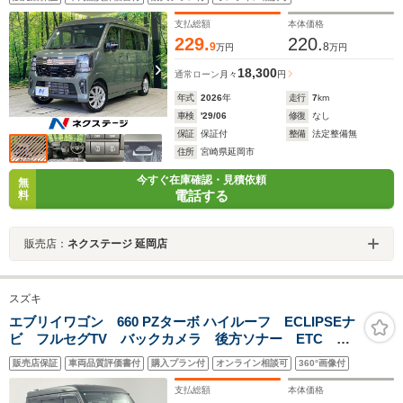
スマートキー LEDヘッド ステアリングヒーター オ
ートハイビーム 車線逸脱警報 オートライト
支払総額
本体価格
229.
220.
9
8
万円
万円
18,300
通常ローン
月々
円
年式
2026
年
走行
7
km
車検
'29/06
修復
なし
保証
保証付
整備
法定整備無
住所
宮崎県延岡市
今すぐ在庫確認・見積依頼
無
電話する
料
販売店：
ネクステージ 延岡店
スズキ
エブリイワゴン 660 PZターボ ハイルーフ ECLIPSEナ
ビ フルセグTV バックカメラ 後方ソナー ETC シ
ートヒーター パーキングアシスト パワースライドド
販売店保証
車両品質評価書付
購入プラン付
オンライン相談可
360°画像付
ア アイドリングストップ オートライト 電格ウイン
カーミラー ステアリングスイッチ USB給電
支払総額
本体価格