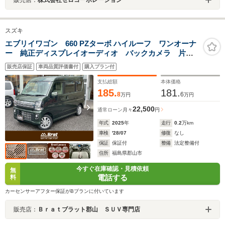
スズキ
エブリイワゴン 660 PZターボ ハイルーフ ワンオーナ
ー 純正ディスプレイオーディオ バックカメラ 片側
パワースライドドア ドライブレコーダー シートヒー
販売店保証
車両品質評価書付
購入プラン付
ター レーンキープアシスト LEDヘッドライト オー
トマチックハイビーム
支払総額
本体価格
185.
181.
8
6
万円
万円
22,500
通常ローン
月々
円
年式
2025
年
走行
0.2
万km
車検
'28/07
修復
なし
保証
保証付
整備
法定整備付
住所
福島県郡山市
今すぐ在庫確認・見積依頼
無
電話する
料
カーセンサーアフター保証がBプランに付いています
販売店：
Ｂｒａｔブラット郡山 ＳＵＶ専門店