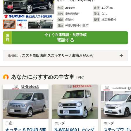
通常ローン
月々
円
年式
2019
年
走行
1.7
万km
車検
車検整備付
修復
なし
保証
保証付
整備
法定整備付
住所
神奈川県小田原市
今すぐ在庫確認・見積依頼
無
電話する
料
販売店：
スズキ自販湘南 スズキアリーナ湘南おだわら
あなたにおすすめの中古車
［PR］
日産
ホンダ
ホンダ
オッティ S FOUR 5速
N-WGN 660 L ホンダ
ステップワゴン 