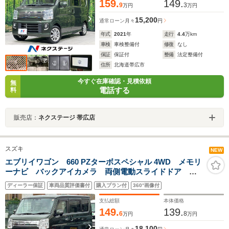
159.
149.
9
3
万円
万円
15,200
通常ローン
月々
円
年式
2021
年
走行
4.4
万km
車検
車検整備付
修復
なし
保証
保証付
整備
法定整備付
住所
北海道帯広市
今すぐ在庫確認・見積依頼
無
電話する
料
販売店：
ネクステージ 帯広店
スズキ
NEW
エブリイワゴン 660 PZターボスペシャル 4WD メモリ
ーナビ バックアイカメラ 両側電動スライドドア ド
ライブレコーダー ETC2.0 ディスチャージヘッドラン
ディーラー保証
車両品質評価書付
購入プラン付
360°画像付
プ キーレスプッシュスタート 衝突被害軽減ブレー
キ 後退時ブレーキサポート シートヒータ
支払総額
本体価格
149.
139.
6
8
万円
万円
18,100