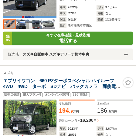
年式
2022
年
走行
3.1
万km
車検
'27/06
修復
なし
保証
保証付
整備
法定整備付
住所
熊本県熊本市南区
今すぐ在庫確認・見積依頼
無
電話する
料
販売店：
スズキ自販熊本 スズキアリーナ熊本中央
スズキ
エブリイワゴン 660 PZターボスペシャル ハイルーフ
4WD 4WD ターボ SDナビ バックカメラ 両側電動
スライドドア セーフティサポート ETC 禁煙車 電
販売店保証
購入プラン付
オンライン相談可
360°画像付
動オートステップ 革巻きステアリングホイール シー
トヒーター HIDヘッドランプ クリアランスソナー
支払総額
本体価格
194.
186.
9
6
万円
万円
16,200
通常ローン
月々
円
年式
2023
年
走行
3.6
万km
車検
'28/06
修復
なし