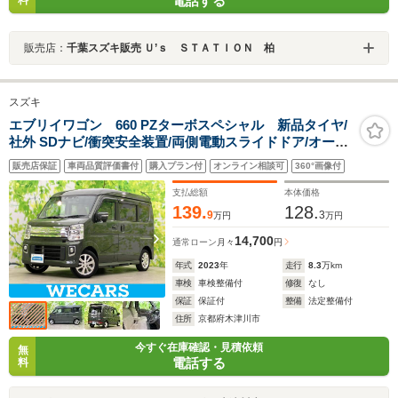
電話する
料
販売店：
千葉スズキ販売 Ｕ’ｓ ＳＴＡＴＩＯＮ 柏
スズキ
エブリイワゴン 660 PZターボスペシャル 新品タイヤ/
社外 SDナビ/衝突安全装置/両側電動スライドドア/オート
ステップ/ドライブレコーダー 前後/ヘッドランプ
販売店保証
車両品質評価書付
購入プラン付
オンライン相談可
360°画像付
HID/USBジャック/Bluetooth接続/ETC/EBD付ABS
支払総額
本体価格
139.
128.
9
3
万円
万円
14,700
通常ローン
月々
円
年式
2023
年
走行
8.3
万km
車検
車検整備付
修復
なし
保証
保証付
整備
法定整備付
住所
京都府木津川市
今すぐ在庫確認・見積依頼
無
電話する
料