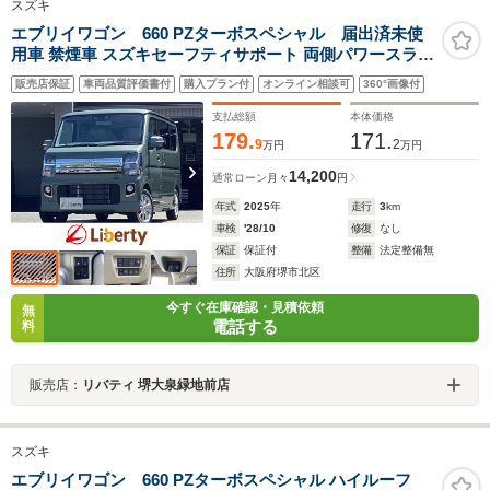
スズキ
エブリイワゴン 660 PZターボスペシャル 届出済未使
用車 禁煙車 スズキセーフティサポート 両側パワースライ
ドドア HIDヘッドライト 革巻きステアリング 運転席シー
販売店保証
車両品質評価書付
購入プラン付
オンライン相談可
360°画像付
トヒーター スマートキー プッシュスタート 純正アルミホ
イール ユニバーサルステップ
支払総額
本体価格
179.
171.
9
2
万円
万円
14,200
通常ローン
月々
円
年式
2025
年
走行
3
km
車検
'28/10
修復
なし
保証
保証付
整備
法定整備無
住所
大阪府堺市北区
今すぐ在庫確認・見積依頼
無
電話する
料
販売店：
リバティ 堺大泉緑地前店
スズキ
エブリイワゴン 660 PZターボスペシャル ハイルーフ