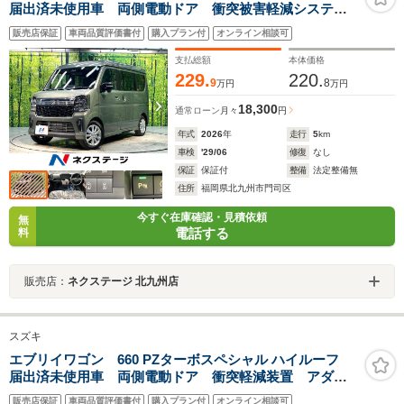
届出済未使用車 両側電動ドア 衝突被害軽減システ
ム レーダークルーズ シートヒーター コーナーセン
販売店保証
車両品質評価書付
購入プラン付
オンライン相談可
サー スマートキー LEDヘッド 純正14インチアル
ミ オートハイビーム 車線逸脱警報 オートライト
支払総額
本体価格
229.
220.
9
8
万円
万円
18,300
通常ローン
月々
円
年式
2026
年
走行
5
km
車検
'29/06
修復
なし
保証
保証付
整備
法定整備無
住所
福岡県北九州市門司区
今すぐ在庫確認・見積依頼
無
電話する
料
販売店：
ネクステージ 北九州店
スズキ
エブリイワゴン 660 PZターボスペシャル ハイルーフ
届出済未使用車 両側電動ドア 衝突軽減装置 アダプ
ティブクルーズ シートヒーター コーナーセンサー
販売店保証
車両品質評価書付
購入プラン付
オンライン相談可