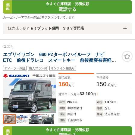
今すぐ在庫確認・見積依頼
無
電話する
料
カーセンサーアフター保証がBプランに付いています
販売店：
Ｂｒａｔブラット盛岡 ＳＵＶ専門店
スズキ
エブリイワゴン 660 PZターボ ハイルーフ ナビ
ETC 前後ドラレコ スマートキー 前後衝突被害軽減
ブレーキ Bluetooth機能対応 フロアマット 電動格納
ディーラー保証
購入プラン付
オンライン相談可
ドアミラー 両側スライド片側電動スライドドア 純正
アルミホイール 車検整備付 ディーラー保証付
支払総額
本体価格
160
150.
0
万円
万円
33,100
通常ローン
月々
円
年式
2023
年
走行
1.3
万km
車検
車検整備付
修復
なし
保証
保証付
整備
法定整備付
住所
千葉県柏市
今すぐ在庫確認・見積依頼
無