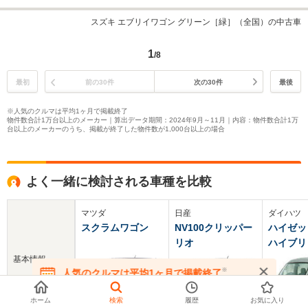
スズキ エブリイワゴン グリーン［緑］（全国）の中古車
1
/8
最初
前の30件
次の30件
最後
※人気のクルマは平均1ヶ月で掲載終了
物件数合計1万台以上のメーカー｜算出データ期間：2024年9月～11月｜内容：物件数合計1万
台以上のメーカーのうち、掲載が終了した物件数が1,000台以上の場合
よく一緒に検討される車種を比較
マツダ
日産
ダイハツ
スクラムワゴン
NV100クリッパー
ハイゼッ
リオ
ハイブリ
基本情報
※
人気のクルマは平均1ヶ月で掲載終了
在庫が無くなる前にお問い合わせください
ホーム
検索
履歴
お気に入り