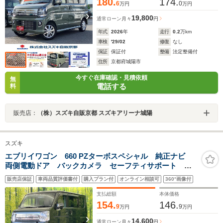
180.
174.
6
0
万円
万円
19,800
通常ローン
月々
円
年式
2026
年
走行
0.2
万km
車検
'29/02
修復
なし
保証
保証付
整備
法定整備付
住所
京都府城陽市
今すぐ在庫確認・見積依頼
無
電話する
料
販売店：
（株）スズキ自販京都 スズキアリーナ城陽
スズキ
エブリイワゴン 660 PZターボスペシャル 純正ナビ
両側電動ドア バックカメラ セーフティサポート 禁
煙車 前後ドラレコ ETC コーナーセンサー スマー
販売店保証
車両品質評価書付
購入プラン付
オンライン相談可
360°画像付
トキー HIDヘッド 純正14インチアルミ オートハイビ
ーム
支払総額
本体価格
154.
146.
9
9
万円
万円
14,600
通常ローン
月々
円