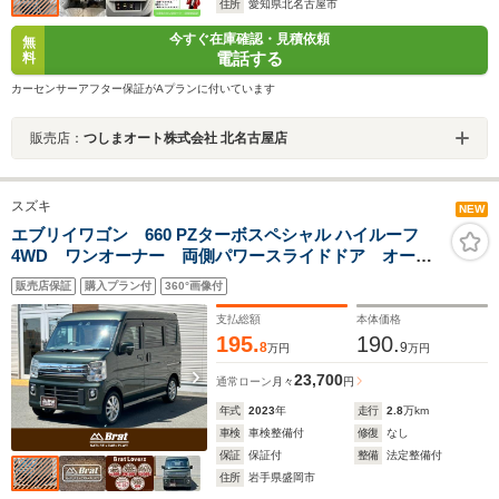
住所
愛知県北名古屋市
今すぐ在庫確認・見積依頼
無
電話する
料
カーセンサーアフター保証がAプランに付いています
販売店：
つしまオート株式会社 北名古屋店
スズキ
NEW
エブリイワゴン 660 PZターボスペシャル ハイルーフ
4WD ワンオーナー 両側パワースライドドア オート
ステップ オートライト/オートハイビーム フォグラン
販売店保証
購入プラン付
360°画像付
プ 運転席シートヒーター アイドリングストップ 衝
突被害軽減ブレーキ 純正AW 純正フロアマット
支払総額
本体価格
195.
190.
8
9
万円
万円
23,700
通常ローン
月々
円
年式
2023
年
走行
2.8
万km
車検
車検整備付
修復
なし
保証
保証付
整備
法定整備付
住所
岩手県盛岡市