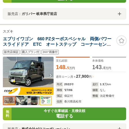
販売店：
ガリバー 岐阜県庁前店
スズキ
エブリイワゴン 660 PZターボスペシャル 両側パワー
スライドドア ETC オートステップ コーナーセンサ
ー オートライト LEDヘッドライト フォグランプ
販売店保証
購入プラン付
360°画像付
アイドリングストップ シートヒーター バックカメ
ラ 純正4インチアルミホイール
支払総額
本体価格
148.
143.
5
8
万円
万円
27,900
通常ローン
月々
円
年式
2022
年
走行
1.3
万km
車検
'27/06
修復
なし
保証
保証付
整備
法定整備付
住所
香川県高松市
今すぐ在庫確認・見積依頼
無
電話する
料
販売店：
株式会社ゼロコーポレーション