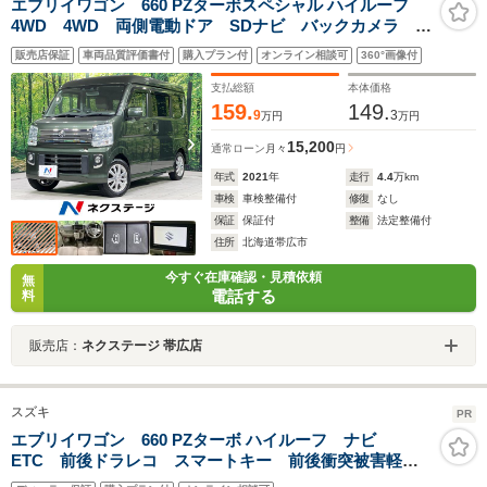
エブリイワゴン 660 PZターボスペシャル ハイルーフ
4WD 4WD 両側電動ドア SDナビ バックカメラ デ
ュアルカメラブレーキサポート 禁煙車 ドラレコ ス
販売店保証
車両品質評価書付
購入プラン付
オンライン相談可
360°画像付
マートキー HIDヘッド ETC 純正14インチアルミ オ
ートエアコン Bluetooth CD
支払総額
本体価格
159.
149.
9
3
万円
万円
15,200
通常ローン
月々
円
年式
2021
年
走行
4.4
万km
車検
車検整備付
修復
なし
保証
保証付
整備
法定整備付
住所
北海道帯広市
今すぐ在庫確認・見積依頼
無
電話する
料
販売店：
ネクステージ 帯広店
スズキ
PR
エブリイワゴン 660 PZターボ ハイルーフ ナビ
ETC 前後ドラレコ スマートキー 前後衝突被害軽減
ブレーキ Bluetooth機能対応 フロアマット 電動格納