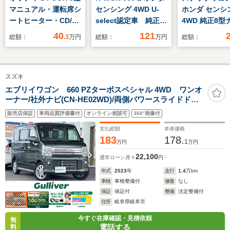
マニュアル・運転席シ
センシング 4WD U-
ホンダ センシ
ートヒーター・CD/カ
select認定車 純正イ
4WD 純正8型
セットプレーヤー・
ンターナビ リアカメ
純正エンジン
40
121
総額：
.3
万円
総額：
万円
総額：
ABS・運転席助手席
ラ ETC 純正エンス
タ・純正ETC
エアバック
タ クルーズコントロ
ライブレコー
ール
突軽減装置付
スズキ
プルゾーンコ
ル・フルオー
エブリイワゴン 660 PZターボスペシャル 4WD ワンオ
ーナー/社外ナビ(CN-HE02WD)/両側パワースライドドア/
ンディショナ
インタークーラーターボ /デュアルカメラブレーキサポー
販売店保証
車両品質評価書付
オンライン相談可
360°画像付
ト/シートヒーター/横滑り防止機能/前後ドライブレコーダ
ー/ETC/スペアキー/保証書 /取説
支払総額
本体価格
183
178.
1
万円
万円
22,100
通常ローン
月々
円
年式
2023
年
走行
1.4
万km
車検
車検整備付
修復
なし
保証
保証付
整備
法定整備付
住所
岐阜県岐阜市
今すぐ在庫確認・見積依頼
無
電話する
料