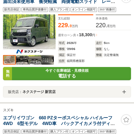
届出済未使用車 衝突軽減 両側電動スライド レーダ
ークルーズ シートヒーター レーンアシスト クリア
販売店保証
車両品質評価書付
購入プラン付
オンライン相談可
360°画像付
ランスソナー LEDヘッド オートマチックハイビー
ム オートライト オートエアコン
支払総額
本体価格
229.
220.
9
8
万円
万円
18,300
通常ローン
月々
円
年式
2026
年
走行
5
km
車検
'29/06
修復
なし
保証
保証付
整備
法定整備無
住所
福岡県糟屋郡
今すぐ在庫確認・見積依頼
無
電話する
料
販売店：
ネクステージ 新宮店
スズキ
エブリイワゴン 660 PZターボスペシャル ハイルーフ
4WD 6型モデル 4WD車 バックアイカメラ付ディス
プレイオーディオ装着車 デュアルカメラブレーキサポ
販売店保証
車両品質評価書付
購入プラン付
オンライン相談可
360°画像付