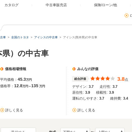
カタログ
中古車販売店
保険/ローン/他
古車
全国のトヨタ
アイシスの中古車
アイシス(熊本県)の中古車
本県）の中古車
価格相場情報
みんなの評価
3.8
45.3
総合評価
平均価格：
点
万円
12.8
135
価格帯：
万円～
万円
デザイン:
3.7
走行性:
3.7
居住性:
3.9
積載性:
3.9
運転のしやすさ:
3.7
維持費:
3.4
詳しく見る
詳しく見る