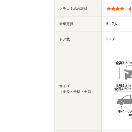
4
クチコミ総合評価
乗車定員
6～7人
ドア数
5ドア
全高
1.59
全幅
1.7m
サイズ
全長
4.59
（全長・全幅・全高）
ホイール
-