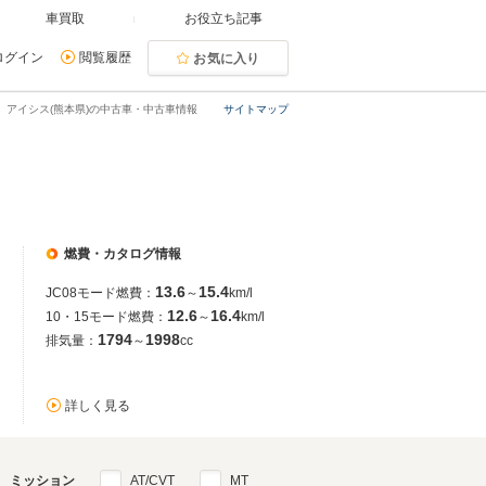
車買取
お役立ち記事
ログイン
閲覧履歴
お気に入り
アイシス(熊本県)の中古車・中古車情報
サイトマップ
燃費・カタログ情報
13.6
15.4
JC08モード燃費：
～
km/l
12.6
16.4
10・15モード燃費：
～
km/l
1794
1998
排気量：
～
cc
詳しく見る
ミッション
AT/CVT
MT