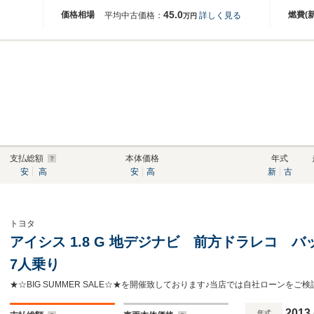
45.0
価格相場
燃費(
平均中古価格：
詳しく見る
万円
支払総額
本体価格
年式
安
高
安
高
新
古
トヨタ
アイシス 1.8 G 地デジナビ 前方ドラレコ
7人乗り
2013
年式