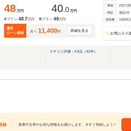
48
40
2027(
車検
.0
万円
万円
保証付
保証
48.7
49
A
プラン
B
プラン
万円
万円
1800C
排気量
通常
11,400
詳細を見る
月々
円
ローン価格
お気に入り
クチコミ評価：
4.9
点（
42
件）
登録
新着中古車やお得な情報をお届けします。今すぐ登録しよう！