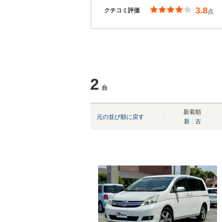
3.8
クチコミ評価
点
2
台
新着順
元の並び順に戻す
新
古