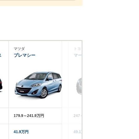
マツダ
トヨタ
日
ス
プレマシー
マークXジオ
ラ
179.9～241.9万円
247～381.9万円
17
41.9万円
49.1万円
3