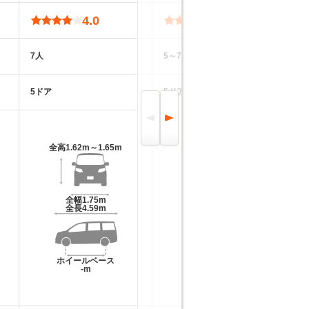
4.0
3.9
7人
5～7人
7
5ドア
5ドア
5
全高
1.62m～1.65m
全高
1.55m～1.57m
全幅
1.75m
全幅
1.79m
全長
4.59m
全長
4.7m～4.73m
ホイールベース
ホイールベース
-m
-m