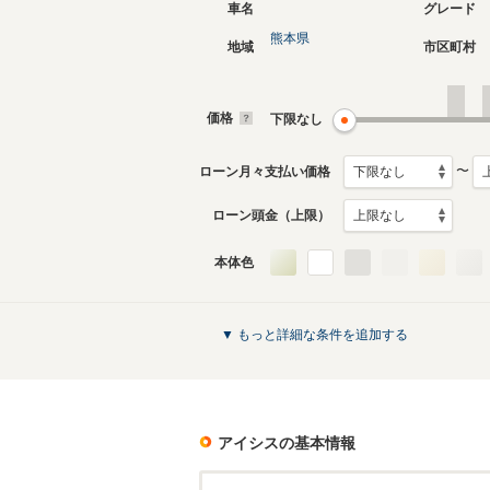
車名
グレード
熊本県
地域
市区町村
価格
下限なし
〜
ローン月々支払い価格
ローン頭金（上限）
本体色
▼ もっと詳細な条件を追加する
アイシス
の基本情報