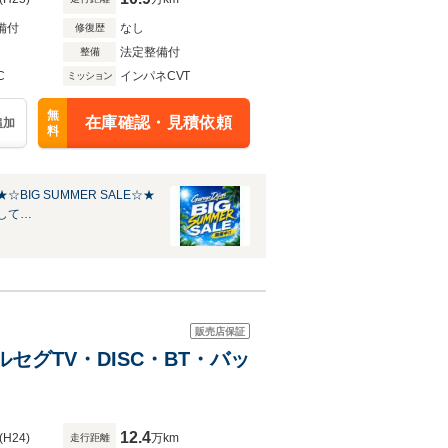
備付
なし
修復歴
法定整備付
整備
C
インパネCVT
ミッション
無
在庫確認・見積依頼
追加
料
☆BIG SUMMER SALE☆★
して…
販売店保証
セグTV・DISC・BT・バッ
12.4
(H24)
万km
走行距離