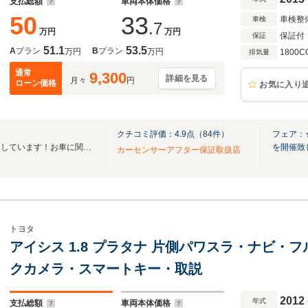
支払総額
車両本体価格
50
33
車検整
車検
.7
万円
万円
保証付
保証
51.1
53.5
A
プラン
B
プラン
万円
万円
1800C
排気量
通常
9,300
詳細を見る
月々
円
ローン価格
お気に入り
クチコミ評価：
4.9
点（
84
件）
フェア：★
★☆当社はお客様の声を大切にしています！お車に関わる事は全てお任せください☆★
を開催致
カーセンサーアフター保証取扱店
トヨタ
アイシス 1.8 プラタナ 片側パワスラ・ナビ・フル
クカメラ・スマートキー・取説
2012
年式
支払総額
車両本体価格