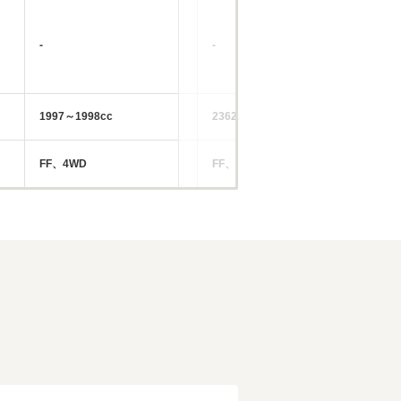
-
-
-
1997～1998cc
2362～3456cc
19
FF、4WD
FF、4WD
FF