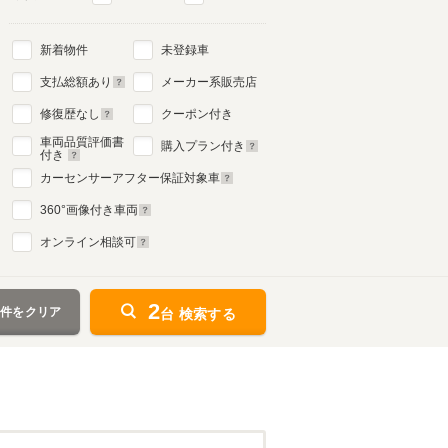
新着物件
未登録車
支払総額あり
メーカー系販売店
修復歴なし
クーポン付き
車両品質評価書
購入プラン付き
付き
カーセンサーアフター保証対象車
360
°画像付き車両
オンライン相談可
2
条件をクリア
台 検索する