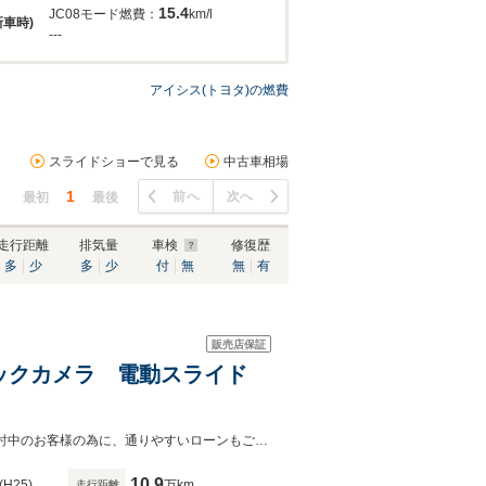
15.4
JC08モード燃費：
km/l
新車時)
---
アイシス(トヨタ)の燃費
スライドショーで見る
中古車相場
1
前へ
次へ
最初
最後
走行距離
排気量
車検
修復歴
多
少
多
少
付
無
無
有
販売店保証
 バックカメラ 電動スライド
★☆BIG SUMMER SALE☆★を開催致しております♪当店では自社ローンをご検討中のお客様の為に、通りやすいローンもご用意しています☆是非、お見逃しなく♪
10.9
(H25)
万km
走行距離