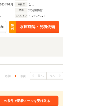
R09)年07月
なし
修復歴
法定整備付
整備
C
インパネCVT
ミッション
無
在庫確認・見積依頼
追加
料
1
前へ
次へ
最初
最後
この条件で新着メールを受け取る