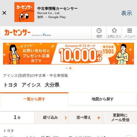
中古車情報カーセンサー
表示
Recruit Co., Ltd.
無料 － Google Play
履歴
お気に入り
メニュー
アイシス(別府市)の中古車・中古車情報
トヨタ アイシス 大分県
一覧から探す
地図から探す
更新時に
1
絞り込み
並べ替え
台
メール受信
トヨタ