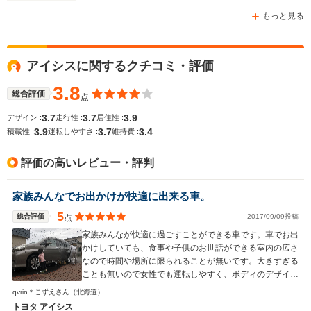
-m
-m
もっと見る
アイシスに関するクチコミ・評価
WLTCモード
-
-
-
燃費
3.8
総合評価
点
3.7
3.7
3.9
デザイン :
走行性 :
居住性 :
3.9
3.7
3.4
積載性 :
運転しやすさ :
維持費 :
排気量
1797～1986cc
1495cc
1997～19
評価の高いレビュー・評判
駆動方式
FF、4WD
FF、4WD
FF、4WD
家族みんなでお出かけが快適に出来る車。
5
総合評価
2017/09/09投稿
点
家族みんなが快適に過ごすことができる車です。車でお出
かけしていても、食事や子供のお世話ができる室内の広さ
なので時間や場所に限られることが無いです。大きすぎる
ことも無いので女性でも運転しやすく、ボディのデザイン
はカッコいいので男性にも向いている車だと思います。
qvrin＊こずえさん
（北海道）
チャイルドシートを二つ付けても、頑張れば真ん中に大人
トヨタ アイシス