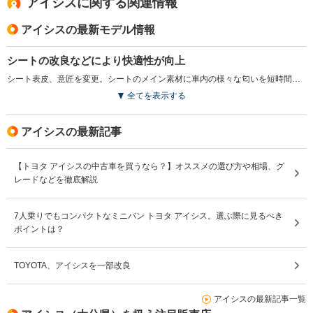
アイシスに関する関連情報
アイシスの最新モデル情報
シートの改良などにより快適性が向上
シート表皮、意匠を変更。シートのメイン素材に車内の様々な匂いを短時間で吸収、分解する消臭機能が採用された。また、オート格納、リバース連動機能付電動格納式リモコンドアミラーや赤外線カット機能付スーパーUVカットガラス（フロントドア）の設定など、快適性、利便性が高められた（2016.4）
全てを表示する
アイシスの最新記事
【トヨタ アイシスの中古車を買うなら？】オススメの選び方や相場、グ
レードなどを徹底解説
7人乗りでもコンパクトなミニバン トヨタ アイシス。選ぶ際に見るべき
ポイントは？
TOYOTA、アイシスを一部改良
アイシスの最新記事一覧