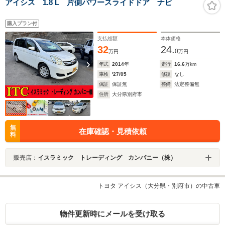
アイシス 1.8 L 片側パワースライドドア ナビ
購入プラン付
支払総額
本体価格
32
24.
0
万円
万円
年式
2014
年
走行
16.6
万km
車検
'27/05
修復
なし
保証
保証無
整備
法定整備無
住所
大分県別府市
無
在庫確認・見積依頼
料
販売店：
イスラミック トレーディング カンパニー（株）
トヨタ アイシス（大分県・別府市）の中古車
物件更新時にメールを受け取る