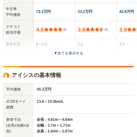
中古車
73.1万円
33.2万円
42.9万円
平均価格
クチコミ
4.0
3.6
3.9
総合評価
乗車定員
6～7人
7人
7人
▼
全てを表示する
ドア数
5ドア
5ドア
5ドア
全高
全高
全高
アイシスの基本情報
1.59m～1.6m
1.62m
1.62m
平均価格
45.3万円
全幅
全幅
全
JC08モード
13.6～15.4km/L
サイズ
1.7m～1.76m
1.7m
1.
燃費
全長
全長
(全長x全幅x全高)
4.59m～4.62m
4.18m～4.2m
4.62m
車体寸法
全長：4.61m～4.64m
(全長x全幅x全
全幅：1.7m～1.71m
高)
全高：1.64m～1.67m
ホイールベース
ホイールベース
ホイー