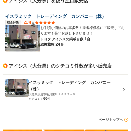
アイシス（大分県）を扱う注目販売店
イスラミック トレーディング カンパニー（株）
4.9
総合評価
点
お手頃な価格のお車多数！業者様価格にて販売してお
ります！是非お越し下さいませ！
1
トヨタ アイシスの
掲載台数
台
24
総掲載数
台
アイシス（大分県）のクチコミ件数が多い販売店
イスラミック トレーディング カンパニー
（株）
大分県別府市亀川東町１８９２－９
60
クチコミ：
件
ページトップへ