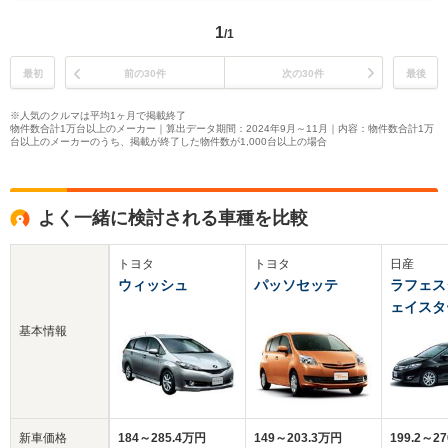
1
/1
最初
前の30件
次の30件
最後
※人気のクルマは平均1ヶ月で掲載終了
物件数合計1万台以上のメーカー｜算出データ期間：2024年9月～11月｜内容：物件数合計1万
台以上のメーカーのうち、掲載が終了した物件数が1,000台以上の場合
よく一緒に検討される車種を比較
トヨタ
トヨタ
日産
ウィッシュ
パッソセッテ
ラフェス
ェイスタ
基本情報
新車価格
184～285.4万円
149～203.3万円
199.2～2